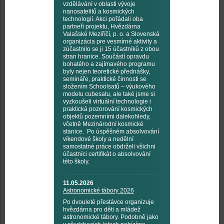
vzdělávání v oblasti vývoje
nanosatelitů a kosmických
technologií. Akci pořádali oba
partneři projektu, Hvězdárna
Valašské Meziříčí, p. o. a Slovenská
organizácia pre vesmírné aktivity a
zúčastnilo se ji 15 účastníků z obou
stran hranice. Součástí opravdu
bohatého a zajímavého programu
byly nejen teoretické přednášky,
semináře, praktické činnosti se
složením Schoolsatů – výukového
modelu cubesatu, ale také jsme si
vyzkoušeli virtuální technologie i
praktická pozorování kosmických
objektů pozemními dalekohledy,
včetně Mezinárodní kosmické
stanice. Po úspěšném absolvování
víkendové školy a nedělní
samostatné práce obdrželi všichni
účastníci certifikát o absolvování
této školy.
11.05.2026
Astronomické tábory 2026
Po dvouleté přestávce organizuje
hvězdárna pro děti a mládež
astronomické tábory. Podobně jako