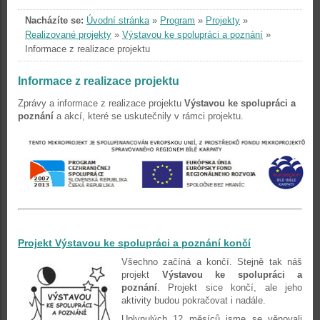
Nacházíte se:
Úvodní stránka
»
Program
»
Projekty
»
Realizované projekty
»
Výstavou ke spolupráci a poznání
»
Informace z realizace projektu
Informace z realizace projektu
Zprávy a informace z realizace projektu
Výstavou ke spolupráci a
poznání
a akcí, které se uskutečnily v rámci projektu.
Projekt Výstavou ke spolupráci a poznání končí
Všechno začíná a končí. Stejně tak náš
projekt
Výstavou ke spolupráci a
poznání
. Projekt sice končí, ale jeho
aktivity budou pokračovat i nadále.
Uplynulých 12 měsíců jsme se věnovali