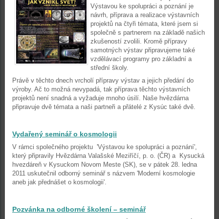
Výstavou ke spolupráci a poznání je
návrh, příprava a realizace výstavních
projektů na čtyři témata, které jsem si
společně s partnerem na základě našich
zkušeností zvolili. Kromě přípravy
samotných výstav připravujeme také
vzdělávací programy pro základní a
střední školy.
Právě v těchto dnech vrcholí přípravy výstav a jejich předání do
výroby. Ač to možná nevypadá, tak příprava těchto výstavních
projektů není snadná a vyžaduje mnoho úsilí. Naše hvězdárna
připravuje dvě témata a naši partneři a přátelé z Kysúc také dvě.
Vydařený seminář o kosmologii
V rámci společného projektu 'Výstavou ke spolupráci a poznání',
který připravily Hvězdárna Valašské Meziříčí, p. o. (ČR) a Kysucká
hvezdáreň v Kysuckom Novom Meste (SK), se v pátek 28. ledna
2011 uskutečnil odborný seminář s názvem 'Moderní kosmologie
aneb jak přednášet o kosmologii'.
Pozvánka na odborné školení – seminář