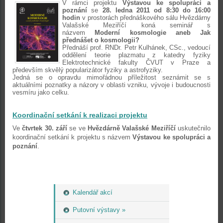
V rámci projektu
Výstavou ke spolupráci a
poznání
se
28. ledna 2011 od 8:30 do 16:00
hodin
v prostorách přednáškového sálu Hvězdárny
Valašské Meziříčí koná seminář s
názvem
Moderní kosmologie aneb Jak
přednášet o kosmologii?
Přednáší prof. RNDr. Petr Kulhánek, CSc., vedoucí
oddělení teorie plazmatu z katedry fyziky
Elektrotechnické fakulty ČVUT v Praze a
především skvělý popularizátor fyziky a astrofyziky.
Jedná se o opravdu mimořádnou příležitost seznámit se s
aktuálními poznatky a názory v oblasti vzniku, vývoje i budoucnosti
vesmíru jako celku.
Koordinační setkání k realizaci projektu
Ve
čtvrtek 30. září
se ve
Hvězdárně Valašské Meziříčí
uskutečnilo
koordinační setkání k projektu s názvem
Výstavou ke spolupráci a
poznání
.
Kalendář akcí
Putovní výstavy »