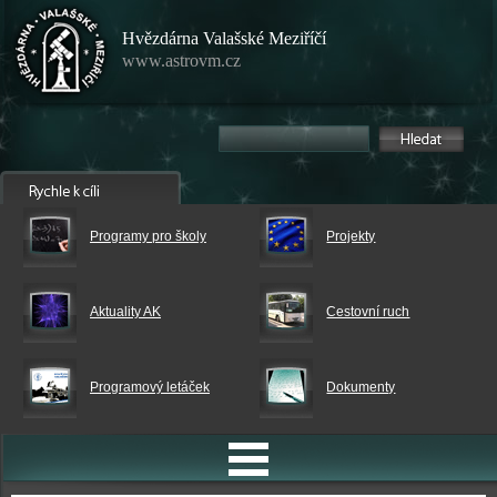
Hvězdárna Valašské Meziříčí
www.astrovm.cz
Programy pro školy
Projekty
Aktuality AK
Cestovní ruch
Programový letáček
Dokumenty