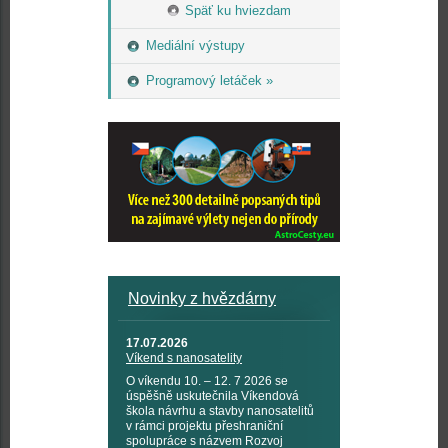
Späť ku hviezdam
Mediální výstupy
Programový letáček »
Novinky z hvězdárny
17.07.2026
Víkend s nanosatelity
O víkendu 10. – 12. 7 2026 se
úspěšně uskutečnila Víkendová
škola návrhu a stavby nanosatelitů
v rámci projektu přeshraniční
spolupráce s názvem Rozvoj