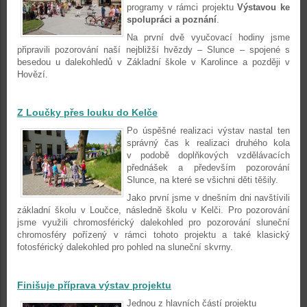
programy v rámci projektu
Výstavou ke
spolupráci a poznání
.
Na první dvě vyučovací hodiny jsme
připravili pozorování naší nejbližší hvězdy – Slunce – spojené s
besedou u dalekohledů v Základní škole v Karolince a později v
Hovězí.
Z Loučky přes louku do Kelče
Po úspěšné realizaci výstav nastal ten
správný čas k realizaci druhého kola
v podobě doplňkových vzdělávacích
přednášek a především pozorování
Slunce, na které se všichni děti těšily.
Jako první jsme v dnešním dni navštívili
základní školu v Loučce, následně školu v Kelči. Pro pozorování
jsme využili chromosférický dalekohled pro pozorování sluneční
chromosféry pořízený v rámci tohoto projektu a také klasický
fotosférický dalekohled pro pohled na sluneční skvrny.
Finišuje příprava výstav projektu
Jednou z hlavních částí projektu