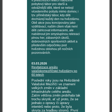
v předchozích letech nabízíme
pobytový tábor pro starší a
odvážnější děti, které se nebojí
vícedenního pobytu mimo domov, i
tzv. příměstský tábor, kdy děti
docházejí každý den na hvězdárnu.
Obě akce jsou koncipovány jako
vzdělávací, naším cílem však není
děti zahlcovat informacemi, ale
nabídnout jim smysluplnou rekreaci
plnou her, zábavných úkolů,
dobrovolných sportovních aktivit a
především odpočinku pod
hvězdnou oblohou při nočních
pozorováních.
03.03.2026
Revitalizace areálu
valašskomeziříčské hvězdárny po
60 letech
Poslední roky jsou na Hvězdárně
Valašské Meziříčí ve znamení
velkých změn v základní
infrastruktuře celého areálu.
Zatím většina změn probíhala tak
trochu skrytě, ať už proto, že se
jednalo o opravy či úpravy
interiérů nebo proto, že byla
skryta za hradbou stromů. První