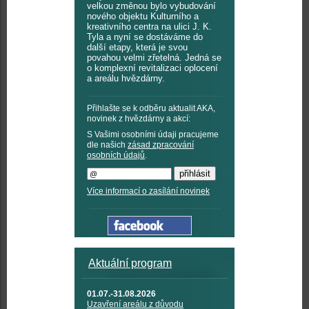
velkou změnou bylo vybudování
nového objektu Kulturního a
kreativního centra na ulici J. K.
Tyla a nyní se dostáváme do
další etapy, která je svou
povahou velmi zřetelná. Jedná se
o komplexní revitalizaci oplocení
a areálu hvězdárny.
Přihlašte se k odběru aktualit AKA,
novinek z hvězdárny a akcí:
S Vašimi osobními údaji pracujeme
dle našich
zásad zpracování
osobních údajů
.
Více informací o zasílání novinek
Aktuální program
01.07.-31.08.2026
Uzavření areálu z důvodu