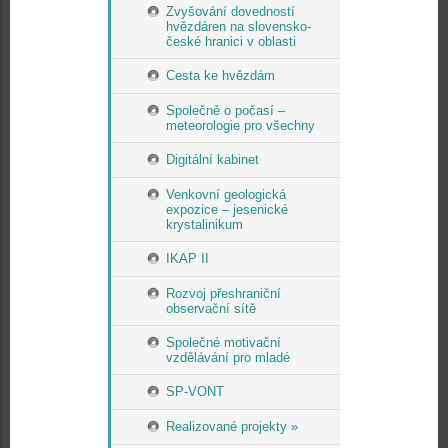
Zvyšování dovedností
hvězdáren na slovensko-
české hranici v oblasti
Cesta ke hvězdám
Společně o počasí –
meteorologie pro všechny
Digitální kabinet
Venkovní geologická
expozice – jesenické
krystalinikum
IKAP II
Rozvoj přeshraniční
observační sítě
Společné motivační
vzdělávání pro mladé
SP-VONT
Realizované projekty »