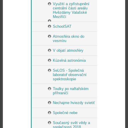
Využití a zpřístupnění
centrální části areálu
Hvězdárny Valašské
Meziříčí
SchoolSAT
Atmosféra okno do
vesmíru
V objatí atmosféry
Kúzelná astronómia
SeLOS - Společná
laboratoř observační
spektroskopie
Toulky po naftařském
příhraničí
Nechajme hviezdy svietiť
Společné nebe
Současný svět vědy a
společnosti 2018