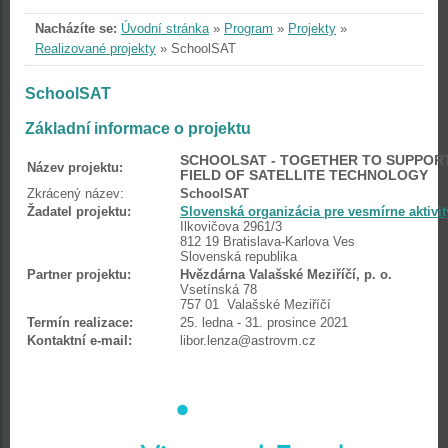
Nacházíte se:
Úvodní stránka
»
Program
»
Projekty
»
Realizované projekty
»
SchoolSAT
SchoolSAT
Základní informace o projektu
SCHOOLSAT - TOGETHER TO SUPPORT
Název projektu:
FIELD OF SATELLITE TECHNOLOGY
Zkrácený název:
SchoolSAT
Žadatel projektu:
Slovenská organizácia pre vesmírne aktivit
Ilkovičova 2961/3
812 19 Bratislava-Karlova Ves
Slovenská republika
Partner projektu:
Hvězdárna Valašské Meziříčí, p. o.
Vsetínská 78
757 01 Valašské Meziříčí
Termín realizace:
25. ledna - 31. prosince 2021
Kontaktní e-mail:
libor.lenza@astrovm.cz