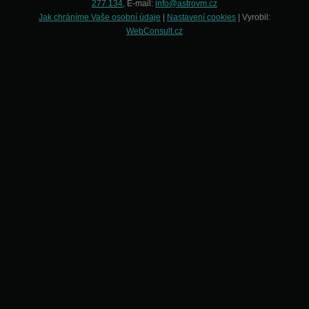
277 134
, E-mail:
info@astrovm.cz
Jak chráníme Vaše osobní údaje
|
Nastavení cookies
| Vyrobil:
WebConsult.cz