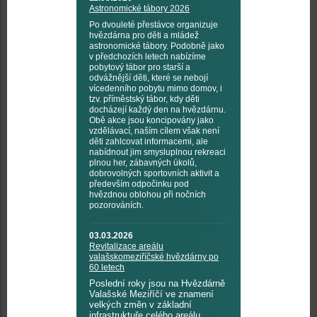
Astronomické tábory 2026
Po dvouleté přestávce organizuje
hvězdárna pro děti a mládež
astronomické tábory. Podobně jako
v předchozích letech nabízíme
pobytový tábor pro starší a
odvážnější děti, které se nebojí
vícedenního pobytu mimo domov, i
tzv. příměstský tábor, kdy děti
docházejí každý den na hvězdárnu.
Obě akce jsou koncipovány jako
vzdělávací, naším cílem však není
děti zahlcovat informacemi, ale
nabídnout jim smysluplnou rekreaci
plnou her, zábavných úkolů,
dobrovolných sportovních aktivit a
především odpočinku pod
hvězdnou oblohou při nočních
pozorováních.
03.03.2026
Revitalizace areálu
valašskomeziříčské hvězdárny po
60 letech
Poslední roky jsou na Hvězdárně
Valašské Meziříčí ve znamení
velkých změn v základní
infrastruktuře celého areálu.