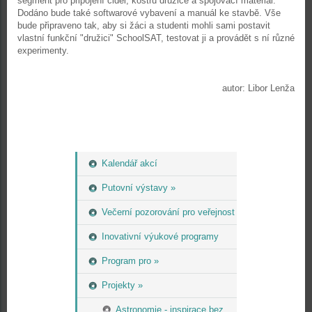
segment pro připojení čidel, kostru družice a spojovací materiál.
Dodáno bude také softwarové vybavení a manuál ke stavbě. Vše
bude připraveno tak, aby si žáci a studenti mohli sami postavit
vlastní funkční "družici" SchoolSAT, testovat ji a provádět s ní různé
experimenty.
autor: Libor Lenža
Kalendář akcí
Putovní výstavy »
Večerní pozorování pro veřejnost
Inovativní výukové programy
Program pro »
Projekty »
Astronomie - inspirace bez