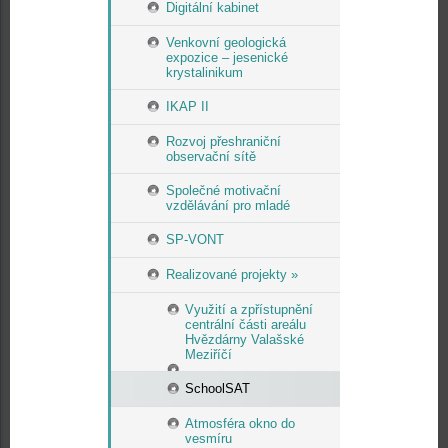
Digitální kabinet
Venkovní geologická
expozice – jesenické
krystalinikum
IKAP II
Rozvoj přeshraniční
observační sítě
Společné motivační
vzdělávání pro mladé
SP-VONT
Realizované projekty »
Využití a zpřístupnění
centrální části areálu
Hvězdárny Valašské
Meziříčí
SchoolSAT
Atmosféra okno do
vesmíru