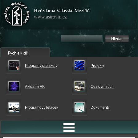
Hvězdárna Valašské Meziříčí
www.astrovm.cz
Programy pro školy
Projekty
Aktuality AK
Cestovní ruch
Programový letáček
Dokumenty