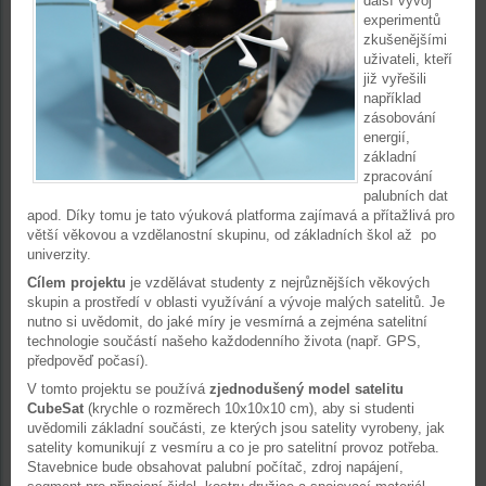
další vývoj
experimentů
zkušenějšími
uživateli, kteří
již vyřešili
například
zásobování
energií,
základní
zpracování
palubních dat
apod. Díky tomu je tato výuková platforma zajímavá a přítažlivá pro
větší věkovou a vzdělanostní skupinu, od základních škol až po
univerzity.
Cílem projektu
je vzdělávat studenty z nejrůznějších věkových
skupin a prostředí v oblasti využívání a vývoje malých satelitů. Je
nutno si uvědomit, do jaké míry je vesmírná a zejména satelitní
technologie součástí našeho každodenního života (např. GPS,
předpověď počasí).
V tomto projektu se používá
zjednodušený model satelitu
CubeSat
(krychle o rozměrech 10x10x10 cm), aby si studenti
uvědomili základní součásti, ze kterých jsou satelity vyrobeny, jak
satelity komunikují z vesmíru a co je pro satelitní provoz potřeba.
Stavebnice bude obsahovat palubní počítač, zdroj napájení,