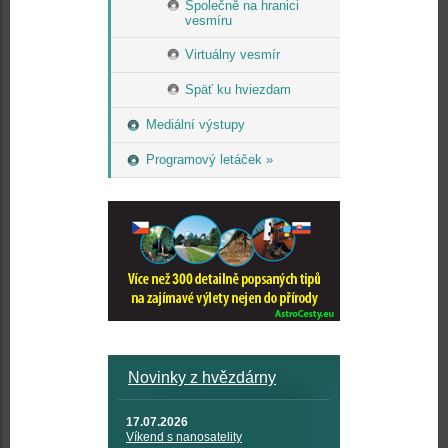
Společně na hranici
vesmíru
Virtuálny vesmír
Späť ku hviezdam
Mediální výstupy
Programový letáček »
Novinky z hvězdárny
17.07.2026
Víkend s nanosatelity