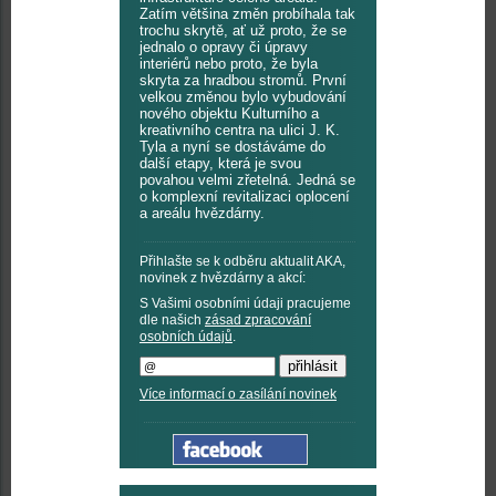
Zatím většina změn probíhala tak
trochu skrytě, ať už proto, že se
jednalo o opravy či úpravy
interiérů nebo proto, že byla
skryta za hradbou stromů. První
velkou změnou bylo vybudování
nového objektu Kulturního a
kreativního centra na ulici J. K.
Tyla a nyní se dostáváme do
další etapy, která je svou
povahou velmi zřetelná. Jedná se
o komplexní revitalizaci oplocení
a areálu hvězdárny.
Přihlašte se k odběru aktualit AKA,
novinek z hvězdárny a akcí:
S Vašimi osobními údaji pracujeme
dle našich
zásad zpracování
osobních údajů
.
Více informací o zasílání novinek