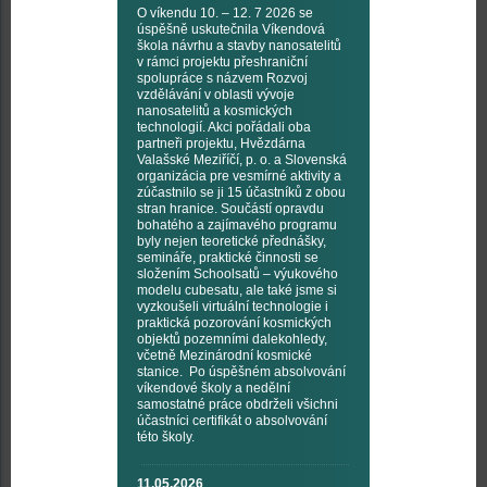
O víkendu 10. – 12. 7 2026 se
úspěšně uskutečnila Víkendová
škola návrhu a stavby nanosatelitů
v rámci projektu přeshraniční
spolupráce s názvem Rozvoj
vzdělávání v oblasti vývoje
nanosatelitů a kosmických
technologií. Akci pořádali oba
partneři projektu, Hvězdárna
Valašské Meziříčí, p. o. a Slovenská
organizácia pre vesmírné aktivity a
zúčastnilo se ji 15 účastníků z obou
stran hranice. Součástí opravdu
bohatého a zajímavého programu
byly nejen teoretické přednášky,
semináře, praktické činnosti se
složením Schoolsatů – výukového
modelu cubesatu, ale také jsme si
vyzkoušeli virtuální technologie i
praktická pozorování kosmických
objektů pozemními dalekohledy,
včetně Mezinárodní kosmické
stanice. Po úspěšném absolvování
víkendové školy a nedělní
samostatné práce obdrželi všichni
účastníci certifikát o absolvování
této školy.
11.05.2026