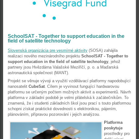
SchoolSAT - Together to support education in the
field of satellite technology
Slovenská organizácia pre vesmírné aktivity
(SOSA) zahájila
realizaci nového mezinárodního projektu
SchoolSAT - Together to
support education in the field of satellite technology
, jehož
partnery jsou Hvězdárna Valašské Meziříčí, p. o. a Maďarská
astronautická společnost (MANT).
Projekt se věnuje vývoji a využití vzdělávací platformy napodobující
nanosatelit
CubeSat
. Cílem je vyvinout fungující hardwarovou
platformu se určeným počtem možných aktivit a experimentů. Návrh
platforma v základní podobě je velmi přátelská k začátečníkům. To
znamená, že i studenti základních škol jsou prací s touto platformou
schopni získat praktické dovednosti s elektronikou, pájením,
plánováním, přípravou pozorování i jejich analýzou.
Platforma
poskytuje
prostředky pro