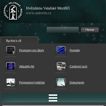
Hvězdárna Valašské Meziříčí
www.astrovm.cz
Programy pro školy
Projekty
Aktuality AK
Cestovní ruch
Programový letáček
Dokumenty