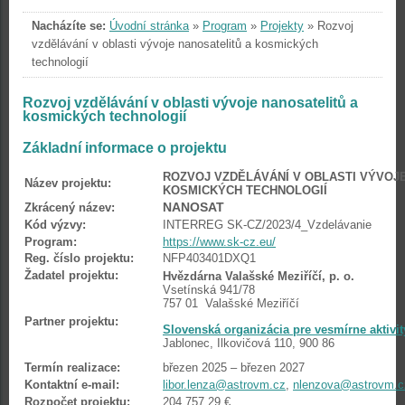
Nacházíte se:
Úvodní stránka
»
Program
»
Projekty
»
Rozvoj
vzdělávání v oblasti vývoje nanosatelitů a kosmických
technologií
Rozvoj vzdělávání v oblasti vývoje nanosatelitů a
kosmických technologií
Základní informace o projektu
ROZVOJ VZDĚLÁVÁNÍ V OBLASTI VÝVOJ
Název projektu:
KOSMICKÝCH TECHNOLOGIÍ
NANOSAT
Zkrácený název:
Kód výzvy:
INTERREG SK-CZ/2023/4_Vzdelávanie
Program:
https://www.sk-cz.eu/
Reg. číslo projektu:
NFP403401DXQ1
Žadatel projektu:
Hvězdárna Valašské Meziříčí, p. o.
Vsetínská 941/78
757 01 Valašské Meziříčí
Partner projektu:
Slovenská organizácia pre vesmírne aktivit
Jablonec, Ilkovičová 110, 900 86
Termín realizace:
březen 2025 – březen 2027
Kontaktní e-mail:
libor.lenza@astrovm.cz
,
nlenzova@astrovm.c
Rozpočet projektu:
204 757,29 €