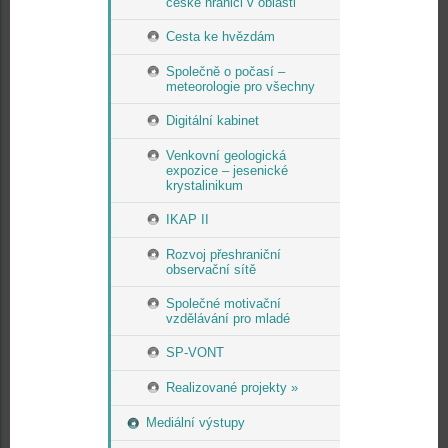
české hranici v oblasti
Cesta ke hvězdám
Společně o počasí –
meteorologie pro všechny
Digitální kabinet
Venkovní geologická
expozice – jesenické
krystalinikum
IKAP II
Rozvoj přeshraniční
observační sítě
Společné motivační
vzdělávání pro mladé
SP-VONT
Realizované projekty »
Mediální výstupy