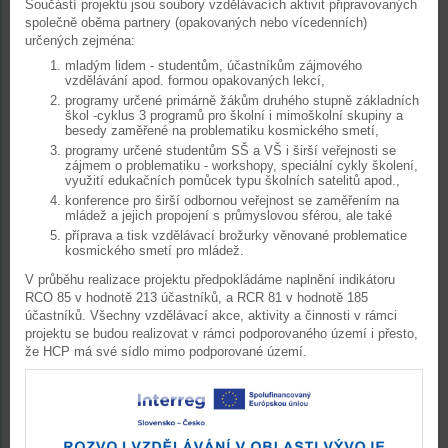
Součástí projektu jsou soubory vzdělávacích aktivit připravovaných
společně oběma partnery (opakovaných nebo vícedenních)
určených zejména:
mladým lidem - studentům, účastníkům zájmového
vzdělávání apod. formou opakovaných lekcí,
programy určené primárně žákům druhého stupně základních
škol -cyklus 3 programů pro školní i mimoškolní skupiny a
besedy zaměřené na problematiku kosmického smetí,
programy určené studentům SŠ a VŠ i širší veřejnosti se
zájmem o problematiku - workshopy, speciální cykly školení,
využití edukačních pomůcek typu školních satelitů apod.,
konference pro širší odbornou veřejnost se zaměřením na
mládež a jejich propojení s průmyslovou sférou, ale také
příprava a tisk vzdělávací brožurky věnované problematice
kosmického smetí pro mládež.
V průběhu realizace projektu předpokládáme naplnění indikátoru
RCO 85 v hodnotě 213 účastníků, a RCR 81 v hodnotě 185
účastníků. Všechny vzdělávací akce, aktivity a činnosti v rámci
projektu se budou realizovat v rámci podporovaného území i přesto,
že HCP má své sídlo mimo podporované území.