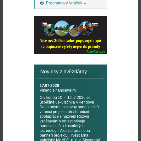
Programový letáček »
Novinky z hvězdárny
17.07.2026
Víkend s nanosatelity
O víkendu 10. – 12. 7 2026 se
úspěšně uskutečnila Víkendová
škola návrhu a stavby nanosatelitů
v rámci projektu přeshraniční
spolupráce s názvem Rozvoj
vzdělávání v oblasti vývoje
nanosatelitů a kosmických
technologií. Akci pořádali oba
partneři projektu, Hvězdárna
Valašské Meziříčí, p. o. a Slovenská