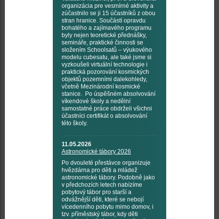
organizácia pre vesmírné aktivity a
zúčastnilo se ji 15 účastníků z obou
stran hranice. Součástí opravdu
bohatého a zajímavého programu
byly nejen teoretické přednášky,
semináře, praktické činnosti se
složením Schoolsatů – výukového
modelu cubesatu, ale také jsme si
vyzkoušeli virtuální technologie i
praktická pozorování kosmických
objektů pozemními dalekohledy,
včetně Mezinárodní kosmické
stanice. Po úspěšném absolvování
víkendové školy a nedělní
samostatné práce obdrželi všichni
účastníci certifikát o absolvování
této školy.
11.05.2026
Astronomické tábory 2026
Po dvouleté přestávce organizuje
hvězdárna pro děti a mládež
astronomické tábory. Podobně jako
v předchozích letech nabízíme
pobytový tábor pro starší a
odvážnější děti, které se nebojí
vícedenního pobytu mimo domov, i
tzv. příměstský tábor, kdy děti