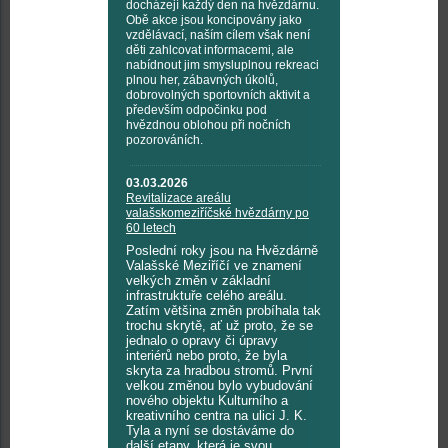
docházejí každý den na hvězdárnu.
Obě akce jsou koncipovány jako
vzdělávací, naším cílem však není
děti zahlcovat informacemi, ale
nabídnout jim smysluplnou rekreaci
plnou her, zábavných úkolů,
dobrovolných sportovních aktivit a
především odpočinku pod
hvězdnou oblohou při nočních
pozorováních.
03.03.2026
Revitalizace areálu
valašskomeziříčské hvězdárny po
60 letech
Poslední roky jsou na Hvězdárně
Valašské Meziříčí ve znamení
velkých změn v základní
infrastruktuře celého areálu.
Zatím většina změn probíhala tak
trochu skrytě, ať už proto, že se
jednalo o opravy či úpravy
interiérů nebo proto, že byla
skryta za hradbou stromů. První
velkou změnou bylo vybudování
nového objektu Kulturního a
kreativního centra na ulici J. K.
Tyla a nyní se dostáváme do
další etapy, která je svou