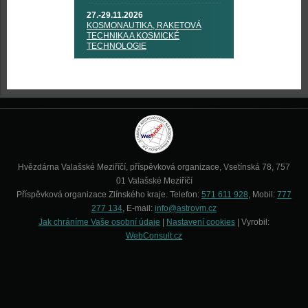
27.-29.11.2026
KOSMONAUTIKA, RAKETOVÁ
TECHNIKA A KOSMICKÉ
TECHNOLOGIE
Hvězdárna Valašské Meziříčí, příspěvková organizace, Vsetínská 78, 757
01 Valašské Meziříčí
Příspěvková organizace Zlínského kraje. Telefon:
571 611 928
, Mobil:
777
277 134
, E-mail:
info@astrovm.cz
Jak chráníme Vaše osobní údaje
|
Nastavení cookies
| Vyrobil:
WebConsult.cz