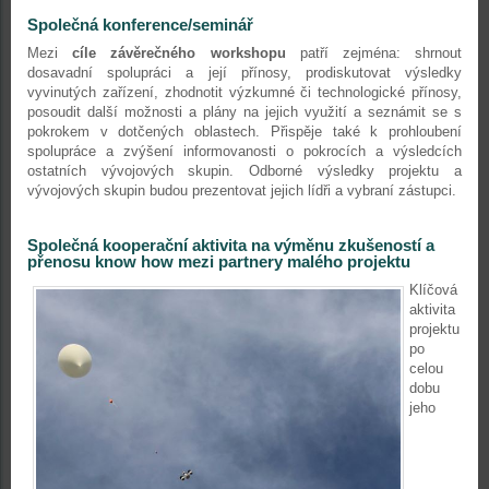
Společná konference/seminář
Mezi
cíle závěrečného workshopu
patří zejména: shrnout
dosavadní spolupráci a její přínosy, prodiskutovat výsledky
vyvinutých zařízení, zhodnotit výzkumné či technologické přínosy,
posoudit další možnosti a plány na jejich využití a seznámit se s
pokrokem v dotčených oblastech. Přispěje také k prohloubení
spolupráce a zvýšení informovanosti o pokrocích a výsledcích
ostatních vývojových skupin. Odborné výsledky projektu a
vývojových skupin budou prezentovat jejich lídři a vybraní zástupci.
Společná kooperační aktivita na výměnu zkušeností
a
přenosu know how mezi partnery malého projektu
Klíčová
aktivita
projektu
po
celou
dobu
jeho