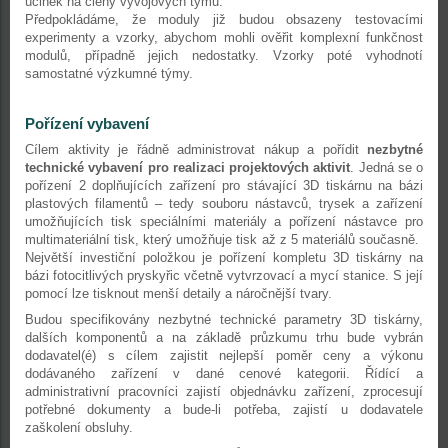
účinek na členy vývojových týmů.
Předpokládáme, že moduly již budou obsazeny testovacími
experimenty a vzorky, abychom mohli ověřit komplexní funkčnost
modulů, případně jejich nedostatky. Vzorky poté vyhodnotí
samostatné výzkumné týmy.
Pořízení vybavení
Cílem aktivity je řádně administrovat nákup a pořídit
nezbytné
technické vybavení pro realizaci projektových aktivit
. Jedná se o
pořízení 2 doplňujících zařízení pro stávající 3D tiskárnu na bázi
plastových filamentů – tedy souboru nástavců, trysek a zařízení
umožňujících tisk speciálními materiály a pořízení nástavce pro
multimateriální tisk, který umožňuje tisk až z 5 materiálů současně.
Největší investiční položkou je pořízení kompletu 3D tiskárny na
bázi fotocitlivých pryskyřic včetně vytvrzovací a mycí stanice. S její
pomocí lze tisknout menší detaily a náročnější tvary.
Budou specifikovány nezbytné technické parametry 3D tiskárny,
dalších komponentů a na základě průzkumu trhu bude vybrán
dodavatel(é) s cílem zajistit nejlepší poměr ceny a výkonu
dodávaného zařízení v dané cenové kategorii. Řídící a
administrativní pracovníci zajistí objednávku zařízení, zprocesují
potřebné dokumenty a bude-li potřeba, zajistí u dodavatele
zaškolení obsluhy.