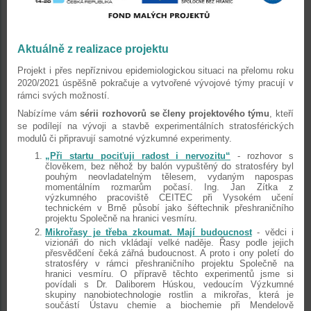
Aktuálně z realizace projektu
Projekt i přes nepříznivou epidemiologickou situaci na přelomu roku
2020/2021 úspěšně pokračuje a vytvořené vývojové týmy pracují v
rámci svých možností.
Nabízíme vám
sérii rozhovorů se členy projektového týmu
, kteří
se podílejí na vývoji a stavbě experimentálních stratosférických
modulů či připravují samotné výzkumné experimenty.
„Při startu pociťuji radost i nervozitu“
- rozhovor s
člověkem, bez něhož by balón vypuštěný do stratosféry byl
pouhým neovladatelným tělesem, vydaným napospas
momentálním rozmarům počasí. Ing. Jan Zítka z
výzkumného pracoviště CEITEC při Vysokém učení
technickém v Brně působí jako šéftechnik přeshraničního
projektu Společně na hranici vesmíru.
Mikrořasy je třeba zkoumat. Mají budoucnost
- vědci i
vizionáři do nich vkládají velké naděje. Řasy podle jejich
přesvědčení čeká zářná budoucnost. A proto i ony poletí do
stratosféry v rámci přeshraničního projektu Společně na
hranici vesmíru. O přípravě těchto experimentů jsme si
povídali s Dr. Daliborem Húskou, vedoucím Výzkumné
skupiny nanobiotechnologie rostlin a mikrořas, která je
součástí Ústavu chemie a biochemie při Mendelově