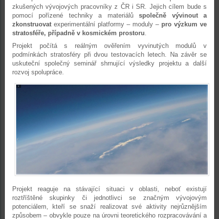
zkušených vývojových pracovníky z ČR i SR. Jejich cílem bude s
pomocí pořízené techniky a materiálů
společně vývinout a
zkonstruovat
experimentální platformy – moduly –
pro výzkum ve
stratosféře, případně v kosmickém prostoru
.
Projekt počítá s reálným ověřením vyvinutých modulů v
podmínkách stratosféry při dvou testovacích letech. Na závěr se
uskuteční společný seminář shrnující výsledky projektu a další
rozvoj spolupráce.
Projekt reaguje na stávající situaci v oblasti, neboť existují
roztříštěné skupinky či jednotlivci se značným vývojovým
potenciálem, kteří se snaží realizovat své aktivity nejrůznějším
způsobem – obvykle pouze na úrovni teoretického rozpracovávání a