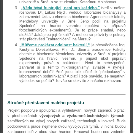
univerzitě v Brně, a se studentkou Katarínou Molnárovou.
„Věda bývá frustrující, není pro každého,"
tvrdí v našem
rozhovoru Dr. Lukáš Nejdl, vedoucí laboratoře bioanalýzy a
zobrazování Ústavu chemie a biochemie Agronomické fakulty
Mendelovy univerzity v Brně. Jeho podíl na projektu
Společně na hranici vesmíru spočívá v přípravě
fotochemických experimentů. Je to práce snadná, nebo
složitá? Jaká jsou její úskalí? A mohou se právě tyto pokusy
stát předzvěstí "zahradničení" na Marsu?
„Můžeme prokázat odolnost bakterií,“
je přesvědčena Ing.
Kristýna Doleželíková, Ph. D., dborná pracovnice Fakulty
chemie a biochemie Mendelovy univerzity v Brně. V projektu
Společně na hranici vesmíru jí připadl úkol připravit
experimenty právě s bakteriemi. Není to nebezpečné,
zahrávat si s těmito mikroorganismy, zvláště v nynější
koronavirové době? Proč jsou tolik důležité "předpokusy" v
laboratorních podmínkách? A platí i zde pravidlo, že negativní
výsledek se počítá? To vše se dozvíte z našeho rozhovoru.
Stručné představení malého projektu
Projekt podporuje spolupráci a vyhledávání nových zájemců o práci
v přeshraničních
vývojových a výzkumně-technických týmech
,
zaměřených na vývoj nových zařízení, technologií a inovací. Bude
podporována práce nejméně dvou vývojových týmů, v nichž budou
zastoupeni lidé z obou stran hranice. Pracovat budou pod vedením