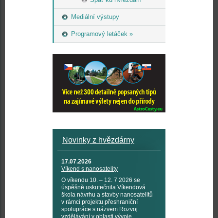
Mediální výstupy
Programový letáček »
Novinky z hvězdárny
17.07.2026
Víkend s nanosatelity
O víkendu 10. – 12. 7 2026 se
úspěšně uskutečnila Víkendová
škola návrhu a stavby nanosatelitů
v rámci projektu přeshraniční
spolupráce s názvem Rozvoj
vzdělávání v oblasti vývoje