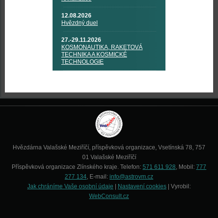
12.08.2026
Hvězdný duel
27.-29.11.2026
KOSMONAUTIKA, RAKETOVÁ
TECHNIKA A KOSMICKÉ
TECHNOLOGIE
Hvězdárna Valašské Meziříčí, příspěvková organizace, Vsetínská 78, 757
01 Valašské Meziříčí
Příspěvková organizace Zlínského kraje. Telefon:
571 611 928
, Mobil:
777
277 134
, E-mail:
info@astrovm.cz
Jak chráníme Vaše osobní údaje
|
Nastavení cookies
| Vyrobil:
WebConsult.cz