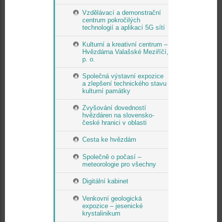
Vzdělávací a demonstrační
centrum pokročilých
technologií a aplikací 5G sítí
Kulturní a kreativní centrum –
Hvězdárna Valašské Meziříčí,
p. o.
Společná výstavní expozice
a zlepšení technického stavu
kulturní památky
Zvyšování dovedností
hvězdáren na slovensko-
české hranici v oblasti
Cesta ke hvězdám
Společně o počasí –
meteorologie pro všechny
Digitální kabinet
Venkovní geologická
expozice – jesenické
krystalinikum