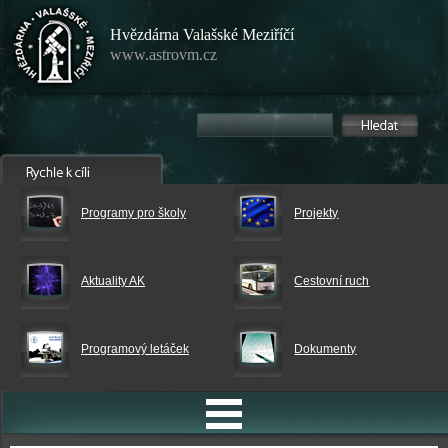
Hvězdárna Valašské Meziříčí
www.astrovm.cz
Programy pro školy
Projekty
Aktuality AK
Cestovní ruch
Programový letáček
Dokumenty