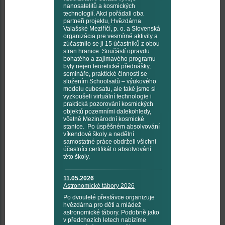
nanosatelitů a kosmických
technologií. Akci pořádali oba
partneři projektu, Hvězdárna
Valašské Meziříčí, p. o. a Slovenská
organizácia pre vesmírné aktivity a
zúčastnilo se ji 15 účastníků z obou
stran hranice. Součástí opravdu
bohatého a zajímavého programu
byly nejen teoretické přednášky,
semináře, praktické činnosti se
složením Schoolsatů – výukového
modelu cubesatu, ale také jsme si
vyzkoušeli virtuální technologie i
praktická pozorování kosmických
objektů pozemními dalekohledy,
včetně Mezinárodní kosmické
stanice. Po úspěšném absolvování
víkendové školy a nedělní
samostatné práce obdrželi všichni
účastníci certifikát o absolvování
této školy.
11.05.2026
Astronomické tábory 2026
Po dvouleté přestávce organizuje
hvězdárna pro děti a mládež
astronomické tábory. Podobně jako
v předchozích letech nabízíme