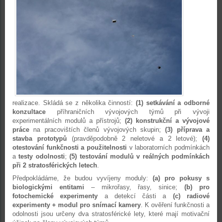
realizace. Skládá se z několika činností:
(1)
setkávání a odborné
konzultace
příhraničních vývojových týmů při vývoji
experimentálních modulů a přístrojů;
(2)
konstrukční a vývojové
práce
na pracovištích členů vývojových skupin;
(3) příprava a
stavba prototypů
(pravděpodobně 2 neletové a 2 letové);
(4)
otestování funkčnosti a použitelnosti
v laboratorních podmínkách
a
testy odolnosti
;
(5)
testování modulů v reálných podmínkách
při 2 stratosférických letech
.
Předpokládáme, že budou vyvíjeny moduly:
(a) pro pokusy s
biologickými entitami
– mikrořasy, řasy, sinice;
(b) pro
fotochemické experimenty
a detekcí části a
(c) radiové
experimenty + modul pro snímací kamery
. K ověření funkčnosti a
odolnosti jsou určeny dva stratosférické lety, které mají motivační