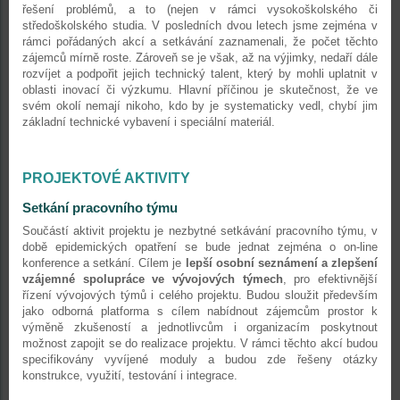
řešení problémů, a to (nejen v rámci vysokoškolského či
středoškolského studia. V posledních dvou letech jsme zejména v
rámci pořádaných akcí a setkávání zaznamenali, že počet těchto
zájemců mírně roste. Zároveň se je však, až na výjimky, nedaří dále
rozvíjet a podpořit jejich technický talent, který by mohli uplatnit v
oblasti inovací či výzkumu. Hlavní příčinou je skutečnost, že ve
svém okolí nemají nikoho, kdo by je systematicky vedl, chybí jim
základní technické vybavení i speciální materiál.
PROJEKTOVÉ AKTIVITY
Setkání pracovního týmu
Součástí aktivit projektu je nezbytné setkávání pracovního týmu, v
době epidemických opatření se bude jednat zejména o on-line
konference a setkání. Cílem je
lepší osobní seznámení a zlepšení
vzájemné spolupráce ve vývojových týmech
, pro efektivnější
řízení vývojových týmů i celého projektu. Budou sloužit především
jako odborná platforma s cílem nabídnout zájemcům prostor k
výměně zkušeností a jednotlivcům i organizacím poskytnout
možnost zapojit se do realizace projektu. V rámci těchto akcí budou
specifikovány vyvíjené moduly a budou zde řešeny otázky
konstrukce, využití, testování i integrace.