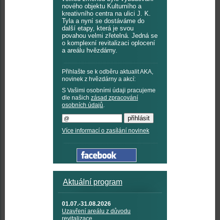
nového objektu Kulturního a
kreativního centra na ulici J. K.
Tyla a nyní se dostáváme do
další etapy, která je svou
povahou velmi zřetelná. Jedná se
o komplexní revitalizaci oplocení
a areálu hvězdárny.
Přihlašte se k odběru aktualit AKA,
novinek z hvězdárny a akcí:
S Vašimi osobními údaji pracujeme
dle našich
zásad zpracování
osobních údajů
.
Více informací o zasílání novinek
Aktuální program
01.07.-31.08.2026
Uzavření areálu z důvodu
revitalizace