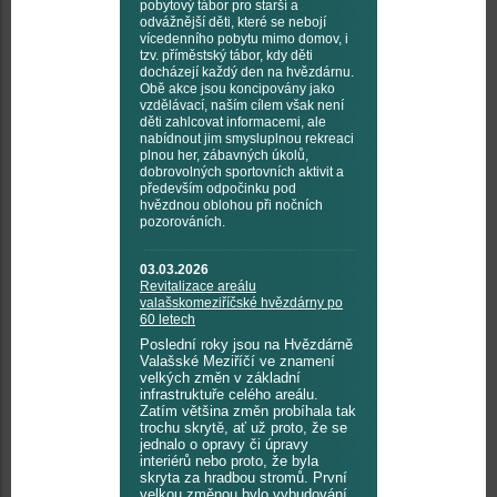
pobytový tábor pro starší a
odvážnější děti, které se nebojí
vícedenního pobytu mimo domov, i
tzv. příměstský tábor, kdy děti
docházejí každý den na hvězdárnu.
Obě akce jsou koncipovány jako
vzdělávací, naším cílem však není
děti zahlcovat informacemi, ale
nabídnout jim smysluplnou rekreaci
plnou her, zábavných úkolů,
dobrovolných sportovních aktivit a
především odpočinku pod
hvězdnou oblohou při nočních
pozorováních.
03.03.2026
Revitalizace areálu
valašskomeziříčské hvězdárny po
60 letech
Poslední roky jsou na Hvězdárně
Valašské Meziříčí ve znamení
velkých změn v základní
infrastruktuře celého areálu.
Zatím většina změn probíhala tak
trochu skrytě, ať už proto, že se
jednalo o opravy či úpravy
interiérů nebo proto, že byla
skryta za hradbou stromů. První
velkou změnou bylo vybudování