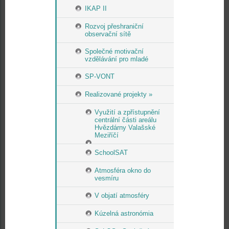
IKAP II
Rozvoj přeshraniční
observační sítě
Společné motivační
vzdělávání pro mladé
SP-VONT
Realizované projekty »
Využití a zpřístupnění
centrální části areálu
Hvězdárny Valašské
Meziříčí
SchoolSAT
Atmosféra okno do
vesmíru
V objatí atmosféry
Kúzelná astronómia