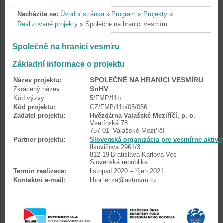
Nacházíte se:
Úvodní stránka
»
Program
»
Projekty
»
Realizované projekty
»
Společně na hranici vesmíru
Společně na hranici vesmíru
Základní informace o projektu
SPOLEČNĚ NA HRANICI VESMÍRU
Název projektu:
SnHV
Zkrácený název:
Kód výzvy:
5/FMP/11b
Kód projektu:
CZ/FMP/11b/05/056
Žadatel projektu:
Hvězdárna Valašské Meziříčí, p. o.
Vsetínská 78
757 01 Valašské Meziříčí
Partner projektu:
Slovenská organizácia pre vesmírne aktivit
Ilkovičova 2961/3
812 19 Bratislava-Karlova Ves
Slovenská republika
Termín realizace:
listopad 2020 – říjen 2021
Kontaktní e-mail:
libor.lenza@astrovm.cz