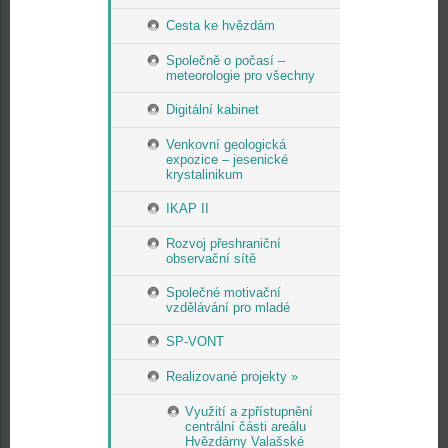
Cesta ke hvězdám
Společně o počasí –
meteorologie pro všechny
Digitální kabinet
Venkovní geologická
expozice – jesenické
krystalinikum
IKAP II
Rozvoj přeshraniční
observační sítě
Společné motivační
vzdělávání pro mladé
SP-VONT
Realizované projekty »
Využití a zpřístupnění
centrální části areálu
Hvězdárny Valašské