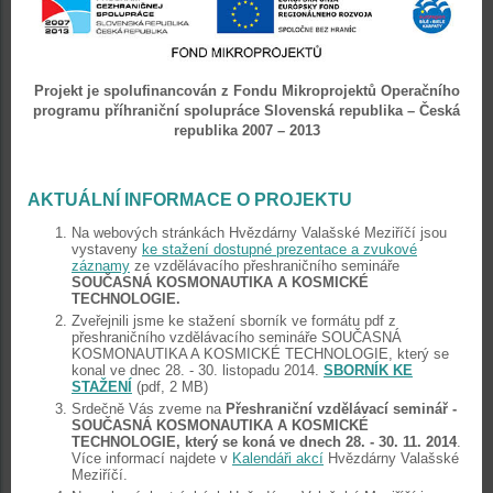
Projekt je spolufinancován z Fondu Mikroprojektů Operačního
programu
příhraniční spolupráce Slovenská republika – Česká
republika 2007 – 2013
AKTUÁLNÍ INFORMACE O PROJEKTU
Na webových stránkách Hvězdárny Valašské Meziříčí jsou
vystaveny
ke stažení dostupné prezentace a zvukové
záznamy
ze vzdělávacího přeshraničního semináře
SOUČASNÁ KOSMONAUTIKA A KOSMICKÉ
TECHNOLOGIE.
Zveřejnili jsme ke stažení sborník ve formátu pdf z
přeshraničního vzdělávacího semináře SOUČASNÁ
KOSMONAUTIKA A KOSMICKÉ TECHNOLOGIE, který se
konal ve dnec 28. - 30. listopadu 2014.
SBORNÍK KE
STAŽENÍ
(pdf, 2 MB)
Srdečně Vás zveme na
Přeshraniční vzdělávací seminář -
SOUČASNÁ KOSMONAUTIKA A KOSMICKÉ
TECHNOLOGIE, který se koná ve dnech 28. - 30. 11. 2014
.
Více informací najdete v
Kalendáři akcí
Hvězdárny Valašské
Meziříčí.