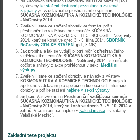
Na webových stránkách Hvězdárny Valašské Meziříčí jsou
vystaveny
ke stažení dostupné prezentace a zvukové
záznamy
ze vzdělávacího přeshraničního semináře
SÚČASNÁ KOZMONAUTIKA A KOZMICKÉ TECHNOLÓGIE
- NoGravity 2014
.
Zveřejnili jsme ke stažení sborník ve formátu pdf z
přeshraničního vzdělávacího semináře SÚČASNÁ
KOZMONAUTIKA A KOZMICKÉ TECHNOLÓGIE - NoGravity
2014, který se konal ve dnec 3. - 5. října 2014.
SBORNÍK
NoGravity 2014 KE STAŽENÍ
(pdf, 3 MB)
Jak probíhal a jak se vydařil pilotní ročník přeshraničního
vzdělávacího semináře
SÚČASNÁ KOZMONAUTIKA A
KOZMICKÉ TECHNOLÓGIE - NoGravity 2014
- se můžete
dočíst a snímky z akce prohlédnout v sekci
Mediální
výstupy
.
Zveřejnili jsme ke stažení obrázky a náhledy z výstavy
KOSMONAUTIKA A KOSMICKÉ TECHNOLOGIE
projektu
Společné vzdělávání pro společnou budoucnost. Informace,
obrázky a pdf ke stažení
najdete v sekci výstavy
.
Srdečně Vás zveme na
Přeshraniční vzdělávací seminář -
SÚČASNÁ KOZMONAUTIKA A KOZMICKÉ TECHNOLÓGIE
- NoGravity 2014, který se koná ve dnech 3. - 5. 10. 2014 v
Žilině
. Více informací najdete v
Kalendáři akcí
Hvězdárny
Valašské Meziříčí.
Základní teze projektu