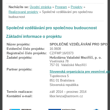
Nacházíte se:
Úvodní stránka
»
Program
»
Projekty
»
Realizované projekty
»
Společné vzdělávání pro společnou
budoucnost
Společné vzdělávání pro společnou budoucnost
Základní informace o projektu
SPOLEČNÉ VZDĚLÁVÁNÍ PRO SPO
Název projektu:
Evidenční číslo projektu:
16.0608
Registrační číslo projektu:
CZ/FMP.16/0373
Žadatel projektu:
Hvězdárna Valašské Meziříčí, p. o.
Vsetínská 78
757 01 Valašské Meziříčí
Partner projektu:
Slovenská organizácia pre vesmírné akt
Tupolevova 5
851 01 Bratislava
Slovenská republika
Termín realizace:
září 2014 – prosinec 2014
Kontaktní e-mail:
libor.lenza@astrovm.cz