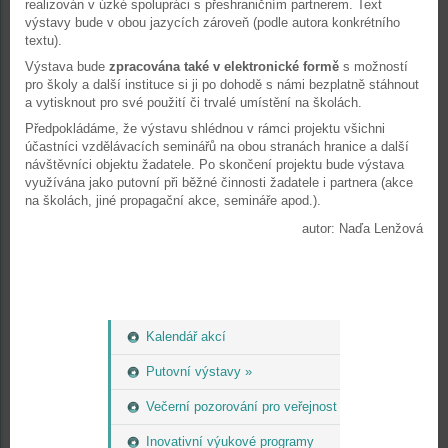
realizován v úzké spolupráci s přeshraničním partnerem. Text
výstavy bude v obou jazycích zároveň (podle autora konkrétního
textu).
Výstava bude
zpracována také v elektronické formě
s možností
pro školy a další instituce si ji po dohodě s námi bezplatně stáhnout
a vytisknout pro své použití či trvalé umístění na školách.
Předpokládáme, že výstavu shlédnou v rámci projektu všichni
účastníci vzdělávacích seminářů na obou stranách hranice a další
návštěvníci objektu žadatele. Po skončení projektu bude výstava
využívána jako putovní při běžné činnosti žadatele i partnera (akce
na školách, jiné propagační akce, semináře apod.).
autor: Naďa Lenžová
Kalendář akcí
Putovní výstavy »
Večerní pozorování pro veřejnost
Inovativní výukové programy