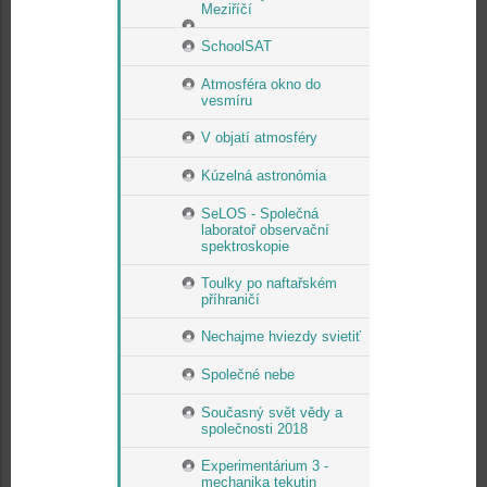
Meziříčí
SchoolSAT
Atmosféra okno do
vesmíru
V objatí atmosféry
Kúzelná astronómia
SeLOS - Společná
laboratoř observační
spektroskopie
Toulky po naftařském
příhraničí
Nechajme hviezdy svietiť
Společné nebe
Současný svět vědy a
společnosti 2018
Experimentárium 3 -
mechanika tekutin