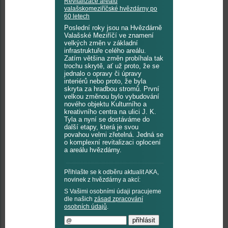
Revitalizace areálu
valašskomeziříčské hvězdárny po
60 letech
Poslední roky jsou na Hvězdárně
Valašské Meziříčí ve znamení
velkých změn v základní
infrastruktuře celého areálu.
Zatím většina změn probíhala tak
trochu skrytě, ať už proto, že se
jednalo o opravy či úpravy
interiérů nebo proto, že byla
skryta za hradbou stromů. První
velkou změnou bylo vybudování
nového objektu Kulturního a
kreativního centra na ulici J. K.
Tyla a nyní se dostáváme do
další etapy, která je svou
povahou velmi zřetelná. Jedná se
o komplexní revitalizaci oplocení
a areálu hvězdárny.
Přihlašte se k odběru aktualit AKA,
novinek z hvězdárny a akcí:
S Vašimi osobními údaji pracujeme
dle našich
zásad zpracování
osobních údajů
.