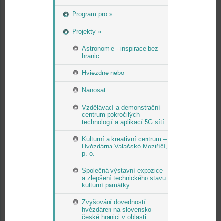
Program pro »
Projekty »
Astronomie - inspirace bez
hranic
Hviezdne nebo
Nanosat
Vzdělávací a demonstrační
centrum pokročilých
technologií a aplikací 5G sítí
Kulturní a kreativní centrum –
Hvězdárna Valašské Meziříčí,
p. o.
Společná výstavní expozice
a zlepšení technického stavu
kulturní památky
Zvyšování dovedností
hvězdáren na slovensko-
české hranici v oblasti