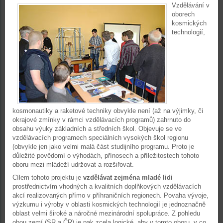
Vzdělávání v
oborech
kosmických
technologií,
kosmonautiky a raketové techniky obvykle není (až na výjimky, či
okrajové zmínky v rámci vzdělávacích programů) zahrnuto do
obsahu výuky základních a středních škol. Objevuje se ve
vzdělávacích programech speciálních vysokých škol regionu
(obvykle jen jako velmi malá část studijního programu. Proto je
důležité povědomí o výhodách, přínosech a příležitostech tohoto
oboru mezi mládeží udržovat a rozšiřovat.
Cílem tohoto projektu je
vzdělávat zejména mladé lidi
prostřednictvím vhodných a kvalitních doplňkových vzdělávacích
akcí realizovaných přímo v příhraničních regionech. Povaha vývoje,
výzkumu i výroby v oblasti kosmických technologií je jednoznačně
oblast velmi široké a náročné mezinárodní spolupráce. Z pohledu
obou zemí (SR a ČR) je pak zcela logické, aby v tomto oboru, v co