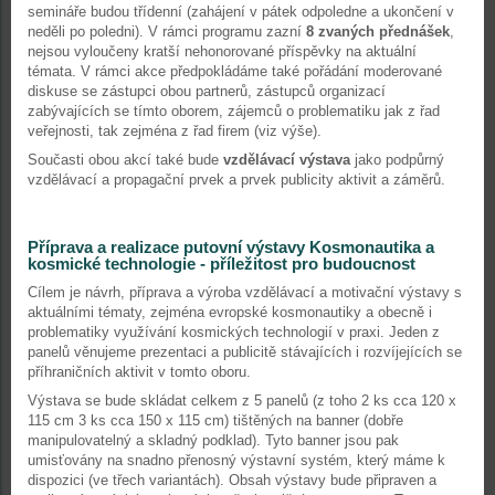
semináře budou třídenní (zahájení v pátek odpoledne a ukončení v
neděli po poledni). V rámci programu zazní
8 zvaných přednášek
,
nejsou vyloučeny kratší nehonorované příspěvky na aktuální
témata. V rámci akce předpokládáme také pořádání moderované
diskuse se zástupci obou partnerů, zástupců organizací
zabývajících se tímto oborem, zájemců o problematiku jak z řad
veřejnosti, tak zejména z řad firem (viz výše).
Současti obou akcí také bude
vzdělávací výstava
jako podpůrný
vzdělávací a propagační prvek a prvek publicity aktivit a záměrů.
Příprava a realizace putovní výstavy Kosmonautika a
kosmické technologie - příležitost pro budoucnost
Cílem je návrh, příprava a výroba vzdělávací a motivační výstavy s
aktuálními tématy, zejména evropské kosmonautiky a obecně i
problematiky využívání kosmických technologií v praxi. Jeden z
panelů věnujeme prezentaci a publicitě stávajících i rozvíjejících se
příhraničních aktivit v tomto oboru.
Výstava se bude skládat celkem z 5 panelů (z toho 2 ks cca 120 x
115 cm 3 ks cca 150 x 115 cm) tištěných na banner (dobře
manipulovatelný a skladný podklad). Tyto banner jsou pak
umisťovány na snadno přenosný výstavní systém, který máme k
dispozici (ve třech variantách). Obsah výstavy bude připraven a