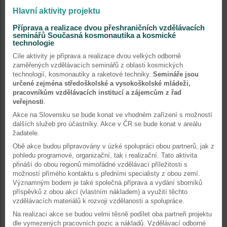
Hlavní aktivity projektu
Příprava a realizace dvou přeshraničních vzdělávacích
seminářů Současná kosmonautika a kosmické
technologie
Cíle aktivity je příprava a realizace dvou velkých odborně
zaměřených vzdělávacích seminářů z oblasti kosmických
technologií, kosmonautiky a raketové techniky.
Semináře jsou
určené zejména středoškolské a vysokoškolské mládeži,
pracovníkům vzdělávacích institucí a zájemcům z řad
veřejnosti
.
Akce na Slovensku se bude konat ve vhodném zařízení s možností
dalších služeb pro účastníky. Akce v ČR se bude konat v areálu
žadatele.
Obě akce budou připravovány v úzké spolupráci obou partnerů, jak z
pohledu programové, organizační, tak i realizační. Tato aktivita
přináší do obou regionů mimořádné vzdělávací příležitosti s
možností přímého kontaktu s předními specialisty z obou zemí.
Významným bodem je také společná příprava a vydání sborníků
příspěvků z obou akcí (vlastním nákladem) a využití těchto
vzdělávacích materiálů k rozvoji vzdělanosti a spolupráce.
Na realizaci akce se budou velmi těsně podílet oba partneři projektu
dle vymezených pracovních pozic a nákladů. Vzdělávací odborné