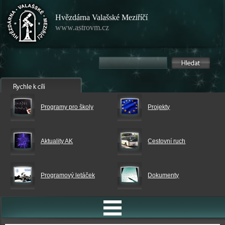
Hvězdárna Valašské Meziříčí
www.astrovm.cz
Programy pro školy
Projekty
Aktuality AK
Cestovní ruch
Programový letáček
Dokumenty