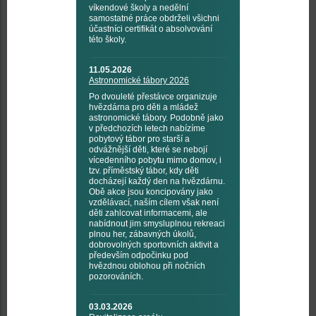
víkendové školy a nedělní
samostatné práce obdrželi všichni
účastníci certifikát o absolvování
této školy.
11.05.2026
Astronomické tábory 2026
Po dvouleté přestávce organizuje
hvězdárna pro děti a mládež
astronomické tábory. Podobně jako
v předchozích letech nabízíme
pobytový tábor pro starší a
odvážnější děti, které se nebojí
vícedenního pobytu mimo domov, i
tzv. příměstský tábor, kdy děti
docházejí každý den na hvězdárnu.
Obě akce jsou koncipovány jako
vzdělávací, naším cílem však není
děti zahlcovat informacemi, ale
nabídnout jim smysluplnou rekreaci
plnou her, zábavných úkolů,
dobrovolných sportovních aktivit a
především odpočinku pod
hvězdnou oblohou při nočních
pozorováních.
03.03.2026