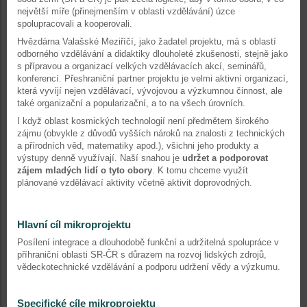
největší míře (přinejmenším v oblasti vzdělávání) úzce
spolupracovali a kooperovali.
Hvězdárna Valašské Meziříčí, jako žadatel projektu, má s oblastí
odborného vzdělávání a didaktiky dlouholeté zkušenosti, stejně jako
s přípravou a organizací velkých vzdělávacích akcí, seminářů,
konferencí. Přeshraniční partner projektu je velmi aktivní organizací,
která vyvíjí nejen vzdělávací, vývojovou a výzkumnou činnost, ale
také organizační a popularizační, a to na všech úrovních.
I když oblast kosmických technologií není předmětem širokého
zájmu (obvykle z důvodů vyšších nároků na znalosti z technických
a přírodních věd, matematiky apod.), všichni jeho produkty a
výstupy denně využívají. Naší snahou je
udržet a podporovat
zájem mladých lidí o tyto obory
. K tomu chceme využít
plánované vzdělávací aktivity včetně aktivit doprovodných.
Hlavní cíl mikroprojektu
Posílení integrace a dlouhodobě funkční a udržitelná spolupráce v
příhraniční oblasti SR-ČR s důrazem na rozvoj lidských zdrojů,
vědeckotechnické vzdělávání a podporu udržení vědy a výzkumu.
Specifické cíle mikroprojektu