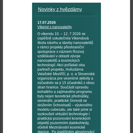
Novinky z hvězdárny
17.07.2026
Víkend s nanosatelity
O víkendu 10. – 12. 7 2026 se
úspěšně uskutečnila Víkendová
škola návrhu a stavby nanosatelitů
v rámci projektu přeshraniční
spolupráce s názvem Rozvoj
vzdělávání v oblasti vývoje
nanosatelitů a kosmických
technologií. Akci pořádali oba
partneři projektu, Hvězdárna
Valašské Meziříčí, p. o. a Slovenská
organizácia pre vesmírné aktivity a
zúčastnilo se ji 15 účastníků z obou
stran hranice. Součástí opravdu
bohatého a zajímavého programu
byly nejen teoretické přednášky,
semináře, praktické činnosti se
složením Schoolsatů – výukového
modelu cubesatu, ale také jsme si
vyzkoušeli virtuální technologie i
praktická pozorování kosmických
objektů pozemními dalekohledy,
včetně Mezinárodní kosmické
stanice. Po úspěšném absolvování