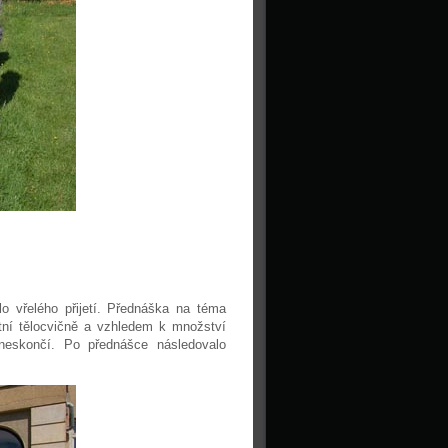
o vřelého přijetí. Přednáška na téma
ní tělocvičně a vzhledem k množství
 neskončí. Po přednášce následovalo