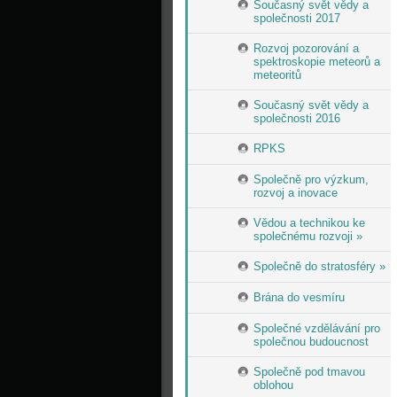
Současný svět vědy a
společnosti 2017
Rozvoj pozorování a
spektroskopie meteorů a
meteoritů
Současný svět vědy a
společnosti 2016
RPKS
Společně pro výzkum,
rozvoj a inovace
Vědou a technikou ke
společnému rozvoji »
Společně do stratosféry »
Brána do vesmíru
Společné vzdělávání pro
společnou budoucnost
Společně pod tmavou
oblohou