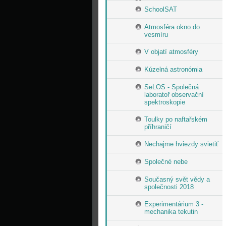
SchoolSAT
Atmosféra okno do
vesmíru
V objatí atmosféry
Kúzelná astronómia
SeLOS - Společná
laboratoř observační
spektroskopie
Toulky po naftařském
příhraničí
Nechajme hviezdy svietiť
Společné nebe
Současný svět vědy a
společnosti 2018
Experimentárium 3 -
mechanika tekutin