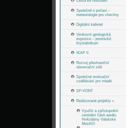
Cesta ke hvězdám
Společně o počasí –
meteorologie pro všechny
Digitální kabinet
Venkovní geologická
expozice – jesenické
krystalinikum
IKAP II
Rozvoj přeshraniční
observační sítě
Společné motivační
vzdělávání pro mladé
SP-VONT
Realizované projekty »
Využití a zpřístupnění
centrální části areálu
Hvězdárny Valašské
Meziříčí