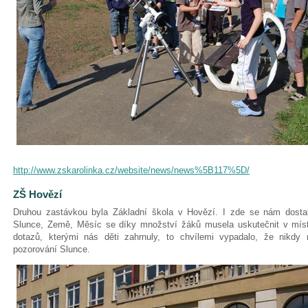
http://www.zskarolinka.cz/website/news/news%5B117%5D/
ZŠ Hovězí
Druhou zastávkou byla Základní škola v Hovězí. I zde se nám dostal
Slunce, Země, Měsíc se díky množství žáků musela uskutečnit v míst
dotazů, kterými nás děti zahrnuly, to chvílemi vypadalo, že nikdy
pozorování Slunce.