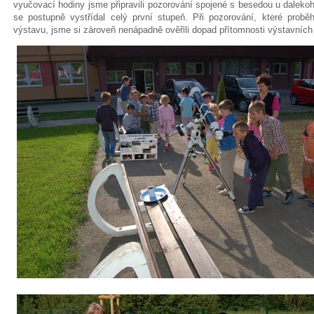
vyučovací hodiny jsme připravili pozorování spojené s besedou u dalekoh
se postupně vystřídal celý první stupeň. Při pozorování, které prob
výstavu, jsme si zároveň nenápadně ověřili dopad přítomnosti výstavních 