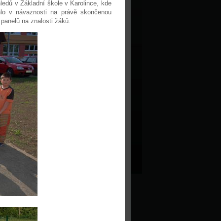
ledů v Základní škole v Karolince, kde
ěhlo v návaznosti na právě skončenou
panelů na znalosti žáků.