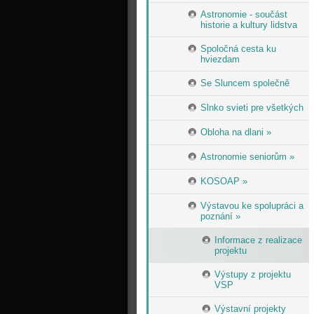
Astronomie - součást
historie a kultury lidstva
Spoločná cesta ku
hviezdam
Se Sluncem společně
Slnko svieti pre všetkých
Obloha na dlani »
Astronomie seniorům »
KOSOAP »
Výstavou ke spolupráci a
poznání »
Informace z realizace
projektu
Výstupy z projektu
VSP
Výstavní projekty