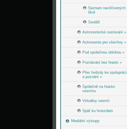
Seznam navštívených
škol
Soutěž
Astronomické cestování »
Astronomie pro všechny »
Pod společnou oblohou »
Poznávání bez hranic »
Přes hvězdy ke spolupráci
a poznání »
Společně na hranici
vesmíru
Virtuálny vesmír
Späť ku hviezdam
Mediální výstupy