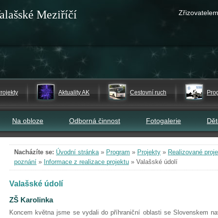
alašské Meziříčí
Zřizovatelem
rojekty
Aktuality AK
Cestovní ruch
Pro
Na obloze
Odborná činnost
Fotogalerie
Dě
Nacházíte se:
Úvodní stránka
»
Program
»
Projekty
»
Realizované proje
poznání
»
Informace z realizace projektu
»
Valašské údolí
Valašské údolí
ZŠ Karolinka
Koncem května jsme se vydali do příhraniční oblasti se Slovenskem nav