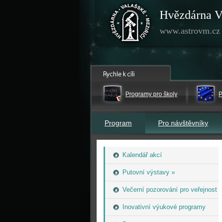
Hvězdárna V
www.astrovm.cz
Programy pro školy
P
Program
Pro návštěvníky
Kalendář akcí
Putovní výstavy »
Večerní pozorování pro veřejnost
Inovativní výukové programy