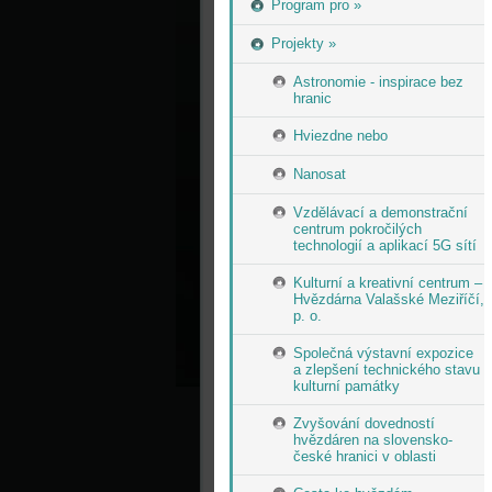
Program pro »
Projekty »
Astronomie - inspirace bez
hranic
Hviezdne nebo
Nanosat
Vzdělávací a demonstrační
centrum pokročilých
technologií a aplikací 5G sítí
Kulturní a kreativní centrum –
Hvězdárna Valašské Meziříčí,
p. o.
Společná výstavní expozice
a zlepšení technického stavu
kulturní památky
Zvyšování dovedností
hvězdáren na slovensko-
české hranici v oblasti