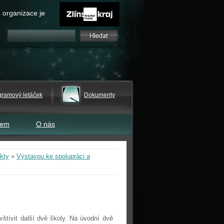
 organizace je
gramový letáček
Dokumenty
tem
O nás
kty
»
Výstavou ke spolupráci a
štívit další dvě školy. Na úvodní dvě