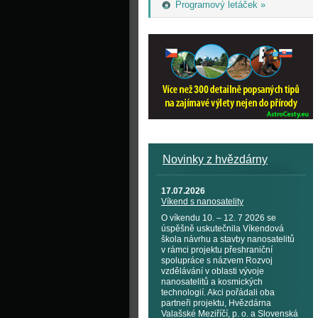
Programový letáček »
Novinky z hvězdárny
17.07.2026
Víkend s nanosatelity
O víkendu 10. – 12. 7 2026 se
úspěšně uskutečnila Víkendová
škola návrhu a stavby nanosatelitů
v rámci projektu přeshraniční
spolupráce s názvem Rozvoj
vzdělávání v oblasti vývoje
nanosatelitů a kosmických
technologií. Akci pořádali oba
partneři projektu, Hvězdárna
Valašské Meziříčí, p. o. a Slovenská