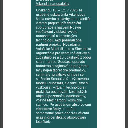
Víkend s nanosatelity
O víkendu 10. – 12. 7 2026 se
úspěšně uskutečnila Víkendová
škola návrhu a stavby nanosatelitů
v rámci projektu přeshraniční
spolupráce s názvem Rozvoj
vzdělávání v oblasti vývoje
nanosatelitů a kosmických
technologií. Akci pořádali oba
partneři projektu, Hvězdárna
Valašské Meziříčí, p. o. a Slovenská
organizácia pre vesmírné aktivity a
zúčastnilo se ji 15 účastníků z obou
stran hranice. Součástí opravdu
bohatého a zajímavého programu
byly nejen teoretické přednášky,
semináře, praktické činnosti se
složením Schoolsatů – výukového
modelu cubesatu, ale také jsme si
vyzkoušeli virtuální technologie i
praktická pozorování kosmických
objektů pozemními dalekohledy,
včetně Mezinárodní kosmické
stanice. Po úspěšném absolvování
víkendové školy a nedělní
samostatné práce obdrželi všichni
účastníci certifikát o absolvování
této školy.