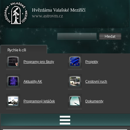
Hvězdárna Valašské Meziříčí
www.astrovm.cz
Programy pro školy
Projekty
Aktuality AK
Cestovní ruch
Programový letáček
Dokumenty