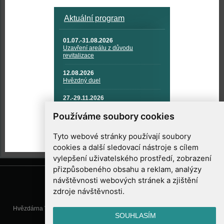
Aktuální program
01.07.-31.08.2026
Uzavření areálu z důvodu
revitalizace
12.08.2026
Hvězdný duel
27.-29.11.2026
KOSMONAUTIKA, RAKETOVÁ
TECHNIKA A KOSMICKÉ
Používáme soubory cookies
TECHNOLOGIE
Tyto webové stránky používají soubory
cookies a další sledovací nástroje s cílem
vylepšení uživatelského prostředí, zobrazení
přizpůsobeného obsahu a reklam, analýzy
návštěvnosti webových stránek a zjištění
zdroje návštěvnosti.
Hvězdárna Valašské Meziříčí, příspěvková organizace, Vsetínská 78, 757
SOUHLASÍM
01 Valašské Meziříčí