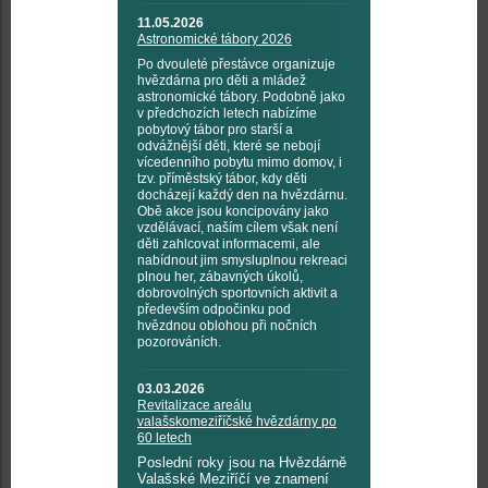
11.05.2026
Astronomické tábory 2026
Po dvouleté přestávce organizuje
hvězdárna pro děti a mládež
astronomické tábory. Podobně jako
v předchozích letech nabízíme
pobytový tábor pro starší a
odvážnější děti, které se nebojí
vícedenního pobytu mimo domov, i
tzv. příměstský tábor, kdy děti
docházejí každý den na hvězdárnu.
Obě akce jsou koncipovány jako
vzdělávací, naším cílem však není
děti zahlcovat informacemi, ale
nabídnout jim smysluplnou rekreaci
plnou her, zábavných úkolů,
dobrovolných sportovních aktivit a
především odpočinku pod
hvězdnou oblohou při nočních
pozorováních.
03.03.2026
Revitalizace areálu
valašskomeziříčské hvězdárny po
60 letech
Poslední roky jsou na Hvězdárně
Valašské Meziříčí ve znamení