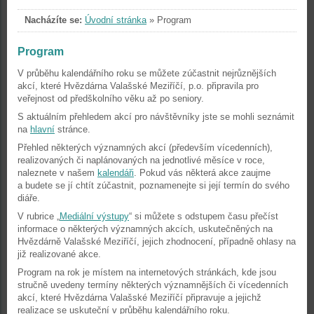
Nacházíte se:
Úvodní stránka
»
Program
Program
V průběhu kalendářního roku se můžete zúčastnit nejrůznějších
akcí, které Hvězdárna Valašské Meziříčí, p.o. připravila pro
veřejnost od předškolního věku až po seniory.
S aktuálním přehledem akcí pro návštěvníky jste se mohli seznámit
na
hlavní
stránce.
Přehled některých významných akcí (především vícedenních),
realizovaných či naplánovaných na jednotlivé měsíce v roce,
naleznete v našem
kalendáři
. Pokud vás některá akce zaujme
a budete se jí chtít zúčastnit, poznamenejte si její termín do svého
diáře.
V rubrice „
Mediální výstupy
“ si můžete s odstupem času přečíst
informace o některých významných akcích, uskutečněných na
Hvězdárně Valašské Meziříčí, jejich zhodnocení, případně ohlasy na
již realizované akce.
Program na rok je místem na internetových stránkách, kde jsou
stručně uvedeny termíny některých významnějších či vícedenních
akcí, které Hvězdárna Valašské Meziříčí připravuje a jejichž
realizace se uskuteční v průběhu kalendářního roku.