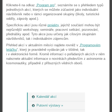
Kliknete-li na odkaz „
Program pro
“, seznámíte se s přehledem typů
jednotlivých akcí, kterých se můžete zúčastnit jako individuální
návštěvník nebo v rámci organizované skupiny (školy, turistické
oddíly, zájezdy apod.).
Specifickou akcí jsou různé
projekty
, jejichž součástí mohou být
nejrůznější workshopy, semináře, pracovní setkání, pozorování,
přednášky apod. Tyto akce jsou určeny jak cílovým skupinám
návštěvníků, tak i individuálním zájemcům.
Přehled akcí v aktuálním měsíci najdete rovněž v „
Programovém
letáčku
“, který je pravidelně vydáván jak v tištěné, tak
i v elektronické formě. Kromě informací o pořádaných akcích v něm
naleznete aktuální informace o novinkách především z astronomie a
kosmonautiky, případně z příbuzných vědních oborů.
Kalendář akcí
Putovní výstavy »