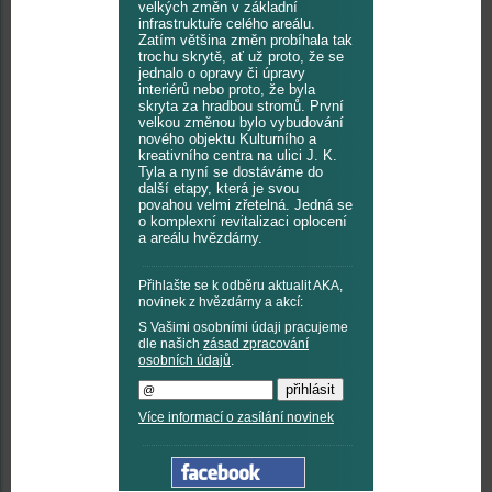
velkých změn v základní
infrastruktuře celého areálu.
Zatím většina změn probíhala tak
trochu skrytě, ať už proto, že se
jednalo o opravy či úpravy
interiérů nebo proto, že byla
skryta za hradbou stromů. První
velkou změnou bylo vybudování
nového objektu Kulturního a
kreativního centra na ulici J. K.
Tyla a nyní se dostáváme do
další etapy, která je svou
povahou velmi zřetelná. Jedná se
o komplexní revitalizaci oplocení
a areálu hvězdárny.
Přihlašte se k odběru aktualit AKA,
novinek z hvězdárny a akcí:
S Vašimi osobními údaji pracujeme
dle našich
zásad zpracování
osobních údajů
.
Více informací o zasílání novinek