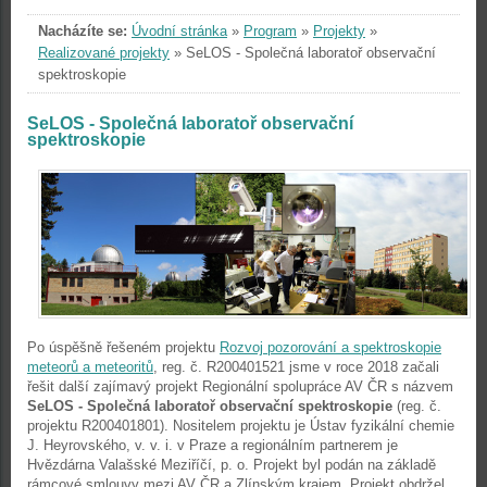
Nacházíte se:
Úvodní stránka
»
Program
»
Projekty
»
Realizované projekty
»
SeLOS - Společná laboratoř observační
spektroskopie
SeLOS - Společná laboratoř observační
spektroskopie
Po úspěšně řešeném projektu
Rozvoj pozorování a spektroskopie
meteorů a meteoritů
, reg. č. R200401521 jsme v roce 2018 začali
řešit další zajímavý projekt Regionální spolupráce AV ČR s názvem
SeLOS - Společná laboratoř observační spektroskopie
(reg. č.
projektu R200401801). Nositelem projektu je Ústav fyzikální chemie
J. Heyrovského, v. v. i. v Praze a regionálním partnerem je
Hvězdárna Valašské Meziříčí, p. o. Projekt byl podán na základě
rámcové smlouvy mezi AV ČR a Zlínským krajem. Projekt obdržel,