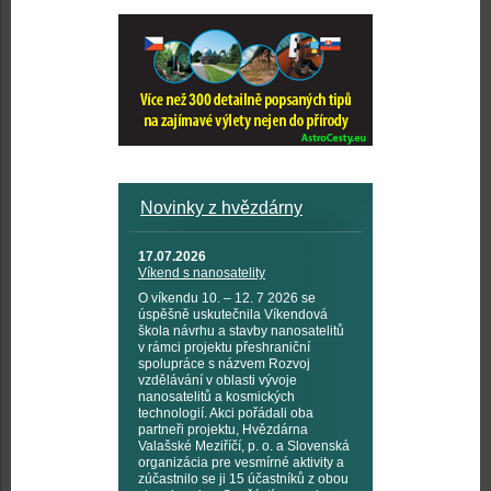
Novinky z hvězdárny
17.07.2026
Víkend s nanosatelity
O víkendu 10. – 12. 7 2026 se
úspěšně uskutečnila Víkendová
škola návrhu a stavby nanosatelitů
v rámci projektu přeshraniční
spolupráce s názvem Rozvoj
vzdělávání v oblasti vývoje
nanosatelitů a kosmických
technologií. Akci pořádali oba
partneři projektu, Hvězdárna
Valašské Meziříčí, p. o. a Slovenská
organizácia pre vesmírné aktivity a
zúčastnilo se ji 15 účastníků z obou