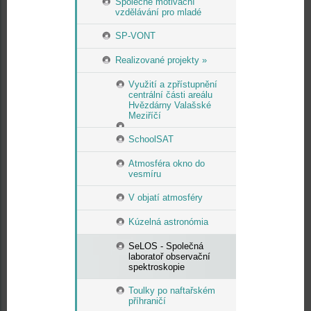
Společné motivační
vzdělávání pro mladé
SP-VONT
Realizované projekty »
Využití a zpřístupnění
centrální části areálu
Hvězdárny Valašské
Meziříčí
SchoolSAT
Atmosféra okno do
vesmíru
V objatí atmosféry
Kúzelná astronómia
SeLOS - Společná
laboratoř observační
spektroskopie
Toulky po naftařském
příhraničí