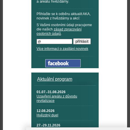
a areálu hvězdárny.
Přihlašte se k odběru aktualit AKA,
novinek z hvězdárny a akcí:
S Vašimi osobními údaji pracujeme
dle našich
zásad zpracování
osobních údajů
.
Více informací o zasílání novinek
Aktuální program
01.07.-31.08.2026
Uzavření areálu z důvodu
revitalizace
12.08.2026
Hvězdný duel
27.-29.11.2026
KOSMONAUTIKA, RAKETOVÁ