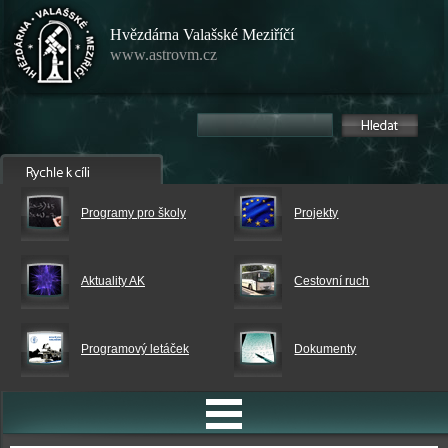
Hvězdárna Valašské Meziříčí
www.astrovm.cz
Programy pro školy
Projekty
Aktuality AK
Cestovní ruch
Programový letáček
Dokumenty