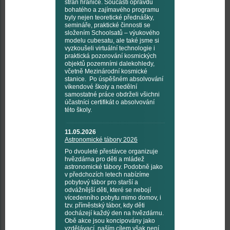
stran hranice. Součástí opravdu
bohatého a zajímavého programu
byly nejen teoretické přednášky,
semináře, praktické činnosti se
složením Schoolsatů – výukového
modelu cubesatu, ale také jsme si
vyzkoušeli virtuální technologie i
praktická pozorování kosmických
objektů pozemními dalekohledy,
včetně Mezinárodní kosmické
stanice. Po úspěšném absolvování
víkendové školy a nedělní
samostatné práce obdrželi všichni
účastníci certifikát o absolvování
této školy.
11.05.2026
Astronomické tábory 2026
Po dvouleté přestávce organizuje
hvězdárna pro děti a mládež
astronomické tábory. Podobně jako
v předchozích letech nabízíme
pobytový tábor pro starší a
odvážnější děti, které se nebojí
vícedenního pobytu mimo domov, i
tzv. příměstský tábor, kdy děti
docházejí každý den na hvězdárnu.
Obě akce jsou koncipovány jako
vzdělávací, naším cílem však není