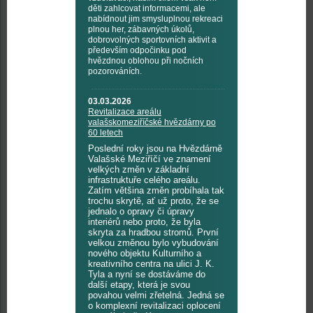
děti zahlcovat informacemi, ale
nabídnout jim smysluplnou rekreaci
plnou her, zábavných úkolů,
dobrovolných sportovních aktivit a
především odpočinku pod
hvězdnou oblohou při nočních
pozorováních.
03.03.2026
Revitalizace areálu
valašskomeziříčské hvězdárny po
60 letech
Poslední roky jsou na Hvězdárně
Valašské Meziříčí ve znamení
velkých změn v základní
infrastruktuře celého areálu.
Zatím většina změn probíhala tak
trochu skrytě, ať už proto, že se
jednalo o opravy či úpravy
interiérů nebo proto, že byla
skryta za hradbou stromů. První
velkou změnou bylo vybudování
nového objektu Kulturního a
kreativního centra na ulici J. K.
Tyla a nyní se dostáváme do
další etapy, která je svou
povahou velmi zřetelná. Jedná se
o komplexní revitalizaci oplocení