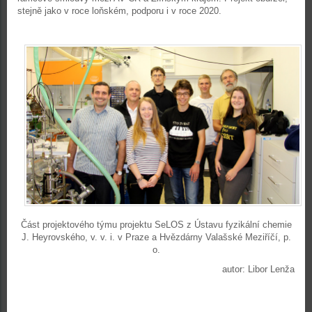
stejně jako v roce loňském, podporu i v roce 2020.
Část projektového týmu projektu SeLOS z Ústavu fyzikální chemie
J. Heyrovského, v. v. i. v Praze a Hvězdárny Valašské Meziříčí, p.
o.
autor: Libor Lenža