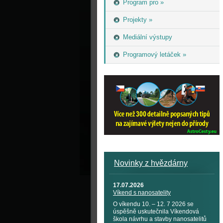
Program pro »
Projekty »
Mediální výstupy
Programový letáček »
Novinky z hvězdárny
17.07.2026
Víkend s nanosatelity
O víkendu 10. – 12. 7 2026 se
úspěšně uskutečnila Víkendová
škola návrhu a stavby nanosatelitů