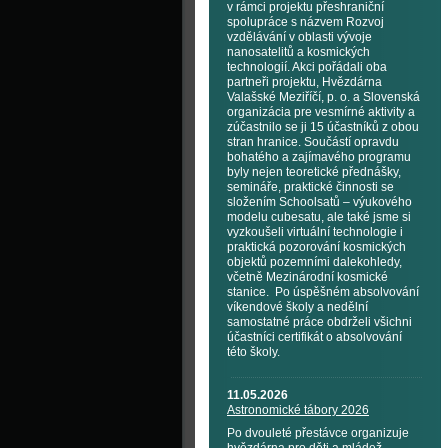
v rámci projektu přeshraniční
spolupráce s názvem Rozvoj
vzdělávání v oblasti vývoje
nanosatelitů a kosmických
technologií. Akci pořádali oba
partneři projektu, Hvězdárna
Valašské Meziříčí, p. o. a Slovenská
organizácia pre vesmírné aktivity a
zúčastnilo se ji 15 účastníků z obou
stran hranice. Součástí opravdu
bohatého a zajímavého programu
byly nejen teoretické přednášky,
semináře, praktické činnosti se
složením Schoolsatů – výukového
modelu cubesatu, ale také jsme si
vyzkoušeli virtuální technologie i
praktická pozorování kosmických
objektů pozemními dalekohledy,
včetně Mezinárodní kosmické
stanice. Po úspěšném absolvování
víkendové školy a nedělní
samostatné práce obdrželi všichni
účastníci certifikát o absolvování
této školy.
11.05.2026
Astronomické tábory 2026
Po dvouleté přestávce organizuje