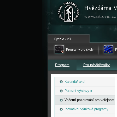
Hvězdárna V
www.astrovm.cz
Programy pro školy
P
Program
Pro návštěvníky
Kalendář akcí
Putovní výstavy »
Večerní pozorování pro veřejnost
Inovativní výukové programy