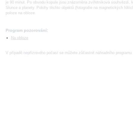
je 90 minut. Po obvodu kopule jsou znázorněna zvířetníková souhvězdí, 
Slunce a planety. Polohy těchto objektů (fotografie na magnetických fóliíc
poloze na obloze.
Program pozorování:
Na obloze
V případě nepříznivého počasí se můžete zůčastnit náhradního programu 