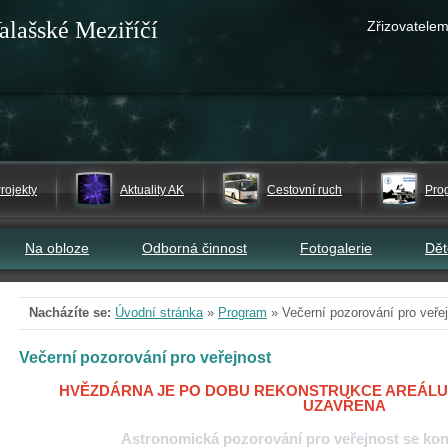
alašské Meziříčí
Zřizovatelem
rojekty
Aktuality AK
Cestovní ruch
Pro
Na obloze
Odborná činnost
Fotogalerie
Dě
Nacházíte se:
Úvodní stránka
»
Program
»
Večerní pozorování pro veře
Večerní pozorování pro veřejnost
HVĚZDÁRNA JE PO DOBU REKONSTRUKCE AREÁLU
UZAVŘENA
Astronomická pozorování pro veřejnost
se kon