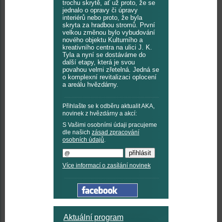
trochu skrytě, ať už proto, že se
jednalo o opravy či úpravy
interiérů nebo proto, že byla
skryta za hradbou stromů. První
velkou změnou bylo vybudování
nového objektu Kulturního a
kreativního centra na ulici J. K.
Tyla a nyní se dostáváme do
další etapy, která je svou
povahou velmi zřetelná. Jedná se
o komplexní revitalizaci oplocení
a areálu hvězdárny.
Přihlašte se k odběru aktualit AKA,
novinek z hvězdárny a akcí:
S Vašimi osobními údaji pracujeme
dle našich
zásad zpracování
osobních údajů
.
Více informací o zasílání novinek
Aktuální program