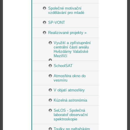
Společné motivační
vzdělávání pro mladé
SP-VONT
Realizované projekty »
Využití a zpřístupnění
centrální části areálu
Hvězdárny Valašské
Meziříčí
SchoolSAT
Atmosféra okno do
vesmíru
V objatí atmosféry
Kúzelná astronómia
SeLOS - Společná
laboratoř observační
spektroskopie
Toulky po naftařském