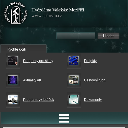
Hvězdárna Valašské Meziříčí
www.astrovm.cz
Programy pro školy
Projekty
Aktuality AK
Cestovní ruch
Programový letáček
Dokumenty