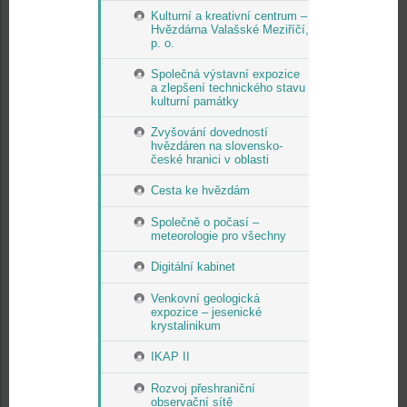
Kulturní a kreativní centrum –
Hvězdárna Valašské Meziříčí,
p. o.
Společná výstavní expozice
a zlepšení technického stavu
kulturní památky
Zvyšování dovedností
hvězdáren na slovensko-
české hranici v oblasti
Cesta ke hvězdám
Společně o počasí –
meteorologie pro všechny
Digitální kabinet
Venkovní geologická
expozice – jesenické
krystalinikum
IKAP II
Rozvoj přeshraniční
observační sítě