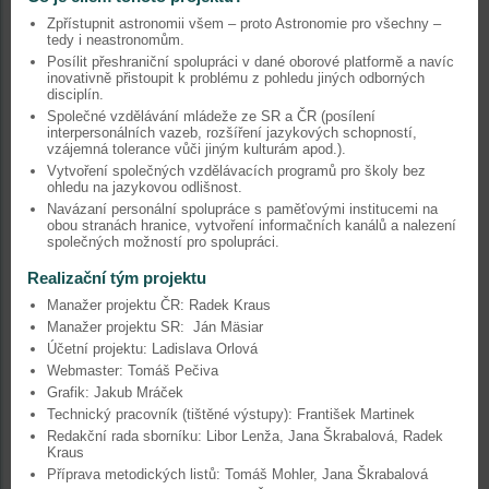
Zpřístupnit astronomii všem – proto Astronomie pro všechny –
tedy i neastronomům.
Posílit přeshraniční spolupráci v dané oborové platformě a navíc
inovativně přistoupit k problému z pohledu jiných odborných
disciplín.
Společné vzdělávání mládeže ze SR a ČR (posílení
interpersonálních vazeb, rozšíření jazykových schopností,
vzájemná tolerance vůči jiným kulturám apod.).
Vytvoření společných vzdělávacích programů pro školy bez
ohledu na jazykovou odlišnost.
Navázaní personální spolupráce s paměťovými institucemi na
obou stranách hranice, vytvoření informačních kanálů a nalezení
společných možností pro spolupráci.
Realizační tým projektu
Manažer projektu ČR: Radek Kraus
Manažer projektu SR: Ján Mäsiar
Účetní projektu: Ladislava Orlová
Webmaster: Tomáš Pečiva
Grafik: Jakub Mráček
Technický pracovník (tištěné výstupy): František Martinek
Redakční rada sborníku: Libor Lenža, Jana Škrabalová, Radek
Kraus
Příprava metodických listů: Tomáš Mohler, Jana Škrabalová