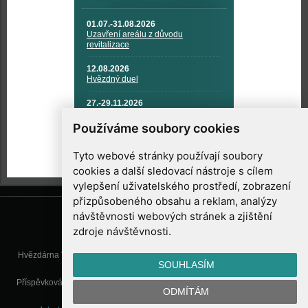
01.07.-31.08.2026
Uzavření areálu z důvodu
revitalizace
12.08.2026
Hvězdný duel
27.-29.11.2026
KOSMONAUTIKA, RAKETOVÁ
TECHNIKA A KOSMICKÉ
Používáme soubory cookies
TECHNOLOGIE
Tyto webové stránky používají soubory
cookies a další sledovací nástroje s cílem
vylepšení uživatelského prostředí, zobrazení
přizpůsobeného obsahu a reklam, analýzy
návštěvnosti webových stránek a zjištění
zdroje návštěvnosti.
Hvězdárna Valašské Meziříčí, příspěvková organizace, Vsetínská 78, 757
SOUHLASÍM
01 Valašské Meziříčí
Příspěvková organizace Zlínského kraje. Telefon:
571 611 928
, Mobil:
777
ODMÍTÁM
277 134
, E-mail:
info@astrovm.cz