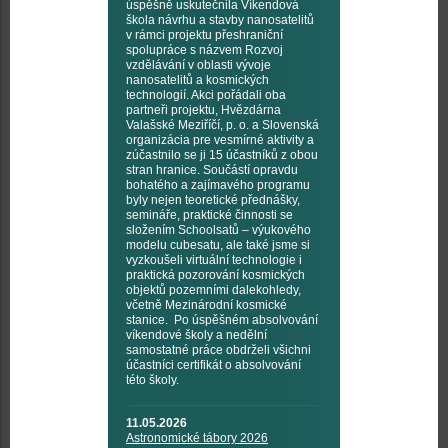
úspěšně uskutečnila Víkendová
škola návrhu a stavby nanosatelitů
v rámci projektu přeshraniční
spolupráce s názvem Rozvoj
vzdělávání v oblasti vývoje
nanosatelitů a kosmických
technologií. Akci pořádali oba
partneři projektu, Hvězdárna
Valašské Meziříčí, p. o. a Slovenská
organizácia pre vesmírné aktivity a
zúčastnilo se ji 15 účastníků z obou
stran hranice. Součástí opravdu
bohatého a zajímavého programu
byly nejen teoretické přednášky,
semináře, praktické činnosti se
složením Schoolsatů – výukového
modelu cubesatu, ale také jsme si
vyzkoušeli virtuální technologie i
praktická pozorování kosmických
objektů pozemními dalekohledy,
včetně Mezinárodní kosmické
stanice. Po úspěšném absolvování
víkendové školy a nedělní
samostatné práce obdrželi všichni
účastníci certifikát o absolvování
této školy.
11.05.2026
Astronomické tábory 2026