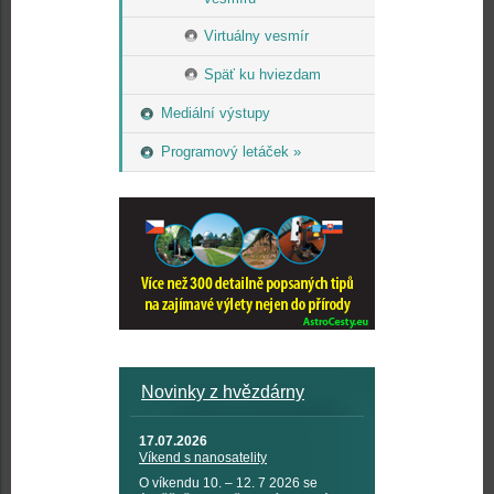
Virtuálny vesmír
Späť ku hviezdam
Mediální výstupy
Programový letáček »
Novinky z hvězdárny
17.07.2026
Víkend s nanosatelity
O víkendu 10. – 12. 7 2026 se