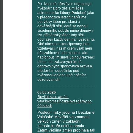
Po dvouleté přestávce organizuje
hvězdárna pro děti a mládež
astronomické tábory. Podobně jako
v předchozích letech nabízíme
pobytový tábor pro starší a
odvážnější děti, které se nebojí
vícedenního pobytu mimo domov, i
tzv. příměstský tábor, kdy děti
docházejí každý den na hvězdárnu.
Obě akce jsou koncipovány jako
vzdělávací, naším cílem však není
děti zahlcovat informacemi, ale
nabídnout jim smysluplnou rekreaci
plnou her, zábavných úkolů,
dobrovolných sportovních aktivit a
především odpočinku pod
hvězdnou oblohou při nočních
pozorováních.
03.03.2026
Revitalizace areálu
valašskomeziříčské hvězdárny po
60 letech
Poslední roky jsou na Hvězdárně
Valašské Meziříčí ve znamení
velkých změn v základní
infrastruktuře celého areálu.
Zatím většina změn probíhala tak