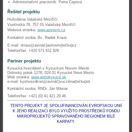
Administrativní pracovník: Petra Čepová
Řešitel projektu
Hvězdárna Valašské Meziříčí
Vsetínská 78, 757 01 Valašské Meziříčí
Webová stránka:
www.astrovm.cz
Kontaktní osoba: Bc. Radek Kraus
E-mail: rkraus(zavináč)astrovm(tečka)cz
Telefon/fax: +420 571 611 928
Partner projektu
Kysucká hvezdáreň v Kysuckom Novom Mestě
Dolinský potok 1278, 024 01 Kysucké Nové Mesto
Web stránka:
www.astrokysuce.sk
e-mail: kyshvezdknm(zavináč)vuczilina(tečka)sk
Kontaktní osoba: RNDr. Ján Mäsiar
Telefon/fax: +421 (0) 41 421 29 46
TENTO PROJEKT JE SPOLUFINANCOVÁN EVROPSKOU UNIÍ.
K JEHO REALIZACI BYLO VYUŽITO PROSTŘEDKŮ FONDU
MIKROPROJEKTŮ SPRAVOVANÉHO REGIONEM BÍLÉ
KARPATY.