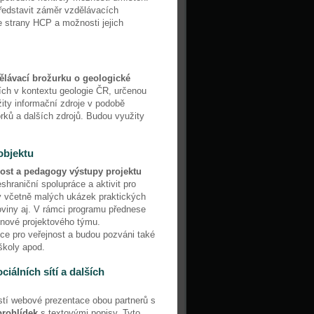
představit záměr vzdělávacích
e strany HCP a možnosti jejich
ělávací brožurku o geologické
iích v kontextu geologie ČR, určenou
ity informační zdroje v podobě
rků a dalších zdrojů. Budou využity
objektu
st a pedagogy výstupy projektu
shraniční spolupráce a aktivit pro
y včetně malých ukázek praktických
oviny aj. V rámci programu přednese
enové projektového týmu.
e pro veřejnost a budou pozváni také
 školy apod.
iálních sítí a dalších
ástí webové prezentace obou partnerů s
 prohlídek
s textovými popisy. Tyto