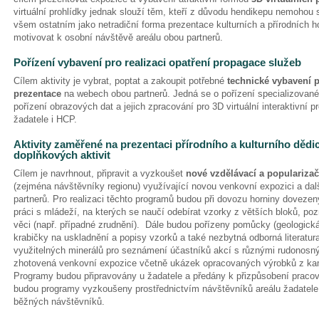
virtuální prohlídky jednak slouží těm, kteří z důvodu hendikepu nemohou s
všem ostatním jako netradiční forma prezentace kulturních a přírodních h
motivovat k osobní návštěvě areálu obou partnerů.
Pořízení vybavení pro realizaci opatření propagace služeb
Cílem aktivity je vybrat, poptat a zakoupit potřebné
technické vybavení p
prezentace
na webech obou partnerů. Jedná se o pořízení specializovan
pořízení obrazových dat a jejich zpracování pro 3D virtuální interaktivní 
žadatele i HCP.
Aktivity zaměřené na prezentaci přírodního a kulturního dědi
doplňkových aktivit
Cílem je navrhnout, připravit a vyzkoušet
nové vzdělávací a populariza
(zejména návštěvníky regionu) využívající novou venkovní expozici a dal
partnerů. Pro realizaci těchto programů budou při dovozu horniny dovezeny
práci s mládeží, na kterých se naučí odebírat vzorky z větších bloků, pozn
věci (např. případné zrudnění). Dále budou pořízeny pomůcky (geologická 
krabičky na uskladnění a popisy vzorků a také nezbytná odborná literatu
využitelných minerálů pro seznámení účastníků akcí s různými rudonosn
zhotovená venkovní expozice včetně ukázek opracovaných výrobků z kame
Programy budou připravovány u žadatele a předány k přizpůsobení praco
budou programy vyzkoušeny prostřednictvím návštěvníků areálu žadatele
běžných návštěvníků.