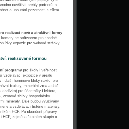
nadno navštívit areály partnerů, a
odnot a upoutání pozornosti s cílem
ro realizaci nové a atraktivní formy
é kamery se softwarem pro snadné
prohlídky expozic pro webové stránky
ctví, realizované formou
ční programy
pro školy i veřejnost
ší vzdělávací expozice v areálu
 i další horninové bloky navíc, pro
ávat textury, minerální zrna a další
kladívka) pro účastníky i lektora,
ra, vzorové sbírky hospodářsky
ými minerály. Dále budou využívány
ne a vzdělávací tištěné materiály.
vníkům HCP. Po ukončení přípravy
 i HCP, zejména školních skupin a