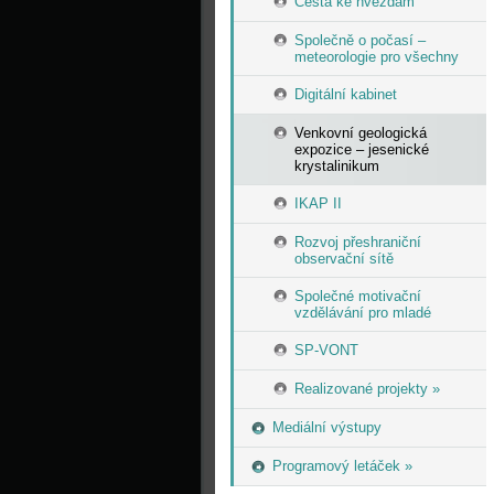
Cesta ke hvězdám
Společně o počasí –
meteorologie pro všechny
Digitální kabinet
Venkovní geologická
expozice – jesenické
krystalinikum
IKAP II
Rozvoj přeshraniční
observační sítě
Společné motivační
vzdělávání pro mladé
SP-VONT
Realizované projekty »
Mediální výstupy
Programový letáček »