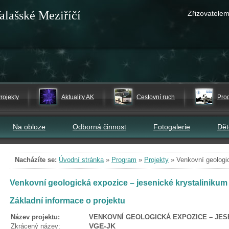
alašské Meziříčí
Zřizovatelem
rojekty
Aktuality AK
Cestovní ruch
Pro
Na obloze
Odborná činnost
Fotogalerie
Dě
Nacházíte se:
Úvodní stránka
»
Program
»
Projekty
»
Venkovní geologic
Venkovní geologická expozice – jesenické krystalinikum
Základní informace o projektu
Název projektu:
VENKOVNÍ GEOLOGICKÁ EXPOZICE – JES
VGE-JK
Zkrácený název: