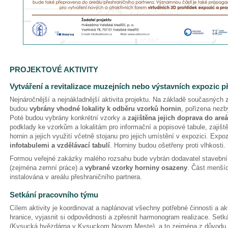
PROJEKTOVÉ AKTIVITY
Vytváření a revitalizace muzejních nebo výstavních expozic 
Nejnáročnější a nejnákladnější aktivita projektu. Na základě současných zn
budou
vybrány vhodné lokality k odběru vzorků hornin
, pořízena nezb
Poté budou vybrány konkrétní vzorky a
zajištěna jejich doprava do areá
podklady ke vzorkům a lokalitám pro informační a popisové tabule, zaji
hornin a jejich využití včetně stojanu pro jejich umístění v expozici. Exp
infotabulemi a vzdělávací tabulí
. Horniny budou ošetřeny proti vlhkosti.
Formou veřejné zakázky malého rozsahu bude vybrán dodavatel stavební 
(zejména zemní práce) a
vybrané vzorky horniny osazeny
. Část menší
instalována v areálu přeshraničního partnera.
Setkání pracovního týmu
Cílem aktivity je koordinovat a naplánovat všechny potřebné činnosti a ak
hranice, vyjasnit si odpovědnosti a zpřesnit harmonogram realizace. Set
(Kysucká hvězdárna v Kysuckom Novom Meste), a to zejména z důvodu p