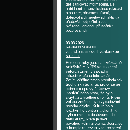
vzdělávací, naším cílem však není
děti zahlcovat informacemi, ale
nabídnout jim smysluplnou rekreaci
plnou her, zábavných úkolů,
dobrovolných sportovních aktivit a
především odpočinku pod
hvězdnou oblohou při nočních
pozorováních.
03.03.2026
Revitalizace areálu
valašskomeziříčské hvězdárny po
60 letech
Poslední roky jsou na Hvězdárně
Valašské Meziříčí ve znamení
velkých změn v základní
infrastruktuře celého areálu.
Zatím většina změn probíhala tak
trochu skrytě, ať už proto, že se
jednalo o opravy či úpravy
interiérů nebo proto, že byla
skryta za hradbou stromů. První
velkou změnou bylo vybudování
nového objektu Kulturního a
kreativního centra na ulici J. K.
Tyla a nyní se dostáváme do
další etapy, která je svou
povahou velmi zřetelná. Jedná se
o komplexní revitalizaci oplocení