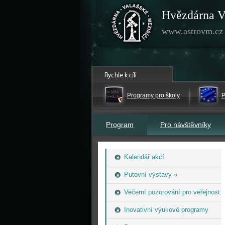
Hvězdárna V
www.astrovm.cz
Programy pro školy
P
Program
Pro návštěvníky
Kalendář akcí
Putovní výstavy »
Večerní pozorování pro veřejnost
Inovativní výukové programy