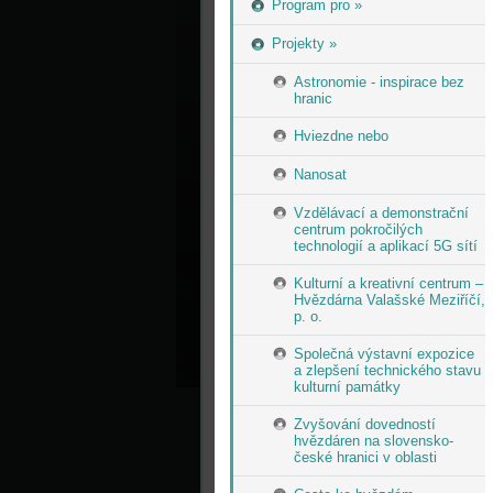
Program pro »
Projekty »
Astronomie - inspirace bez
hranic
Hviezdne nebo
Nanosat
Vzdělávací a demonstrační
centrum pokročilých
technologií a aplikací 5G sítí
Kulturní a kreativní centrum –
Hvězdárna Valašské Meziříčí,
p. o.
Společná výstavní expozice
a zlepšení technického stavu
kulturní památky
Zvyšování dovedností
hvězdáren na slovensko-
české hranici v oblasti