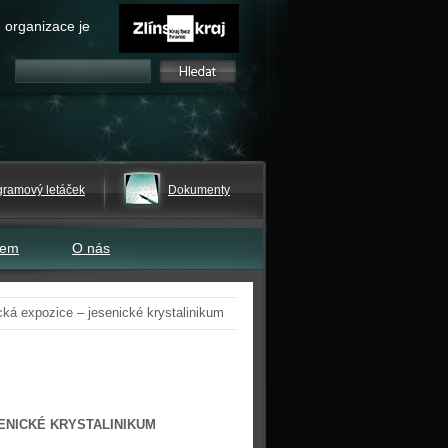
 organizace je
gramový letáček
Dokumenty
tem
O nás
ká expozice – jesenické krystalinikum
ENICKÉ KRYSTALINIKUM