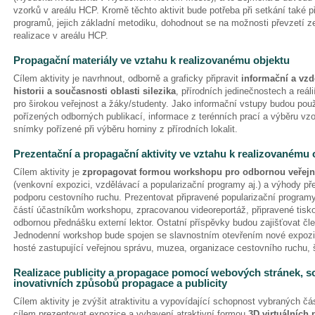
vzorků v areálu HCP. Kromě těchto aktivit bude potřeba při setkání také 
programů, jejich základní metodiku, dohodnout se na možnosti převzetí z
realizace v areálu HCP.
Propagační materiály ve vztahu k realizovanému objektu
Cílem aktivity je navrhnout, odborně a graficky připravit
informační a vzd
historii a současnosti oblasti silezika
, přírodních jedinečnostech a reál
pro širokou veřejnost a žáky/studenty. Jako informační vstupy budou použ
pořízených odborných publikací, informace z terénních prací a výběru vzo
snímky pořízené při výběru horniny z přírodních lokalit.
Prezentační a propagační aktivity ve vztahu k realizovanému 
Cílem aktivity je
zpropagovat formou workshopu pro odbornou veřejno
(venkovní expozici, vzdělávací a popularizační programy aj.) a výhody pře
podporu cestovního ruchu. Prezentovat připravené popularizační program
částí účastníkům workshopu, zpracovanou videoreportáž, připravené tisk
odbornou přednášku externí lektor. Ostatní příspěvky budou zajišťovat čl
Jednodenní workshop bude spojen se slavnostním otevřením nové expozic
hosté zastupující veřejnou správu, muzea, organizace cestovního ruchu,
Realizace publicity a propagace pomocí webových stránek, soc
inovativních způsobů propagace a publicity
Cílem aktivity je zvýšit atraktivitu a vypovídající schopnost vybraných č
cílem prezentovat expozice a vybavení atraktivní formou
3D virtuálních