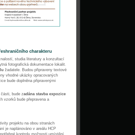
přeshraničního charakteru
alostí, studia literatury a konzultací
ytná fotografická dokumentace lokalit.
lu
žadatele. Budou připraveny textové
štěny vhodné ukázky opracovaných
ozice bude doplněna připravenými
části, bude z
adána stavba expozice
ch vzorků bude přepravena a
tivity projektu na obou stranách
kání je naplánováno v areálu HCP
otřebné kontroly možnosti umístění