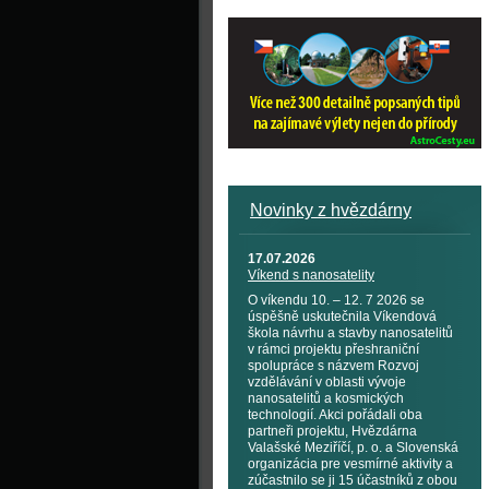
Novinky z hvězdárny
17.07.2026
Víkend s nanosatelity
O víkendu 10. – 12. 7 2026 se
úspěšně uskutečnila Víkendová
škola návrhu a stavby nanosatelitů
v rámci projektu přeshraniční
spolupráce s názvem Rozvoj
vzdělávání v oblasti vývoje
nanosatelitů a kosmických
technologií. Akci pořádali oba
partneři projektu, Hvězdárna
Valašské Meziříčí, p. o. a Slovenská
organizácia pre vesmírné aktivity a
zúčastnilo se ji 15 účastníků z obou