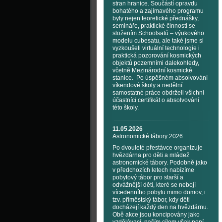
stran hranice. Součástí opravdu
bohatého a zajímavého programu
byly nejen teoretické přednášky,
semináře, praktické činnosti se
složením Schoolsatů – výukového
modelu cubesatu, ale také jsme si
vyzkoušeli virtuální technologie i
praktická pozorování kosmických
objektů pozemními dalekohledy,
včetně Mezinárodní kosmické
stanice. Po úspěšném absolvování
víkendové školy a nedělní
samostatné práce obdrželi všichni
účastníci certifikát o absolvování
této školy.
11.05.2026
Astronomické tábory 2026
Po dvouleté přestávce organizuje
hvězdárna pro děti a mládež
astronomické tábory. Podobně jako
v předchozích letech nabízíme
pobytový tábor pro starší a
odvážnější děti, které se nebojí
vícedenního pobytu mimo domov, i
tzv. příměstský tábor, kdy děti
docházejí každý den na hvězdárnu.
Obě akce jsou koncipovány jako