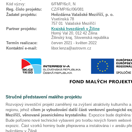
Kód výzvy:
6/FMP/6c/I, N
Reg. číslo projektu:
CZ/FMP/6c/06/081
Žadatel projektu:
Hvězdárna Valašské Meziříčí, p. o.
Vsetínská 78
757 01 Valašské Meziříčí
Partner projektu:
Krajská hvezdáreň v Žiline
Horný Val 20, 012 42 Žilina
Žilinský kraj, Slovenská republika
Termín realizace:
červen 2021 - květen 2022
Kontaktní e-mail:
libor.lenza@astrovm.cz
Stručné představení malého projektu
Rozvojový investiční projekt zaměřený na zvýšení atraktivity kulturního a 
regionu, jehož
cílem je vybudování další části venkovní geologické e
Meziříčí, věnované jesenickému krystaliniku
. Expozice bude doplněna 
Bude pořízeno nové technické vybavení pro tvorbu nových forem webové p
expozic. Část vzorků horniny bude přepravena a instalována i v areálu pře
hvězdárny v Žilině.