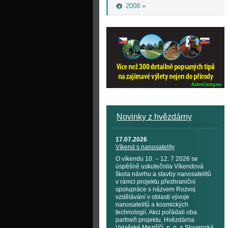
2008 »
Novinky z hvězdárny
17.07.2026
Víkend s nanosatelity
O víkendu 10. – 12. 7 2026 se
úspěšně uskutečnila Víkendová
škola návrhu a stavby nanosatelitů
v rámci projektu přeshraniční
spolupráce s názvem Rozvoj
vzdělávání v oblasti vývoje
nanosatelitů a kosmických
technologií. Akci pořádali oba
partneři projektu, Hvězdárna
Valašské Meziříčí, p. o. a Slovenská