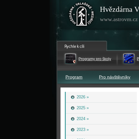
Hvězdárna V
www.astrovm.cz
Programy pro školy
P
Program
Pro návštěvníky
2026 »
2025 »
2024 »
2023 »