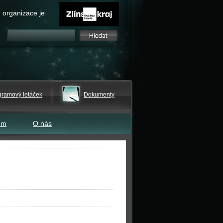
 organizace je
gramový letáček
Dokumenty
em
O nás