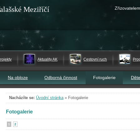
alašské Meziříčí
Zřizovatelem
rojekty
Aktuality AK
Cestovní ruch
Pro
Na obloze
Odborná činnost
Fotogalerie
Dět
Nacházíte se:
Úvodní stránka
»
Fotogalerie
Fotogalerie
1
2