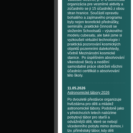
organizácia pre vesmírné aktivity a
zúčastnilo se ji 15 účastníků z obou
stran hranice. Součástí opravdu
bohatého a zajímavého programu
byly nejen teoretické přednášky,
semináře, praktické činnosti se
složením Schoolsatů – výukového
modelu cubesatu, ale také jsme si
vyzkoušeli virtuální technologie i
praktická pozorování kosmických
objektů pozemními dalekohledy,
včetně Mezinárodní kosmické
stanice. Po úspěšném absolvování
víkendové školy a nedělní
samostatné práce obdrželi všichni
účastníci certifikát o absolvování
této školy.
11.05.2026
Astronomické tábory 2026
Po dvouleté přestávce organizuje
hvězdárna pro děti a mládež
astronomické tábory. Podobně jako
v předchozích letech nabízíme
pobytový tábor pro starší a
odvážnější děti, které se nebojí
vícedenního pobytu mimo domov, i
tzv. příměstský tábor, kdy děti