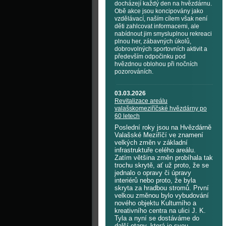
docházejí každý den na hvězdárnu.
Obě akce jsou koncipovány jako
vzdělávací, naším cílem však není
děti zahlcovat informacemi, ale
nabídnout jim smysluplnou rekreaci
plnou her, zábavných úkolů,
dobrovolných sportovních aktivit a
především odpočinku pod
hvězdnou oblohou při nočních
pozorováních.
03.03.2026
Revitalizace areálu
valašskomeziříčské hvězdárny po
60 letech
Poslední roky jsou na Hvězdárně
Valašské Meziříčí ve znamení
velkých změn v základní
infrastruktuře celého areálu.
Zatím většina změn probíhala tak
trochu skrytě, ať už proto, že se
jednalo o opravy či úpravy
interiérů nebo proto, že byla
skryta za hradbou stromů. První
velkou změnou bylo vybudování
nového objektu Kulturního a
kreativního centra na ulici J. K.
Tyla a nyní se dostáváme do
další etapy, která je svou