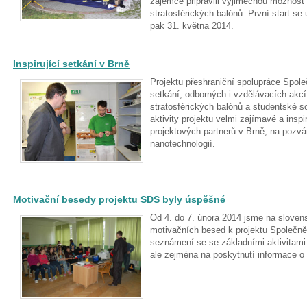
zájemce připravili výjimečnou možnost 
stratosférických balónů. První start se
pak 31. května 2014.
Inspirující setkání v Brně
Projektu přeshraniční spolupráce Společ
setkání, odborných i vzdělávacích akcí
stratosférických balónů a studentské 
aktivity projektu velmi zajímavé a insp
projektových partnerů v Brně, na pozv
nanotechnologií.
Motivační besedy projektu SDS byly úspěšné
Od 4. do 7. února 2014 jsme na sloven
motivačních besed k projektu Společně
seznámení se se základními aktivitami p
ale zejména na poskytnutí informace o