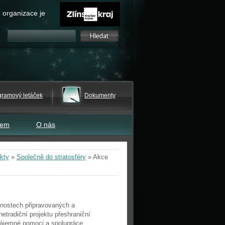
 organizace je
gramový letáček
Dokumenty
tem
O nás
kty
»
Společně do stratosféry
»
Akce
inostech připravovaných a
netradiční projektu přeshraniční
zájemné pomoci a spolupráce.