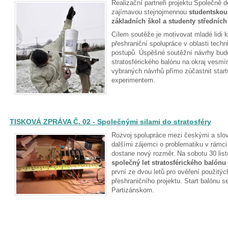
Realizační partneři projektu Společně d
zajímavou stejnojmennou
studentskou 
základních škol a studenty středních
Cílem soutěže je motivovat mladé lidi k
přeshraniční spolupráce v oblasti techn
postupů. Úspěšné soutěžní návrhy budo
stratosférického balónu na okraj vesmí
vybraných návrhů přímo zúčastnit start
experimentem.
TISKOVÁ ZPRÁVA Č. 02 - Společnými silami do stratosféry
Rozvoj spolupráce mezi českými a slo
dalšími zájemci o problematiku v rámci
dostane nový rozměr. Na sobotu 30 lis
společný let stratosférického balónu 
první ze dvou letů pro ověření použitýc
přeshraničního projektu. Start balónu 
Partizánskom.