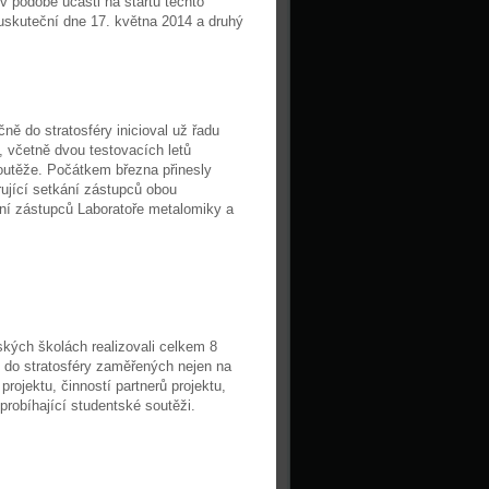
v podobě účasti na startu těchto
 uskuteční dne 17. května 2014 a druhý
ně do stratosféry inicioval už řadu
, včetně dvou testovacích letů
soutěže. Počátkem března přinesly
irující setkání zástupců obou
ání zástupců Laboratoře metalomiky a
ských školách realizovali celkem 8
 do stratosféry zaměřených nejen na
rojektu, činností partnerů projektu,
 probíhající studentské soutěži.