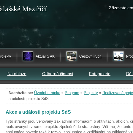
alašské Meziříčí
Zřizovatelem
rojekty
Aktuality AK
Cestovní ruch
Pro
Na obloze
Odborná činnost
Fotogalerie
Dě
Nacházíte se:
Úvodní stránka
»
Program
»
Projekty
»
Realizované proje
a události projektu SdS
Akce a události projektu SdS
Tyto stránky jsou věnovány základním informacím o aktivitách, akcích, č
realizovaných v rámci projektu Společně do stratosféry. Věříme, že tento 
spolupráce povede také k rozvoji spolupráce a vzdělávání na základně v