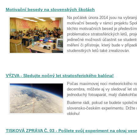
Motivační besedy na slovenských školách
Na počátek února 2014 jsou na vybran
motivační besedy v rámci projektu Spo
těchto motivačních besed je především 
problematice stratosférických letů, pro
jedinečné možnosti účastnit se studen
měření či přístroje, který bude v příp
studenstkých letů také zrealizován.
VÝZVA - Sledujte nočný let stratosferického balóna!
Počas maximovej noci meteorického roj
decembra, môžete aj vy sledovať let st
jednoduchý fotoaparát, malý ďalekohľad
Budeme rádi, pokud se budete společně
slovensko-českém experimentu. Držte
oblohu!
TISKOVÁ ZPRÁVA Č. 03 - Pošlete svůj experiment na okraj ves