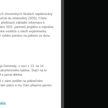
ých slovenských školách naplánovány
lečně do stratosféry (SDS). Cílem
představit základní informace k
jektu SDS, partnerů projektu a zejména
tské soutěže o návrh experimentu,
adě výběru porotou na jednom ze dvou
a Geminidy, v noci z 13. na 14.
ratosferického balóna. Stačí na to
 a jasná obloha.
 s námi podílet na jedinečném
 nám palce a my Vám přejeme jasnou
míru