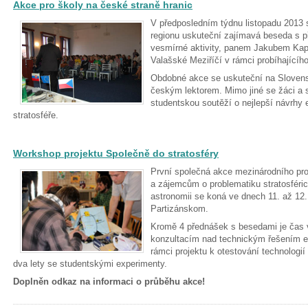
Akce pro školy na české straně hranic
V předposledním týdnu listopadu 2013 
regionu uskuteční zajímavá beseda s 
vesmírné aktivity, panem Jakubem Ka
Valašské Meziříčí v rámci probíhajícího
Obdobné akce se uskuteční na Slovensk
českým lektorem. Mimo jiné se žáci a 
studentskou soutěží o nejlepší návrhy e
stratosféře.
Workshop projektu Společně do stratosféry
První společná akce mezinárodního pr
a zájemcům o problematiku stratosféri
astronomii se koná ve dnech 11. až 12.
Partizánskom.
Kromě 4 přednášek s besedami je čas
konzultacím nad technickým řešením ex
rámci projektu k otestování technologií
dva lety se studentskými experimenty.
Doplněn odkaz na informaci o průběhu akce!