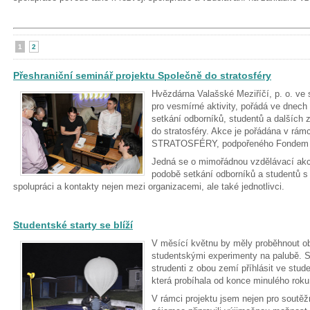
1
2
Přeshraniční seminář projektu Společně do stratosféry
Hvězdárna Valašské Meziříčí, p. o. ve 
pro vesmírné aktivity, pořádá ve dnech
setkání odborníků, studentů a dalších 
do stratosféry. Akce je pořádána v r
STRATOSFÉRY, podpořeného Fondem m
Jedná se o mimořádnou vzdělávací akci,
podobě setkání odborníků a studentů 
spolupráci a kontakty nejen mezi organizacemi, ale také jednotlivci.
Studentské starty se blíží
V měsící květnu by měly proběhnout oba
studentskými experimenty na palubě. Sv
strudenti z obou zemí příhlásit ve stud
která probíhala od konce minulého roku
V rámci projektu jsem nejen pro soutěžn