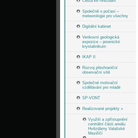
Cesta ke hvězdám
Společně o počasí –
meteorologie pro všechny
Digitální kabinet
Venkovní geologická
expozice – jesenické
krystalinikum
IKAP II
Rozvoj přeshraniční
observační sítě
Společné motivační
vzdělávání pro mladé
SP-VONT
Realizované projekty »
Využití a zpřístupnění
centrální části areálu
Hvězdárny Valašské
Meziříčí