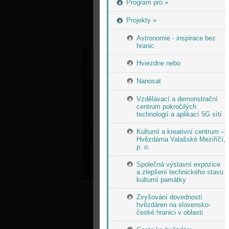
Program pro »
Projekty »
Astronomie - inspirace bez
hranic
Hviezdne nebo
Nanosat
Vzdělávací a demonstrační
centrum pokročilých
technologií a aplikací 5G sítí
Kulturní a kreativní centrum –
Hvězdárna Valašské Meziříčí,
p. o.
Společná výstavní expozice
a zlepšení technického stavu
kulturní památky
Zvyšování dovedností
hvězdáren na slovensko-
české hranici v oblasti