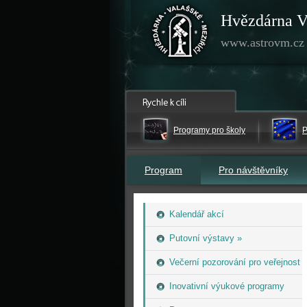
Hvězdárna V
www.astrovm.cz
Programy pro školy
P
Program
Pro návštěvníky
Kalendář akcí
Putovní výstavy »
Večerní pozorování pro veřejnost
Inovativní výukové programy