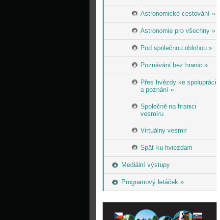
Astronomické cestování »
Astronomie pro všechny »
Pod společnou oblohou »
Poznávání bez hranic »
Přes hvězdy ke spolupráci
a poznání »
Společně na hranici
vesmíru
Virtuálny vesmír
Späť ku hviezdam
Mediální výstupy
Programový letáček »