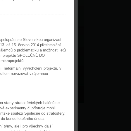
spolupráci se Slovenskou organizací
 13. až 15. června 2014 přeshraniční
zájemců o problematiku a možnosti letů
ámci projektu SPOLEČNĚ DO
ikroprojektů.
 neformální vyvrcholení projektu, v
s cílem navazovat vzájemnou
 starty stratosférických balónů se
é experimenty či přístroje mohli
entské soutěži Společně do stratosféry,
 do konce letošního února.
í týmy, ale i pro všechny další