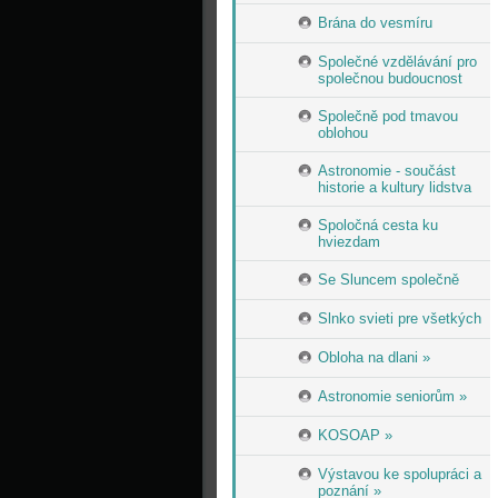
Brána do vesmíru
Společné vzdělávání pro
společnou budoucnost
Společně pod tmavou
oblohou
Astronomie - součást
historie a kultury lidstva
Spoločná cesta ku
hviezdam
Se Sluncem společně
Slnko svieti pre všetkých
Obloha na dlani »
Astronomie seniorům »
KOSOAP »
Výstavou ke spolupráci a
poznání »