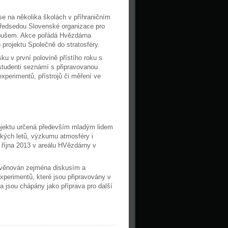
se na několika školách v příhraničním
předsedou Slovenské organizace pro
pušem. Akce pořádá Hvězdárna
 projektu Společně do stratosféry.
u v první polovině přístího roku s
studenti seznámí s připravovanou
xperimentů, přístrojů či měření ve
ojektu určená především mladým lidem
ckých letů, výzkumu atmosféry i
 října 2013 v areálu HVězdárny v
 věnován zejména diskusím a
perimentů, které jsou připravovány v
 a jsou chápány jako příprava pro další