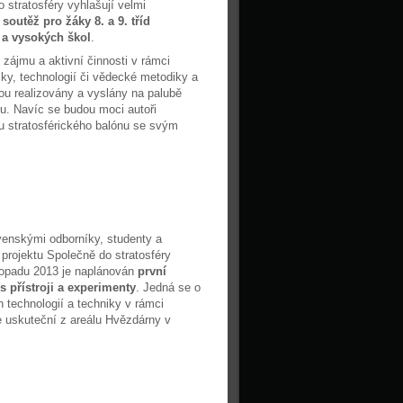
o stratosféry vyhlašují velmi
soutěž pro žáky 8. a 9. tříd
 a vysokých škol
.
 zájmu a aktivní činnosti v rámci
iky, technologií či vědecké metodiky a
u realizovány a vyslány na palubě
ru. Navíc se budou moci autoři
u stratosférického balónu se svým
venskými odborníky, studenty a
 projektu Společně do stratosféry
topadu 2013 je naplánován
první
s přístroji a experimenty
. Jedná se o
h technologií a techniky v rámci
se uskuteční z areálu Hvězdárny v