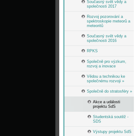
Současný svět vědy a
společnosti 2017
Rozvoj pozorování a
spektroskopie meteorů a
meteoritů
Současný svět vědy a
společnosti 2016
RPKS
Společně pro výzkum,
rozvoj a inovace
Vědou a technikou ke
společnému rozvoji »
Společně do stratosféry »
Akce a události
projektu SdS
Studentská soutěž -
SDS
Výstupy projektu SdS