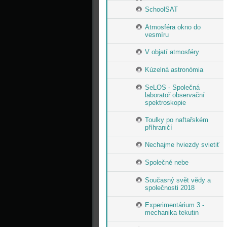
SchoolSAT
Atmosféra okno do
vesmíru
V objatí atmosféry
Kúzelná astronómia
SeLOS - Společná
laboratoř observační
spektroskopie
Toulky po naftařském
příhraničí
Nechajme hviezdy svietiť
Společné nebe
Současný svět vědy a
společnosti 2018
Experimentárium 3 -
mechanika tekutin