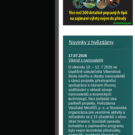
Novinky z hvězdárny
17.07.2026
Víkend s nanosatelity
O víkendu 10. – 12. 7 2026 se
úspěšně uskutečnila Víkendová
škola návrhu a stavby nanosatelitů
v rámci projektu přeshraniční
spolupráce s názvem Rozvoj
vzdělávání v oblasti vývoje
nanosatelitů a kosmických
technologií. Akci pořádali oba
partneři projektu, Hvězdárna
Valašské Meziříčí, p. o. a Slovenská
organizácia pre vesmírné aktivity a
zúčastnilo se ji 15 účastníků z obou
stran hranice. Součástí opravdu
bohatého a zajímavého programu
byly nejen teoretické přednášky,