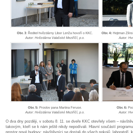
Obr. 3
: Ředitel hvězdárny Libor Lenža hovoří o KKC.
Obr. 4:
Hejtman Zlíns
Autor: Hvězdárna Valašské Meziříčí, p.o.
Autor: Hv
Obr. 5:
Proslov pana Martina Feruse.
Obr. 6:
Pod
Autor: Hvězdárna Valašské Meziříčí, p.o.
Autor: Hv
O dva dny později, v sobotu 8. 11. se dveře KKC otevřely všem – návštěv
takovým, kteří se k nám ještě nikdy nepodívali. Hlavní součástí programu 
prostor nové budovy: návštěvníci se dostali do všech pokojů, laboratoří,