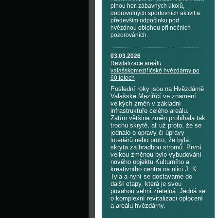
plnou her, zábavných úkolů,
dobrovolných sportovních aktivit a
především odpočinku pod
hvězdnou oblohou při nočních
pozorováních.
03.03.2026
Revitalizace areálu
valašskomeziříčské hvězdárny po
60 letech
Poslední roky jsou na Hvězdárně
Valašské Meziříčí ve znamení
velkých změn v základní
infrastruktuře celého areálu.
Zatím většina změn probíhala tak
trochu skrytě, ať už proto, že se
jednalo o opravy či úpravy
interiérů nebo proto, že byla
skryta za hradbou stromů. První
velkou změnou bylo vybudování
nového objektu Kulturního a
kreativního centra na ulici J. K.
Tyla a nyní se dostáváme do
další etapy, která je svou
povahou velmi zřetelná. Jedná se
o komplexní revitalizaci oplocení
a areálu hvězdárny.