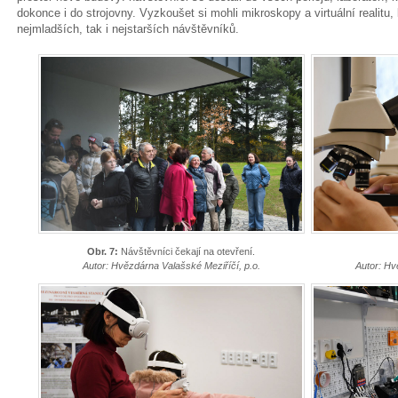
dokonce i do strojovny. Vyzkoušet si mohli mikroskopy a virtuální realitu, k
nejmladších, tak i nejstarších návštěvníků.
Obr. 7:
Návštěvníci čekají na otevření.
Autor: Hvězdárna Valašské Meziříčí, p.o.
Autor: Hv