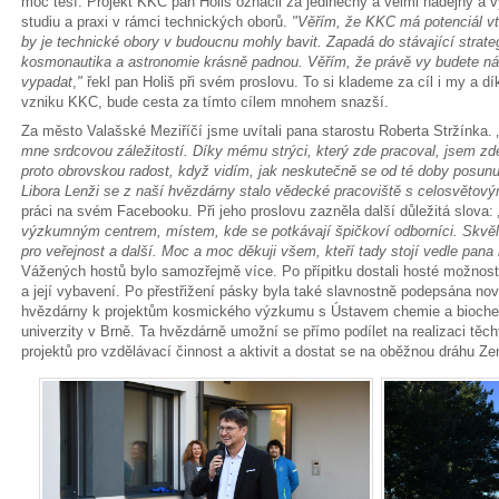
moc těší. Projekt KKC pan Holiš označil za jedinečný a velmi nadějný a vy
studiu a praxi v rámci technických oborů.
"Věřím, že KKC má potenciál vt
by je technické obory v budoucnu mohly bavit. Zapadá do stávající strateg
kosmonautika a astronomie krásně padnou. Věřím, že právě vy budete ná
vypadat
,
"
řekl pan Holiš při svém proslovu. To si klademe za cíl i my a d
vzniku KKC, bude cesta za tímto cílem mnohem snazší.
Za město Valašské Meziříčí jsme uvítali pana starostu Roberta Stržínka.
mne srdcovou záležitostí. Díky mému strýci, který zde pracoval, jsem zd
proto obrovskou radost, když vidím, jak neskutečně se od té doby posun
Libora Lenži se z naší hvězdárny stalo vědecké pracoviště s celosvětov
práci na svém Facebooku. Při jeho proslovu zazněla další důležitá slova:
výzkumným centrem, místem, kde se potkávají špičkoví odborníci. Skvělé 
pro veřejnost a další. Moc a moc děkuji všem, kteří tady stojí vedle pana 
Vážených hostů bylo samozřejmě více. Po přípitku dostali hosté možnost 
a její vybavení. Po přestřižení pásky byla také slavnostně podepsána nov
hvězdárny k projektům kosmického výzkumu s Ústavem chemie a bioche
univerzity v Brně. Ta hvězdárně umožní se přímo podílet na realizaci těch
projektů pro vzdělávací činnost a aktivit a dostat se na oběžnou dráhu Z