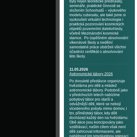
byly nejen teoretické přednášky,
semináře, praktické činnosti se
složením Schoolsatů – výukového
modelu cubesatu, ale také jsme si
vyzkoušeli virtuální technologie i
praktická pozorování kosmických
objektů pozemními dalekohledy,
včetně Mezinárodní kosmické
stanice. Po úspěšném absolvování
víkendové školy a nedělní
samostatné práce obdrželi všichni
účastníci certifikát o absolvování
této školy.
11.05.2026
Astronomické tábory 2026
Po dvouleté přestávce organizuje
hvězdárna pro děti a mládež
astronomické tábory. Podobně jako
v předchozích letech nabízíme
pobytový tábor pro starší a
odvážnější děti, které se nebojí
vícedenního pobytu mimo domov, i
tzv. příměstský tábor, kdy děti
docházejí každý den na hvězdárnu.
Obě akce jsou koncipovány jako
vzdělávací, naším cílem však není
děti zahlcovat informacemi, ale
nabídnout jim smysluplnou rekreaci