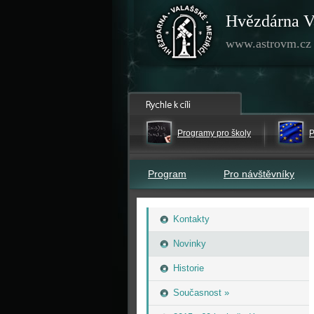
Hvězdárna V
www.astrovm.cz
Programy pro školy
P
Program
Pro návštěvníky
Kontakty
Novinky
Historie
Současnost »