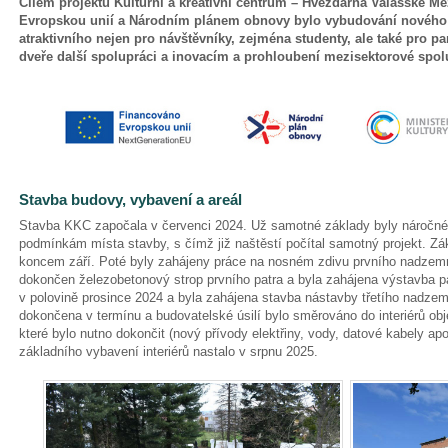
Cílem projektu Kulturní a kreativní centrum – Hvězdárna Valašské Me
Evropskou unií a Národním plánem obnovy bylo vybudování nového r
atraktivního nejen pro návštěvníky, zejména studenty, ale také pro part
dveře další spolupráci a inovacím a prohloubení mezisektorové spol
Stavba budovy, vybavení a areál
Stavba KKC započala v červenci 2024. Už samotné základy byly náročné
podmínkám místa stavby, s čímž již naštěstí počítal samotný projekt. Z
koncem září. Poté byly zahájeny práce na nosném zdivu prvního nadzemní
dokončen železobetonový strop prvního patra a byla zahájena výstavba p
v polovině prosince 2024 a byla zahájena stavba nástavby třetího nadzem
dokončena v termínu a budovatelské úsilí bylo směrováno do interiérů objek
které bylo nutno dokončit (nový přívody elektřiny, vody, datové kabely ap
základního vybavení interiérů nastalo v srpnu 2025.