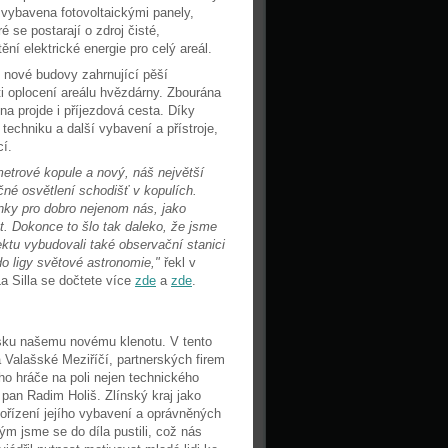
 vybavena fotovoltaickými panely,
 se postarají o zdroj čisté,
ní elektrické energie pro celý areál.
í nové budovy zahrnující pěší
i oplocení areálu hvězdárny. Zbourána
 projde i příjezdová cesta. Díky
echniku a další vybavení a přístroje,
cí.
metrové kopule a nový, náš největší
čné osvětlení schodišť v kopulích.
nky pro dobro nejenom nás, jako
. Dokonce to šlo tak daleko, že jsme
ektu vybudovali také observační stanici
 do ligy světové astronomie,"
řekl v
a Silla se dočtete více
zde
a
zde
.
pásku našemu novému klenotu. V tento
a Valašské Meziříčí, partnerských firem
o hráče na poli nejen technického
 pan Radim Holiš. Zlínský kraj jako
ořízení jejího vybavení a oprávněných
ým jsme se do díla pustili, což nás