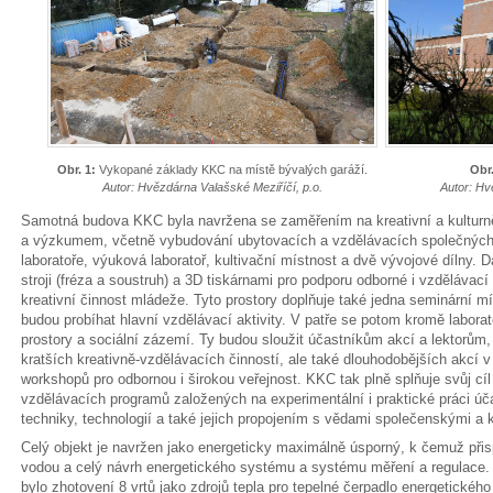
Obr. 1:
Vykopané základy KKC na místě bývalých garáží.
Obr.
Autor: Hvězdárna Valašské Meziříčí, p.o.
Autor: Hv
Samotná budova KKC byla navržena se zaměřením na kreativní a kulturně
a výzkumem, včetně vybudování ubytovacích a vzdělávacích společných 
laboratoře, výuková laboratoř, kultivační místnost a dvě vývojové díln
stroji (fréza a soustruh) a 3D tiskárnami pro podporu odborné i vzdělávac
kreativní činnost mládeže. Tyto prostory doplňuje také jedna seminární mí
budou probíhat hlavní vzdělávací aktivity. V patře se potom kromě labora
prostory a sociální zázemí. Ty budou sloužit účastníkům akcí a lektorům
kratších kreativně-vzdělávacích činností, ale také dlouhodobějších akcí
workshopů pro odbornou i širokou veřejnost. KKC tak plně splňuje svůj cíl 
vzdělávacích programů založených na experimentální i praktické práci úča
techniky, technologií a také jejich propojením s vědami společenskými a k
Celý objekt je navržen jako energeticky maximálně úsporný, k čemuž př
vodou a celý návrh energetického systému a systému měření a regulace. 
bylo zhotovení 8 vrtů jako zdrojů tepla pro tepelné čerpadlo energetickéh