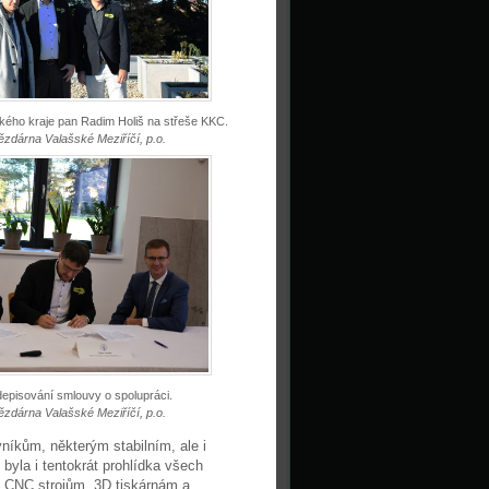
kého kraje pan Radim Holiš na střeše KKC.
ězdárna Valašské Meziříčí, p.o.
episování smlouvy o spolupráci.
ězdárna Valašské Meziříčí, p.o.
níkům, některým stabilním, ale i
byla i tentokrát prohlídka všech
 k CNC strojům, 3D tiskárnám a