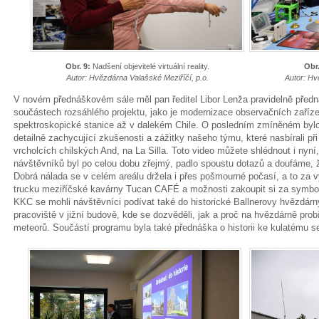
Obr. 9:
Nadšení objevitelé virtuální reality.
Obr.
Autor: Hvězdárna Valašské Meziříčí, p.o.
Autor: Hv
V novém přednáškovém sále měl pan ředitel Libor Lenža pravidelně předn
součástech rozsáhlého projektu, jako je modernizace observačních zaříz
spektroskopické stanice až v dalekém Chile. O posledním zmíněném bylo
detailně zachycující zkušenosti a zážitky našeho týmu, které nasbírali p
vrcholcích chilských And, na La Silla. Toto video můžete shlédnout i nyní
návštěvníků byl po celou dobu zřejmý, padlo spoustu dotazů a doufáme, 
Dobrá nálada se v celém areálu držela i přes pošmourné počasí, a to za 
trucku meziříčské kavárny Tucan CAFÉ a možnosti zakoupit si za symbol
KKC se mohli návštěvníci podívat také do historické Ballnerovy hvězdár
pracoviště v jižní budově, kde se dozvěděli, jak a proč na hvězdárně pro
meteorů. Součástí programu byla také přednáška o historii ke kulatému