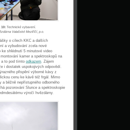
 10:
Technické vybavení.
ězdárna Valašské Meziříčí, p.o.
ášky o cílech KKC a dalších
ení a vybudování zcela nové
 ke shlédnutí 5 minutové video
ři montování kamer a spektroskopů na
, a to pod tímto
odkazem
. Zájem
že i dostatek uspokojivých odpovědí.
výrazného přispění výborné kávy z
ickou cenu ke kávě též frgál. Mimo
ny a běžně nepřístupného odborného
bíhá pozorování Slunce a spektroskopie
 sedmdesátému výročí hvězdárny.