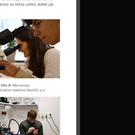
terá se těšila veliké oblibě jak
Obr. 8:
Mikroskopy.
ězdárna Valašské Meziříčí, p.o.