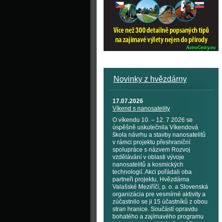
Novinky z hvězdárny
17.07.2026
Víkend s nanosatelity
O víkendu 10. – 12. 7 2026 se
úspěšně uskutečnila Víkendová
škola návrhu a stavby nanosatelitů
v rámci projektu přeshraniční
spolupráce s názvem Rozvoj
vzdělávání v oblasti vývoje
nanosatelitů a kosmických
technologií. Akci pořádali oba
partneři projektu, Hvězdárna
Valašské Meziříčí, p. o. a Slovenská
organizácia pre vesmírné aktivity a
zúčastnilo se ji 15 účastníků z obou
stran hranice. Součástí opravdu
bohatého a zajímavého programu