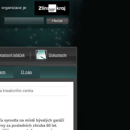
 organizace je
gramový letáček
Dokumenty
tem
O nás
a kreativního centra
a vyrostla na místě bývalých garáží
rny za posledních zhruba 60 let.