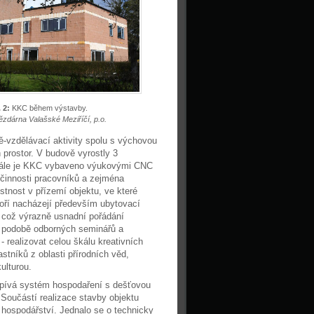
 2:
KKC během výstavby.
ězdárna Valašské Meziříčí, p.o.
-vzdělávací aktivity spolu s výchovou
prostor. V budově vyrostly 3
y. Dále je KKC vybaveno výukovými CNC
í činnosti pracovníků a zejména
stnost v přízemí objektu, ve které
toří nacházejí především ubytovací
, což výrazně usnadní pořádání
 v podobě odborných seminářů a
- realizovat celou škálu kreativních
stníků z oblasti přírodních věd,
ulturou.
ispívá systém hospodaření s dešťovou
Součástí realizace stavby objektu
o hospodářství. Jednalo se o technicky