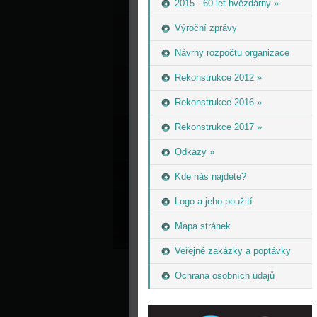
2015 - 60 let hvězdárny »
Výroční zprávy
Návrhy rozpočtu organizace
Rekonstrukce 2012 »
Rekonstrukce 2016 »
Rekonstrukce 2017 »
Odkazy »
Kde nás najdete?
Logo a jeho použití
Mapa stránek
Veřejné zakázky a poptávky
Ochrana osobních údajů