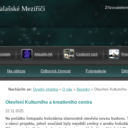
alašské Meziříčí
Zřizovatelem
rojekty
Aktuality AK
Cestovní ruch
Pro
Na obloze
Odborná činnost
Fotogalerie
Dě
Nacházíte se:
Úvodní stránka
»
O nás
»
Novinky
»
Otevření Kulturního 
Otevření Kulturního a kreativního centra
22.11.2025
Na počátku listopadu hvězdárna slavnostně otevřela novou budovu. T
v rámci projektu, jehož součástí byly největší změny v areálu hvězdá