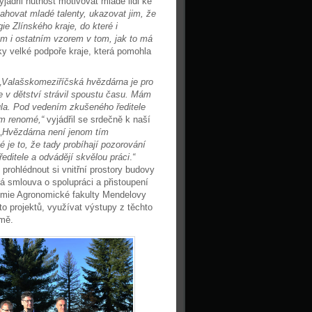
jádřil nutnost motivovat mladé lidi ke
ahovat mladé talenty, ukazovat jim, že
ie Zlínského kraje, do které i
m i ostatním vzorem v tom, jak to má
íky velké podpoře kraje, která pomohla
„Valašskomeziříčská hvězdárna je pro
e v dětství strávil spoustu času. Mám
ula. Pod vedením zkušeného ředitele
ým renomé,“
vyjádřil se srdečně k naší
„H
vězdárna není jenom tím
je to, že tady probíhají pozorování
ředitele a odvádějí skvělou práci
.
“
prohlédnout si vnitřní prostory budovy
á smlouva o spolupráci a přistoupení
mie Agronomické fakulty Mendelovy
to projektů, využívat výstupy z těchto
emě.