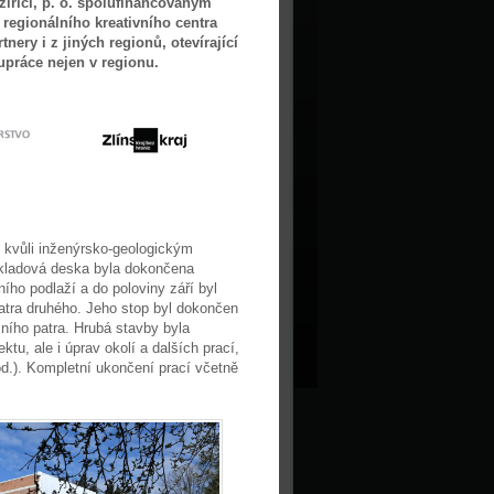
ziříčí, p. o. spolufinancovaným
egionálního kreativního centra
nery i z jiných regionů, otevírající
upráce nejen v regionu.
 kvůli inženýrsko-geologickým
ákladová deska byla dokončena
ho podlaží a do poloviny září byl
atra druhého. Jeho stop byl dokončen
ního patra. Hrubá stavby byla
tu, ale i úprav okolí a dalších prací,
od.). Kompletní ukončení prací včetně