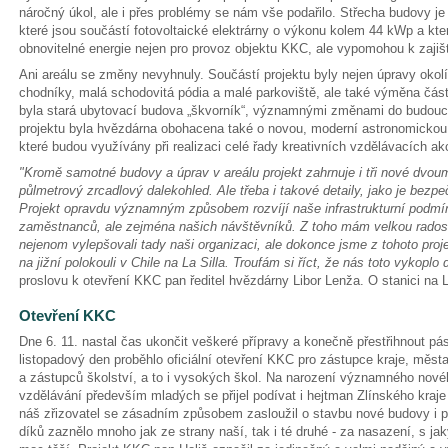
náročný úkol, ale i přes problémy se nám vše podařilo. Střecha budovy je
které jsou součástí fotovoltaické elektrárny o výkonu kolem 44 kWp a které
obnovitelné energie nejen pro provoz objektu KKC, ale vypomohou k zajiště
Ani areálu se změny nevyhnuly. Součástí projektu byly nejen úpravy okol
chodníky, malá schodovitá pódia a malé parkoviště, ale také výměna část
byla stará ubytovací budova „škvorník“, významnými změnami do budoucna
projektu byla hvězdárna obohacena také o novou, moderní astronomickou t
které budou využívány při realizaci celé řady kreativních vzdělávacích ak
"Kromě samotné budovy a úprav v areálu projekt zahrnuje i tři nové dvou
půlmetrový zrcadlový dalekohled. Ale třeba i takové detaily, jako je bezpe
Projekt opravdu významným způsobem rozvíjí naše infrastrukturní podmí
zaměstnanců, ale zejména našich návštěvníků. Z toho mám velkou radost
nejenom vylepšovali tady naši organizaci, ale dokonce jsme z tohoto proj
na jižní polokouli v Chile na La Silla. Troufám si říct, že nás toto vykoplo
proslovu k otevření KKC pan ředitel hvězdárny Libor Lenža. O stanici na L
Otevření KKC
Dne 6. 11. nastal čas ukončit veškeré přípravy a konečně přestřihnout 
listopadový den proběhlo oficiální otevření KKC pro zástupce kraje, měst
a zástupců školství, a to i vysokých škol. Na narození významného novéh
vzdělávání především mladých se přijel podívat i hejtman Zlínského kraje
náš zřizovatel se zásadním způsobem zasloužil o stavbu nové budovy i p
díků zaznělo mnoho jak ze strany naší, tak i té druhé - za nasazení, s jak