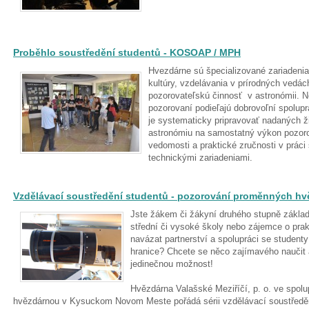
Proběhlo soustředění studentů - KOSOAP / MPH
Hvezdárne sú špecializované zariadenia
kultúry, vzdelávania v prírodných vedá
pozorovateľskú činnosť v astronómii. 
pozorovaní podieľajú dobrovoľní spolup
je systematicky pripravovať nadaných 
astronómiu na samostatný výkon pozoro
vedomosti a praktické zručnosti v práci
technickými zariadeniami.
Vzdělávací soustředění studentů - pozorování proměnných hv
Jste žákem či žákyní druhého stupně základ
střední či vysoké školy nebo zájemce o prak
navázat partnerství a spolupráci se student
hranice? Chcete se něco zajímavého naučit
jedinečnou možnost!
Hvězdárna Valašské Meziříčí, p. o. ve spol
hvězdárnou v Kysuckom Novom Meste pořádá sérii vzdělávací soustřed