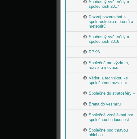
Současný svět vědy a
společnosti 2017
Rozvoj pozorování a
spektroskopie meteorů a
meteoritů
Současný svět vědy a
společnosti 2016
RPKS
Společně pro výzkum,
rozvoj a inovace
Vědou a technikou ke
společnému rozvoji »
Společně do stratosféry »
Brána do vesmíru
Společné vzdělávání pro
společnou budoucnost
Společně pod tmavou
oblohou