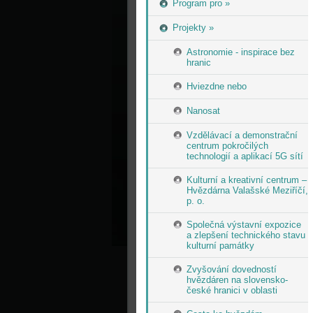
Program pro »
Projekty »
Astronomie - inspirace bez
hranic
Hviezdne nebo
Nanosat
Vzdělávací a demonstrační
centrum pokročilých
technologií a aplikací 5G sítí
Kulturní a kreativní centrum –
Hvězdárna Valašské Meziříčí,
p. o.
Společná výstavní expozice
a zlepšení technického stavu
kulturní památky
Zvyšování dovedností
hvězdáren na slovensko-
české hranici v oblasti