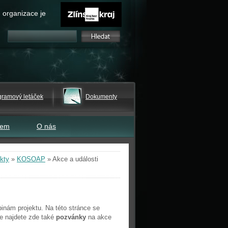
 organizace je
gramový letáček
Dokumenty
tem
O nás
kty
»
KOSOAP
»
Akce a události
pinám projektu. Na této stránce se
le najdete zde také
pozvánky
na akce