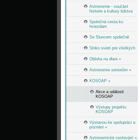
Astronomie - součást
historie a kultury lidstva
Spoločná cesta ku
hviezdam
Se Sluncem společně
Slnko svieti pre všetkých
Obloha na dlani »
Astronomie seniorům »
KOSOAP »
Akce a události
KOSOAP
Výstupy projektu
KOSOAP
Výstavou ke spolupráci a
poznání »
Astronomické cestování »