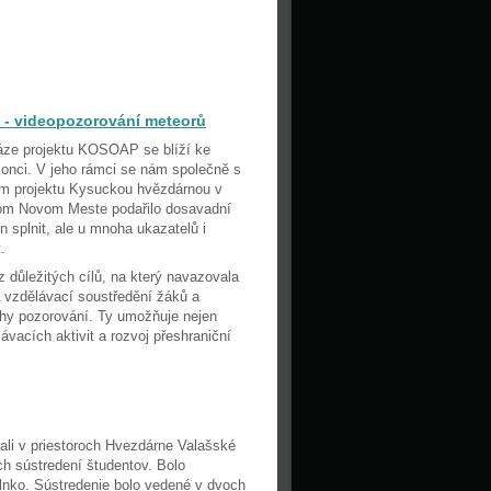
 - videopozorování meteorů
fáze projektu KOSOAP se blíží ke
onci. V jeho rámci se nám společně s
em projektu Kysuckou hvězdárnou v
m Novom Meste podařilo dosavadní
en splnit, ale u mnoha ukazatelů i
.
 důležitých cílů, na který navazovala
 vzdělávací soustředění žáků a
hy pozorování. Ty umožňuje nejen
ávacích aktivit a rozvoj přeshraniční
vali v priestoroch Hvezdárne Valašské
ch sústredení študentov. Bolo
lnko. Sústredenie bolo vedené v dvoch