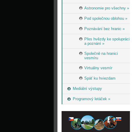
Astronomie pro všechny »
Pod společnou oblohou »
Poznávání bez hranic »
Přes hvězdy ke spolupráci
a poznání »
Společně na hranici
vesmíru
Virtuálny vesmír
Späť ku hviezdam
Mediální výstupy
Programový letáček »