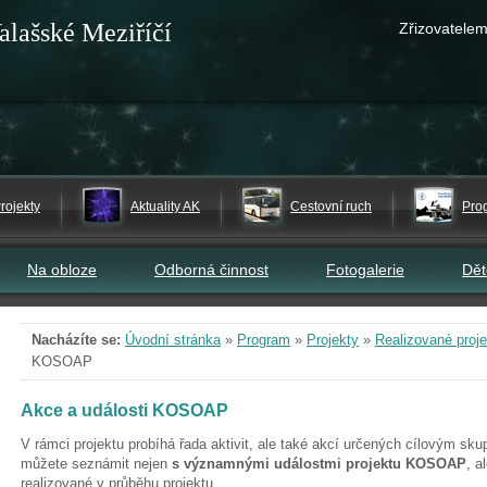
alašské Meziříčí
Zřizovatelem
rojekty
Aktuality AK
Cestovní ruch
Pro
Na obloze
Odborná činnost
Fotogalerie
Dě
Nacházíte se:
Úvodní stránka
»
Program
»
Projekty
»
Realizované proje
KOSOAP
Akce a události KOSOAP
V rámci projektu probíhá řada aktivit, ale také akcí určených cílovým sku
můžete seznámit nejen
s významnými událostmi projektu KOSOAP
, a
realizované v průběhu projektu.