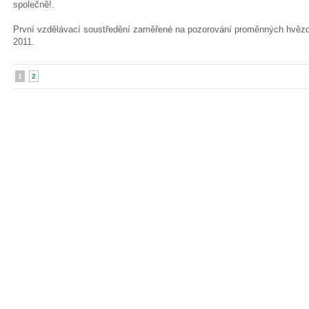
společně!.
První vzdělávací soustředění zaměřené na pozorování proměnných hvězd 
2011.
1
2