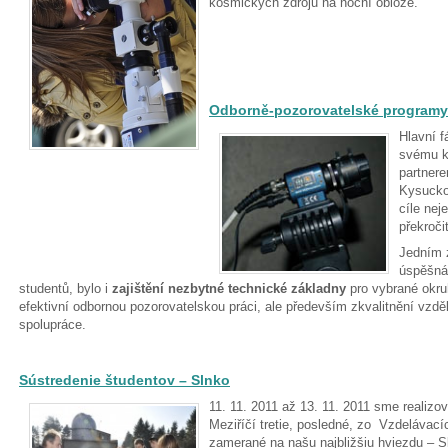
kosmických zdrojů na noční obloze.
Odborně-pozorovatelské programy
Hlavní 
svému k
partner
Kysucko
cíle nej
překročit
Jedním z
úspěšná
studentů, bylo i
zajištění nezbytné technické základny
pro vybrané okru
efektivní odbornou pozorovatelskou práci, ale především zkvalitnění vzděl
spolupráce.
Sústredenie študentov – Slnko
11. 11. 2011 až 13. 11. 2011 sme realizo
Meziříčí tretie, posledné, zo Vzdelávací
zamerané na našu najbližšiu hviezdu – S