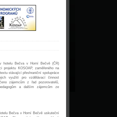
v hotelu Bečva v Horní Bečvě (ČR)
mci projektu KOSOAP, zaměřeného na
extu stávající přeshraniční spolupráce
jich využití pro vzdělávací činnost
rčeno zájemcům z řad pozorovatelů,
 pedagogům a dalším zájemcům ze
otelu Bečva v Horní Bečvě uskuteční