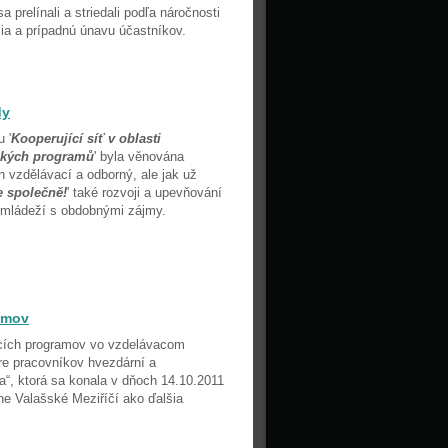
sa prelínali a striedali podľa náročnosti
ia a prípadnú únavu účastníkov.
dy
 '
Kooperující síť v oblasti
ských programů
' byla věnována
 vzdělávací a odborný, ale jak už
 společně!
' také rozvoji a upevňování
 mládeží s obdobnými zájmy.
amov
cích programov vo vzdelávacom
pre pracovníkov hvezdární a
“, ktorá sa konala v dňoch 14.10.2011
ne Valašské Meziříčí ako ďalšia