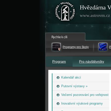
Hvězdárna V
www.astrovm.cz
Programy pro školy
P
Program
Pro návštěvníky
Kalendář akcí
Putovní výstavy »
Večerní pozorování pro veřejnost
Inovativní výukové programy