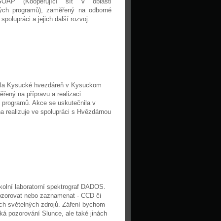
SOAP (Kooperující síť v oblasti
kých programů), zaměřený na odborné
polupráci a jejich další rozvoj.
dala Kysucké hvezdáreň v Kysuckom
ený na přípravu a realizaci
 programů. Akce se uskutečnila v
 realizuje ve spolupráci s Hvězdárnou
olní laboratorní spektrograf DADOS.
ozorovat nebo zaznamenat - CCD či
ých světelných zdrojů. Záření bychom
cká pozorování Slunce, ale také jinách