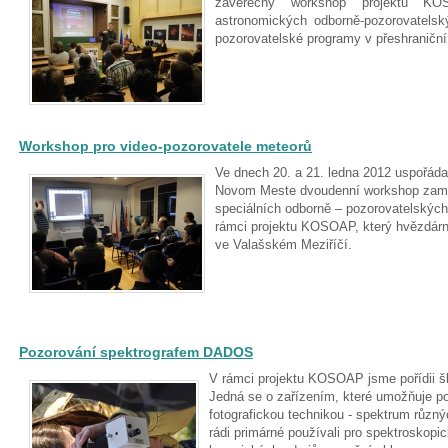
závěrečný workshop projektu KO
astronomických odborně-pozorovatels
pozorovatelské programy v přeshraniční s
Workshop pro video-pozorovatele meteorů
Ve dnech 20. a 21. ledna 2012 uspořá
Novom Meste dvoudenní workshop zaměř
speciálních odborně – pozorovatelských
rámci projektu KOSOAP, který hvězdárna
ve Valašském Meziříčí.
Pozorování spektrografem DADOS
V rámci projektu KOSOAP jsme pořídii šk
Jedná se o zařízením, které umožňuje p
fotografickou technikou - spektrum různ
rádi primárné používali pro spektroskopi