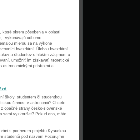
, ktoré okrem pôsobenia v oblasti
ch, vykonávajú odborno -
Nemalou mierou sa na výkone
racovníci hvezdární. Úlohou hvezdární
žiakov a študentov s hlbším záujmom o
vaní, umožniť im získavať teoretické
 s astronomickými prístrojmi a
ězd
ní školy, studentem či studentkou
tickou činnost v astronomii? Chcete
y z opačné strany česko-slovenské
 a sami vyzkoušet? Pokud ano, máte
upráci s partnerem projektu Kysuckou
ění studentů pod názvem Pozorujme