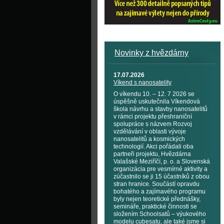
Novinky z hvězdárny
17.07.2026
Víkend s nanosatelity
O víkendu 10. – 12. 7 2026 se
úspěšně uskutečnila Víkendová
škola návrhu a stavby nanosatelitů
v rámci projektu přeshraniční
spolupráce s názvem Rozvoj
vzdělávání v oblasti vývoje
nanosatelitů a kosmických
technologií. Akci pořádali oba
partneři projektu, Hvězdárna
Valašské Meziříčí, p. o. a Slovenská
organizácia pre vesmírné aktivity a
zúčastnilo se ji 15 účastníků z obou
stran hranice. Součástí opravdu
bohatého a zajímavého programu
byly nejen teoretické přednášky,
semináře, praktické činnosti se
složením Schoolsatů – výukového
modelu cubesatu, ale také jsme si