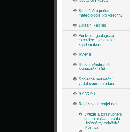
Cesta ke hvězdám
Společně o počasí –
meteorologie pro všechny
Digitální kabinet
Venkovní geologická
expozice – jesenické
krystalinikum
IKAP II
Rozvoj přeshraniční
observační sítě
Společné motivační
vzdělávání pro mladé
SP-VONT
Realizované projekty »
Využití a zpřístupnění
centrální části areálu
Hvězdárny Valašské
Meziříčí