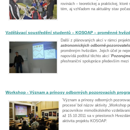
rovinách – teoretickej a praktickej, ktoré 
tém, aj vzhľadom na aktuálny stav počas
Vzdělávací soustředění studentů – KOSOAP – proměnné hvěz
Další z plánovaných akcí v rámci projektu
astronomických odborně-pozorovatel
proměnným hvězdám. Jejich účel je nejen
napovídá podtitul těchto akcí '
Pozorujme
přeshraniční spolupráce především mezi
Workshop - Význam a prínosy odborných pozorovacích progr
'Význam a prínosy odborných pozorova
procese' bol názov aktivity „Workshop 
pracovníkov mimoškolského vzdelávania
až 15.10.2011 sa v priestoroch Hvezdár
aktivita projektu KOSOAP.