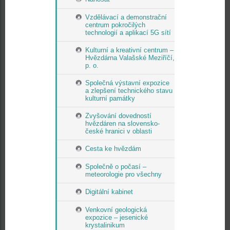
Vzdělávací a demonstrační
centrum pokročilých
technologií a aplikací 5G sítí
Kulturní a kreativní centrum –
Hvězdárna Valašské Meziříčí,
p. o.
Společná výstavní expozice
a zlepšení technického stavu
kulturní památky
Zvyšování dovedností
hvězdáren na slovensko-
české hranici v oblasti
Cesta ke hvězdám
Společně o počasí –
meteorologie pro všechny
Digitální kabinet
Venkovní geologická
expozice – jesenické
krystalinikum