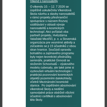
Víkend s nanosatelity
O víkendu 10. – 12. 7 2026 se
úspěšně uskutečnila Víkendová
škola návrhu a stavby nanosatelitů
v rámci projektu přeshraniční
spolupráce s názvem Rozvoj
vzdělávání v oblasti vývoje
nanosatelitů a kosmických
technologií. Akci pořádali oba
partneři projektu, Hvězdárna
Valašské Meziříčí, p. o. a Slovenská
organizácia pre vesmírné aktivity a
zúčastnilo se ji 15 účastníků z obou
stran hranice. Součástí opravdu
bohatého a zajímavého programu
byly nejen teoretické přednášky,
semináře, praktické činnosti se
složením Schoolsatů – výukového
modelu cubesatu, ale také jsme si
vyzkoušeli virtuální technologie i
praktická pozorování kosmických
objektů pozemními dalekohledy,
včetně Mezinárodní kosmické
stanice. Po úspěšném absolvování
víkendové školy a nedělní
samostatné práce obdrželi všichni
účastníci certifikát o absolvování
této školy.