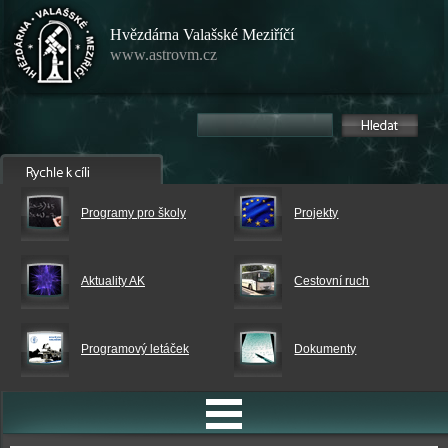
Hvězdárna Valašské Meziříčí
www.astrovm.cz
Programy pro školy
Projekty
Aktuality AK
Cestovní ruch
Programový letáček
Dokumenty