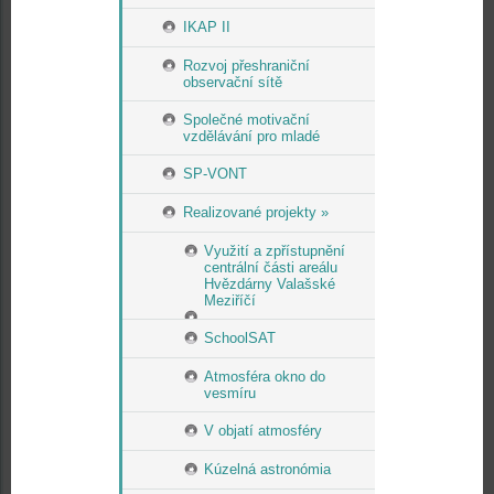
IKAP II
Rozvoj přeshraniční
observační sítě
Společné motivační
vzdělávání pro mladé
SP-VONT
Realizované projekty »
Využití a zpřístupnění
centrální části areálu
Hvězdárny Valašské
Meziříčí
SchoolSAT
Atmosféra okno do
vesmíru
V objatí atmosféry
Kúzelná astronómia