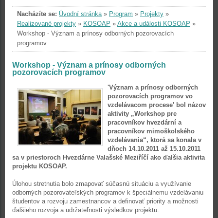
Nacházíte se:
Úvodní stránka
»
Program
»
Projekty
»
Realizované projekty
»
KOSOAP
»
Akce a události KOSOAP
»
Workshop - Význam a prínosy odborných pozorovacích
programov
Workshop - Význam a prínosy odborných
pozorovacích programov
'Význam a prínosy odborných
pozorovacích programov vo
vzdelávacom procese' bol názov
aktivity „Workshop pre
pracovníkov hvezdární a
pracovníkov mimoškolského
vzdelávania“, ktorá sa konala v
dňoch 14.10.2011 až 15.10.2011
sa v priestoroch Hvezdárne Valašské Meziříčí ako ďalšia aktivita
projektu KOSOAP.
Úlohou stretnutia bolo zmapovať súčasnú situáciu a využívanie
odborných pozorovateľských programov k špeciálnemu vzdelávaniu
študentov a rozvoju zamestnancov a definovať priority a možnosti
ďalšieho rozvoja a udržateľnosti výsledkov projektu.