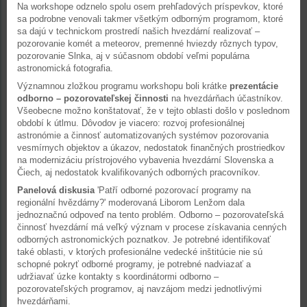
Na workshope odznelo spolu osem prehľadových príspevkov, ktoré
sa podrobne venovali takmer všetkým odborným programom, ktoré
sa dajú v technickom prostredí našich hvezdární realizovať –
pozorovanie komét a meteorov, premenné hviezdy rôznych typov,
pozorovanie Slnka, aj v súčasnom období veľmi populárna
astronomická fotografia.
Významnou zložkou programu workshopu boli krátke
prezentácie
odborno – pozorovateľskej činnosti
na hvezdárňach účastníkov.
Všeobecne možno konštatovať, že v tejto oblasti došlo v poslednom
období k útlmu. Dôvodov je viacero: rozvoj profesionálnej
astronómie a činnosť automatizovaných systémov pozorovania
vesmírnych objektov a úkazov, nedostatok finančných prostriedkov
na modernizáciu prístrojového vybavenia hvezdární Slovenska a
Čiech, aj nedostatok kvalifikovaných odborných pracovníkov.
Panelová diskusia
'Patří odborné pozorovací programy na
regionální hvězdárny?' moderovaná Liborom Lenžom dala
jednoznačnú odpoveď na tento problém. Odborno – pozorovateľská
činnosť hvezdární má veľký význam v procese získavania cenných
odborných astronomických poznatkov. Je potrebné identifikovať
také oblasti, v ktorých profesionálne vedecké inštitúcie nie sú
schopné pokryť odborné programy, je potrebné nadviazať a
udržiavať úzke kontakty s koordinátormi odborno –
pozorovateľských programov, aj navzájom medzi jednotlivými
hvezdárňami.