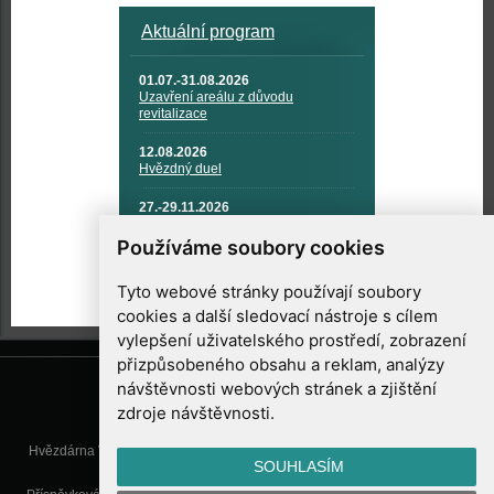
Aktuální program
01.07.-31.08.2026
Uzavření areálu z důvodu
revitalizace
12.08.2026
Hvězdný duel
27.-29.11.2026
KOSMONAUTIKA, RAKETOVÁ
TECHNIKA A KOSMICKÉ
Používáme soubory cookies
TECHNOLOGIE
Tyto webové stránky používají soubory
cookies a další sledovací nástroje s cílem
vylepšení uživatelského prostředí, zobrazení
přizpůsobeného obsahu a reklam, analýzy
návštěvnosti webových stránek a zjištění
zdroje návštěvnosti.
Hvězdárna Valašské Meziříčí, příspěvková organizace, Vsetínská 78, 757
SOUHLASÍM
01 Valašské Meziříčí