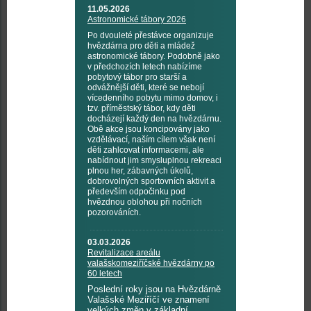
11.05.2026
Astronomické tábory 2026
Po dvouleté přestávce organizuje
hvězdárna pro děti a mládež
astronomické tábory. Podobně jako
v předchozích letech nabízíme
pobytový tábor pro starší a
odvážnější děti, které se nebojí
vícedenního pobytu mimo domov, i
tzv. příměstský tábor, kdy děti
docházejí každý den na hvězdárnu.
Obě akce jsou koncipovány jako
vzdělávací, naším cílem však není
děti zahlcovat informacemi, ale
nabídnout jim smysluplnou rekreaci
plnou her, zábavných úkolů,
dobrovolných sportovních aktivit a
především odpočinku pod
hvězdnou oblohou při nočních
pozorováních.
03.03.2026
Revitalizace areálu
valašskomeziříčské hvězdárny po
60 letech
Poslední roky jsou na Hvězdárně
Valašské Meziříčí ve znamení
velkých změn v základní