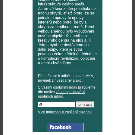
infrastruktuře celého areálu.
Zatím většina změn probíhala tak
trochu skrytě, ať už proto, že se
jednalo o opravy či úpravy
interiérů nebo proto, že byla
skryta za hradbou stromů. První
velkou změnou bylo vybudování
nového objektu Kulturního a
kreativního centra na ulici J. K.
Tyla a nyní se dostáváme do
další etapy, která je svou
povahou velmi zřetelná. Jedná se
o komplexní revitalizaci oplocení
a areálu hvězdárny.
Přihlašte se k odběru aktualit AKA,
novinek z hvězdárny a akcí:
S Vašimi osobními údaji pracujeme
dle našich
zásad zpracování
osobních údajů
.
Více informací o zasílání novinek