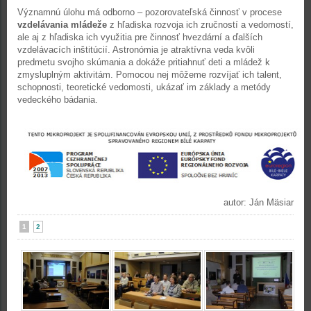
Významnú úlohu má odborno – pozorovateľská činnosť v procese
vzdelávania mládeže
z hľadiska rozvoja ich zručností a vedomostí,
ale aj z hľadiska ich využitia pre činnosť hvezdární a ďalších
vzdelávacích inštitúcií. Astronómia je atraktívna veda kvôli
predmetu svojho skúmania a dokáže pritiahnuť deti a mládež k
zmysluplným aktivitám. Pomocou nej môžeme rozvíjať ich talent,
schopnosti, teoretické vedomosti, ukázať im základy a metódy
vedeckého bádania.
autor: Ján Mäsiar
1
2