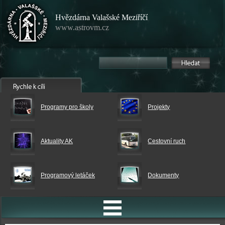
Hvězdárna Valašské Meziříčí
www.astrovm.cz
Programy pro školy
Projekty
Aktuality AK
Cestovní ruch
Programový letáček
Dokumenty