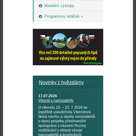
Mediální výstupy
Programový letáček »
Novinky z hvězdárny
17.07.2026
Víkend s nanosatelity
O víkendu 10. – 12. 7 2026 se
úspěšně uskutečnila Víkendová
škola návrhu a stavby nanosatelitů
v rámci projektu přeshraniční
spolupráce s názvem Rozvoj
vzdělávání v oblasti vývoje
nanosatelitů a kosmických