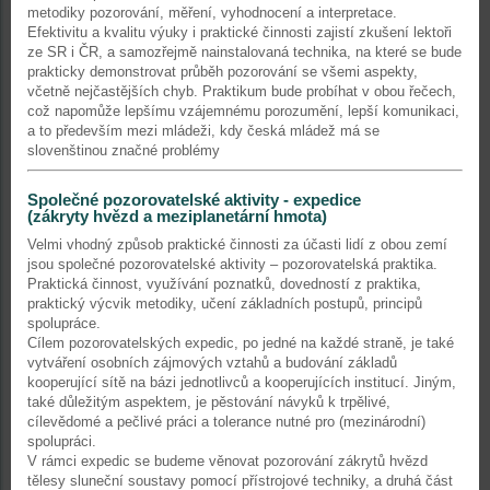
metodiky pozorování, měření, vyhodnocení a interpretace.
Efektivitu a kvalitu výuky i praktické činnosti zajistí zkušení lektoři
ze SR i ČR, a samozřejmě nainstalovaná technika, na které se bude
prakticky demonstrovat průběh pozorování se všemi aspekty,
včetně nejčastějších chyb. Praktikum bude probíhat v obou řečech,
což napomůže lepšímu vzájemnému porozumění, lepší komunikaci,
a to především mezi mládeži, kdy česká mládež má se
slovenštinou značné problémy
Společné pozorovatelské aktivity - expedice
(zákryty hvězd a meziplanetární hmota)
Velmi vhodný způsob praktické činnosti za účasti lidí z obou zemí
jsou společné pozorovatelské aktivity – pozorovatelská praktika.
Praktická činnost, využívání poznatků, dovedností z praktika,
praktický výcvik metodiky, učení základních postupů, principů
spolupráce.
Cílem pozorovatelských expedic, po jedné na každé straně, je také
vytváření osobních zájmových vztahů a budování základů
kooperující sítě na bázi jednotlivců a kooperujících institucí. Jiným,
také důležitým aspektem, je pěstování návyků k trpělivé,
cílevědomé a pečlivé práci a tolerance nutné pro (mezinárodní)
spolupráci.
V rámci expedic se budeme věnovat pozorování zákrytů hvězd
tělesy sluneční soustavy pomocí přístrojové techniky, a druhá část