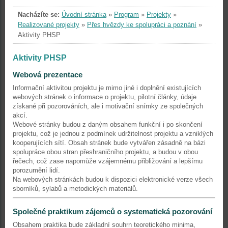
Nacházíte se:
Úvodní stránka
»
Program
»
Projekty
»
Realizované projekty
»
Přes hvězdy ke spolupráci a poznání
»
Aktivity PHSP
Aktivity PHSP
Webová prezentace
Informační aktivitou projektu je mimo jiné i doplnění existujících
webových stránek o informace o projektu, pilotní články, údaje
získané při pozorováních, ale i motivační snímky ze společných
akcí.
Webové stránky budou z daným obsahem funkční i po skončení
projektu, což je jednou z podmínek udržitelnost projektu a vzniklých
kooperujících sítí. Obsah stránek bude vytvářen zásadně na bázi
spolupráce obou stran přeshraničního projektu, a budou v obou
řečech, což zase napomůže vzájemnému přibližování a lepšímu
porozumění lidí.
Na webových stránkách budou k dispozici elektronické verze všech
sborníků, sylabů a metodických materiálů.
Společné praktikum zájemců o systematická pozorování
Obsahem praktika bude základní souhrn teoretického minima,