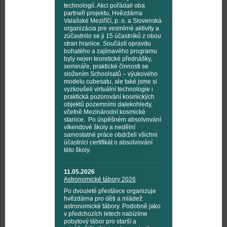
technologií. Akci pořádali oba
partneři projektu, Hvězdárna
Valašské Meziříčí, p. o. a Slovenská
organizácia pre vesmírné aktivity a
zúčastnilo se ji 15 účastníků z obou
stran hranice. Součástí opravdu
bohatého a zajímavého programu
byly nejen teoretické přednášky,
semináře, praktické činnosti se
složením Schoolsatů – výukového
modelu cubesatu, ale také jsme si
vyzkoušeli virtuální technologie i
praktická pozorování kosmických
objektů pozemními dalekohledy,
včetně Mezinárodní kosmické
stanice. Po úspěšném absolvování
víkendové školy a nedělní
samostatné práce obdrželi všichni
účastníci certifikát o absolvování
této školy.
11.05.2026
Astronomické tábory 2026
Po dvouleté přestávce organizuje
hvězdárna pro děti a mládež
astronomické tábory. Podobně jako
v předchozích letech nabízíme
pobytový tábor pro starší a