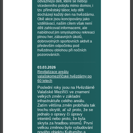
odvážnější děti, které se nebojí
vícedenního pobytu mimo domov, i
tzv. příměstský tábor, kdy děti
docházejí každý den na hvězdárnu.
Obě akce jsou koncipovány jako
vzdělávací, naším cílem však není
děti zahlcovat informacemi, ale
nabídnout jim smysluplnou rekreaci
plnou her, zábavných úkolů,
dobrovolných sportovních aktivit a
především odpočinku pod
hvězdnou oblohou při nočních
pozorováních.
03.03.2026
Revitalizace areálu
valašskomeziříčské hvězdárny po
60 letech
Poslední roky jsou na Hvězdárně
Valašské Meziříčí ve znamení
velkých změn v základní
infrastruktuře celého areálu.
Zatím většina změn probíhala tak
trochu skrytě, ať už proto, že se
jednalo o opravy či úpravy
interiérů nebo proto, že byla
skryta za hradbou stromů. První
velkou změnou bylo vybudování
nového objektu Kulturního a