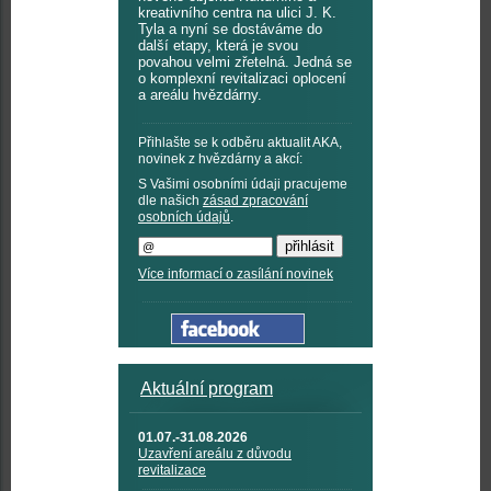
kreativního centra na ulici J. K.
Tyla a nyní se dostáváme do
další etapy, která je svou
povahou velmi zřetelná. Jedná se
o komplexní revitalizaci oplocení
a areálu hvězdárny.
Přihlašte se k odběru aktualit AKA,
novinek z hvězdárny a akcí:
S Vašimi osobními údaji pracujeme
dle našich
zásad zpracování
osobních údajů
.
Více informací o zasílání novinek
Aktuální program
01.07.-31.08.2026
Uzavření areálu z důvodu
revitalizace