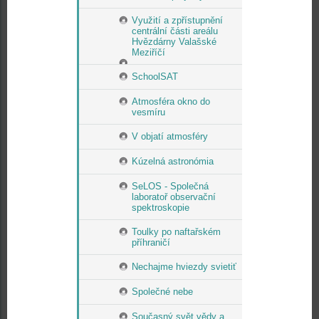
Využití a zpřístupnění
centrální části areálu
Hvězdárny Valašské
Meziříčí
SchoolSAT
Atmosféra okno do
vesmíru
V objatí atmosféry
Kúzelná astronómia
SeLOS - Společná
laboratoř observační
spektroskopie
Toulky po naftařském
příhraničí
Nechajme hviezdy svietiť
Společné nebe
Současný svět vědy a