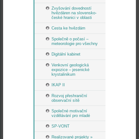
Zvyšování dovedností
hvězdáren na slovensko-
české hranici v oblasti
Cesta ke hvězdám
Společně o počasí –
meteorologie pro všechny
Digitální kabinet
Venkovní geologická
expozice – jesenické
krystalinikum
IKAP II
Rozvoj přeshraniční
observační sítě
Společné motivační
vzdělávání pro mladé
SP-VONT
Realizované projekty »