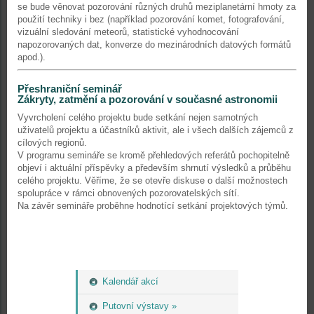
se bude věnovat pozorování různých druhů meziplanetární hmoty za
použití techniky i bez (například pozorování komet, fotografování,
vizuální sledování meteorů, statistické vyhodnocování
napozorovaných dat, konverze do mezinárodních datových formátů
apod.).
Přeshraniční seminář
Zákryty, zatmění a pozorování v současné astronomii
Vyvrcholení celého projektu bude setkání nejen samotných
uživatelů projektu a účastníků aktivit, ale i všech dalších zájemců z
cílových regionů.
V programu semináře se kromě přehledových referátů pochopitelně
objeví i aktuální příspěvky a především shrnutí výsledků a průběhu
celého projektu. Věříme, že se otevře diskuse o další možnostech
spolupráce v rámci obnovených pozorovatelských sítí.
Na závěr semináře proběhne hodnotící setkání projektových týmů.
Kalendář akcí
Putovní výstavy »