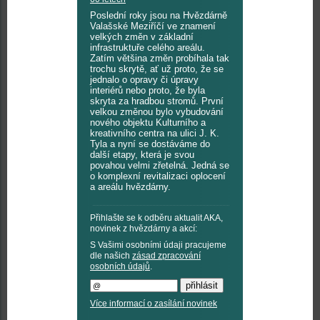
Poslední roky jsou na Hvězdárně
Valašské Meziříčí ve znamení
velkých změn v základní
infrastruktuře celého areálu.
Zatím většina změn probíhala tak
trochu skrytě, ať už proto, že se
jednalo o opravy či úpravy
interiérů nebo proto, že byla
skryta za hradbou stromů. První
velkou změnou bylo vybudování
nového objektu Kulturního a
kreativního centra na ulici J. K.
Tyla a nyní se dostáváme do
další etapy, která je svou
povahou velmi zřetelná. Jedná se
o komplexní revitalizaci oplocení
a areálu hvězdárny.
Přihlašte se k odběru aktualit AKA,
novinek z hvězdárny a akcí:
S Vašimi osobními údaji pracujeme
dle našich
zásad zpracování
osobních údajů
.
Více informací o zasílání novinek