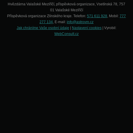
Hvězdárna Valašské Meziříčí, příspěvková organizace, Vsetínská 78, 757
01 Valašské Meziříčí
Příspěvková organizace Zlínského kraje. Telefon:
571 611 928
, Mobil:
777
277 134
, E-mail:
info@astrovm.cz
Jak chráníme Vaše osobní údaje
|
Nastavení cookies
| Vyrobil:
WebConsult.cz