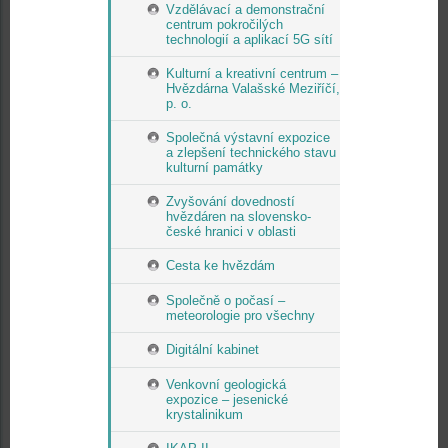
Vzdělávací a demonstrační
centrum pokročilých
technologií a aplikací 5G sítí
Kulturní a kreativní centrum –
Hvězdárna Valašské Meziříčí,
p. o.
Společná výstavní expozice
a zlepšení technického stavu
kulturní památky
Zvyšování dovedností
hvězdáren na slovensko-
české hranici v oblasti
Cesta ke hvězdám
Společně o počasí –
meteorologie pro všechny
Digitální kabinet
Venkovní geologická
expozice – jesenické
krystalinikum