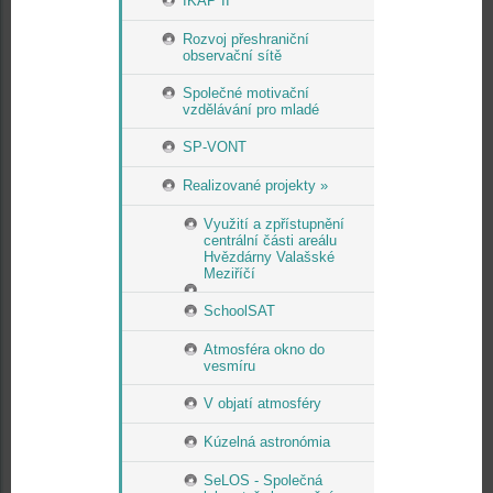
IKAP II
Rozvoj přeshraniční
observační sítě
Společné motivační
vzdělávání pro mladé
SP-VONT
Realizované projekty »
Využití a zpřístupnění
centrální části areálu
Hvězdárny Valašské
Meziříčí
SchoolSAT
Atmosféra okno do
vesmíru
V objatí atmosféry
Kúzelná astronómia
SeLOS - Společná