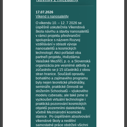
17.07.2026
Víkend s nanosatelity
O víkendu 10. – 12. 7 2026 se
úspěšně uskutečnila Víkendová
škola návrhu a stavby nanosatelitů
v rámci projektu přeshraniční
spolupráce s názvem Rozvoj
vzdělávání v oblasti vývoje
nanosatelitů a kosmických
technologií. Akci pořádali oba
partneři projektu, Hvězdárna
Valašské Meziříčí, p. o. a Slovenská
organizácia pre vesmírné aktivity a
zúčastnilo se ji 15 účastníků z obou
stran hranice. Součástí opravdu
bohatého a zajímavého programu
byly nejen teoretické přednášky,
semináře, praktické činnosti se
složením Schoolsatů – výukového
modelu cubesatu, ale také jsme si
vyzkoušeli virtuální technologie i
praktická pozorování kosmických
objektů pozemními dalekohledy,
včetně Mezinárodní kosmické
stanice. Po úspěšném absolvování
víkendové školy a nedělní
samostatné práce obdrželi všichni