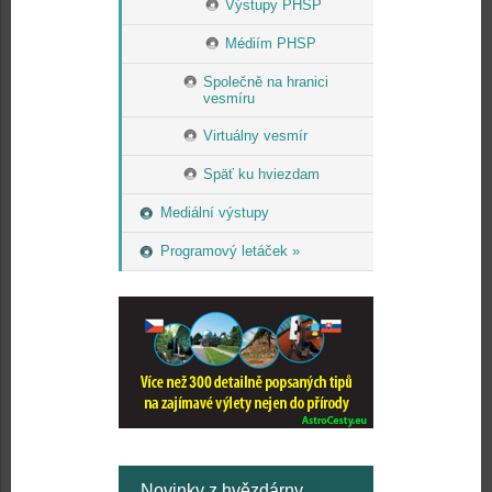
Výstupy PHSP
Médiím PHSP
Společně na hranici
vesmíru
Virtuálny vesmír
Späť ku hviezdam
Mediální výstupy
Programový letáček »
Novinky z hvězdárny