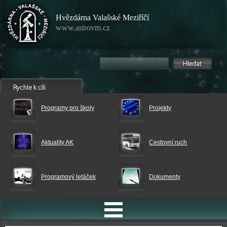
Hvězdárna Valašské Meziříčí
www.astrovm.cz
Programy pro školy
Projekty
Aktuality AK
Cestovní ruch
Programový letáček
Dokumenty