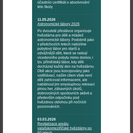
účastníci certifikát o absolvování
této školy.
11.05.2026
Astronomické tábory 2026
Po dvouleté přestávce organizuje
hvězdárna pro děti a mládež
astronomické tábory. Podobně jako
v předchozích letech nabízíme
pobytový tábor pro starší a
odvážnější děti, které se nebojí
vícedenního pobytu mimo domov, i
tzv. příměstský tábor, kdy děti
docházejí každý den na hvězdárnu.
Obě akce jsou koncipovány jako
vzdělávací, naším cílem však není
děti zahlcovat informacemi, ale
nabídnout jim smysluplnou rekreaci
plnou her, zábavných úkolů,
dobrovolných sportovních aktivit a
především odpočinku pod
hvězdnou oblohou při nočních
pozorováních.
03.03.2026
Revitalizace areálu
valašskomeziříčské hvězdárny po
60 letech