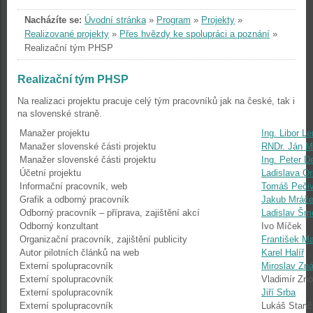
Nacházíte se:
Úvodní stránka
»
Program
»
Projekty
»
Realizované projekty
»
Přes hvězdy ke spolupráci a poznání
»
Realizační tým PHSP
Realizační tým PHSP
Na realizaci projektu pracuje celý tým pracovníků jak na české, tak i
na slovenské straně.
Manažer projektu
Ing. Libor L
Manažer slovenské části projektu
RNDr. Ján M
Manažer slovenské části projektu
Ing. Peter D
Účetní projektu
Ladislava Or
Informační pracovník, web
Tomáš Peči
Grafik a odborný pracovník
Jakub Mráč
Odborný pracovník – příprava, zajištění akcí
Ladislav Šm
Odborný konzultant
Ivo Míček
Organizační pracovník, zajištění publicity
František Ma
Autor pilotních článků na web
Karel Halíř
Externí spolupracovník
Miroslav Zná
Externí spolupracovník
Vladimír Znoj
Externí spolupracovník
Jiří Srba
Externí spolupracovník
Lukáš Stanč