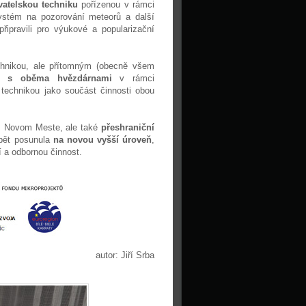
atelskou techniku
pořízenou v rámci
ystém na pozorování meteorů a další
řipravili pro výukové a popularizační
chnikou, ale přítomným (obecně všem
ce s oběma hvězdárnami
v rámci
technikou jako součást činnosti obou
m Novom Meste, ale také
přeshraniční
pět posunula
na novou vyšší úroveň
,
 a odbornou činnost.
autor: Jiří Srba