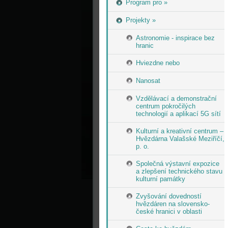
Program pro »
Projekty »
Astronomie - inspirace bez
hranic
Hviezdne nebo
Nanosat
Vzdělávací a demonstrační
centrum pokročilých
technologií a aplikací 5G sítí
Kulturní a kreativní centrum –
Hvězdárna Valašské Meziříčí,
p. o.
Společná výstavní expozice
a zlepšení technického stavu
kulturní památky
Zvyšování dovedností
hvězdáren na slovensko-
české hranici v oblasti