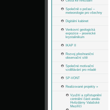
Cesta ke hvězdám
Společně o počasí –
meteorologie pro všechny
Digitální kabinet
Venkovní geologická
expozice – jesenické
krystalinikum
IKAP II
Rozvoj přeshraniční
observační sítě
Společné motivační
vzdělávání pro mladé
SP-VONT
Realizované projekty »
Využití a zpřístupnění
centrální části areálu
Hvězdárny Valašské
Meziříčí