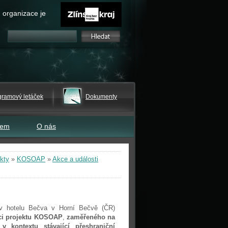
 organizace je
gramový letáček
Dokumenty
tem
O nás
kty
»
KOSOAP
»
Akce a události
v hotelu Bečva v Horní Bečvě (ČR)
ci projektu KOSOAP
,
zaměřeného na
 kontextu stávající přeshraniční