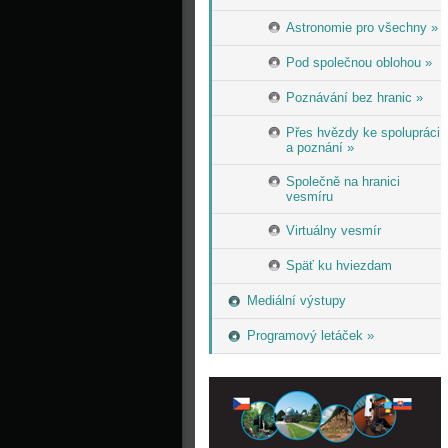
Astronomie pro všechny »
Pod společnou oblohou »
Poznávání bez hranic »
Přes hvězdy ke spolupráci
a poznání »
Společně na hranici
vesmíru
Virtuálny vesmír
Späť ku hviezdam
Mediální výstupy
Programový letáček »