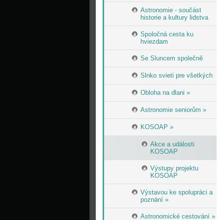
Astronomie - součást
historie a kultury lidstva
Spoločná cesta ku
hviezdam
Se Sluncem společně
Slnko svieti pre všetkých
Obloha na dlani »
Astronomie seniorům »
KOSOAP »
Akce a události
KOSOAP
Výstupy projektu
KOSOAP
Výstavou ke spolupráci a
poznání »
Astronomické cestování »