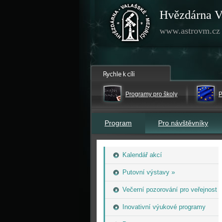
Hvězdárna V
www.astrovm.cz
Programy pro školy
P
Program
Pro návštěvníky
Kalendář akcí
Putovní výstavy »
Večerní pozorování pro veřejnost
Inovativní výukové programy