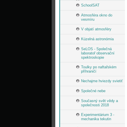
SchoolSAT
Atmosféra okno do
vesmíru
V objatí atmosféry
Kúzelná astronómia
SeLOS - Společná
laboratoř observační
spektroskopie
Toulky po naftařském
příhraničí
Nechajme hviezdy svietiť
Společné nebe
Současný svět vědy a
společnosti 2018
Experimentárium 3 -
mechanika tekutin