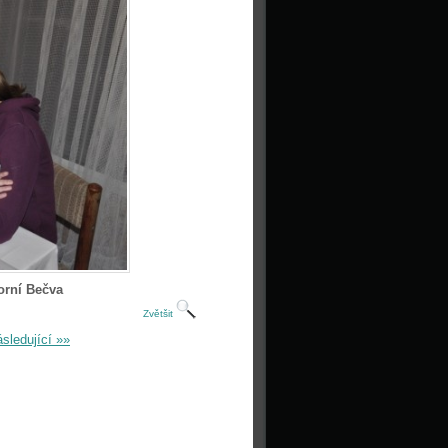
orní Bečva
Zvětšit
sledující »»