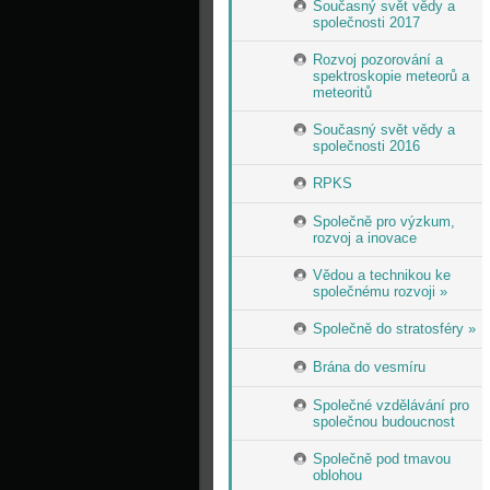
Současný svět vědy a
společnosti 2017
Rozvoj pozorování a
spektroskopie meteorů a
meteoritů
Současný svět vědy a
společnosti 2016
RPKS
Společně pro výzkum,
rozvoj a inovace
Vědou a technikou ke
společnému rozvoji »
Společně do stratosféry »
Brána do vesmíru
Společné vzdělávání pro
společnou budoucnost
Společně pod tmavou
oblohou