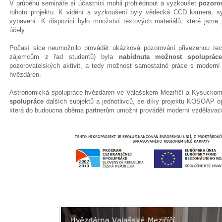
V průběhu semináře si účastníci mohli prohlédnout a vyzkoušet
pozorov
tohoto projektu. K vidění a vyzkoušení byly vědecká CCD kamera, s
vybavení. K dispozici bylo množství textových materiálů, které jsme p
účely.
Počasí sice neumožnilo provádět ukázková pozorování přivezenou te
zájemcům z řad studentů) byla
nabídnuta možnost spoluprá
pozorovatelských aktivit, a tedy možnost samostatné práce s moderní 
hvězdáren.
Astronomická spolupráce hvězdáren ve Valašském Meziříčí a Kysucko
spolupráce
dalších subjektů a jednotlivců, se díky projektu KOSOAP o
která do budoucna oběma partnerům umožní provádět moderní vzdělávací