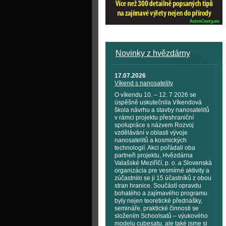
Novinky z hvězdárny
17.07.2026
Víkend s nanosatelity
O víkendu 10. – 12. 7 2026 se
úspěšně uskutečnila Víkendová
škola návrhu a stavby nanosatelitů
v rámci projektu přeshraniční
spolupráce s názvem Rozvoj
vzdělávání v oblasti vývoje
nanosatelitů a kosmických
technologií. Akci pořádali oba
partneři projektu, Hvězdárna
Valašské Meziříčí, p. o. a Slovenská
organizácia pre vesmírné aktivity a
zúčastnilo se ji 15 účastníků z obou
stran hranice. Součástí opravdu
bohatého a zajímavého programu
byly nejen teoretické přednášky,
semináře, praktické činnosti se
složením Schoolsatů – výukového
modelu cubesatu, ale také jsme si