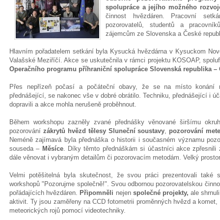
spolupráce a jejího možného rozvoj
činnost hvězdáren. Pracovní set
pozorovatelů, studentů a pracovní
zájemcům ze Slovenska a České republ
Hlavním pořadatelem setkání byla Kysucká hvězdárna v Kysuckom Nov
Valašské Meziříčí. Akce se uskutečnila v rámci projektu KOSOAP, spol
Operačního programu příhraniční spolupráce Slovenská republika – 
Přes nepřízeň počasí a počáteční obavy, že se na místo konání n
přednášející, se nakonec vše v dobré obrátilo. Techniku, přednášející i 
dopravili a akce mohla nerušeně proběhnout.
Během workshopu zazněly zvané přednášky věnované širšímu okruhu
pozorování
zákrytů hvězd tělesy Sluneční soustavy
,
pozorování met
Neméně zajímavá byla přednáška o historii i současném významu pozo
souseda –
Měsíce
. Díky těmto přednáškám si účastníci akce zpřesnili 
dále věnovat i vybraným detailům či pozorovacím metodám. Velký prostor
Velmi potěšitelná byla skutečnost, že svou práci prezentovali také s
workshopů "Pozorujme společně!". Svou odbornou pozorovatelskou činnosi
pořádajících hvězdáren.
P
řipomněli
nejen
společné projekty,
ale shrnu
aktivit. Ty jsou zaměřeny na CCD fotometrii proměnných hvězd a komet, 
meteorických rojů pomocí videotechniky.