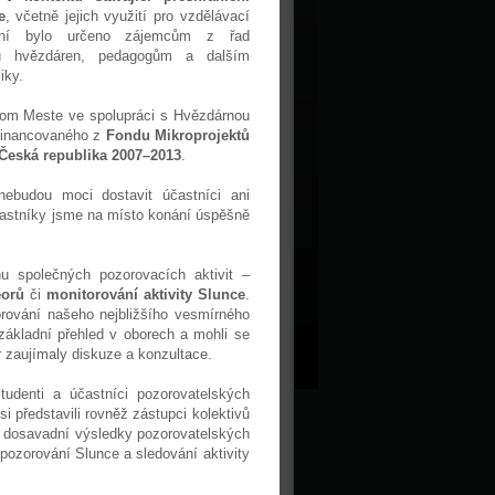
e
, včetně jejich využití pro vzdělávací
kání bylo určeno zájemcům z řad
ků hvězdáren, pedagogům a dalším
iky.
om Meste ve spolupráci s Hvězdárnou
ufinancovaného z
Fondu Mikroprojektů
Česká republika 2007–2013
.
ebudou moci dostavit účastníci ani
účastníky jsme na místo konání úspěšně
 společných pozorovacích aktivit –
eorů
či
monitorování aktivity Slunce
.
rování našeho nejbližšího vesmírného
základní přehled v oborech a mohli se
 zaujímaly diskuze a konzultace.
tudenti a účastníci pozorovatelských
 představili rovněž zástupci kolektivů
li dosavadní výsledky pozorovatelských
pozorování Slunce a sledování aktivity