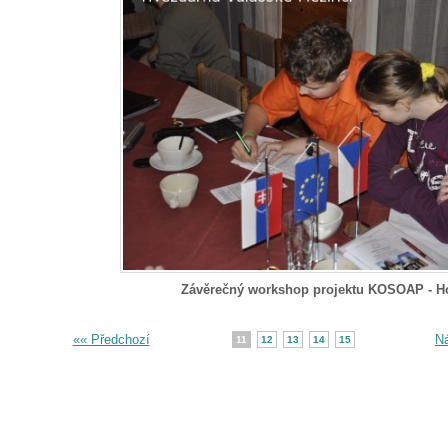
Závěrečný workshop projektu KOSOAP - H
«« Předchozí
Ná
11
12
13
14
15