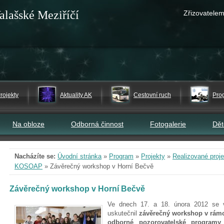
alašské Meziříčí
Zřizovatelem
rojekty
Aktuality AK
Cestovní ruch
Pro
Na obloze
Odborná činnost
Fotogalerie
Dě
Nacházíte se:
Úvodní stránka
»
Program
»
Projekty
»
Realizované proje
KOSOAP
»
Závěrečný workshop v Horní Bečvě
Závěrečný workshop v Horní Bečvě
Ve dnech 17. a 18. února 2012 se 
uskutečnil
závěrečný workshop v rám
odborné pozorovatelské programy v