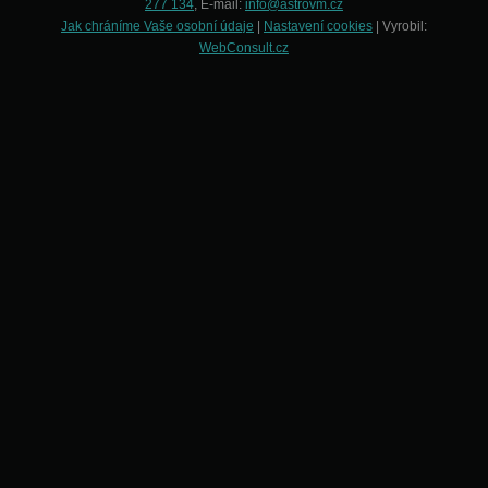
277 134
, E-mail:
info@astrovm.cz
Jak chráníme Vaše osobní údaje
|
Nastavení cookies
| Vyrobil:
WebConsult.cz