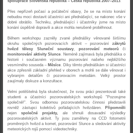
spolupráce Slovenská republika – Česká republika 2007–2013
.
Přes nepřízeň počasí a počáteční obavy, že se na místo konání
nebudou moci dostavit účastníci ani přednášející, se nakonec vše v
dobré obrátilo. Techniku, přednášející i účastníky jsme na místo
konání úspěšně dopravili a akce mohla nerušeně proběhnout.
Během workshopu zazněly zvané přednášky věnované širšímu
okruhu společných pozorovacích aktivit – pozorování
zákrytů
hvězd tělesy Sluneční soustavy
,
pozorování meteorů
či
monitorování aktivity Slunce
. Neméně zajímavá byla přednáška o
historii i současném významu pozorování našeho nejbližšího
vesmírného souseda –
Měsíce
. Díky těmto přednáškám si účastníci
akce zpřesnili základní přehled v oborech a mohli se dále věnovat i
vybraným detailům či pozorovacím metodám. Velký prostor
zaujímaly diskuze a konzultace.
Velmi potěšitelná byla skutečnost, že svou práci prezentovali také
studenti a účastníci pozorovatelských workshopů "Pozorujme
společně!". Svou odbornou pozorovatelskou činnosi představili
rovněž zástupci kolektivů pořádajících hvězdáren.
P
řipomněli
nejen
společné projekty,
ale shrnuli dosavadní výsledky
pozorovatelských aktivit. Ty jsou zaměřeny na CCD fotometrii
proměnných hvězd a komet, pozorování Slunce a sledování aktivity
meteorických rojů pomocí videotechniky.