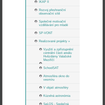
IKAP II
Rozvoj přeshraniční
observační sítě
Společné motivační
vzdělávání pro mladé
SP-VONT
Realizované projekty »
Využití a zpřístupnění
centrální části areálu
Hvězdárny Valašské
Meziříčí
SchoolSAT
Atmosféra okno do
vesmíru
V objatí atmosféry
Kúzelná astronómia
SeLOS - Společná