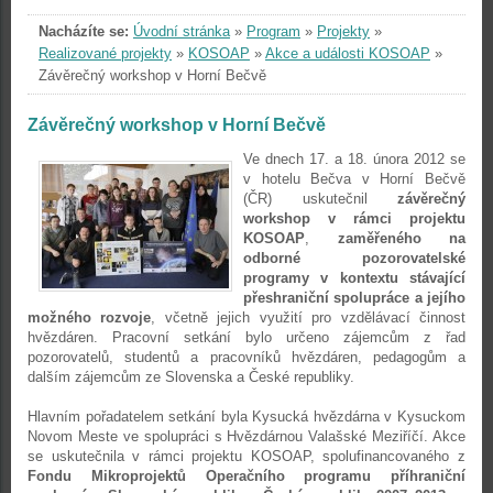
Nacházíte se:
Úvodní stránka
»
Program
»
Projekty
»
Realizované projekty
»
KOSOAP
»
Akce a události KOSOAP
»
Závěrečný workshop v Horní Bečvě
Závěrečný workshop v Horní Bečvě
Ve dnech 17. a 18. února 2012 se
v hotelu Bečva v Horní Bečvě
(ČR) uskutečnil
závěrečný
workshop v rámci projektu
KOSOAP
,
zaměřeného na
odborné pozorovatelské
programy v kontextu stávající
přeshraniční spolupráce a jejího
možného rozvoje
, včetně jejich využití pro vzdělávací činnost
hvězdáren. Pracovní setkání bylo určeno zájemcům z řad
pozorovatelů, studentů a pracovníků hvězdáren, pedagogům a
dalším zájemcům ze Slovenska a České republiky.
Hlavním pořadatelem setkání byla Kysucká hvězdárna v Kysuckom
Novom Meste ve spolupráci s Hvězdárnou Valašské Meziříčí. Akce
se uskutečnila v rámci projektu KOSOAP, spolufinancovaného z
Fondu Mikroprojektů Operačního programu příhraniční