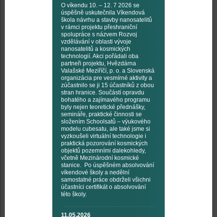
O víkendu 10. – 12. 7 2026 se
úspěšně uskutečnila Víkendová
škola návrhu a stavby nanosatelitů
v rámci projektu přeshraniční
spolupráce s názvem Rozvoj
vzdělávání v oblasti vývoje
nanosatelitů a kosmických
technologií. Akci pořádali oba
partneři projektu, Hvězdárna
Valašské Meziříčí, p. o. a Slovenská
organizácia pre vesmírné aktivity a
zúčastnilo se ji 15 účastníků z obou
stran hranice. Součástí opravdu
bohatého a zajímavého programu
byly nejen teoretické přednášky,
semináře, praktické činnosti se
složením Schoolsatů – výukového
modelu cubesatu, ale také jsme si
vyzkoušeli virtuální technologie i
praktická pozorování kosmických
objektů pozemními dalekohledy,
včetně Mezinárodní kosmické
stanice. Po úspěšném absolvování
víkendové školy a nedělní
samostatné práce obdrželi všichni
účastníci certifikát o absolvování
této školy.
11.05.2026