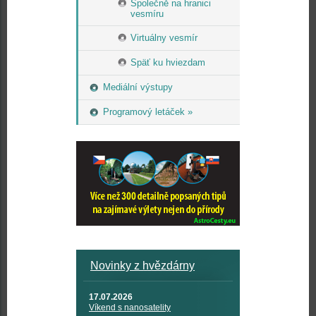
Společně na hranici
vesmíru
Virtuálny vesmír
Späť ku hviezdam
Mediální výstupy
Programový letáček »
Novinky z hvězdárny
17.07.2026
Víkend s nanosatelity