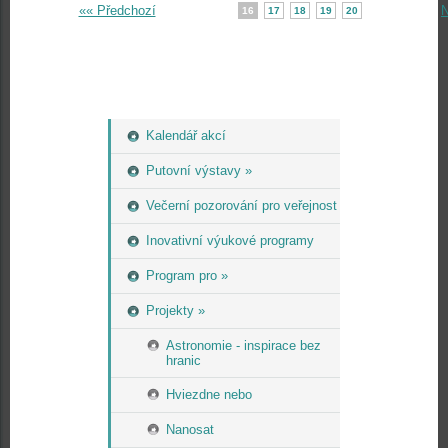
«« Předchozí
N
16
17
18
19
20
Kalendář akcí
Putovní výstavy »
Večerní pozorování pro veřejnost
Inovativní výukové programy
Program pro »
Projekty »
Astronomie - inspirace bez
hranic
Hviezdne nebo
Nanosat