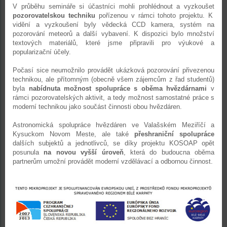
V průběhu semináře si účastníci mohli prohlédnout a vyzkoušet
pozorovatelskou techniku
pořízenou v rámci tohoto projektu. K
vidění a vyzkoušení byly vědecká CCD kamera, systém na
pozorování meteorů a další vybavení. K dispozici bylo množství
textových materiálů, které jsme připravili pro výukové a
popularizační účely.
Počasí sice neumožnilo provádět ukázková pozorování přivezenou
technikou, ale přítomným (obecně všem zájemcům z řad studentů)
byla
nabídnuta možnost spolupráce s oběma hvězdárnami
v
rámci pozorovatelských aktivit, a tedy možnost samostatné práce s
moderní technikou jako součást činnosti obou hvězdáren.
Astronomická spolupráce hvězdáren ve Valašském Meziříčí a
Kysuckom Novom Meste, ale také
přeshraniční spolupráce
dalších subjektů a jednotlivců, se díky projektu KOSOAP opět
posunula
na novou vyšší úroveň
, která do budoucna oběma
partnerům umožní provádět moderní vzdělávací a odbornou činnost.