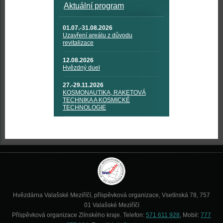
Aktuální program
01.07.-31.08.2026
Uzavření areálu z důvodu
revitalizace
12.08.2026
Hvězdný duel
27.-29.11.2026
KOSMONAUTIKA, RAKETOVÁ
TECHNIKA A KOSMICKÉ
TECHNOLOGIE
Hvězdárna Valašské Meziříčí, příspěvková organizace, Vsetínská 78, 757
01 Valašské Meziříčí
Příspěvková organizace Zlínského kraje. Telefon:
571 611 928
, Mobil:
777