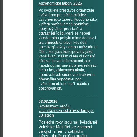
Astronomické tábory 2026
Po dvouleté přestávce organizuje
hvězdárna pro děti a mládež
astronomické tábory. Podobně jako
v předchozích letech nabízíme
pobytový tábor pro starší a
odvážnější děti, které se nebojí
vícedenního pobytu mimo domov, i
tzv. příměstský tábor, kdy děti
docházejí každý den na hvězdárnu.
Obě akce jsou koncipovány jako
vzdělávací, naším cílem však není
děti zahlcovat informacemi, ale
nabídnout jim smysluplnou rekreaci
plnou her, zábavných úkolů,
dobrovolných sportovních aktivit a
především odpočinku pod
hvězdnou oblohou při nočních
pozorováních.
03.03.2026
Revitalizace areálu
valašskomeziříčské hvězdárny po
60 letech
Poslední roky jsou na Hvězdárně
Valašské Meziříčí ve znamení
velkých změn v základní
infrastruktuře celého areálu.