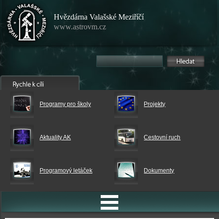
Hvězdárna Valašské Meziříčí
www.astrovm.cz
Programy pro školy
Projekty
Aktuality AK
Cestovní ruch
Programový letáček
Dokumenty