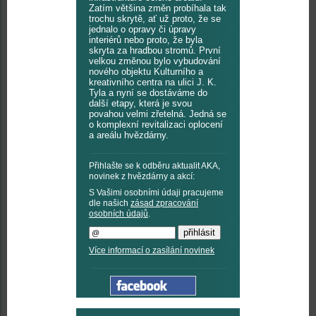
Zatím většina změn probíhala tak
trochu skrytě, ať už proto, že se
jednalo o opravy či úpravy
interiérů nebo proto, že byla
skryta za hradbou stromů. První
velkou změnou bylo vybudování
nového objektu Kulturního a
kreativního centra na ulici J. K.
Tyla a nyní se dostáváme do
další etapy, která je svou
povahou velmi zřetelná. Jedná se
o komplexní revitalizaci oplocení
a areálu hvězdárny.
Přihlašte se k odběru aktualit AKA,
novinek z hvězdárny a akcí:
S Vašimi osobními údaji pracujeme
dle našich
zásad zpracování
osobních údajů
.
Více informací o zasílání novinek