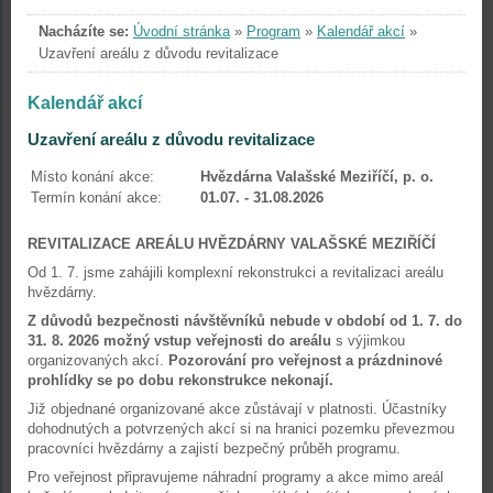
Nacházíte se:
Úvodní stránka
»
Program
»
Kalendář akcí
»
Uzavření areálu z důvodu revitalizace
Kalendář akcí
Uzavření areálu z důvodu revitalizace
Místo konání akce:
Hvězdárna Valašské Meziříčí, p. o.
Termín konání akce:
01.07. - 31.08.2026
REVITALIZACE AREÁLU HVĚZDÁRNY VALAŠSKÉ MEZIŘÍČÍ
Od 1. 7. jsme zahájili komplexní rekonstrukci a revitalizaci areálu
hvězdárny.
Z důvodů bezpečnosti návštěvníků nebude v období od 1. 7. do
31. 8. 2026 možný vstup veřejnosti do areálu
s výjimkou
organizovaných akcí.
Pozorování pro veřejnost a prázdninové
prohlídky se po dobu rekonstrukce nekonají.
Již objednané organizované akce zůstávají v platnosti. Účastníky
dohodnutých a potvrzených akcí si na hranici pozemku převezmou
pracovníci hvězdárny a zajistí bezpečný průběh programu.
Pro veřejnost připravujeme náhradní programy a akce mimo areál