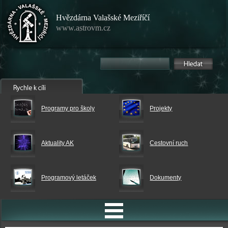
Hvězdárna Valašské Meziříčí
www.astrovm.cz
Programy pro školy
Projekty
Aktuality AK
Cestovní ruch
Programový letáček
Dokumenty