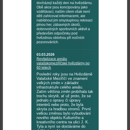
docházejí každý den na hvězdárnu.
Obě akce jsou koncipovány jako
vzdělávací, naším cílem však není
děti zahlcovat informacemi, ale
nabídnout jim smysluplnou rekreaci
plnou her, zábavných úkolů,
dobrovolných sportovních aktivit a
především odpočinku pod
hvězdnou oblohou při nočních
pozorováních.
03.03.2026
Revitalizace areálu
valašskomeziříčské hvězdárny po
60 letech
Poslední roky jsou na Hvězdárně
Valašské Meziříčí ve znamení
velkých změn v základní
infrastruktuře celého areálu.
Zatím většina změn probíhala tak
trochu skrytě, ať už proto, že se
jednalo o opravy či úpravy
interiérů nebo proto, že byla
skryta za hradbou stromů. První
velkou změnou bylo vybudování
nového objektu Kulturního a
kreativního centra na ulici J. K.
Tyla a nyní se dostáváme do