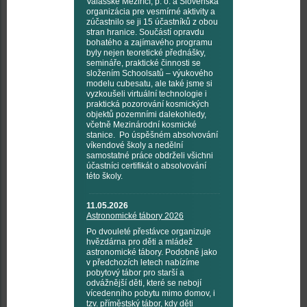
Valašské Meziříčí, p. o. a Slovenská
organizácia pre vesmírné aktivity a
zúčastnilo se ji 15 účastníků z obou
stran hranice. Součástí opravdu
bohatého a zajímavého programu
byly nejen teoretické přednášky,
semináře, praktické činnosti se
složením Schoolsatů – výukového
modelu cubesatu, ale také jsme si
vyzkoušeli virtuální technologie i
praktická pozorování kosmických
objektů pozemními dalekohledy,
včetně Mezinárodní kosmické
stanice. Po úspěšném absolvování
víkendové školy a nedělní
samostatné práce obdrželi všichni
účastníci certifikát o absolvování
této školy.
11.05.2026
Astronomické tábory 2026
Po dvouleté přestávce organizuje
hvězdárna pro děti a mládež
astronomické tábory. Podobně jako
v předchozích letech nabízíme
pobytový tábor pro starší a
odvážnější děti, které se nebojí
vícedenního pobytu mimo domov, i
tzv. příměstský tábor, kdy děti