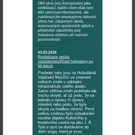
Obě akce jsou koncipovány jako
vzdělávací, naším cílem však není
děti zahlcovat informacemi, ale
nabídnout jim smysluplnou rekreaci
plnou her, zábavných úkolů,
dobrovolných sportovních aktivit a
především odpočinku pod
hvězdnou oblohou při nočních
pozorováních.
03.03.2026
Revitalizace areálu
valašskomeziříčské hvězdárny po
60 letech
Poslední roky jsou na Hvězdárně
Valašské Meziříčí ve znamení
velkých změn v základní
infrastruktuře celého areálu.
Zatím většina změn probíhala tak
trochu skrytě, ať už proto, že se
jednalo o opravy či úpravy
interiérů nebo proto, že byla
skryta za hradbou stromů. První
velkou změnou bylo vybudování
nového objektu Kulturního a
kreativního centra na ulici J. K.
Tyla a nyní se dostáváme do
další etapy, která je svou