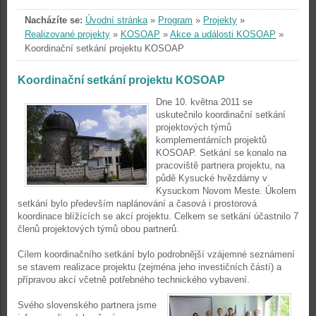
Nacházíte se:
Úvodní stránka
»
Program
»
Projekty
»
Realizované projekty
»
KOSOAP
»
Akce a události KOSOAP
»
Koordinační setkání projektu KOSOAP
Koordinační setkání projektu KOSOAP
Dne 10. května 2011 se
uskutečnilo koordinační setkání
projektových týmů
komplementárních projektů
KOSOAP. Setkání se konalo na
pracoviště partnera projektu, na
půdě Kysucké hvězdárny v
Kysuckom Novom Meste. Úkolem
setkání bylo především naplánování a časová i prostorová
koordinace blížících se akcí projektu. Celkem se setkání účastnilo 7
členů projektových týmů obou partnerů.
Cílem koordinačního setkání bylo podrobnější vzájemné seznámení
se stavem realizace projektu (zejména jeho investičních částí) a
přípravou akcí včetně potřebného technického vybavení.
Svého slovenského partnera jsme