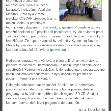
informovali o dokončení
rekonstrukce bývalé sluneční
laboratoře Hvězdárny Valašské
Meziříčí, která byla v rámci
projektu KOSOAP přebudována na
malou učebnu s potřebným
technickým vybavením (
rekonstrukce
,
galerie
). Provedené úpravy
umožní naplnění cílů projektu při popularizaci, výuce a vlastní práci
žáků a studentů, jakož dalších zájemců z řad členů astronomických
kroužků atd. Zástupce Kysucká hvezdárně v Kysuckom Novom
Meste byl pozván na slavnostní otevření nově zbudované učebny,
které se uskuteční 17. května (
pozvánka
).
Podrobná rozprava vyla věnována plánu dalších aktivit projektu,
především časovému harmonogramu a náplni trojice vzdělávacích
soustředění 'Pozorujme společně'. Bylo rozhodnuto o specializované
náplni jednotlivých soustředění a byly dohodnuty předběžné
podzimní termíny jejich konání.
Dále bylo dohodnuto datum konání 'Studijní cesty' odborných
pracovníků a studentů zaměřené na odborné pozorovatelské
programy na hvězdárnách příhraničních regionů SR-ČR. Studijní
cesta odborných pracovníků hvězdáren by seměla uskutečnit
koncem června, definitivní program bude upresněn.
autor: Libor Lenža