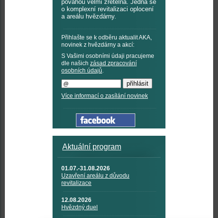
povahou velmi zřetelná. Jedná se
o komplexní revitalizaci oplocení
a areálu hvězdárny.
Přihlašte se k odběru aktualit AKA,
novinek z hvězdárny a akcí:
S Vašimi osobními údaji pracujeme
dle našich
zásad zpracování
osobních údajů
.
Více informací o zasílání novinek
Aktuální program
01.07.-31.08.2026
Uzavření areálu z důvodu
revitalizace
12.08.2026
Hvězdný duel