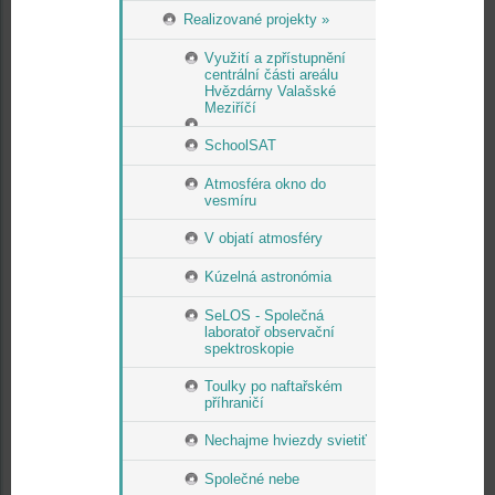
Realizované projekty »
Využití a zpřístupnění
centrální části areálu
Hvězdárny Valašské
Meziříčí
SchoolSAT
Atmosféra okno do
vesmíru
V objatí atmosféry
Kúzelná astronómia
SeLOS - Společná
laboratoř observační
spektroskopie
Toulky po naftařském
příhraničí
Nechajme hviezdy svietiť
Společné nebe