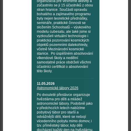
organizácia pre vesmírné aktivity a
zúčastnilo se ji 15 účastníků z obou
stran hranice. Součástí opravdu
bohatého a zajímavého programu
byly nejen teoretické přednášky,
semináře, praktické činnosti se
složením Schoolsatů – výukového
modelu cubesatu, ale také jsme si
vyzkoušeli virtuální technologie i
praktická pozorování kosmických
objektů pozemními dalekohledy,
včetně Mezinárodní kosmické
stanice. Po úspěšném absolvování
víkendové školy a nedělní
samostatné práce obdrželi všichni
účastníci certifikát o absolvování
této školy.
11.05.2026
Astronomické tábory 2026
Po dvouleté přestávce organizuje
hvězdárna pro děti a mládež
astronomické tábory. Podobně jako
v předchozích letech nabízíme
pobytový tábor pro starší a
odvážnější děti, které se nebojí
vícedenního pobytu mimo domov, i
tzv. příměstský tábor, kdy děti
docházejí každý den na hvězdárnu.