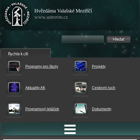
Hvězdárna Valašské Meziříčí
www.astrovm.cz
Programy pro školy
Projekty
Aktuality AK
Cestovní ruch
Programový letáček
Dokumenty