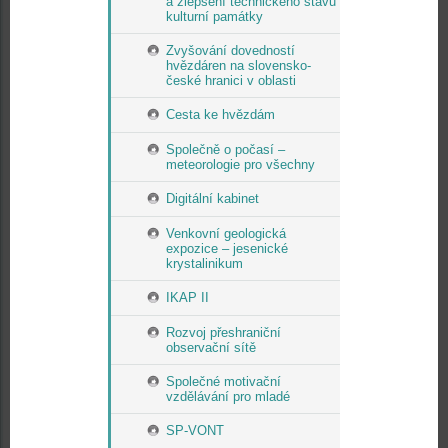
a zlepšení technického stavu
kulturní památky
Zvyšování dovedností
hvězdáren na slovensko-
české hranici v oblasti
Cesta ke hvězdám
Společně o počasí –
meteorologie pro všechny
Digitální kabinet
Venkovní geologická
expozice – jesenické
krystalinikum
IKAP II
Rozvoj přeshraniční
observační sítě
Společné motivační
vzdělávání pro mladé
SP-VONT