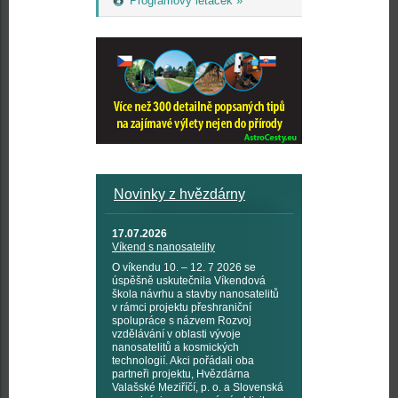
Programový letáček »
Novinky z hvězdárny
17.07.2026
Víkend s nanosatelity
O víkendu 10. – 12. 7 2026 se
úspěšně uskutečnila Víkendová
škola návrhu a stavby nanosatelitů
v rámci projektu přeshraniční
spolupráce s názvem Rozvoj
vzdělávání v oblasti vývoje
nanosatelitů a kosmických
technologií. Akci pořádali oba
partneři projektu, Hvězdárna
Valašské Meziříčí, p. o. a Slovenská