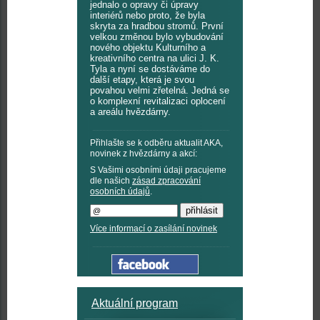
jednalo o opravy či úpravy
interiérů nebo proto, že byla
skryta za hradbou stromů. První
velkou změnou bylo vybudování
nového objektu Kulturního a
kreativního centra na ulici J. K.
Tyla a nyní se dostáváme do
další etapy, která je svou
povahou velmi zřetelná. Jedná se
o komplexní revitalizaci oplocení
a areálu hvězdárny.
Přihlašte se k odběru aktualit AKA,
novinek z hvězdárny a akcí:
S Vašimi osobními údaji pracujeme
dle našich
zásad zpracování
osobních údajů
.
Více informací o zasílání novinek
Aktuální program