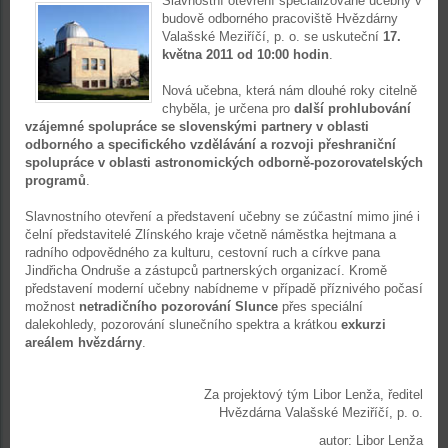
Slav
nostní otevření specializované učebny v
budově odborného pracoviště Hvězdárny
Valašské Meziříčí, p. o. se uskuteční
17.
května 2011 od 10:00
hodin
.
Nová učebna, která nám dlouhé roky citelně
chyběla, je určena pro
další prohlubování
vzájemné spolupráce se slovenskými partnery v oblasti
odborného a specifického vzdělávání a rozvoji přeshraniční
spolupráce v oblasti astronomických odborně-pozorovatelských
programů
.
Slavnostního otevření a představení učebny se zúčastní mimo jiné i
čelní představitelé Zlínského kraje včetně náměstka hejtmana a
radního odpovědného za kulturu, cestovní ruch a církve pana
Jindřicha Ondruše a zástupců partnerských organizací. Kromě
představení moderní učebny nabídneme v případě příznivého počasí
možnost
netradičního pozorování Slunce
přes speciální
dalekohledy, pozorování slunečního spektra a krátkou
exkurzi
areálem hvězdárny
.
Za projektový tým Libor Lenža, ředitel
Hvězdárna Valašské Meziříčí, p. o.
autor: Libor Lenža