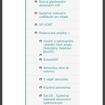
Rozvoj přeshraniční
observační sítě
Společné motivační
vzdělávání pro mladé
SP-VONT
Realizované projekty »
Využití a zpřístupnění
centrální části areálu
Hvězdárny Valašské
Meziříčí
SchoolSAT
Atmosféra okno do
vesmíru
V objatí atmosféry
Kúzelná astronómia
SeLOS - Společná
laboratoř observační
spektroskopie