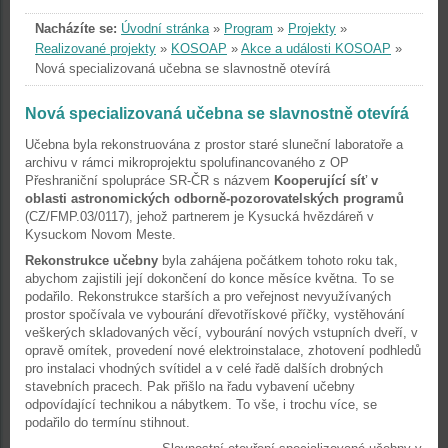
Nacházíte se:
Úvodní stránka
»
Program
»
Projekty
»
Realizované projekty
»
KOSOAP
»
Akce a události KOSOAP
»
Nová specializovaná učebna se slavnostně otevírá
Nová specializovaná učebna se slavnostně otevírá
Učebna byla rekonstruována z prostor staré sluneční laboratoře a
archivu v rámci mikroprojektu spolufinancovaného z OP
Přeshraniční spolupráce SR-ČR s názvem
Kooperující síť v
oblasti astronomických odborně-pozorovatelských programů
(CZ/FMP.03/0117), jehož partnerem je Kysucká hvězdáreň v
Kysuckom Novom Meste.
Rekonstrukce učebny
byla zahájena počátkem tohoto roku tak,
abychom zajistili její dokončení do konce měsíce května. To se
podařilo. Rekonstrukce starších a pro veřejnost nevyužívaných
prostor spočívala ve vybourání dřevotřískové příčky, vystěhování
veškerých skladovaných věcí, vybourání nových vstupních dveří, v
opravě omítek, provedení nové elektroinstalace, zhotovení podhledů
pro instalaci vhodných svítidel a v celé řadě dalších drobných
stavebních pracech. Pak přišlo na řadu vybavení učebny
odpovídající technikou a nábytkem. To vše, i trochu více, se
podařilo do termínu stihnout.