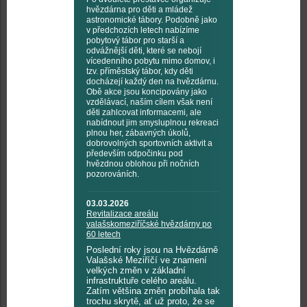
hvězdárna pro děti a mládež
astronomické tábory. Podobně jako
v předchozích letech nabízíme
pobytový tábor pro starší a
odvážnější děti, které se nebojí
vícedenního pobytu mimo domov, i
tzv. příměstský tábor, kdy děti
docházejí každý den na hvězdárnu.
Obě akce jsou koncipovány jako
vzdělávací, naším cílem však není
děti zahlcovat informacemi, ale
nabídnout jim smysluplnou rekreaci
plnou her, zábavných úkolů,
dobrovolných sportovních aktivit a
především odpočinku pod
hvězdnou oblohou při nočních
pozorováních.
03.03.2026
Revitalizace areálu
valašskomeziříčské hvězdárny po
60 letech
Poslední roky jsou na Hvězdárně
Valašské Meziříčí ve znamení
velkých změn v základní
infrastruktuře celého areálu.
Zatím většina změn probíhala tak
trochu skrytě, ať už proto, že se