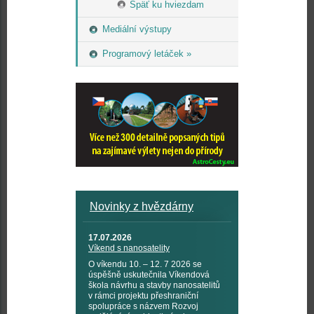
Späť ku hviezdam
Mediální výstupy
Programový letáček »
Novinky z hvězdárny
17.07.2026
Víkend s nanosatelity
O víkendu 10. – 12. 7 2026 se
úspěšně uskutečnila Víkendová
škola návrhu a stavby nanosatelitů
v rámci projektu přeshraniční
spolupráce s názvem Rozvoj