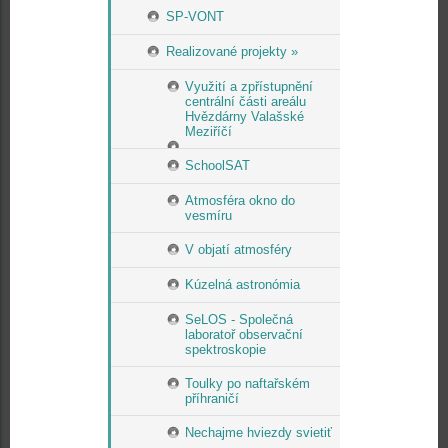
SP-VONT
Realizované projekty »
Využití a zpřístupnění
centrální části areálu
Hvězdárny Valašské
Meziříčí
SchoolSAT
Atmosféra okno do
vesmíru
V objatí atmosféry
Kúzelná astronómia
SeLOS - Společná
laboratoř observační
spektroskopie
Toulky po naftařském
příhraničí
Nechajme hviezdy svietiť