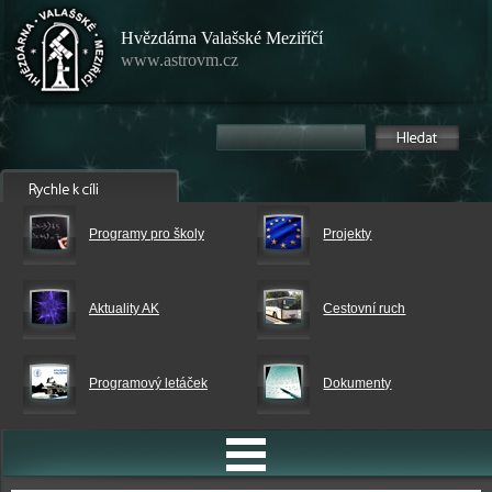
Hvězdárna Valašské Meziříčí
www.astrovm.cz
Programy pro školy
Projekty
Aktuality AK
Cestovní ruch
Programový letáček
Dokumenty