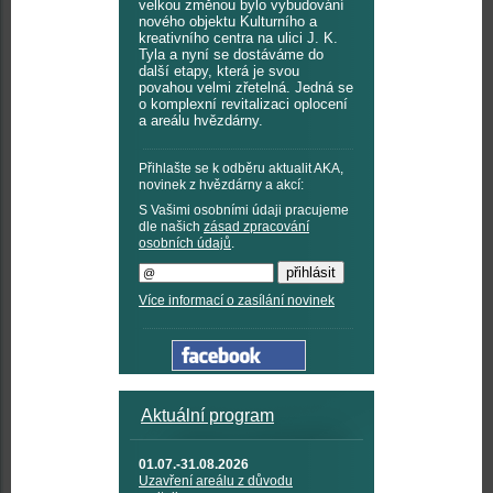
velkou změnou bylo vybudování
nového objektu Kulturního a
kreativního centra na ulici J. K.
Tyla a nyní se dostáváme do
další etapy, která je svou
povahou velmi zřetelná. Jedná se
o komplexní revitalizaci oplocení
a areálu hvězdárny.
Přihlašte se k odběru aktualit AKA,
novinek z hvězdárny a akcí:
S Vašimi osobními údaji pracujeme
dle našich
zásad zpracování
osobních údajů
.
Více informací o zasílání novinek
Aktuální program
01.07.-31.08.2026
Uzavření areálu z důvodu