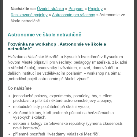
Nacházíte se:
Úvodní stránka
»
Program
»
Projekty
»
Realizované projekty
»
Astronomie pro všechny
»
Astronomie ve
škole netradičně
Astronomie ve škole netradičně
Pozvánka na workshop „Astronomie ve škole a
netradičně“
Hvězdárna Valašské Meziříčí a Kysucká hvezdáreň v Kysuckom
Novom Mestě připravili pro všechny: pedagogy (mateřská, základní
a střední škola), pracovníky hvězdáren, muzeí, domovů dětí a
dalších institucí se vzdělávacím posláním – workshop na téma:
„netradiční pojetí astronomie při školní výuce“.
Co nabízíme
jednoduché pokusy, experimenty, pomůcky, hry, s cílem
představit a přiblížit některé astronomické jevy a pojmy,
metodické listy použitelné při školní výuce,
zkušené lektory, kteří profesně působí na hvězdárnách a
vysokých školách,
setkání s kolegy ze Slovenské republiky (výměna zkušeností,
nové kontakty),
příjemné prostředí Hvězdárny Valašské Meziříčí,