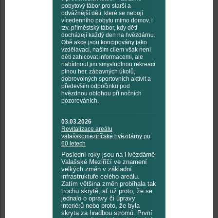
pobytový tábor pro starší a
odvážnější děti, které se nebojí
vícedenního pobytu mimo domov, i
tzv. příměstský tábor, kdy děti
docházejí každý den na hvězdárnu.
Obě akce jsou koncipovány jako
vzdělávací, naším cílem však není
děti zahlcovat informacemi, ale
nabídnout jim smysluplnou rekreaci
plnou her, zábavných úkolů,
dobrovolných sportovních aktivit a
především odpočinku pod
hvězdnou oblohou při nočních
pozorováních.
03.03.2026
Revitalizace areálu
valašskomeziříčské hvězdárny po
60 letech
Poslední roky jsou na Hvězdárně
Valašské Meziříčí ve znamení
velkých změn v základní
infrastruktuře celého areálu.
Zatím většina změn probíhala tak
trochu skrytě, ať už proto, že se
jednalo o opravy či úpravy
interiérů nebo proto, že byla
skryta za hradbou stromů. První