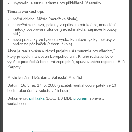
ubytování a stravu zdarma pro přihlášené účastníky.
Témata workoshopu
noční obloha, Měsíc (mateřská škola),
sluneční soustava, pokusy z optiky za pár kaček, netradiční
metody pozorování Slunce (základní škola, zájmové kroužky
atd.),
nové poznatky ve fyzice a výuka kvantové fyziky, pokusy z
optiky za pár kaček (střední škola).
Akce je realizována v rámci projektu „Astronomie pro všechny“,
který je spolufinancován Evropskou unií. K jeho realizaci bylo
využito prostředků fondu mikroprojektů, spravovaného regionem Bílé
Karpaty.
Místo konání: Hvězdárna Valašské Meziříčí
Datum: 16. 5. až 17. 5. 2008 (začátek workshopu v pátek ve 13
hodin, ukončení v sobotu v 15 hodin)
Dokumenty:
přihláška
(DOC, 1,8 MB),
program
, zpráva z
workshopu.