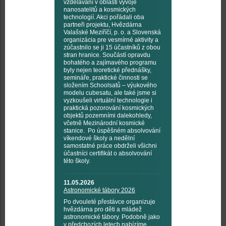
vzdělávání v oblasti vývoje
nanosatelitů a kosmických
technologií. Akci pořádali oba
partneři projektu, Hvězdárna
Valašské Meziříčí, p. o. a Slovenská
organizácia pre vesmírné aktivity a
zúčastnilo se ji 15 účastníků z obou
stran hranice. Součástí opravdu
bohatého a zajímavého programu
byly nejen teoretické přednášky,
semináře, praktické činnosti se
složením Schoolsatů – výukového
modelu cubesatu, ale také jsme si
vyzkoušeli virtuální technologie i
praktická pozorování kosmických
objektů pozemními dalekohledy,
včetně Mezinárodní kosmické
stanice. Po úspěšném absolvování
víkendové školy a nedělní
samostatné práce obdrželi všichni
účastníci certifikát o absolvování
této školy.
11.05.2026
Astronomické tábory 2026
Po dvouleté přestávce organizuje
hvězdárna pro děti a mládež
astronomické tábory. Podobně jako
v předchozích letech nabízíme