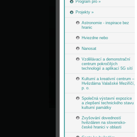
Program pro »
Projekty »
Astronomie - inspirace bez
hranic
Hviezdne nebo
Nanosat
Vzdělávací a demonstrační
centrum pokročilých
technologií a aplikací 5G sítí
Kulturní a kreativní centrum –
Hvězdárna Valašské Meziříčí,
p. o.
Společná výstavní expozice
a zlepšení technického stavu
kulturní památky
Zvyšování dovedností
hvězdáren na slovensko-
české hranici v oblasti