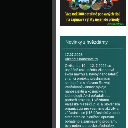
Novinky z hvězdárny
17.07.2026
Víkend s nanosatelity
O víkendu 10. – 12. 7 2026 se
úspěšně uskutečnila Víkendová
škola návrhu a stavby nanosatelitů
v rámci projektu přeshraniční
spolupráce s názvem Rozvoj
vzdělávání v oblasti vývoje
nanosatelitů a kosmických
technologií. Akci pořádali oba
partneři projektu, Hvězdárna
Valašské Meziříčí, p. o. a Slovenská
organizácia pre vesmírné aktivity a
zúčastnilo se ji 15 účastníků z obou
stran hranice. Součástí opravdu
bohatého a zajímavého programu
byly nejen teoretické přednášky,