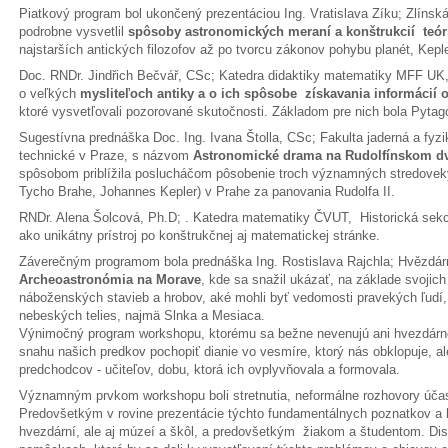
Piatkový program bol ukončený prezentáciou Ing. Vratislava Zíku; Zlínsk
podrobne vysvetlil
spôsoby astronomických meraní a konštrukcií teór
najstarších antických filozofov až po tvorcu zákonov pohybu planét, Kepl
Doc. RNDr. Jindřich Bečvář, CSc; Katedra didaktiky matematiky MFF UK,
o veľkých
mysliteľoch antiky a o ich spôsobe získavania informácií 
ktoré vysvetľovali pozorované skutočnosti. Základom pre nich bola Pytag
Sugestívna prednáška Doc. Ing. Ivana Štolla, CSc; Fakulta jaderná a fy
technické v Praze, s názvom
Astronomické drama na Rudolfínskom d
spôsobom priblížila poslucháčom pôsobenie troch významných stredovek
Tycho Brahe, Johannes Kepler) v Prahe za panovania Rudolfa II.
RNDr. Alena Šolcová, Ph.D; . Katedra matematiky ČVUT, Historická se
ako unikátny prístroj po konštrukčnej aj matematickej stránke.
Záverečným programom bola prednáška Ing. Rostislava Rajchla; Hvězdá
Archeoastronómia na Morave
, kde sa snažil ukázať, na základe svojich
náboženských stavieb a hrobov, aké mohli byť vedomosti pravekých ľudí
nebeských telies, najmä Slnka a Mesiaca.
Výnimočný program workshopu, ktorému sa bežne nevenujú ani hvezdárne 
snahu našich predkov pochopiť dianie vo vesmíre, ktorý nás obklopuje, ale
predchodcov - učiteľov, dobu, ktorá ich ovplyvňovala a formovala.
Významným prvkom workshopu boli stretnutia, neformálne rozhovory účas
Predovšetkým v rovine prezentácie týchto fundamentálnych poznatkov a h
hvezdární, ale aj múzeí a škôl, a predovšetkým žiakom a študentom. Dis