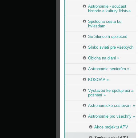
Astronomie - součást
historie a kultury lidstva
Spoločná cesta ku
hviezdam
Se Sluncem společně
Slnko svieti pre všetkých
Obloha na dlani »
Astronomie seniorům »
KOSOAP »
Výstavou ke spolupráci a
poznání »
Astronomické cestování »
Astronomie pro všechny »
Akce projektu APV
Zprávy z akcí APV