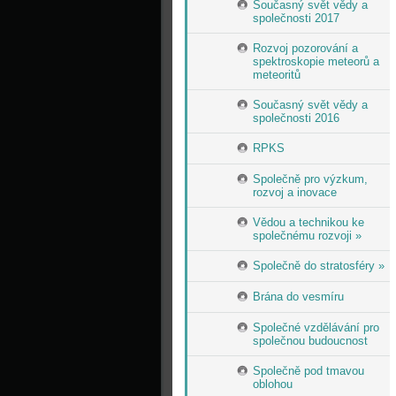
Současný svět vědy a
společnosti 2017
Rozvoj pozorování a
spektroskopie meteorů a
meteoritů
Současný svět vědy a
společnosti 2016
RPKS
Společně pro výzkum,
rozvoj a inovace
Vědou a technikou ke
společnému rozvoji »
Společně do stratosféry »
Brána do vesmíru
Společné vzdělávání pro
společnou budoucnost
Společně pod tmavou
oblohou