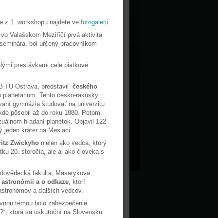
ie z 1. workshopu najdete ve
fotogalerii
.
 vo Valašskom Meziříčí prvá aktivita
seminára, bol určený pracovníkom
lými prestávkami celé piatkové
B-TU Ostrava, predstavil
českého
a planetarium. Tento česko-rakúsky
vaní gymnázia študovať na univerzitu
kde pôsobil až do roku 1880. Potom
zuálnom hľadaní planétok. Objavil 122
 jeden kráter na Mesiaci.
ritz Zwickyho
nielen ako vedca, ktorý
u 20. storočia, ale aj ako človeka s
írodovědecká fakulta, Masarykova
a astronómii a o odkaze
, ktorí
 astronómov a ďalších vedcov.
lavnou témou bolo zabezpečenie
?“, ktorá sa uskutoční na Slovensku.