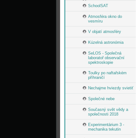
SchoolSAT
Atmosféra okno do
vesmíru
V objatí atmosféry
Kúzelná astronómia
SeLOS - Společná
laboratoř observační
spektroskopie
Toulky po naftařském
příhraničí
Nechajme hviezdy svietiť
Společné nebe
Současný svět vědy a
společnosti 2018
Experimentárium 3 -
mechanika tekutin