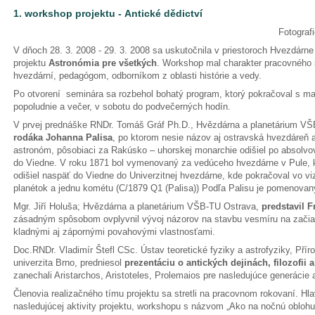
1. workshop projektu - Antické dědictví
Fotograf
V dňoch 28. 3. 2008 - 29. 3. 2008 sa uskutočnila v priestoroch Hvezdárne
projektu
Astronómia pre všetkých
. Workshop mal charakter pracovného 
hvezdární, pedagógom, odborníkom z oblasti histórie a vedy.
Po otvorení seminára sa rozbehol bohatý program, ktorý pokračoval s ma
popoludnie a večer, v sobotu do podvečerných hodín.
V prvej prednáške RNDr. Tomáš Gráf Ph.D., Hvězdárna a planetárium VŠ
rodáka Johanna Palisa
, po ktorom nesie názov aj ostravská hvezdáreň 
astronóm, pôsobiaci za Rakúsko – uhorskej monarchie odišiel po absolvo
do Viedne. V roku 1871 bol vymenovaný za vedúceho hvezdárne v Pule, 
odišiel naspäť do Viedne do Univerzitnej hvezdárne, kde pokračoval vo vi
planétok a jednu kométu (C/1879 Q1 (Palisa)) Podľa Palisu je pomenovaný
Mgr. Jiří Holuša; Hvězdárna a planetárium VŠB-TU Ostrava,
predstavil F
zásadným spôsobom ovplyvnil vývoj názorov na stavbu vesmíru na začiatk
kladnými aj zápornými povahovými vlastnosťami.
Doc.RNDr. Vladimír Štefl CSc. Ústav teoretické fyziky a astrofyziky, Př
univerzita Brno, predniesol
prezentáciu o antických dejinách, filozofii 
zanechali Aristarchos, Aristoteles, Prolemaios pre nasledujúce generácie
Členovia realizačného tímu projektu sa stretli na pracovnom rokovaní. H
nasledujúcej aktivity projektu, workshopu s názvom „Ako na nočnú oblohu