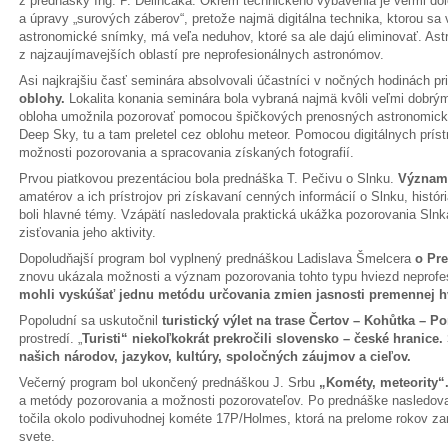
z prednášky Ing. P. Delinčáka. Okrem technického vybavenia je veľmi dô
a úpravy „surových záberov“, pretože najmä digitálna technika, ktorou sa
astronomické snímky, má veľa neduhov, ktoré sa ale dajú eliminovať. Astr
z najzaujímavejších oblastí pre neprofesionálnych astronómov.
Asi najkrajšiu časť seminára absolvovali účastníci v nočných hodinách pr
oblohy.
Lokalita konania seminára bola vybraná najmä kvôli veľmi dob
obloha umožnila pozorovať pomocou špičkových prenosných astronomick
Deep Sky, tu a tam preletel cez oblohu meteor. Pomocou digitálnych prístro
možnosti pozorovania a spracovania získaných fotografií.
Prvou piatkovou prezentáciou bola prednáška T. Pečivu o Slnku.
Význam 
amatérov a ich prístrojov pri získavaní cenných informácií o Slnku, histó
boli hlavné témy. Vzápätí nasledovala praktická ukážka pozorovania Sln
zisťovania jeho aktivity.
Dopoludňajší program bol vyplnený prednáškou Ladislava Šmelcera
o Pr
znovu ukázala možnosti a význam pozorovania tohto typu hviezd neprof
mohli vyskúšať jednu metódu určovania zmien jasnosti premennej h
Popoludní sa uskutočnil
turistický výlet na trase Čertov – Kohůtka – Po
prostredí. „
Turisti“ niekoľkokrát prekročili slovensko – české hranice
našich národov, jazykov, kultúry, spoločných záujmov a cieľov.
Večerný program bol ukončený prednáškou J. Srbu
„Kométy, meteority“
a metódy pozorovania a možnosti pozorovateľov. Po prednáške nasledoval
točila okolo podivuhodnej kométe 17P/Holmes, ktorá na prelome rokov 
svete.