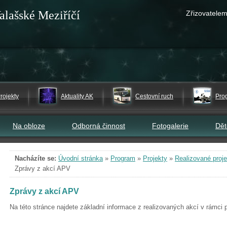
alašské Meziříčí
Zřizovatelem
rojekty
Aktuality AK
Cestovní ruch
Pro
Na obloze
Odborná činnost
Fotogalerie
Dě
Nacházíte se:
Úvodní stránka
»
Program
»
Projekty
»
Realizované proje
Zprávy z akcí APV
Zprávy z akcí APV
Na této stránce najdete základní informace z realizovaných akcí v rámci 