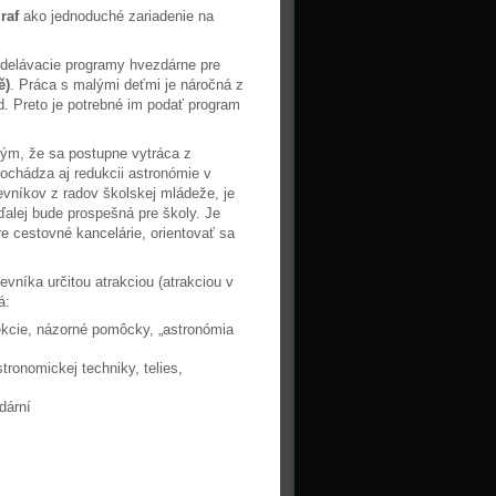
graf
ako jednoduché zariadenie na
zdelávacie programy hvezdárne pre
ě)
. Práca s malými deťmi je náročná z
d. Preto je potrebné im podať program
Tým, že sa postupne vytráca z
ochádza aj redukcii astronómie v
evníkov z radov školskej mládeže, je
ďalej bude prospešná pre školy. Je
re cestovné kancelárie, orientovať sa
vníka určitou atrakciou (atrakciou v
á:
ekcie, názorné pomôcky, „astronómia
stronomickej techniky, telies,
dární