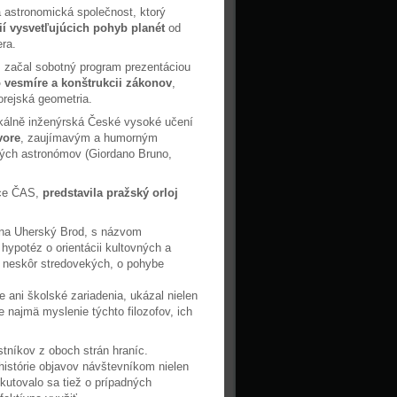
á astronomická společnost, ktorý
ií vysvetľujúcich pohyb planét
od
era.
 začal sobotný program prezentáciou
o vesmíre a konštrukcii zákonov
,
orejská geometria.
zikálně inženýrská České vysoké učení
vore
, zaujímavým a humorným
ých astronómov (Giordano Bruno,
kce ČAS,
predstavila pražský orloj
rna Uherský Brod, s názvom
 hypotéz o orientácii kultovných a
, neskôr stredovekých, o pohybe
ani školské zariadenia, ukázal nielen
 najmä myslenie týchto filozofov, ich
tníkov z oboch strán hraníc.
istórie objavov návštevníkom nielen
kutovalo sa tiež o prípadných