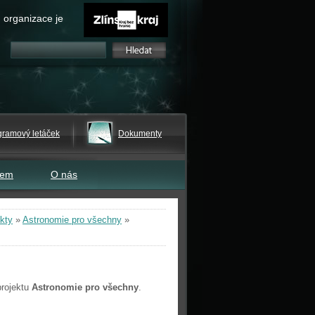
 organizace je
gramový letáček
Dokumenty
tem
O nás
kty
»
Astronomie pro všechny
»
projektu
Astronomie pro všechny
.