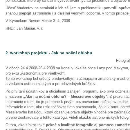
pomôckach, ktoré by sa dali k vysvetľovaní týchto problémov a objavov e
Účasť študentov na seminári a ich záujem o problematiku
potvrdil správ
snahou prepojiť astronómiu i s ďalšími vednými odbormi, v tomto prípad
V Kysuckom Novom Meste 3. 4. 2008
RNDr. Ján Mäsiar, v. r.
2. workshop projektu - Jak na noční oblohu
Fotogra
V dňoch 24.4.2008-26.4.2008 sa konal v lokalite obce Lazy pod Makytou, 
projektu „Astronómia pre všetkých“.
Tento workshop bol určený predovšetkým začínajúcim amatérskym astr
a vedúcim astronomických a prírodovedných krúžkov.
Po privítaní účastníkov a oficiálnom zahájení programu ako prvá odznela
s názvom
„Ako na nočnú oblohu? – Messierove objekty“.
Z prezentáci
informácie o tom, čo je potrebné k prvým pozorovaniam nočnej hviezdnej 
informácie o tom, ako uskutočňovať tieto pozorovania, čo je k tomu potreb
Messierovho katalógu, ktorý obsahuje práve objekty vhodné pre začínajúc
prvého zostavovateľa tohto katalógu, videli ukážku astronomických fotogra
O tom, ako získať také
pekné a kvalitné fotografie aj pomocou amatér