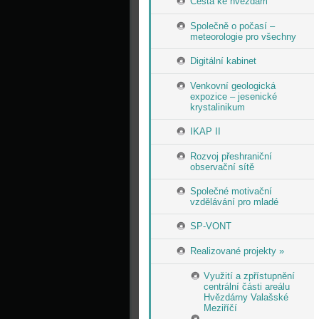
Cesta ke hvězdám
Společně o počasí –
meteorologie pro všechny
Digitální kabinet
Venkovní geologická
expozice – jesenické
krystalinikum
IKAP II
Rozvoj přeshraniční
observační sítě
Společné motivační
vzdělávání pro mladé
SP-VONT
Realizované projekty »
Využití a zpřístupnění
centrální části areálu
Hvězdárny Valašské
Meziříčí