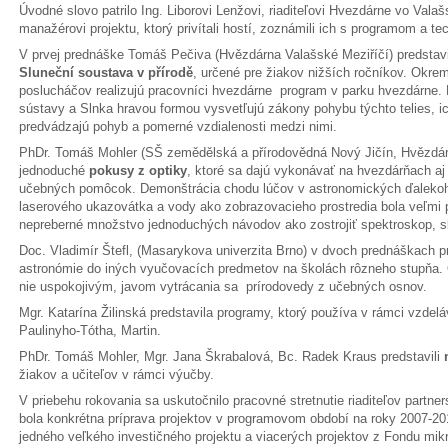
Úvodné slovo patrilo Ing. Liborovi Lenžovi, riaditeľovi Hvezdárne vo Vala
manažérovi projektu, ktorý privítali hostí, zoznámili ich s programom a t
V prvej prednáške Tomáš Pečiva (Hvězdárna Valašské Meziříčí) predstavi
Sluneční soustava v přírodě
, určené pre žiakov nižších ročníkov. Okrem
poslucháčov realizujú pracovníci hvezdárne program v parku hvezdárne.
sústavy a Slnka hravou formou vysvetľujú zákony pohybu týchto telies, i
predvádzajú pohyb a pomerné vzdialenosti medzi nimi.
PhDr. Tomáš Mohler (SŠ zemědělská a přírodovědná Nový Jičín, Hvězdárn
jednoduché
pokusy z optiky
, ktoré sa dajú vykonávať na hvezdárňach a
učebných pomôcok. Demonštrácia chodu lúčov v astronomických ďaleko
laserového ukazovátka a vody ako zobrazovacieho prostredia bola veľmi pô
nepreberné množstvo jednoduchých návodov ako zostrojiť spektroskop, s
Doc. Vladimír Štefl, (Masarykova univerzita Brno) v dvoch prednáškach p
astronómie do iných vyučovacích predmetov na školách rôzneho stupňa. 
nie uspokojivým, javom vytrácania sa prírodovedy z učebných osnov.
Mgr. Katarína Žilinská predstavila programy, ktorý používa v rámci vzde
Paulinyho-Tótha, Martin.
PhDr. Tomáš Mohler, Mgr. Jana Škrabalová, Bc. Radek Kraus predstavili
m
žiakov a učiteľov v rámci výučby.
V priebehu rokovania sa uskutočnilo pracovné stretnutie riaditeľov partn
bola konkrétna príprava projektov v programovom období na roky 2007-2013
jedného veľkého investičného projektu a viacerých projektov z Fondu mikr