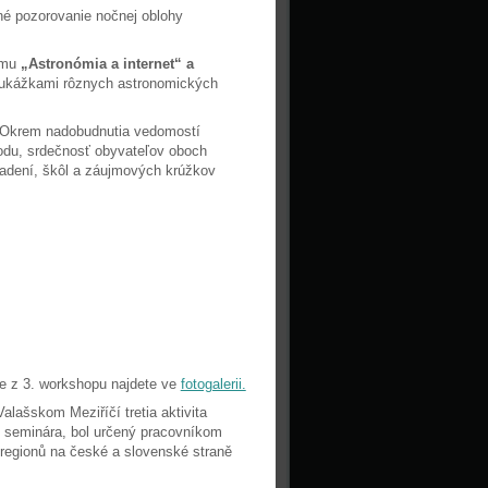
é pozorovanie nočnej oblohy
ému
„Astronómia a internet“ a
i ukážkami rôznych astronomických
e. Okrem nadobudnutia vedomostí
rodu, srdečnosť obyvateľov oboch
iadení, škôl a záujmových krúžkov
ie z 3. workshopu najdete ve
fotogalerii.
lašskom Meziříčí tretia aktivita
 seminára, bol určený pracovníkom
regionů na české a slovenské straně