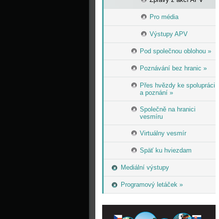
Pro média
Výstupy APV
Pod společnou oblohou »
Poznávání bez hranic »
Přes hvězdy ke spolupráci
a poznání »
Společně na hranici
vesmíru
Virtuálny vesmír
Späť ku hviezdam
Mediální výstupy
Programový letáček »