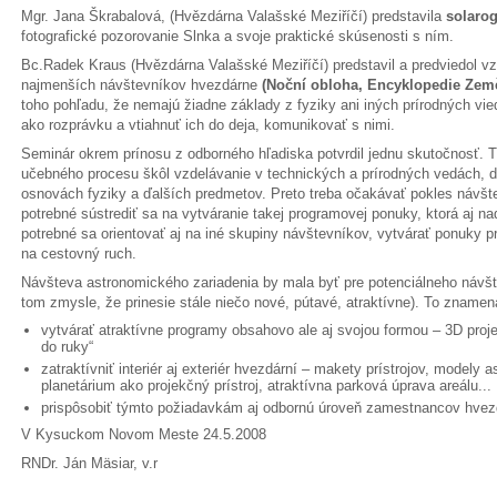
Mgr. Jana Škrabalová, (Hvězdárna Valašské Meziříčí) predstavila
solaro
fotografické pozorovanie Slnka a svoje praktické skúsenosti s ním.
Bc.Radek Kraus (Hvězdárna Valašské Meziříčí) predstavil a predviedol v
najmenších návštevníkov hvezdárne
(Noční obloha, Encyklopedie Zem
toho pohľadu, že nemajú žiadne základy z fyziky ani iných prírodných vie
ako rozprávku a vtiahnuť ich do deja, komunikovať s nimi.
Seminár okrem prínosu z odborného hľadiska potvrdil jednu skutočnosť. 
učebného procesu škôl vzdelávanie v technických a prírodných vedách, d
osnovách fyziky a ďalších predmetov. Preto treba očakávať pokles návšt
potrebné sústrediť sa na vytváranie takej programovej ponuky, ktorá aj na
potrebné sa orientovať aj na iné skupiny návštevníkov, vytvárať ponuky p
na cestovný ruch.
Návšteva astronomického zariadenia by mala byť pre potenciálneho návšte
tom zmysle, že prinesie stále niečo nové, pútavé, atraktívne). To znamen
vytvárať atraktívne programy obsahovo ale aj svojou formou – 3D proj
do ruky“
zatraktívniť interiér aj exteriér hvezdární – makety prístrojov, modely a
planetárium ako projekčný prístroj, atraktívna parková úprava areálu...
prispôsobiť týmto požiadavkám aj odbornú úroveň zamestnancov hvez
V Kysuckom Novom Meste 24.5.2008
RNDr. Ján Mäsiar, v.r