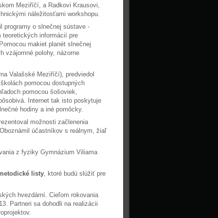
šskom Meziříčí, a Radkovi Krausovi,
echnickými náležitosťami workshopu.
l programy o slnečnej sústave -
 teoretických informácií pre
 Pomocou makiet planét slnečnej
ch vzájomné polohy, názorne
a Valašské Meziříčí), predviedol
j školách pomocou dostupných
hľadoch pomocou šošoviek,
sobivá. Internet tak isto poskytuje
lnečné hodiny a iné pomôcky.
rezentoval možnosti začlenenia
Oboznámil účastníkov s reálnym, žiaľ
lávania z fyziky Gymnázium Viliama
etodické listy
, ktoré budú slúžiť pre
erských hvezdární. Cieľom rokovania
. Partneri sa dohodli na realizácii
oprojektov.