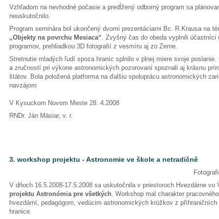
Vzhľadom na nevhodné počasie a predĺžený odborný program sa plánovan
neuskutočnilo.
Program seminára bol ukončený dvomi prezentáciami Bc. R.Krausa na t
„Objekty na povrchu Mesiaca“
. Zvyšný čas do obeda vyplnili účastníc
programov, prehliadkou 3D fotografií z vesmíru aj zo Zeme.
Stretnutie mladých ľudí spoza hraníc splnilo v plnej miere svoje poslani
a zručností pri výkone astronomických pozorovaní spoznali aj krásnu prí
štátov. Bola položená platforma na ďalšiu spoluprácu astronomických zar
navzájom
V Kysuckom Novom Meste 28. 4.2008
RNDr. Ján Mäsiar, v. r.
3. workshop projektu - Astronomie ve škole a netradičně
Fotograf
V dňoch 16.5.2008-17.5.2008 sa uskutočnila v priestoroch Hvezdárne vo Va
projektu Astronómia pre všetkých
. Workshop mal charakter pracovného
hvezdární, pedagógom, vedúcim astronomických krúžkov z příhraničních 
hranice.