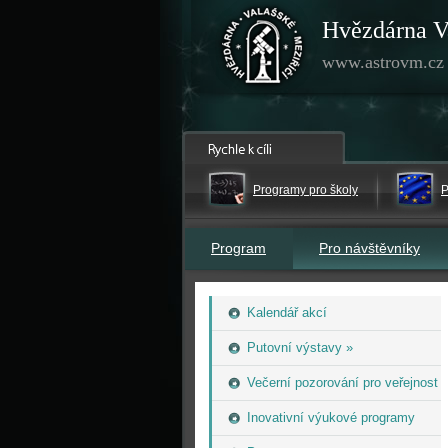
Hvězdárna V
www.astrovm.cz
Programy pro školy
P
Program
Pro návštěvníky
Kalendář akcí
Putovní výstavy »
Večerní pozorování pro veřejnost
Inovativní výukové programy