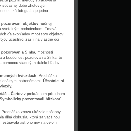
ležité poznať metódy spracovania
 v súčasnej dobe zhotovujú
onomická fotografia je jedna
i
pozorovaní objektov nočnej
rým svetelným podmienkam. Tmavá
ých ďalekohľadov množstvo objektov
jov účastníci zažili na vlastné oči
pozorovania Slnka,
možnosti
ria a budúcnosť pozorovania Slnka, to
ka pomocou viacerých ďalekohľadov,
emenných hviezdach
. Prednáška
esionálnymi astronómami.
Účastníci si
viezdy.
rtáš – Čertov
v prekrásnom prírodnom
. Symbolicky prezentovali blízkosť
.
Prednáška znovu ukázala spôsoby
a dlhá diskusia, ktorá sa väčšinou
zamestnávala astronómov na celom