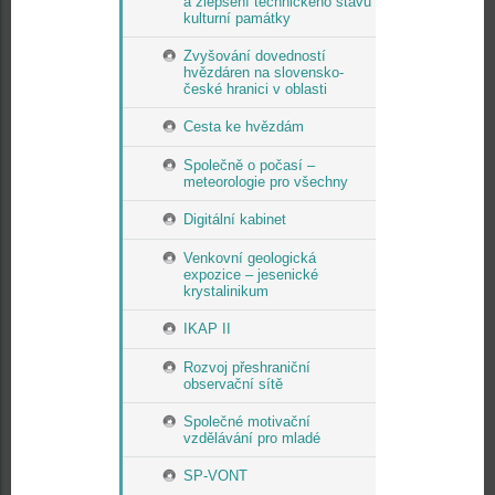
a zlepšení technického stavu
kulturní památky
Zvyšování dovedností
hvězdáren na slovensko-
české hranici v oblasti
Cesta ke hvězdám
Společně o počasí –
meteorologie pro všechny
Digitální kabinet
Venkovní geologická
expozice – jesenické
krystalinikum
IKAP II
Rozvoj přeshraniční
observační sítě
Společné motivační
vzdělávání pro mladé
SP-VONT