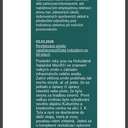
děti zahlcovat informacemi, ale
nabídnout jim smysluplnou rekreaci
plnou her, zábavných úkolů,
dobrovolných sportovních aktivit a
především odpočinku pod
hvězdnou oblohou při nočních
pozorováních.
03.03.2026
Revitalizace areálu
valašskomeziříčské hvězdárny po
60 letech
Poslední roky jsou na Hvězdárně
Valašské Meziříčí ve znamení
velkých změn v základní
infrastruktuře celého areálu.
Zatím většina změn probíhala tak
trochu skrytě, ať už proto, že se
jednalo o opravy či úpravy
interiérů nebo proto, že byla
skryta za hradbou stromů. První
velkou změnou bylo vybudování
nového objektu Kulturního a
kreativního centra na ulici J. K.
Tyla a nyní se dostáváme do
další etapy, která je svou
povahou velmi zřetelná. Jedná se
o komplexní revitalizaci oplocení