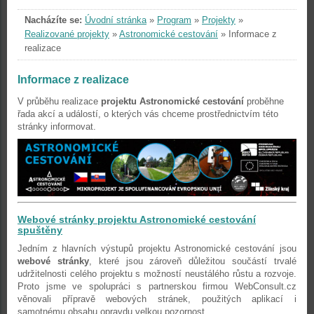
Nacházíte se:
Úvodní stránka
»
Program
»
Projekty
»
Realizované projekty
»
Astronomické cestování
»
Informace z
realizace
Informace z realizace
V průběhu realizace
projektu Astronomické cestování
proběhne
řada akcí a událostí, o kterých vás chceme prostřednictvím této
stránky informovat.
Webové stránky projektu Astronomické cestování
spuštěny
Jedním z hlavních výstupů projektu Astronomické cestování jsou
webové stránky
, které jsou zároveň důležitou součástí trvalé
udržitelnosti celého projektu s možností neustálého růstu a rozvoje.
Proto jsme ve spolupráci s partnerskou firmou WebConsult.cz
věnovali přípravě webových stránek, použitých aplikací i
samotnému obsahu opravdu velkou pozornost.