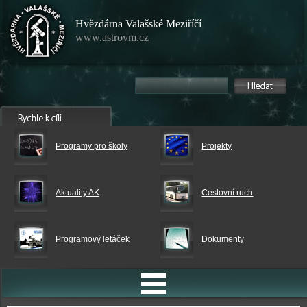
Hvězdárna Valašské Meziříčí
www.astrovm.cz
Programy pro školy
Projekty
Aktuality AK
Cestovní ruch
Programový letáček
Dokumenty