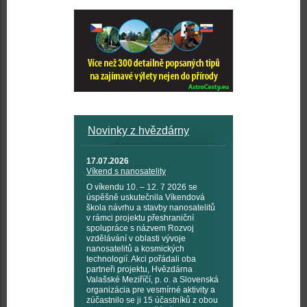
Novinky z hvězdárny
17.07.2026
Víkend s nanosatelity
O víkendu 10. – 12. 7 2026 se
úspěšně uskutečnila Víkendová
škola návrhu a stavby nanosatelitů
v rámci projektu přeshraniční
spolupráce s názvem Rozvoj
vzdělávání v oblasti vývoje
nanosatelitů a kosmických
technologií. Akci pořádali oba
partneři projektu, Hvězdárna
Valašské Meziříčí, p. o. a Slovenská
organizácia pre vesmírné aktivity a
zúčastnilo se ji 15 účastníků z obou