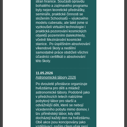
stran hranice. Součástí opravdu
bohatého a zajímavého programu
byly nejen teoretické přednášky,
semináře, praktické činnosti se
složením Schoolsatů – výukového
modelu cubesatu, ale také jsme si
vyzkoušeli virtuální technologie i
praktická pozorování kosmických
objektů pozemními dalekohledy,
včetně Mezinárodní kosmické
stanice. Po úspěšném absolvování
víkendové školy a nedělní
samostatné práce obdrželi všichni
účastníci certifikát o absolvování
této školy.
11.05.2026
Astronomické tábory 2026
Po dvouleté přestávce organizuje
hvězdárna pro děti a mládež
astronomické tábory. Podobně jako
v předchozích letech nabízíme
pobytový tábor pro starší a
odvážnější děti, které se nebojí
vícedenního pobytu mimo domov, i
tzv. příměstský tábor, kdy děti
docházejí každý den na hvězdárnu.
Obě akce jsou koncipovány jako
vzdělávací, naším cílem však není