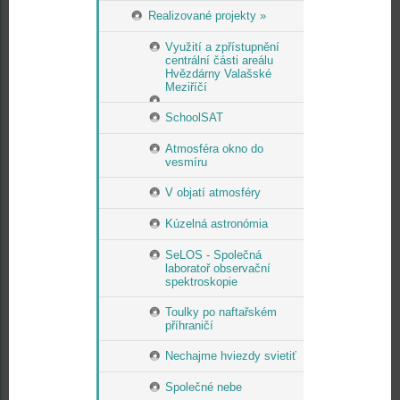
Realizované projekty »
Využití a zpřístupnění
centrální části areálu
Hvězdárny Valašské
Meziříčí
SchoolSAT
Atmosféra okno do
vesmíru
V objatí atmosféry
Kúzelná astronómia
SeLOS - Společná
laboratoř observační
spektroskopie
Toulky po naftařském
příhraničí
Nechajme hviezdy svietiť
Společné nebe