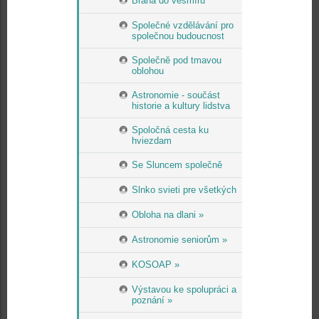
Brána do vesmíru
Společné vzdělávání pro
společnou budoucnost
Společně pod tmavou
oblohou
Astronomie - součást
historie a kultury lidstva
Spoločná cesta ku
hviezdam
Se Sluncem společně
Slnko svieti pre všetkých
Obloha na dlani »
Astronomie seniorům »
KOSOAP »
Výstavou ke spolupráci a
poznání »