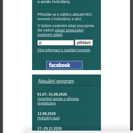
a areálu hvězdárny.
Přihlašte se k odběru aktualit AKA,
novinek z hvězdárny a akcí:
S Vašimi osobními údaji pracujeme
dle našich
zásad zpracování
osobních údajů
.
Více informací o zasílání novinek
Aktuální program
01.07.-31.08.2026
Uzavření areálu z důvodu
revitalizace
12.08.2026
Hvězdný duel
27.-29.11.2026