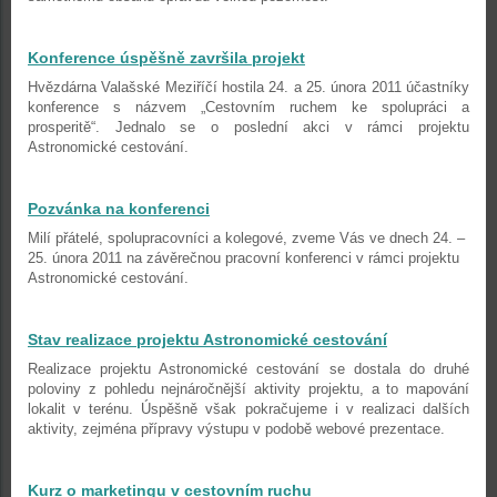
Konference úspěšně završila projekt
Hvězdárna Valašské Meziříčí hostila 24. a 25. února 2011 účastníky
konference s názvem „Cestovním ruchem ke spolupráci a
prosperitě“. Jednalo se o poslední akci v rámci projektu
Astronomické cestování.
Pozvánka na konferenci
Milí přátelé, spolupracovníci a kolegové, zveme Vás ve dnech 24. –
25. února 2011 na závěrečnou pracovní konferenci v rámci projektu
Astronomické cestování.
Stav realizace projektu Astronomické cestování
Realizace projektu Astronomické cestování se dostala do druhé
poloviny z pohledu nejnáročnější aktivity projektu, a to mapování
lokalit v terénu. Úspěšně však pokračujeme i v realizaci dalších
aktivity, zejména přípravy výstupu v podobě webové prezentace.
Kurz o marketingu v cestovním ruchu