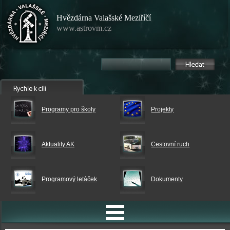
Hvězdárna Valašské Meziříčí
www.astrovm.cz
Programy pro školy
Projekty
Aktuality AK
Cestovní ruch
Programový letáček
Dokumenty