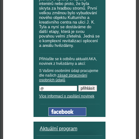
interiérů nebo proto, že byla
skryta za hradbou stromů. První
velkou změnou bylo vybudování
nového objektu Kulturního a
kreativního centra na ulici J. K.
Tyla a nyní se dostáváme do
další etapy, která je svou
povahou velmi zřetelná. Jedná se
o komplexní revitalizaci oplocení
a areálu hvězdárny.
Přihlašte se k odběru aktualit AKA,
novinek z hvězdárny a akcí:
S Vašimi osobními údaji pracujeme
dle našich
zásad zpracování
osobních údajů
.
Více informací o zasílání novinek
Aktuální program