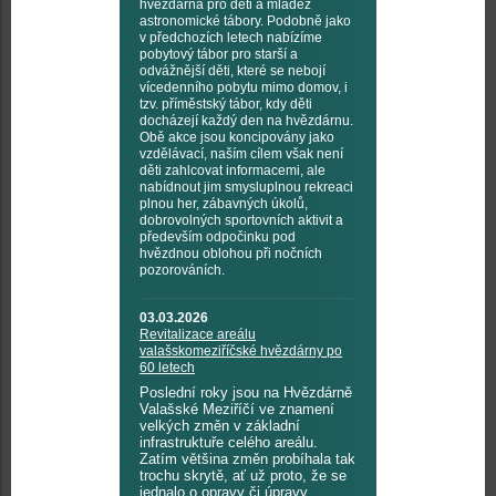
hvězdárna pro děti a mládež
astronomické tábory. Podobně jako
v předchozích letech nabízíme
pobytový tábor pro starší a
odvážnější děti, které se nebojí
vícedenního pobytu mimo domov, i
tzv. příměstský tábor, kdy děti
docházejí každý den na hvězdárnu.
Obě akce jsou koncipovány jako
vzdělávací, naším cílem však není
děti zahlcovat informacemi, ale
nabídnout jim smysluplnou rekreaci
plnou her, zábavných úkolů,
dobrovolných sportovních aktivit a
především odpočinku pod
hvězdnou oblohou při nočních
pozorováních.
03.03.2026
Revitalizace areálu
valašskomeziříčské hvězdárny po
60 letech
Poslední roky jsou na Hvězdárně
Valašské Meziříčí ve znamení
velkých změn v základní
infrastruktuře celého areálu.
Zatím většina změn probíhala tak
trochu skrytě, ať už proto, že se
jednalo o opravy či úpravy