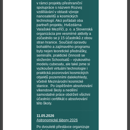
v rámci projektu přeshraniční
spolupráce s názvem Rozvoj
vzdělávání v oblasti vývoje
nanosatelitů a kosmických
technologií. Akci pořádali oba
partneři projektu, Hvězdárna
Valašské Meziříčí, p. o. a Slovenská
organizácia pre vesmírné aktivity a
zúčastnilo se ji 15 účastníků z obou
stran hranice. Součástí opravdu
bohatého a zajímavého programu
byly nejen teoretické přednášky,
semináře, praktické činnosti se
složením Schoolsatů – výukového
modelu cubesatu, ale také jsme si
vyzkoušeli virtuální technologie i
praktická pozorování kosmických
objektů pozemními dalekohledy,
včetně Mezinárodní kosmické
stanice. Po úspěšném absolvování
víkendové školy a nedělní
samostatné práce obdrželi všichni
účastníci certifikát o absolvování
této školy.
11.05.2026
Astronomické tábory 2026
Po dvouleté přestávce organizuje