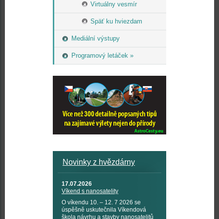
Virtuálny vesmír
Späť ku hviezdam
Mediální výstupy
Programový letáček »
Novinky z hvězdárny
17.07.2026
Víkend s nanosatelity
O víkendu 10. – 12. 7 2026 se
úspěšně uskutečnila Víkendová
škola návrhu a stavby nanosatelitů