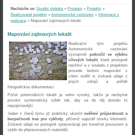
Nacházíte se:
Úvodní stránka
»
Program
»
Projekty
»
Realizované projekty
»
Astronomické cestování
»
Informace z
realizace
»
Mapování zajímavých lokalit
Mapování zajímavých lokalit
Realizační tým projektu
Astronomické cestování
významně
pokročil ve výběru
cílových lokalit
, které postupně
navštíví a v souladu s projektem
provede terénní mapování s
cílem ověřit si získané údaje z
jiných zdrojů a pořídit
fotografickou dokumentaci.
Počet potenciálních lokalit je velmi vysoký, takže je nezbytné
provést systematický výběr tak, aby se do něj dostalo to
nejzajímavější.
Jeden z členů týmu již prakticky ukončil
ověření průjezdnosti a
bezpečnosti tras pro cyklisty
, přičemž najezdil stovky kilometrů.
Získané údaje se postupně zpracovávají pro konečné posouzení a
výběr do připravovaných materiálů.