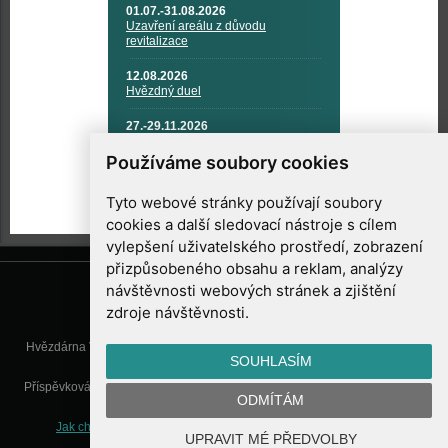
01.07.-31.08.2026
Uzavření areálu z důvodu
revitalizace
12.08.2026
Hvězdný duel
27.-29.11.2026
KOSMONAUTIKA, RAKETOVÁ
TECHNIKA A KOSMICKÉ
Používáme soubory cookies
TECHNOLOGIE
Tyto webové stránky používají soubory
cookies a další sledovací nástroje s cílem
vylepšení uživatelského prostředí, zobrazení
přizpůsobeného obsahu a reklam, analýzy
návštěvnosti webových stránek a zjištění
zdroje návštěvnosti.
Hvězdárna Valašské Meziříčí, příspěvková organizace, Vsetínská 78, 757
SOUHLASÍM
01 Valašské Meziříčí
Příspěvková organizace Zlínského kraje. Telefon:
571 611 928
, Mobil:
777
ODMÍTÁM
277 134
, E-mail:
info@astrovm.cz
Jak chráníme Vaše osobní údaje
|
Nastavení cookies
| Vyrobil:
UPRAVIT MÉ PŘEDVOLBY
WebConsult.cz