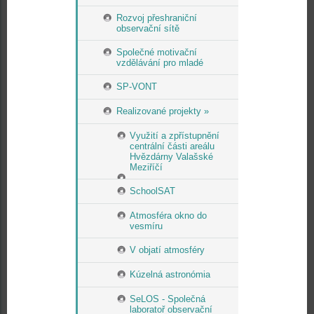
Rozvoj přeshraniční
observační sítě
Společné motivační
vzdělávání pro mladé
SP-VONT
Realizované projekty »
Využití a zpřístupnění
centrální části areálu
Hvězdárny Valašské
Meziříčí
SchoolSAT
Atmosféra okno do
vesmíru
V objatí atmosféry
Kúzelná astronómia
SeLOS - Společná
laboratoř observační