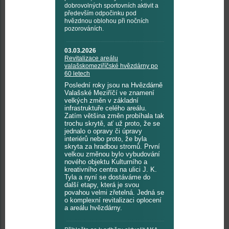
dobrovolných sportovních aktivit a
především odpočinku pod
hvězdnou oblohou při nočních
pozorováních.
03.03.2026
Revitalizace areálu
valašskomeziříčské hvězdárny po
60 letech
Poslední roky jsou na Hvězdárně
Valašské Meziříčí ve znamení
velkých změn v základní
infrastruktuře celého areálu.
Zatím většina změn probíhala tak
trochu skrytě, ať už proto, že se
jednalo o opravy či úpravy
interiérů nebo proto, že byla
skryta za hradbou stromů. První
velkou změnou bylo vybudování
nového objektu Kulturního a
kreativního centra na ulici J. K.
Tyla a nyní se dostáváme do
další etapy, která je svou
povahou velmi zřetelná. Jedná se
o komplexní revitalizaci oplocení
a areálu hvězdárny.