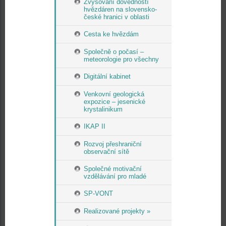
Zvyšování dovedností
hvězdáren na slovensko-
české hranici v oblasti
Cesta ke hvězdám
Společně o počasí –
meteorologie pro všechny
Digitální kabinet
Venkovní geologická
expozice – jesenické
krystalinikum
IKAP II
Rozvoj přeshraniční
observační sítě
Společné motivační
vzdělávání pro mladé
SP-VONT
Realizované projekty »