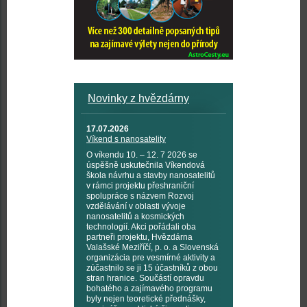
Novinky z hvězdárny
17.07.2026
Víkend s nanosatelity
O víkendu 10. – 12. 7 2026 se
úspěšně uskutečnila Víkendová
škola návrhu a stavby nanosatelitů
v rámci projektu přeshraniční
spolupráce s názvem Rozvoj
vzdělávání v oblasti vývoje
nanosatelitů a kosmických
technologií. Akci pořádali oba
partneři projektu, Hvězdárna
Valašské Meziříčí, p. o. a Slovenská
organizácia pre vesmírné aktivity a
zúčastnilo se ji 15 účastníků z obou
stran hranice. Součástí opravdu
bohatého a zajímavého programu
byly nejen teoretické přednášky,