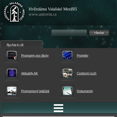
Hvězdárna Valašské Meziříčí
www.astrovm.cz
Programy pro školy
Projekty
Aktuality AK
Cestovní ruch
Programový letáček
Dokumenty