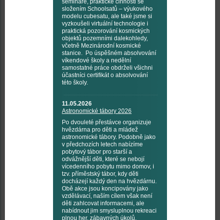
semináře, praktické činnosti se
složením Schoolsatů – výukového
modelu cubesatu, ale také jsme si
vyzkoušeli virtuální technologie i
praktická pozorování kosmických
objektů pozemními dalekohledy,
včetně Mezinárodní kosmické
stanice. Po úspěšném absolvování
víkendové školy a nedělní
samostatné práce obdrželi všichni
účastníci certifikát o absolvování
této školy.
11.05.2026
Astronomické tábory 2026
Po dvouleté přestávce organizuje
hvězdárna pro děti a mládež
astronomické tábory. Podobně jako
v předchozích letech nabízíme
pobytový tábor pro starší a
odvážnější děti, které se nebojí
vícedenního pobytu mimo domov, i
tzv. příměstský tábor, kdy děti
docházejí každý den na hvězdárnu.
Obě akce jsou koncipovány jako
vzdělávací, naším cílem však není
děti zahlcovat informacemi, ale
nabídnout jim smysluplnou rekreaci
plnou her, zábavných úkolů,