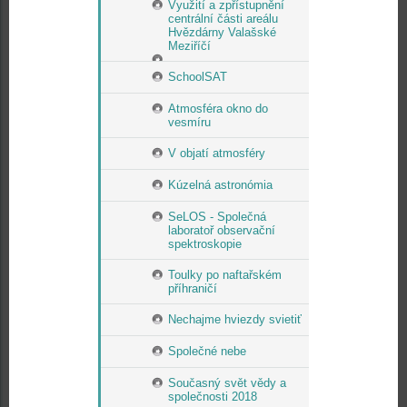
Využití a zpřístupnění
centrální části areálu
Hvězdárny Valašské
Meziříčí
SchoolSAT
Atmosféra okno do
vesmíru
V objatí atmosféry
Kúzelná astronómia
SeLOS - Společná
laboratoř observační
spektroskopie
Toulky po naftařském
příhraničí
Nechajme hviezdy svietiť
Společné nebe
Současný svět vědy a
společnosti 2018