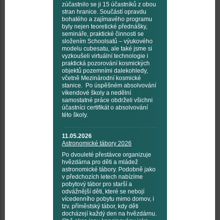
zúčastnilo se ji 15 účastníků z obou
stran hranice. Součástí opravdu
bohatého a zajímavého programu
byly nejen teoretické přednášky,
semináře, praktické činnosti se
složením Schoolsatů – výukového
modelu cubesatu, ale také jsme si
vyzkoušeli virtuální technologie i
praktická pozorování kosmických
objektů pozemními dalekohledy,
včetně Mezinárodní kosmické
stanice. Po úspěšném absolvování
víkendové školy a nedělní
samostatné práce obdrželi všichni
účastníci certifikát o absolvování
této školy.
11.05.2026
Astronomické tábory 2026
Po dvouleté přestávce organizuje
hvězdárna pro děti a mládež
astronomické tábory. Podobně jako
v předchozích letech nabízíme
pobytový tábor pro starší a
odvážnější děti, které se nebojí
vícedenního pobytu mimo domov, i
tzv. příměstský tábor, kdy děti
docházejí každý den na hvězdárnu.