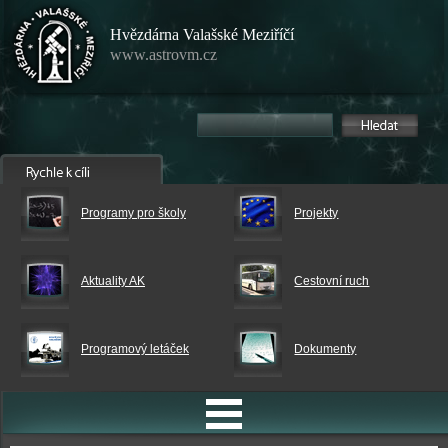
Hvězdárna Valašské Meziříčí
www.astrovm.cz
Programy pro školy
Projekty
Aktuality AK
Cestovní ruch
Programový letáček
Dokumenty