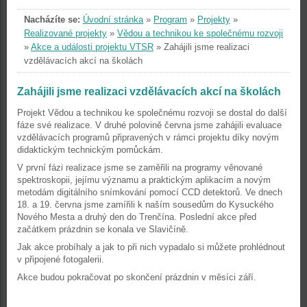
Nacházíte se:
Úvodní stránka
»
Program
»
Projekty
»
Realizované projekty
»
Vědou a technikou ke společnému rozvoji
»
Akce a události projektu VTSR
»
Zahájili jsme realizaci
vzdělávacích akcí na školách
Zahájili jsme realizaci vzdělávacích akcí na školách
Projekt Vědou a technikou ke společnému rozvoji se dostal do další
fáze své realizace. V druhé polovině června jsme zahájili evaluace
vzdělávacích programů připravených v rámci projektu díky novým
didaktickým technickým pomůckám.
V první fázi realizace jsme se zaměřili na programy věnované
spektroskopii, jejímu významu a praktickým aplikacím a novým
metodám digitálního snímkování pomocí CCD detektorů. Ve dnech
18. a 19. června jsme zamířili k naším sousedům do Kysuckého
Nového Mesta a druhý den do Trenčína. Poslední akce před
začátkem prázdnin se konala ve Slavičíně.
Jak akce probíhaly a jak to při nich vypadalo si můžete prohlédnout
v připojené fotogalerii.
Akce budou pokračovat po skončení prázdnin v měsíci září.