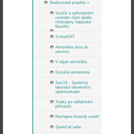
Realizované projekty »
Využití a zpřístupnění
centrální části areálu
Hvězdárny Valašské
Meziříčí
SchoolSAT
Atmosféra okno do
vesmíru
V objatí atmosféry
Kúzelná astronómia
SeLOS - Společná
laboratoř observační
spektroskopie
Toulky po naftařském
příhraničí
Nechajme hviezdy svietiť
Společné nebe