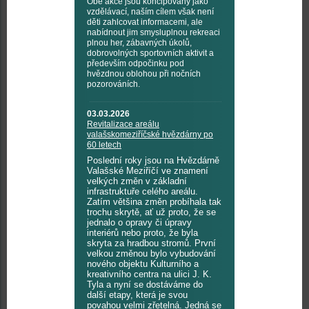
Obě akce jsou koncipovány jako
vzdělávací, naším cílem však není
děti zahlcovat informacemi, ale
nabídnout jim smysluplnou rekreaci
plnou her, zábavných úkolů,
dobrovolných sportovních aktivit a
především odpočinku pod
hvězdnou oblohou při nočních
pozorováních.
03.03.2026
Revitalizace areálu
valašskomeziříčské hvězdárny po
60 letech
Poslední roky jsou na Hvězdárně
Valašské Meziříčí ve znamení
velkých změn v základní
infrastruktuře celého areálu.
Zatím většina změn probíhala tak
trochu skrytě, ať už proto, že se
jednalo o opravy či úpravy
interiérů nebo proto, že byla
skryta za hradbou stromů. První
velkou změnou bylo vybudování
nového objektu Kulturního a
kreativního centra na ulici J. K.
Tyla a nyní se dostáváme do
další etapy, která je svou
povahou velmi zřetelná. Jedná se