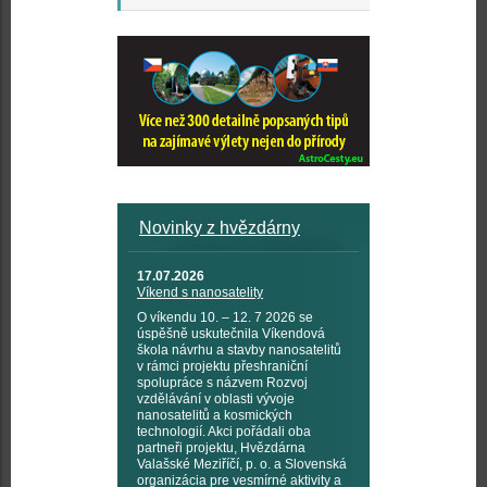
Novinky z hvězdárny
17.07.2026
Víkend s nanosatelity
O víkendu 10. – 12. 7 2026 se
úspěšně uskutečnila Víkendová
škola návrhu a stavby nanosatelitů
v rámci projektu přeshraniční
spolupráce s názvem Rozvoj
vzdělávání v oblasti vývoje
nanosatelitů a kosmických
technologií. Akci pořádali oba
partneři projektu, Hvězdárna
Valašské Meziříčí, p. o. a Slovenská
organizácia pre vesmírné aktivity a