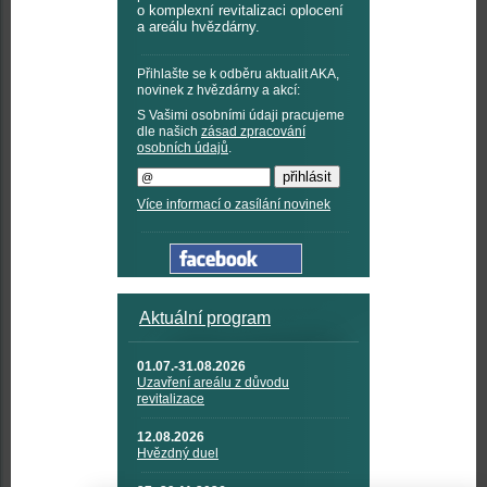
o komplexní revitalizaci oplocení
a areálu hvězdárny.
Přihlašte se k odběru aktualit AKA,
novinek z hvězdárny a akcí:
S Vašimi osobními údaji pracujeme
dle našich
zásad zpracování
osobních údajů
.
Více informací o zasílání novinek
Aktuální program
01.07.-31.08.2026
Uzavření areálu z důvodu
revitalizace
12.08.2026
Hvězdný duel