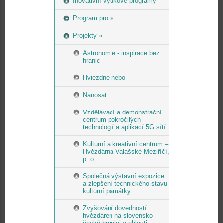
Inovativní výukové programy
Program pro »
Projekty »
Astronomie - inspirace bez
hranic
Hviezdne nebo
Nanosat
Vzdělávací a demonstrační
centrum pokročilých
technologií a aplikací 5G sítí
Kulturní a kreativní centrum –
Hvězdárna Valašské Meziříčí,
p. o.
Společná výstavní expozice
a zlepšení technického stavu
kulturní památky
Zvyšování dovedností
hvězdáren na slovensko-
české hranici v oblasti