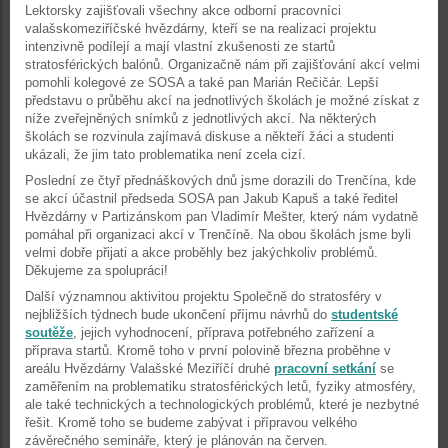
Lektorsky zajišťovali všechny akce odborní pracovníci
valašskomeziříčské hvězdárny, kteří se na realizaci projektu
intenzivně podílejí a mají vlastní zkušenosti ze startů
stratosférických balónů. Organizačně nám při zajišťování akcí velmi
pomohli kolegové ze SOSA a také pan Marián Rečičár. Lepší
představu o průběhu akcí na jednotlivých školách je možné získat z
níže zveřejněných snímků z jednotlivých akcí. Na některých
školách se rozvinula zajímavá diskuse a někteří žáci a studenti
ukázali, že jim tato problematika není zcela cizí.
Poslední ze čtyř přednáškových dnů jsme dorazili do Trenčína, kde
se akcí účastnil předseda SOSA pan Jakub Kapuš a také ředitel
Hvězdárny v Partizánskom pan Vladimír Mešter, který nám vydatně
pomáhal při organizaci akcí v Trenčíně. Na obou školách jsme byli
velmi dobře přijati a akce proběhly bez jakýchkoliv problémů.
Děkujeme za spolupráci!
Další významnou aktivitou projektu Společně do stratosféry v
nejbližších týdnech bude ukončení příjmu návrhů do
studentské
soutěže
, jejich vyhodnocení, příprava potřebného zařízení a
příprava startů. Kromě toho v první polovině března proběhne v
areálu Hvězdárny Valašské Meziříčí druhé
pracovní setkání
se
zaměřením na problematiku stratosférických letů, fyziky atmosféry,
ale také technických a technologických problémů, které je nezbytné
řešit. Kromě toho se budeme zabývat i přípravou velkého
závěrečného semináře, který je plánován na červen.