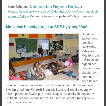
Nacházíte se:
Úvodní stránka
»
Program
»
Projekty
»
Realizované projekty
»
Společně do stratosféry
»
Akce a události
projektu SdS
»
Motivační besedy projektu SDS byly úspěšné
Motivační besedy projektu SDS byly úspěšné
Do aktivit
společného
projektu
Hvězdárny
Valašské
Meziříčí, p.o.
a Slovenské
organizace
pro vesmírné
aktivity byla
zahrnuta i
série besed
určených žákům nejvyšších ročníků základních škol a zejména
školám středním. Po
sérii 8 besed
, které realizoval slovenský
lektor, předseda SOSA pan Jakub Kapuš, na českých školách v
průběhu listopadu a prosince 2013, jsme se vydali druhý týden v
únoru na Slovensko.