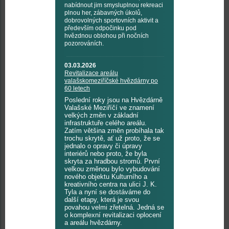
nabídnout jim smysluplnou rekreaci
plnou her, zábavných úkolů,
dobrovolných sportovních aktivit a
především odpočinku pod
hvězdnou oblohou při nočních
pozorováních.
03.03.2026
Revitalizace areálu
valašskomeziříčské hvězdárny po
60 letech
Poslední roky jsou na Hvězdárně
Valašské Meziříčí ve znamení
velkých změn v základní
infrastruktuře celého areálu.
Zatím většina změn probíhala tak
trochu skrytě, ať už proto, že se
jednalo o opravy či úpravy
interiérů nebo proto, že byla
skryta za hradbou stromů. První
velkou změnou bylo vybudování
nového objektu Kulturního a
kreativního centra na ulici J. K.
Tyla a nyní se dostáváme do
další etapy, která je svou
povahou velmi zřetelná. Jedná se
o komplexní revitalizaci oplocení
a areálu hvězdárny.