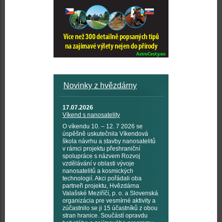
Novinky z hvězdárny
17.07.2026
Víkend s nanosatelity
O víkendu 10. – 12. 7 2026 se
úspěšně uskutečnila Víkendová
škola návrhu a stavby nanosatelitů
v rámci projektu přeshraniční
spolupráce s názvem Rozvoj
vzdělávání v oblasti vývoje
nanosatelitů a kosmických
technologií. Akci pořádali oba
partneři projektu, Hvězdárna
Valašské Meziříčí, p. o. a Slovenská
organizácia pre vesmírné aktivity a
zúčastnilo se ji 15 účastníků z obou
stran hranice. Součástí opravdu