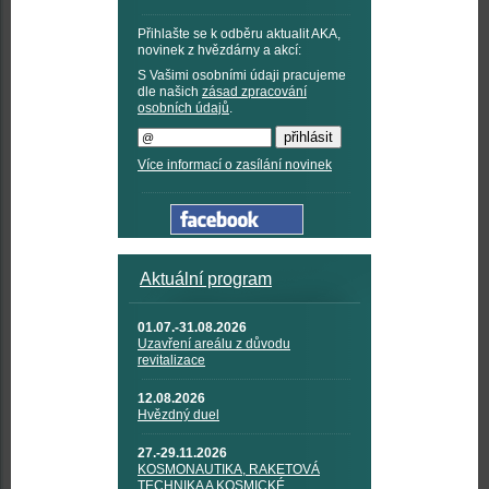
Přihlašte se k odběru aktualit AKA,
novinek z hvězdárny a akcí:
S Vašimi osobními údaji pracujeme
dle našich
zásad zpracování
osobních údajů
.
Více informací o zasílání novinek
Aktuální program
01.07.-31.08.2026
Uzavření areálu z důvodu
revitalizace
12.08.2026
Hvězdný duel
27.-29.11.2026
KOSMONAUTIKA, RAKETOVÁ
TECHNIKA A KOSMICKÉ