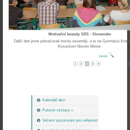
Motivační besedy SDS - Slovensko
Další den jsme pokračovali trochu severněji, a to na Gymnáziu Kom
Kysuckom Novom Meste.
Zvětšit
N
1
2
3
4
5
Kalendář akcí
Putovní výstavy »
Večerní pozorování pro veřejnost