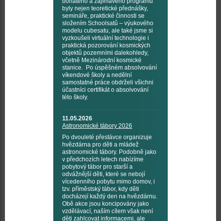
bohatého a zajímavého programu
byly nejen teoretické přednášky,
semináře, praktické činnosti se
složením Schoolsatů – výukového
modelu cubesatu, ale také jsme si
vyzkoušeli virtuální technologie i
praktická pozorování kosmických
objektů pozemními dalekohledy,
včetně Mezinárodní kosmické
stanice. Po úspěšném absolvování
víkendové školy a nedělní
samostatné práce obdrželi všichni
účastníci certifikát o absolvování
této školy.
11.05.2026
Astronomické tábory 2026
Po dvouleté přestávce organizuje
hvězdárna pro děti a mládež
astronomické tábory. Podobně jako
v předchozích letech nabízíme
pobytový tábor pro starší a
odvážnější děti, které se nebojí
vícedenního pobytu mimo domov, i
tzv. příměstský tábor, kdy děti
docházejí každý den na hvězdárnu.
Obě akce jsou koncipovány jako
vzdělávací, naším cílem však není
děti zahlcovat informacemi, ale