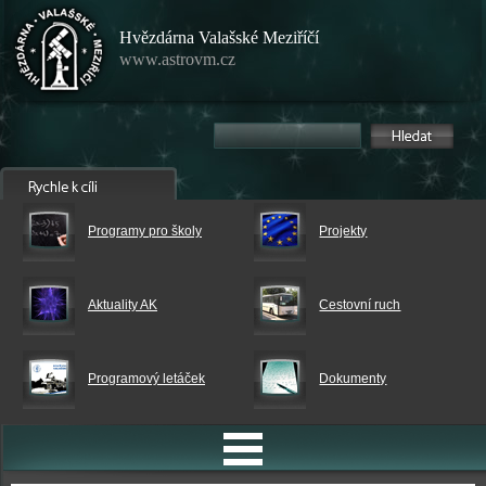
Hvězdárna Valašské Meziříčí
www.astrovm.cz
Programy pro školy
Projekty
Aktuality AK
Cestovní ruch
Programový letáček
Dokumenty