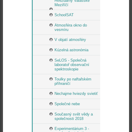
Hvězdárny Valašské
Meziříčí
SchoolSAT
Atmosféra okno do
vesmíru
V objatí atmosféry
Kúzelná astronómia
SeLOS - Společná
laboratoř observační
spektroskopie
Toulky po naftařském
příhraničí
Nechajme hviezdy svietiť
Společné nebe
Současný svět vědy a
společnosti 2018
Experimentárium 3 -