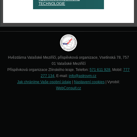
TECHNOLOGIE
Hvězdárna Valašské Meziříčí, příspěvková organizace, Vsetínská 78, 757
01 Valašské Meziříčí
Příspěvková organizace Zlínského kraje. Telefon:
571 611 928
, Mobil:
777
277 134
, E-mail:
info@astrovm.cz
Jak chráníme Vaše osobní údaje
|
Nastavení cookies
| Vyrobil:
WebConsult.cz