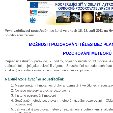
První
vzdělávací soustředění
se koná
ve dnech 16.-18. září 2011 na H
prvního soustředění:
MOŽNOSTI POZOROVÁNÍ TĚLES MEZIPLA
POZOROVÁNÍ METEORŮ
Příjezd účastníků v pátek do 17. hodiny, odjezd v neděli po 13. hodině. A
začátečníci stejně jako pokročilí zájemci. Soustředění se bude odehrávat
znalosti) a vlastní samostatné činnosti nebo ve skupinkách.
Náplně vzdělávacího soustředění:
Meziplanetární hmota, její druhy a rozmístění ve Sluneční soustav
Co jsou meteory a proč je pozorujeme
Historie pozorování meteorů
Současné metody pozorování meteorů (vizuální pozorování – CCD/
pozorování)
Jak vizuálně pozorovat meteory (seznámení s potřebnými znalostm