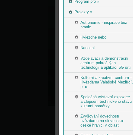
Program pro »
Projekty »
Astronomie - inspirace bez
hranic
Hviezdne nebo
Nanosat
Vzdělávací a demonstrační
centrum pokročilých
technologií a aplikací 5G sítí
Kulturní a kreativní centrum –
Hvězdárna Valašské Meziříčí,
p. o.
Společná výstavní expozice
a zlepšení technického stavu
kulturní památky
Zvyšování dovedností
hvězdáren na slovensko-
české hranici v oblasti