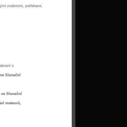
ými znalostmi, potřebami,
námení s
 ve Sluneční
í ve Sluneční
ání meteorů,