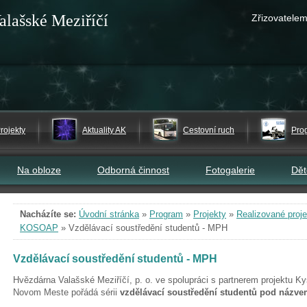
alašské Meziříčí
Zřizovatelem
rojekty
Aktuality AK
Cestovní ruch
Pro
Na obloze
Odborná činnost
Fotogalerie
Dě
Nacházíte se:
Úvodní stránka
»
Program
»
Projekty
»
Realizované proje
KOSOAP
»
Vzdělávací soustředění studentů - MPH
Vzdělávací soustředění studentů - MPH
Hvězdárna Valašské Meziříčí, p. o. ve spolupráci s partnerem projektu
Novom Meste pořádá sérii
vzdělávací soustředění studentů pod názv