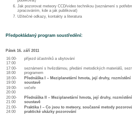
publikovat)
Jak pozorovat meteory CCD/video technikou (seznámení s potřebn
zpracováním, kde a jak publikovat)
Užitečné odkazy, kontakty a literatura
Předpokládaný program soustředění:
Pátek 16. září 2011
16:00-
příjezd účastníků a ubytování
17:00
17:00-
seznámení s hvězdárnou, předání metodických materiálů, sez
18:00
programem
18:00-
Přednáška I – Meziplanetární hmota, její druhy, rozmístění
19:00
soustavě
19:00-
večeře
20:00
20:00-
Přednáška II – Meziplanetární hmota, její druhy, rozmístěn
21:00
soustavě
21:00-
Praktika I – Co jsou to meteory, současné metody pozorov
24:00
praktické ukázky pozorování