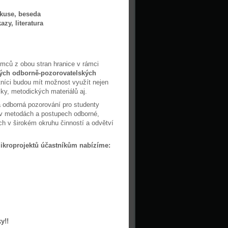
skuse, beseda
zy, literatura
emců z obou stran hranice v rámci
ckých odborně-pozorovatelských
tníci budou mít možnost využít nejen
ky, metodických materiálů aj.
a odborná pozorování pro studenty
e v metodách a postupech odborné,
h v širokém okruhu činností a odvětví
ikroprojektů účastníkům nabízíme:
y!!