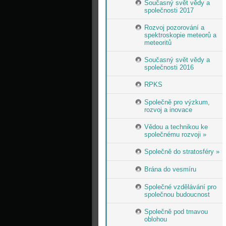
Současný svět vědy a
společnosti 2017
Rozvoj pozorování a
spektroskopie meteorů a
meteoritů
Současný svět vědy a
společnosti 2016
RPKS
Společně pro výzkum,
rozvoj a inovace
Vědou a technikou ke
společnému rozvoji »
Společně do stratosféry »
Brána do vesmíru
Společné vzdělávání pro
společnou budoucnost
Společně pod tmavou
oblohou