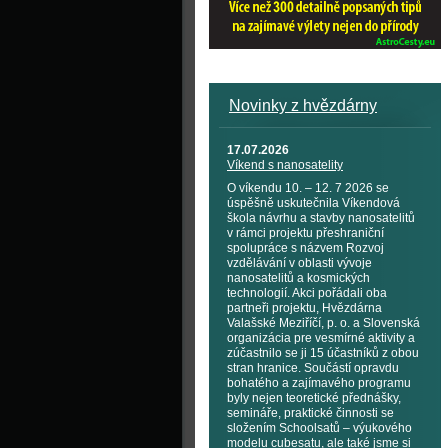
Novinky z hvězdárny
17.07.2026
Víkend s nanosatelity
O víkendu 10. – 12. 7 2026 se
úspěšně uskutečnila Víkendová
škola návrhu a stavby nanosatelitů
v rámci projektu přeshraniční
spolupráce s názvem Rozvoj
vzdělávání v oblasti vývoje
nanosatelitů a kosmických
technologií. Akci pořádali oba
partneři projektu, Hvězdárna
Valašské Meziříčí, p. o. a Slovenská
organizácia pre vesmírné aktivity a
zúčastnilo se ji 15 účastníků z obou
stran hranice. Součástí opravdu
bohatého a zajímavého programu
byly nejen teoretické přednášky,
semináře, praktické činnosti se
složením Schoolsatů – výukového
modelu cubesatu, ale také jsme si