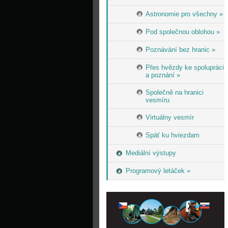
Astronomie pro všechny »
Pod společnou oblohou »
Poznávání bez hranic »
Přes hvězdy ke spolupráci
a poznání »
Společně na hranici
vesmíru
Virtuálny vesmír
Späť ku hviezdam
Mediální výstupy
Programový letáček »