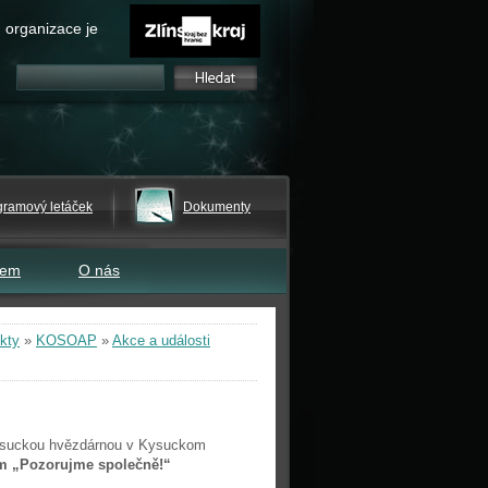
 organizace je
gramový letáček
Dokumenty
tem
O nás
kty
»
KOSOAP
»
Akce a události
 Kysuckou hvězdárnou v Kysuckom
em „Pozorujme společně!“