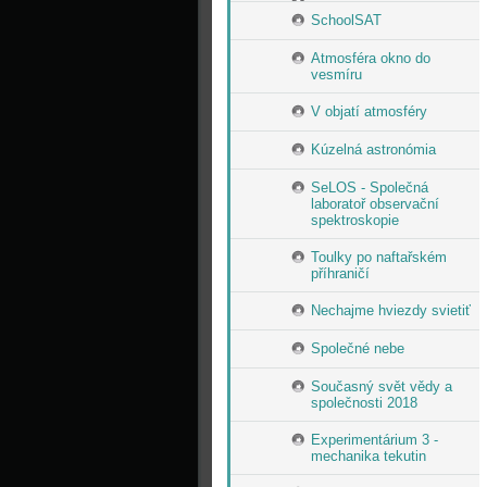
SchoolSAT
Atmosféra okno do
vesmíru
V objatí atmosféry
Kúzelná astronómia
SeLOS - Společná
laboratoř observační
spektroskopie
Toulky po naftařském
příhraničí
Nechajme hviezdy svietiť
Společné nebe
Současný svět vědy a
společnosti 2018
Experimentárium 3 -
mechanika tekutin