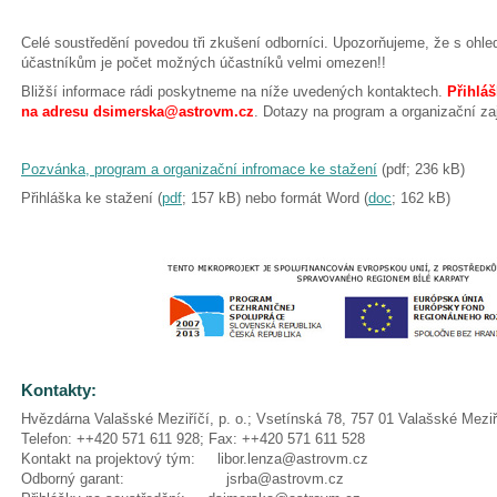
Celé soustředění povedou tři zkušení odborníci. Upozorňujeme, že s ohled
účastníkům je počet možných účastníků velmi omezen!!
Bližší informace rádi poskytneme na níže uvedených kontaktech.
Přihláš
na adresu dsimerska@astrovm.cz
. Dotazy na program a organizační za
Pozvánka, program a organizační infromace ke stažení
(pdf; 236 kB)
Přihláška ke stažení (
pdf
; 157 kB) nebo formát Word (
doc
; 162 kB)
Kontakty:
Hvězdárna Valašské Meziříčí, p. o.; Vsetínská 78, 757 01 Valašské Meziř
Telefon: ++420 571 611 928; Fax: ++420 571 611 528
Kontakt na projektový tým: libor.lenza@astrovm.cz
Odborný garant: jsrba@astrovm.cz