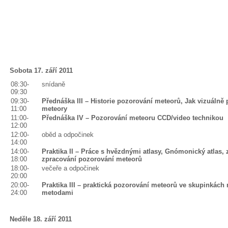
Sobota 17. září 2011
08:30-
snídaně
09:30
09:30-
Přednáška III – Historie pozorování meteorů, Jak vizuálně
11:00
meteory
11:00-
Přednáška IV – Pozorování meteoru CCD/video technikou
12:00
12:00-
oběd a odpočinek
14:00
14:00-
Praktika II – Práce s hvězdnými atlasy, Gnómonický atlas, 
18:00
zpracování pozorování meteorů
18:00-
večeře a odpočinek
20:00
20:00-
Praktika III – praktická pozorování meteorů ve skupinkách
24:00
metodami
Neděle 18. září 2011