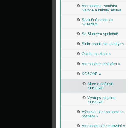
Astronomie - součást
historie a kultury lidstva
Spoločná cesta ku
hviezdam
Se Sluncem společně
Slnko svieti pre všetkých
Obloha na dlani »
Astronomie seniorům »
KOSOAP »
Akce a události
KOSOAP
Výstupy projektu
KOSOAP
Výstavou ke spolupráci a
poznání »
Astronomické cestování »