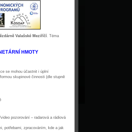
vězdárně Valašské Meziříčí
. Téma
NETÁRNÍ HMOTY
kce se mohou účastnit i úplní
 formou skupinové činnosti (dle stupně
ě
video pozorování – radarová a rádiová
i, potřebami, zpracováním, kde a jak