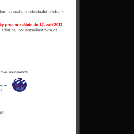
em na snahu o individuální přístup k
ky prosím zašlete do 12. září 2011
jištění na libor.lenza@astrovm.cz.
íčí