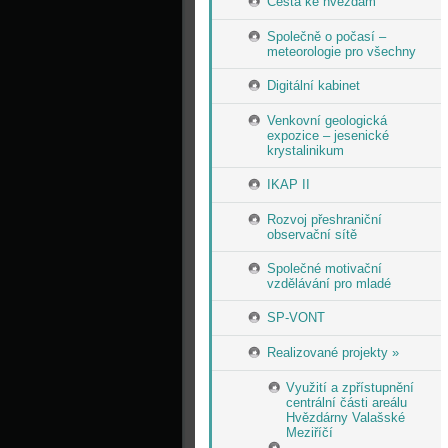
Cesta ke hvězdám
Společně o počasí –
meteorologie pro všechny
Digitální kabinet
Venkovní geologická
expozice – jesenické
krystalinikum
IKAP II
Rozvoj přeshraniční
observační sítě
Společné motivační
vzdělávání pro mladé
SP-VONT
Realizované projekty »
Využití a zpřístupnění
centrální části areálu
Hvězdárny Valašské
Meziříčí