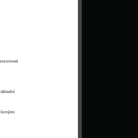
 pozorovat
základní
 různými