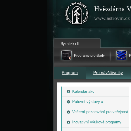
Hvězdárna V
www.astrovm.cz
Programy pro školy
P
Program
Pro návštěvníky
Kalendář akcí
Putovní výstavy »
Večerní pozorování pro veřejnost
Inovativní výukové programy