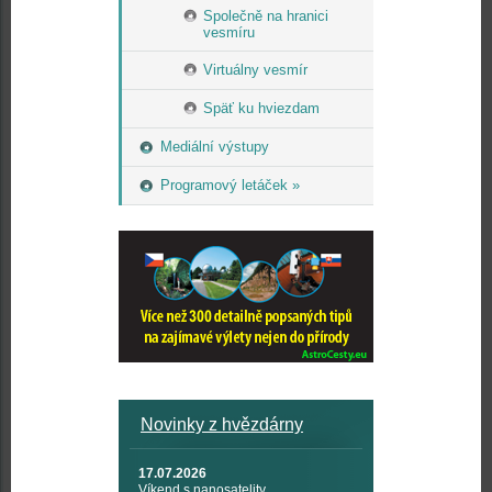
Společně na hranici
vesmíru
Virtuálny vesmír
Späť ku hviezdam
Mediální výstupy
Programový letáček »
Novinky z hvězdárny
17.07.2026
Víkend s nanosatelity