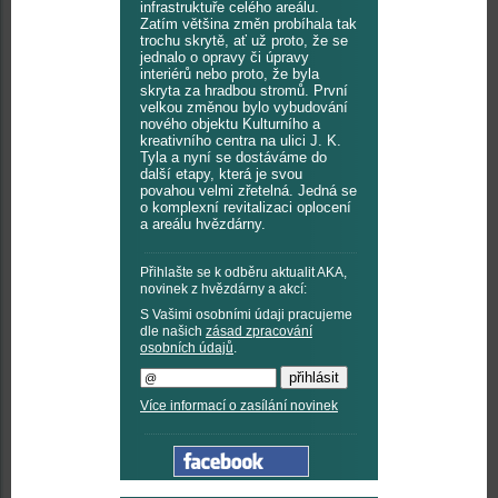
infrastruktuře celého areálu.
Zatím většina změn probíhala tak
trochu skrytě, ať už proto, že se
jednalo o opravy či úpravy
interiérů nebo proto, že byla
skryta za hradbou stromů. První
velkou změnou bylo vybudování
nového objektu Kulturního a
kreativního centra na ulici J. K.
Tyla a nyní se dostáváme do
další etapy, která je svou
povahou velmi zřetelná. Jedná se
o komplexní revitalizaci oplocení
a areálu hvězdárny.
Přihlašte se k odběru aktualit AKA,
novinek z hvězdárny a akcí:
S Vašimi osobními údaji pracujeme
dle našich
zásad zpracování
osobních údajů
.
Více informací o zasílání novinek