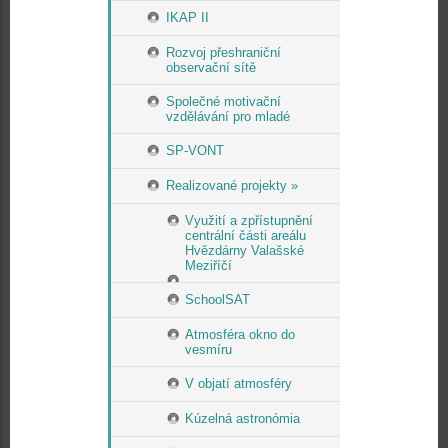
IKAP II
Rozvoj přeshraniční
observační sítě
Společné motivační
vzdělávání pro mladé
SP-VONT
Realizované projekty »
Využití a zpřístupnění
centrální části areálu
Hvězdárny Valašské
Meziříčí
SchoolSAT
Atmosféra okno do
vesmíru
V objatí atmosféry
Kúzelná astronómia