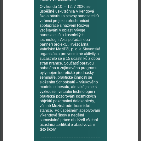
O víkendu 10. – 12. 7 2026 se
úspěšně uskutečnila Víkendová
škola návrhu a stavby nanosatelitů
v rámci projektu přeshraniční
spolupráce s názvem Rozvoj
vzdělávání v oblasti vývoje
nanosatelitů a kosmických
technologií. Akci pořádali oba
partneři projektu, Hvězdárna
Valašské Meziříčí, p. o. a Slovenská
organizácia pre vesmírné aktivity a
zúčastnilo se ji 15 účastníků z obou
stran hranice. Součástí opravdu
bohatého a zajímavého programu
byly nejen teoretické přednášky,
semináře, praktické činnosti se
složením Schoolsatů – výukového
modelu cubesatu, ale také jsme si
vyzkoušeli virtuální technologie i
praktická pozorování kosmických
objektů pozemními dalekohledy,
včetně Mezinárodní kosmické
stanice. Po úspěšném absolvování
víkendové školy a nedělní
samostatné práce obdrželi všichni
účastníci certifikát o absolvování
této školy.