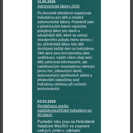
11.05.2026
Astronomické tábory 2026
Po dvouleté přestávce organizuje
hvězdárna pro děti a mládež
astronomické tábory. Podobně jako
v předchozích letech nabízíme
pobytový tábor pro starší a
odvážnější děti, které se nebojí
vícedenního pobytu mimo domov, i
tzv. příměstský tábor, kdy děti
docházejí každý den na hvězdárnu.
Obě akce jsou koncipovány jako
vzdělávací, naším cílem však není
děti zahlcovat informacemi, ale
nabídnout jim smysluplnou rekreaci
plnou her, zábavných úkolů,
dobrovolných sportovních aktivit a
především odpočinku pod
hvězdnou oblohou při nočních
pozorováních.
03.03.2026
Revitalizace areálu
valašskomeziříčské hvězdárny po
60 letech
Poslední roky jsou na Hvězdárně
Valašské Meziříčí ve znamení
velkých změn v základní