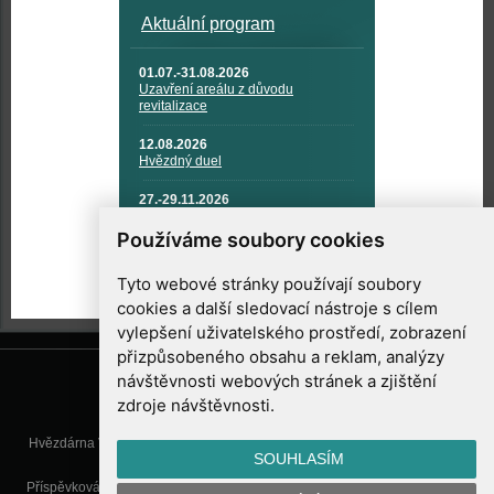
Aktuální program
01.07.-31.08.2026
Uzavření areálu z důvodu
revitalizace
12.08.2026
Hvězdný duel
27.-29.11.2026
KOSMONAUTIKA, RAKETOVÁ
TECHNIKA A KOSMICKÉ
Používáme soubory cookies
TECHNOLOGIE
Tyto webové stránky používají soubory
cookies a další sledovací nástroje s cílem
vylepšení uživatelského prostředí, zobrazení
přizpůsobeného obsahu a reklam, analýzy
návštěvnosti webových stránek a zjištění
zdroje návštěvnosti.
Hvězdárna Valašské Meziříčí, příspěvková organizace, Vsetínská 78, 757
SOUHLASÍM
01 Valašské Meziříčí
Příspěvková organizace Zlínského kraje. Telefon:
571 611 928
, Mobil:
777