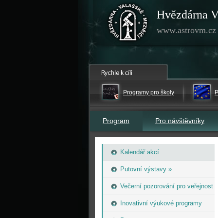
Hvězdárna V
www.astrovm.cz
Programy pro školy
P
Program
Pro návštěvníky
Kalendář akcí
Putovní výstavy »
Večerní pozorování pro veřejnost
Inovativní výukové programy