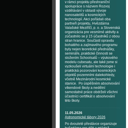
v rámci projektu přeshraniční
spolupráce s názvem Rozvoj
vzdělávání v oblasti vývoje
nanosatelitů a kosmických
technologií. Akci pořádali oba
partneři projektu, Hvězdárna
Valašské Meziříčí, p. o. a Slovenská
organizácia pre vesmírné aktivity a
zúčastnilo se ji 15 účastníků z obou
stran hranice. Součástí opravdu
bohatého a zajímavého programu
byly nejen teoretické přednášky,
semináře, praktické činnosti se
složením Schoolsatů – výukového
modelu cubesatu, ale také jsme si
vyzkoušeli virtuální technologie i
praktická pozorování kosmických
objektů pozemními dalekohledy,
včetně Mezinárodní kosmické
stanice. Po úspěšném absolvování
víkendové školy a nedělní
samostatné práce obdrželi všichni
účastníci certifikát o absolvování
této školy.
11.05.2026
Astronomické tábory 2026
Po dvouleté přestávce organizuje