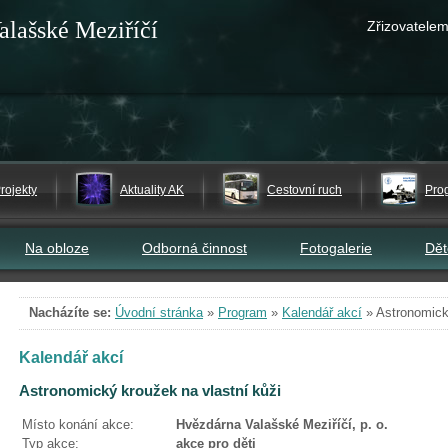
alašské Meziříčí
Zřizovatelem
rojekty
Aktuality AK
Cestovní ruch
Pro
Na obloze
Odborná činnost
Fotogalerie
Dě
Nacházíte se:
Úvodní stránka
»
Program
»
Kalendář akcí
»
Astronomick
Kalendář akcí
Astronomický kroužek na vlastní kůži
Místo konání akce:
Hvězdárna Valašské Meziříčí, p. o.
Typ akce:
akce pro děti