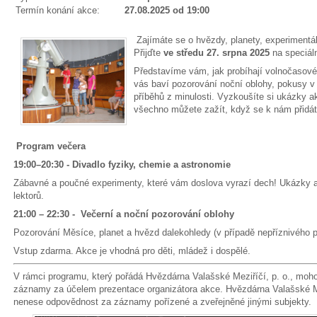
Termín konání akce:
27.08.2025 od 19:00
Zajímáte se o hvězdy, planety, experimentál
Přijďte
ve středu 27. srpna 2025
na speciáln
Představíme vám, jak probíhají volnočasové 
vás baví pozorování noční oblohy, pokusy v
příběhů z minulosti. Vyzkoušíte si ukázky akt
všechno můžete zažít, když se k nám přidát
Program večera
19:00–20:30 - Divadlo fyziky, chemie a astronomie
Zábavné a poučné experimenty, které vám doslova vyrazí dech! Ukázky ak
lektorů.
21:00 – 22:30 - Večerní a noční pozorování oblohy
Pozorování Měsíce, planet a hvězd dalekohledy (v případě nepříznivého 
Vstup zdarma. Akce je vhodná pro děti, mládež i dospělé.
V rámci programu, který pořádá Hvězdárna Valašské Meziříčí, p. o., moh
záznamy za účelem prezentace organizátora akce. Hvězdárna Valašské M
nenese odpovědnost za záznamy pořízené a zveřejněné jinými subjekty.