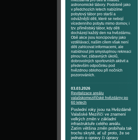
hvězdárna pro děti a mládež
astronomické tábory. Podobně jako
v předchozích letech nabízíme
pobytový tábor pro starší a
odvážnější děti, které se nebojí
vícedenního pobytu mimo domov, i
tzv. příměstský tábor, kdy děti
docházejí každý den na hvězdárnu.
Obě akce jsou koncipovány jako
vzdělávací, naším cílem však není
děti zahlcovat informacemi, ale
nabídnout jim smysluplnou rekreaci
plnou her, zábavných úkolů,
dobrovolných sportovních aktivit a
především odpočinku pod
hvězdnou oblohou při nočních
pozorováních.
03.03.2026
Revitalizace areálu
valašskomeziříčské hvězdárny po
60 letech
Poslední roky jsou na Hvězdárně
Valašské Meziříčí ve znamení
velkých změn v základní
infrastruktuře celého areálu.
Zatím většina změn probíhala tak
trochu skrytě, ať už proto, že se
jednalo o opravy či úpravy