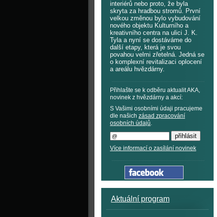
interiérů nebo proto, že byla
skryta za hradbou stromů. První
velkou změnou bylo vybudování
nového objektu Kulturního a
kreativního centra na ulici J. K.
Tyla a nyní se dostáváme do
další etapy, která je svou
povahou velmi zřetelná. Jedná se
o komplexní revitalizaci oplocení
a areálu hvězdárny.
Přihlašte se k odběru aktualit AKA,
novinek z hvězdárny a akcí:
S Vašimi osobními údaji pracujeme
dle našich
zásad zpracování
osobních údajů
.
Více informací o zasílání novinek
Aktuální program