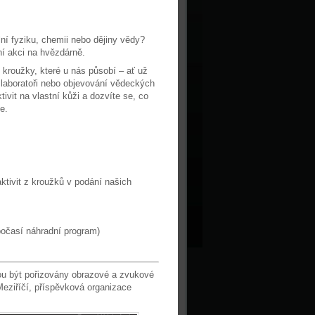
ní fyziku, chemii nebo dějiny vědy?
í akci na hvězdárně.
kroužky, které u nás působí – ať už
 laboratoři nebo objevování vědeckých
ivit na vlastní kůži a dozvíte se, co
e.
tivit z kroužků v podání našich
počasí náhradní program)
ou být pořizovány obrazové a zvukové
eziříčí, příspěvková organizace