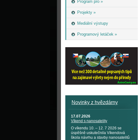
Program pro »
Projekty »
Mediální výstupy
Programový letáček »
Novinky z hvězdárny
17.07.2026
Víkend s nanosatelity
O víkendu 10. – 12. 7 2026 se
úspěšně uskutečnila Víkendová
škola návrhu a stavby nanosatelitů