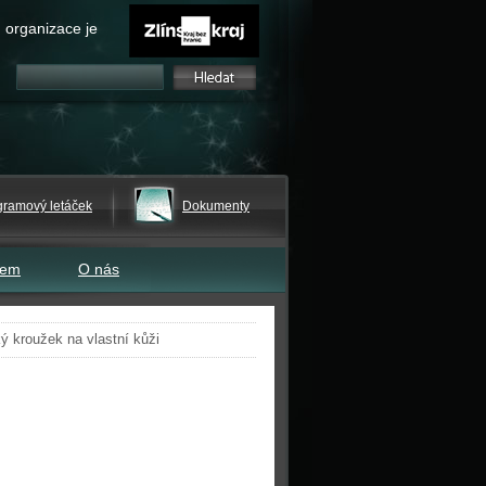
 organizace je
gramový letáček
Dokumenty
tem
O nás
ý kroužek na vlastní kůži