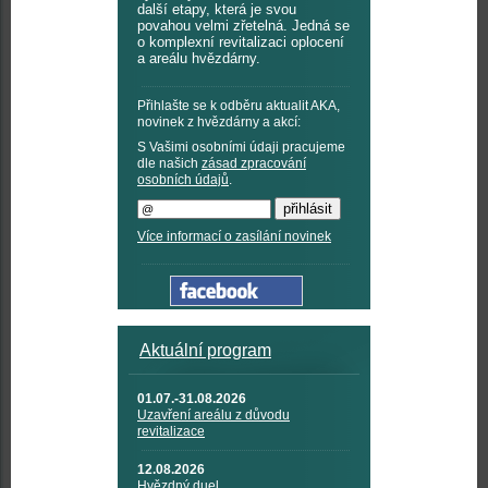
další etapy, která je svou
povahou velmi zřetelná. Jedná se
o komplexní revitalizaci oplocení
a areálu hvězdárny.
Přihlašte se k odběru aktualit AKA,
novinek z hvězdárny a akcí:
S Vašimi osobními údaji pracujeme
dle našich
zásad zpracování
osobních údajů
.
Více informací o zasílání novinek
Aktuální program
01.07.-31.08.2026
Uzavření areálu z důvodu
revitalizace
12.08.2026
Hvězdný duel