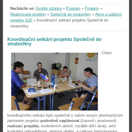
Nacházíte se:
Úvodní stránka
»
Program
»
Projekty
»
Realizované projekty
»
Společně do stratosféry
»
Akce a události
projektu SdS
»
Koordinační setkání projektu Společně do
stratosféry
Koordinační setkání projektu Společně do
stratosféry
Cílem
koordinačního setkání bylo společně s naším novým přeshraničním
partnerem projektu
podrobně naplánovat
(časově i prostorově)
realizaci projektu
, konkrétních aktivit, rozdělit dílčí úkoly, určit
konkrétní odpovědnosti, termíny plnění a celkový harmonogram