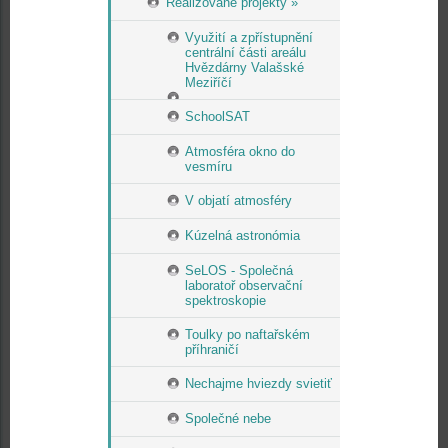
Realizované projekty »
Využití a zpřístupnění
centrální části areálu
Hvězdárny Valašské
Meziříčí
SchoolSAT
Atmosféra okno do
vesmíru
V objatí atmosféry
Kúzelná astronómia
SeLOS - Společná
laboratoř observační
spektroskopie
Toulky po naftařském
příhraničí
Nechajme hviezdy svietiť
Společné nebe