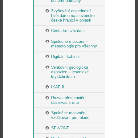
kulturní památky
Zvyšování dovedností
hvězdáren na slovensko-
české hranici v oblasti
Cesta ke hvězdám
Společně o počasí –
meteorologie pro všechny
Digitální kabinet
Venkovní geologická
expozice – jesenické
krystalinikum
IKAP II
Rozvoj přeshraniční
observační sítě
Společné motivační
vzdělávání pro mladé
SP-VONT