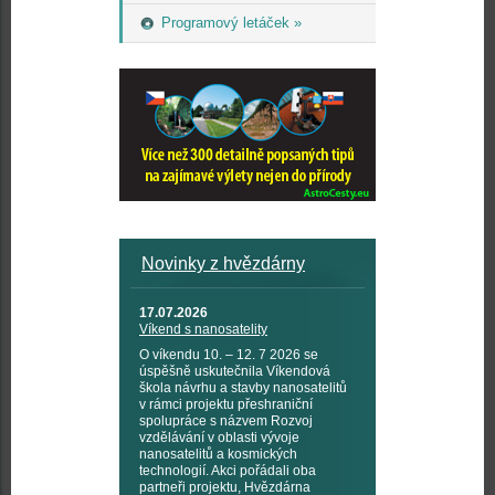
Programový letáček »
Novinky z hvězdárny
17.07.2026
Víkend s nanosatelity
O víkendu 10. – 12. 7 2026 se
úspěšně uskutečnila Víkendová
škola návrhu a stavby nanosatelitů
v rámci projektu přeshraniční
spolupráce s názvem Rozvoj
vzdělávání v oblasti vývoje
nanosatelitů a kosmických
technologií. Akci pořádali oba
partneři projektu, Hvězdárna