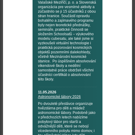
Valašské Meziříčí, p. o. a Slovenská
organizácia pre vesmírné aktivity a
zúčastnilo se ji 15 účastníků z obou
stran hranice. Součástí opravdu
bohatého a zajímavého programu
byly nejen teoretické přednášky,
semináře, praktické činnosti se
složením Schoolsatů – výukového
modelu cubesatu, ale také jsme si
vyzkoušeli virtuální technologie i
praktická pozorování kosmických
objektů pozemními dalekohledy,
včetně Mezinárodní kosmické
stanice. Po úspěšném absolvování
víkendové školy a nedělní
samostatné práce obdrželi všichni
účastníci certifikát o absolvování
této školy.
11.05.2026
Astronomické tábory 2026
Po dvouleté přestávce organizuje
hvězdárna pro děti a mládež
astronomické tábory. Podobně jako
v předchozích letech nabízíme
pobytový tábor pro starší a
odvážnější děti, které se nebojí
vícedenního pobytu mimo domov, i