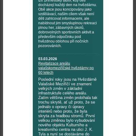
tzv. příměstský tábor, kdy děti
docházejí každý den na hvězdárnu.
Obě akce jsou koncipovány jako
vzdělávací, naším cílem však není
děti zahlcovat informacemi, ale
nabídnout jim smysluplnou rekreaci
plnou her, zábavných úkolů,
dobrovolných sportovních aktivit a
především odpočinku pod
hvězdnou oblohou při nočních
pozorováních.
03.03.2026
Revitalizace areálu
valašskomeziříčské hvězdárny po
60 letech
Poslední roky jsou na Hvězdárně
Valašské Meziříčí ve znamení
velkých změn v základní
infrastruktuře celého areálu.
Zatím většina změn probíhala tak
trochu skrytě, ať už proto, že se
jednalo o opravy či úpravy
interiérů nebo proto, že byla
skryta za hradbou stromů. První
velkou změnou bylo vybudování
nového objektu Kulturního a
kreativního centra na ulici J. K.
Tyla a nyní se dostáváme do