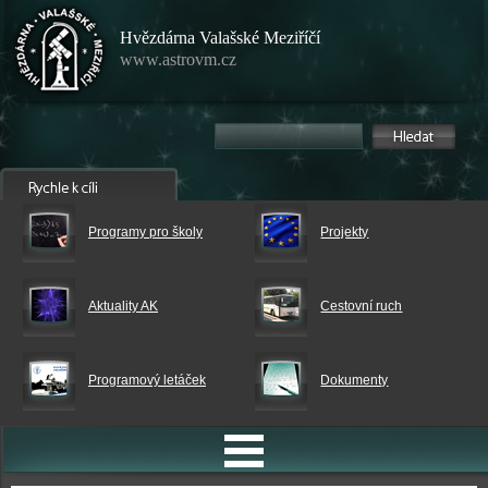
Hvězdárna Valašské Meziříčí
www.astrovm.cz
Programy pro školy
Projekty
Aktuality AK
Cestovní ruch
Programový letáček
Dokumenty