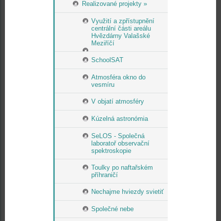
Realizované projekty »
Využití a zpřístupnění
centrální části areálu
Hvězdárny Valašské
Meziříčí
SchoolSAT
Atmosféra okno do
vesmíru
V objatí atmosféry
Kúzelná astronómia
SeLOS - Společná
laboratoř observační
spektroskopie
Toulky po naftařském
příhraničí
Nechajme hviezdy svietiť
Společné nebe