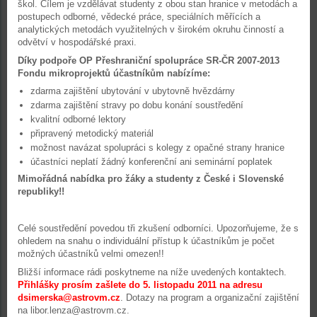
škol. Cílem je vzdělávat studenty z obou stan hranice v metodách a
postupech odborné, vědecké práce, speciálních měřících a
analytických metodách využitelných v širokém okruhu činností a
odvětví v hospodářské praxi.
Díky podpoře OP Přeshraniční spolupráce SR-ČR 2007-2013
Fondu mikroprojektů účastníkům nabízíme:
zdarma zajištění ubytování v ubytovně hvězdárny
zdarma zajištění stravy po dobu konání soustředění
kvalitní odborné lektory
připravený metodický materiál
možnost navázat spolupráci s kolegy z opačné strany hranice
účastníci neplatí žádný konferenční ani seminární poplatek
Mimořádná nabídka pro žáky a studenty z České i Slovenské
republiky!!
Celé soustředění povedou tři zkušení odborníci. Upozorňujeme, že s
ohledem na snahu o individuální přístup k účastníkům je počet
možných účastníků velmi omezen!!
Bližší informace rádi poskytneme na níže uvedených kontaktech.
Přihlášky prosím zašlete do 5. listopadu 2011 na adresu
dsimerska@astrovm.cz
. Dotazy na program a organizační zajištění
na libor.lenza@astrovm.cz.