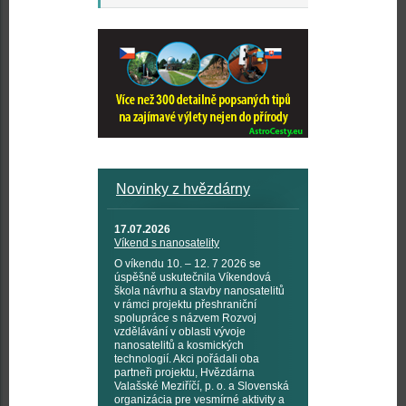
Novinky z hvězdárny
17.07.2026
Víkend s nanosatelity
O víkendu 10. – 12. 7 2026 se
úspěšně uskutečnila Víkendová
škola návrhu a stavby nanosatelitů
v rámci projektu přeshraniční
spolupráce s názvem Rozvoj
vzdělávání v oblasti vývoje
nanosatelitů a kosmických
technologií. Akci pořádali oba
partneři projektu, Hvězdárna
Valašské Meziříčí, p. o. a Slovenská
organizácia pre vesmírné aktivity a