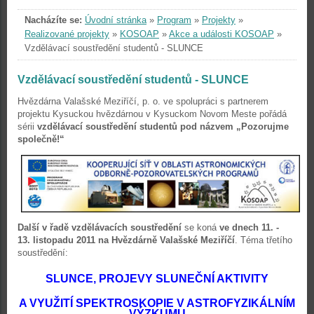
Nacházíte se:
Úvodní stránka
»
Program
»
Projekty
»
Realizované projekty
»
KOSOAP
»
Akce a události KOSOAP
»
Vzdělávací soustředění studentů - SLUNCE
Vzdělávací soustředění studentů - SLUNCE
Hvězdárna Valašské Meziříčí, p. o. ve spolupráci s partnerem
projektu Kysuckou hvězdárnou v Kysuckom Novom Meste pořádá
sérii
vzdělávací soustředění studentů pod názvem „Pozorujme
společně!“
Další v řadě
vzdělávacích soustředění
se koná
ve dnech 11. -
13. listopadu 2011 na Hvězdárně Valašské Meziříčí
. Téma třetího
soustředění:
SLUNCE, PROJEVY SLUNEČNÍ AKTIVITY
A VYUŽITÍ SPEKTROSKOPIE
V ASTROFYZIKÁLNÍM
VÝZKUMU