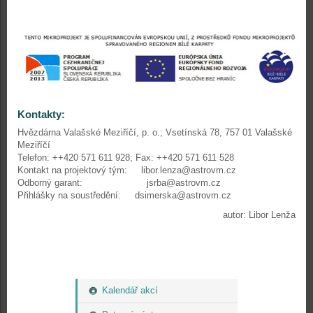
Kontakty:
Hvězdárna Valašské Meziříčí, p. o.; Vsetínská 78, 757 01 Valašské
Meziříčí
Telefon: ++420 571 611 928; Fax: ++420 571 611 528
Kontakt na projektový tým: libor.lenza@astrovm.cz
Odborný garant: jsrba@astrovm.cz
Přihlášky na soustředění: dsimerska@astrovm.cz
autor: Libor Lenža
Kalendář akcí