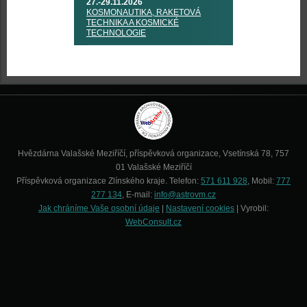
27.-29.11.2026
KOSMONAUTIKA, RAKETOVÁ
TECHNIKA A KOSMICKÉ
TECHNOLOGIE
Hvězdárna Valašské Meziříčí, příspěvková organizace, Vsetínská 78, 757
01 Valašské Meziříčí
Příspěvková organizace Zlínského kraje. Telefon:
571 611 928
, Mobil:
777
277 134
, E-mail:
info@astrovm.cz
Jak chráníme Vaše osobní údaje
|
Nastavení cookies
| Vyrobil:
WebConsult.cz