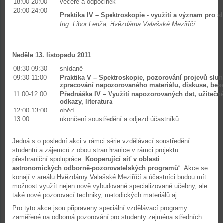
18:00-20:00
večeře a odpočinek
20:00-24:00
Praktika IV –
Spektroskopie - využití a význam pro sl
Ing. Libor Lenža, Hvězdárna Valašské Meziříčí
Neděle 13. listopadu 2011
08:30-09:30
snídaně
09:30-11:00
Praktika V – Spektroskopie, pozorování projevů slune
zpracování napozorovaného materiálu, diskuse, bes
11:00-12:00
Přednáška IV – Využití napozorovaných dat, užitečné
odkazy, literatura
12:00-13:00
oběd
13:00
ukončení soustředění a odjezd účastníků
Jedná s o poslední akci v rámci série vzdělávací soustředění
studentů a zájemců z obou stran hranice v rámci projektu
přeshraniční spolupráce „
Kooperující síť v oblasti
astronomických odborně-pozorovatelských programů
“. Akce se
konají v areálu Hvězdárny Valašské Meziříčí a účastníci budou mít
možnost využít nejen nově vybudované specializované učebny, ale
také nové pozorovací techniky, metodických materiálů aj.
Pro tyto akce jsou připraveny speciální vzdělávací programy
zaměřené na odborná pozorování pro studenty zejména středních