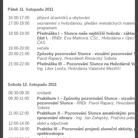
Pátek 11. listopadu 2011
16:00-17:00
příjezd účastníků a ubytování
17:00-18:00
seznámení s hvězdárnou, předání metodických materiál
programem
18:00-19:00
Přednáška I – Slunce naše nejbližší hvězda - základ
část I.
- RNDr. Eva Marková, CSc., Hvězdárna v Úpici a
ČAS
19:00-20:00
večeře
20:00-21:00
Způsoby pozorování Slunce - v
izuální pozorování S
Pavol Rapavý, Hvezdáreň Rimavský Sobota
21:00-22:00
Přednáška III –
Pozorování Slunce na Hvězdárně Vala
Ing. Libor Lenža, Hvězdárna Valašské Meziříčí
Sobota 12. listopadu 2011
08:30-09:30
snídaně
09:30-11:00
Praktikum I –
Způsoby pozorování Slunce -
vizuální
pozorování Slunce
-
RNDr. Pavol Rapavý, Hvezdáreň 
Sobota
11:00-12:00
Praktikum II
–
Pozorování Slunce amatérskými prost
zpracování obrazu
- Ing. Jan Zahajský, Pražská pobo
12:00-14:00
oběd a odpočinek
14:00-18:00
Praktika III – Pozorování projevů sluneční aktivity, p
spektroskopie