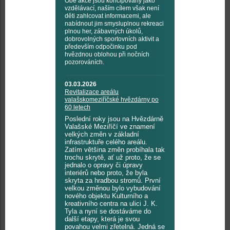
Obě akce jsou koncipovány jako
vzdělávací, naším cílem však není
děti zahlcovat informacemi, ale
nabídnout jim smysluplnou rekreaci
plnou her, zábavných úkolů,
dobrovolných sportovních aktivit a
především odpočinku pod
hvězdnou oblohou při nočních
pozorováních.
03.03.2026
Revitalizace areálu
valašskomeziříčské hvězdárny po
60 letech
Poslední roky jsou na Hvězdárně
Valašské Meziříčí ve znamení
velkých změn v základní
infrastruktuře celého areálu.
Zatím většina změn probíhala tak
trochu skrytě, ať už proto, že se
jednalo o opravy či úpravy
interiérů nebo proto, že byla
skryta za hradbou stromů. První
velkou změnou bylo vybudování
nového objektu Kulturního a
kreativního centra na ulici J. K.
Tyla a nyní se dostáváme do
další etapy, která je svou
povahou velmi zřetelná. Jedná se