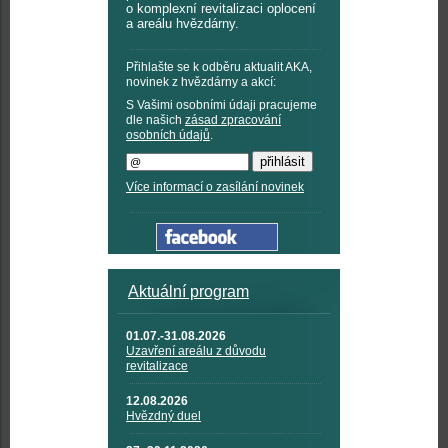
o komplexní revitalizaci oplocení
a areálu hvězdárny.
Přihlašte se k odběru aktualit AKA,
novinek z hvězdárny a akcí:
S Vašimi osobními údaji pracujeme
dle našich
zásad zpracování
osobních údajů
.
Více informací o zasílání novinek
Aktuální program
01.07.-31.08.2026
Uzavření areálu z důvodu
revitalizace
12.08.2026
Hvězdný duel