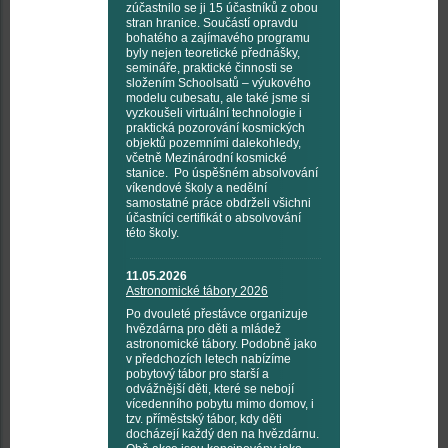
zúčastnilo se ji 15 účastníků z obou
stran hranice. Součástí opravdu
bohatého a zajímavého programu
byly nejen teoretické přednášky,
semináře, praktické činnosti se
složením Schoolsatů – výukového
modelu cubesatu, ale také jsme si
vyzkoušeli virtuální technologie i
praktická pozorování kosmických
objektů pozemními dalekohledy,
včetně Mezinárodní kosmické
stanice. Po úspěšném absolvování
víkendové školy a nedělní
samostatné práce obdrželi všichni
účastníci certifikát o absolvování
této školy.
11.05.2026
Astronomické tábory 2026
Po dvouleté přestávce organizuje
hvězdárna pro děti a mládež
astronomické tábory. Podobně jako
v předchozích letech nabízíme
pobytový tábor pro starší a
odvážnější děti, které se nebojí
vícedenního pobytu mimo domov, i
tzv. příměstský tábor, kdy děti
docházejí každý den na hvězdárnu.