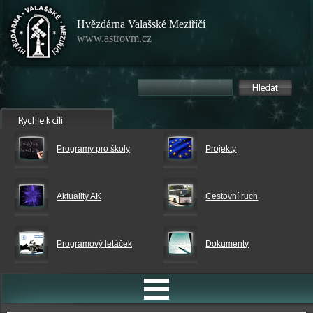
Hvězdárna Valašské Meziříčí
www.astrovm.cz
Programy pro školy
Projekty
Aktuality AK
Cestovní ruch
Programový letáček
Dokumenty