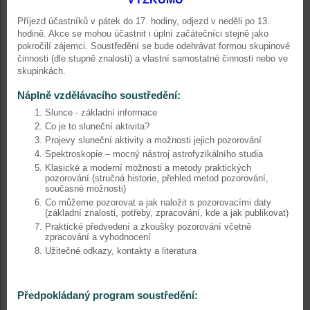
Příjezd účastníků v pátek do 17. hodiny, odjezd v neděli po 13.
hodině. Akce se mohou účastnit i úplní začátečníci stejně jako
pokročilí zájemci. Soustředění se bude odehrávat formou skupinové
činnosti (dle stupně znalosti) a vlastní samostatné činnosti nebo ve
skupinkách.
Náplně vzdělávacího soustředění:
Slunce - základní informace
Co je to sluneční aktivita?
Projevy sluneční aktivity a možnosti jejich pozorování
Spektroskopie – mocný nástroj astrofyzikálního studia
Klasické a moderní možnosti a metody praktických
pozorování (stručná historie, přehled metod pozorování,
současné možnosti)
Co můžeme pozorovat a jak naložit s pozorovacími daty
(základní znalosti, potřeby, zpracování, kde a jak publikovat)
Praktické předvedení a zkoušky pozorování včetně
zpracování a vyhodnocení
Užitečné odkazy, kontakty a literatura
Předpokládaný program soustředění: