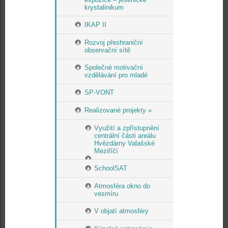
krystalinikum
IKAP II
Rozvoj přeshraniční
observační sítě
Společné motivační
vzdělávání pro mladé
SP-VONT
Realizované projekty »
Využití a zpřístupnění
centrální části areálu
Hvězdárny Valašské
Meziříčí
SchoolSAT
Atmosféra okno do
vesmíru
V objatí atmosféry