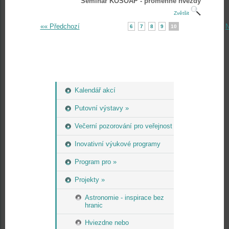
Seminář KOSOAP - proměnné hvězdy
Zvětšit
«« Předchozí
N
6
7
8
9
10
Kalendář akcí
Putovní výstavy »
Večerní pozorování pro veřejnost
Inovativní výukové programy
Program pro »
Projekty »
Astronomie - inspirace bez
hranic
Hviezdne nebo