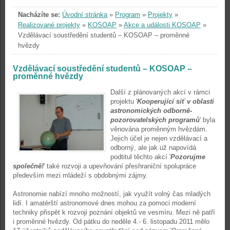
Nacházíte se:
Úvodní stránka
»
Program
»
Projekty
»
Realizované projekty
»
KOSOAP
»
Akce a události KOSOAP
»
Vzdělávací soustředění studentů – KOSOAP – proměnné
hvězdy
Vzdělávací soustředění studentů – KOSOAP –
proměnné hvězdy
Další z plánovaných akcí v rámci
projektu '
Kooperující síť v oblasti
astronomických odborně-
pozorovatelských programů
' byla
věnována proměnným hvězdám.
Jejich účel je nejen vzdělávací a
odborný, ale jak už napovídá
podtitul těchto akcí '
Pozorujme
společně!
' také rozvoji a upevňování přeshraniční spolupráce
především mezi mládeží s obdobnými zájmy.
Astronomie nabízí mnoho možností, jak využít volný čas mladých
lidí. I amatérští astronomové dnes mohou za pomoci moderní
techniky přispět k rozvoji poznání objektů ve vesmíru. Mezi ně patří
i proměnné hvězdy. Od pátku do neděle 4.- 6. listopadu 2011 mělo