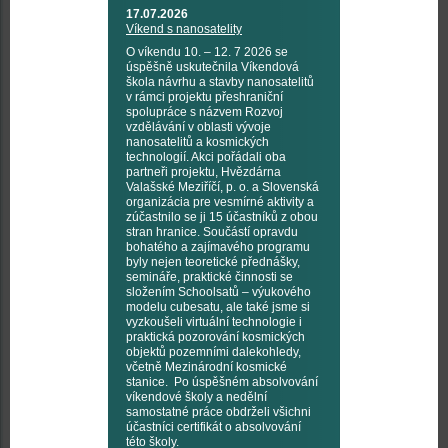
17.07.2026
Víkend s nanosatelity
O víkendu 10. – 12. 7 2026 se
úspěšně uskutečnila Víkendová
škola návrhu a stavby nanosatelitů
v rámci projektu přeshraniční
spolupráce s názvem Rozvoj
vzdělávání v oblasti vývoje
nanosatelitů a kosmických
technologií. Akci pořádali oba
partneři projektu, Hvězdárna
Valašské Meziříčí, p. o. a Slovenská
organizácia pre vesmírné aktivity a
zúčastnilo se ji 15 účastníků z obou
stran hranice. Součástí opravdu
bohatého a zajímavého programu
byly nejen teoretické přednášky,
semináře, praktické činnosti se
složením Schoolsatů – výukového
modelu cubesatu, ale také jsme si
vyzkoušeli virtuální technologie i
praktická pozorování kosmických
objektů pozemními dalekohledy,
včetně Mezinárodní kosmické
stanice. Po úspěšném absolvování
víkendové školy a nedělní
samostatné práce obdrželi všichni
účastníci certifikát o absolvování
této školy.