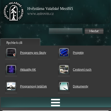
Hvězdárna Valašské Meziříčí
www.astrovm.cz
Programy pro školy
Projekty
Aktuality AK
Cestovní ruch
Programový letáček
Dokumenty