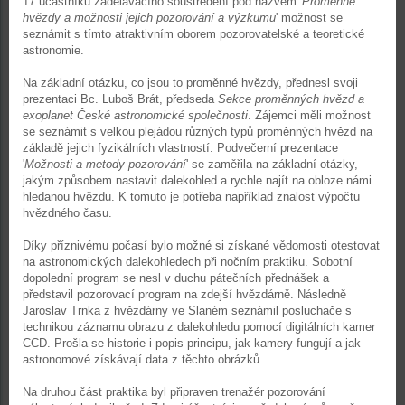
17 účastníků zadělávacího soustředění pod názvem '
Proměnné
hvězdy a možnosti jejich pozorování a výzkumu
' možnost se
seznámit s tímto atraktivním oborem pozorovatelské a teoretické
astronomie.
Na základní otázku, co jsou to proměnné hvězdy, přednesl svoji
prezentaci Bc. Luboš Brát, předseda
Sekce proměnných hvězd a
exoplanet České astronomické společnosti
. Zájemci měli možnost
se seznámit s velkou plejádou různých typů proměnných hvězd na
základě jejich fyzikálních vlastností. Podvečerní prezentace
'
Možnosti a metody pozorování
' se zaměřila na základní otázky,
jakým způsobem nastavit dalekohled a rychle najít na obloze námi
hledanou hvězdu. K tomuto je potřeba například znalost výpočtu
hvězdného času.
Díky příznivému počasí bylo možné si získané vědomosti otestovat
na astronomických dalekohledech při nočním praktiku. Sobotní
dopolední program se nesl v duchu pátečních přednášek a
představil pozorovací program na zdejší hvězdárně. Následně
Jaroslav Trnka z hvězdárny ve Slaném seznámil posluchače s
technikou záznamu obrazu z dalekohledu pomocí digitálních kamer
CCD. Prošla se historie i popis principu, jak kamery fungují a jak
astronomové získávají data z těchto obrázků.
Na druhou část praktika byl připraven trenažér pozorování