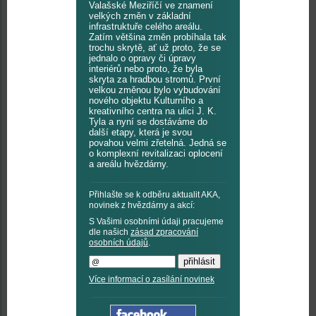
Valašské Meziříčí ve znamení
velkých změn v základní
infrastruktuře celého areálu.
Zatím většina změn probíhala tak
trochu skrytě, ať už proto, že se
jednalo o opravy či úpravy
interiérů nebo proto, že byla
skryta za hradbou stromů. První
velkou změnou bylo vybudování
nového objektu Kulturního a
kreativního centra na ulici J. K.
Tyla a nyní se dostáváme do
další etapy, která je svou
povahou velmi zřetelná. Jedná se
o komplexní revitalizaci oplocení
a areálu hvězdárny.
Přihlašte se k odběru aktualit AKA,
novinek z hvězdárny a akcí:
S Vašimi osobními údaji pracujeme
dle našich
zásad zpracování
osobních údajů
.
Více informací o zasílání novinek