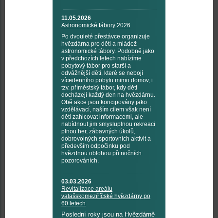
11.05.2026
Astronomické tábory 2026
Po dvouleté přestávce organizuje
hvězdárna pro děti a mládež
astronomické tábory. Podobně jako
v předchozích letech nabízíme
pobytový tábor pro starší a
odvážnější děti, které se nebojí
vícedenního pobytu mimo domov, i
tzv. příměstský tábor, kdy děti
docházejí každý den na hvězdárnu.
Obě akce jsou koncipovány jako
vzdělávací, naším cílem však není
děti zahlcovat informacemi, ale
nabídnout jim smysluplnou rekreaci
plnou her, zábavných úkolů,
dobrovolných sportovních aktivit a
především odpočinku pod
hvězdnou oblohou při nočních
pozorováních.
03.03.2026
Revitalizace areálu
valašskomeziříčské hvězdárny po
60 letech
Poslední roky jsou na Hvězdárně