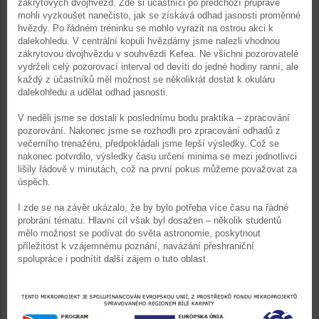
zákrytových dvojhvězd. Zde si účastníci po předchozí průpravě
mohli vyzkoušet nanečisto, jak se získává odhad jasnosti proměnné
hvězdy. Po řádném tréninku se mohlo vyrazit na ostrou akci k
dalekohledu. V centrální kopuli hvězdárny jsme nalezli vhodnou
zákrytovou dvojhvězdu v souhvězdí Kefea. Ne všichni pozorovatelé
vydrželi celý pozorovací interval od devíti do jedné hodiny ranní, ale
každý z účastníků měl možnost se několikrát dostat k okuláru
dalekohledu a udělat odhad jasnosti.
V neděli jsme se dostali k poslednímu bodu praktika – zpracování
pozorování. Nakonec jsme se rozhodli pro zpracování odhadů z
večerního trenažéru, předpokládali jsme lepší výsledky. Což se
nakonec potvrdilo, výsledky času určení minima se mezi jednotlivci
lišily řádově v minutách, což na první pokus můžeme považovat za
úspěch.
I zde se na závěr ukázalo, že by bylo potřeba více času na řádné
probrání tématu. Hlavní cíl však byl dosažen – několik studentů
mělo možnost se podívat do světa astronomie, poskytnout
příležitost k vzájemnému poznání, navázání přeshraniční
spolupráce i podnítit další zájem o tuto oblast.