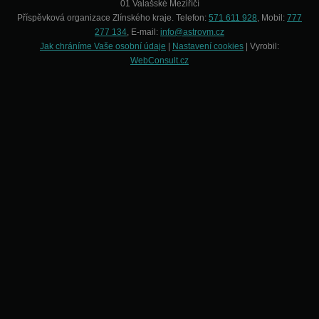
01 Valašské Meziříčí
Příspěvková organizace Zlínského kraje. Telefon:
571 611 928
, Mobil:
777
277 134
, E-mail:
info@astrovm.cz
Jak chráníme Vaše osobní údaje
|
Nastavení cookies
| Vyrobil:
WebConsult.cz