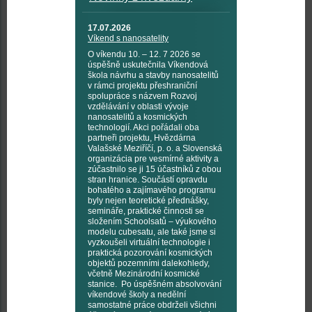
17.07.2026
Víkend s nanosatelity
O víkendu 10. – 12. 7 2026 se
úspěšně uskutečnila Víkendová
škola návrhu a stavby nanosatelitů
v rámci projektu přeshraniční
spolupráce s názvem Rozvoj
vzdělávání v oblasti vývoje
nanosatelitů a kosmických
technologií. Akci pořádali oba
partneři projektu, Hvězdárna
Valašské Meziříčí, p. o. a Slovenská
organizácia pre vesmírné aktivity a
zúčastnilo se ji 15 účastníků z obou
stran hranice. Součástí opravdu
bohatého a zajímavého programu
byly nejen teoretické přednášky,
semináře, praktické činnosti se
složením Schoolsatů – výukového
modelu cubesatu, ale také jsme si
vyzkoušeli virtuální technologie i
praktická pozorování kosmických
objektů pozemními dalekohledy,
včetně Mezinárodní kosmické
stanice. Po úspěšném absolvování
víkendové školy a nedělní
samostatné práce obdrželi všichni