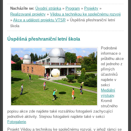
Nacházíte se:
Úvodní stránka
»
Program
»
Projekty
»
Realizované projekty
»
Vědou a technikou ke společnému rozvoji
»
Akce a události projektu VTSR
»
Úspěšná přeshraniční letní
škola
Úspěšná přeshraniční letní škola
Podrobné
informace o
průběhu akce
od jednoho z
přímých
účastníků
najdete v
sekci
Mediální
výstupy
.
Kromě
stručného
popisu akce zde najdete také rozsáhlou fotogalerii zachycující
jednotlivé aktivity. Stejnou fotogalerii najdete také v sekci
Fotogalerie
.
Projekt Vědou a technikou ke společnému rozvoji, v jehož rámci se