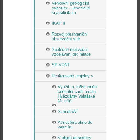
Venkovní geologická
expozice – jesenické
krystalinikum
IKAP II
Rozvoj přeshraniční
observační sítě
Společné motivační
vzdělávání pro mladé
SP-VONT
Realizované projekty »
Využití a zpřístupnění
centrální části areálu
Hvězdárny Valašské
Meziříčí
SchoolSAT
Atmosféra okno do
vesmíru
V objatí atmosféry