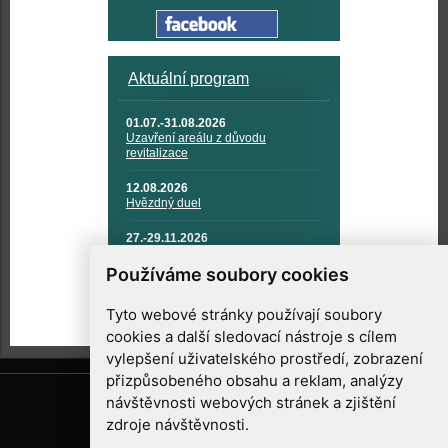
Aktuální program
01.07.-31.08.2026
Uzavření areálu z důvodu
revitalizace
12.08.2026
Hvězdný duel
27.-29.11.2026
KOSMONAUTIKA, RAKETOVÁ
TECHNIKA A KOSMICKÉ
Používáme soubory cookies
TECHNOLOGIE
Tyto webové stránky používají soubory
cookies a další sledovací nástroje s cílem
vylepšení uživatelského prostředí, zobrazení
přizpůsobeného obsahu a reklam, analýzy
návštěvnosti webových stránek a zjištění
zdroje návštěvnosti.