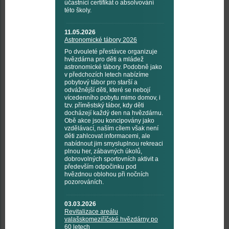
účastníci certifikát o absolvování
této školy.
11.05.2026
Astronomické tábory 2026
Po dvouleté přestávce organizuje
hvězdárna pro děti a mládež
astronomické tábory. Podobně jako
v předchozích letech nabízíme
pobytový tábor pro starší a
odvážnější děti, které se nebojí
vícedenního pobytu mimo domov, i
tzv. příměstský tábor, kdy děti
docházejí každý den na hvězdárnu.
Obě akce jsou koncipovány jako
vzdělávací, naším cílem však není
děti zahlcovat informacemi, ale
nabídnout jim smysluplnou rekreaci
plnou her, zábavných úkolů,
dobrovolných sportovních aktivit a
především odpočinku pod
hvězdnou oblohou při nočních
pozorováních.
03.03.2026
Revitalizace areálu
valašskomeziříčské hvězdárny po
60 letech