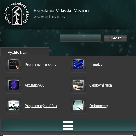
Hvězdárna Valašské Meziříčí
www.astrovm.cz
Programy pro školy
Projekty
Aktuality AK
Cestovní ruch
Programový letáček
Dokumenty