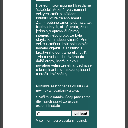
Poslední roky jsou na Hvězdárně
Valašské Meziříčí ve znamení
velkých změn v základní
infrastruktuře celého areálu.
Zatím většina změn probíhala tak
trochu skrytě, ať už proto, že se
jednalo o opravy či úpravy
interiérů nebo proto, že byla
skryta za hradbou stromů. První
velkou změnou bylo vybudování
nového objektu Kulturního a
kreativního centra na ulici J. K.
Tyla a nyní se dostáváme do
další etapy, která je svou
povahou velmi zřetelná. Jedná se
o komplexní revitalizaci oplocení
a areálu hvězdárny.
Přihlašte se k odběru aktualit AKA,
novinek z hvězdárny a akcí:
S Vašimi osobními údaji pracujeme
dle našich
zásad zpracování
osobních údajů
.
Více informací o zasílání novinek