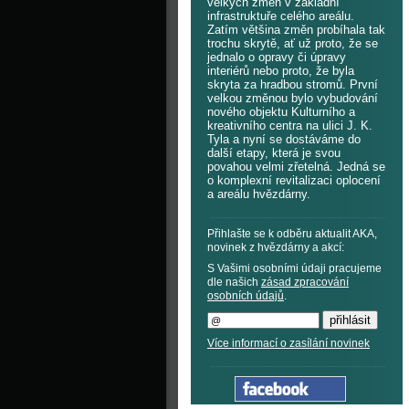
velkých změn v základní
infrastruktuře celého areálu.
Zatím většina změn probíhala tak
trochu skrytě, ať už proto, že se
jednalo o opravy či úpravy
interiérů nebo proto, že byla
skryta za hradbou stromů. První
velkou změnou bylo vybudování
nového objektu Kulturního a
kreativního centra na ulici J. K.
Tyla a nyní se dostáváme do
další etapy, která je svou
povahou velmi zřetelná. Jedná se
o komplexní revitalizaci oplocení
a areálu hvězdárny.
Přihlašte se k odběru aktualit AKA,
novinek z hvězdárny a akcí:
S Vašimi osobními údaji pracujeme
dle našich
zásad zpracování
osobních údajů
.
Více informací o zasílání novinek