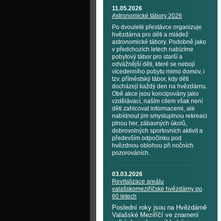
11.05.2026
Astronomické tábory 2026
Po dvouleté přestávce organizuje
hvězdárna pro děti a mládež
astronomické tábory. Podobně jako
v předchozích letech nabízíme
pobytový tábor pro starší a
odvážnější děti, které se nebojí
vícedenního pobytu mimo domov, i
tzv. příměstský tábor, kdy děti
docházejí každý den na hvězdárnu.
Obě akce jsou koncipovány jako
vzdělávací, naším cílem však není
děti zahlcovat informacemi, ale
nabídnout jim smysluplnou rekreaci
plnou her, zábavných úkolů,
dobrovolných sportovních aktivit a
především odpočinku pod
hvězdnou oblohou při nočních
pozorováních.
03.03.2026
Revitalizace areálu
valašskomeziříčské hvězdárny po
60 letech
Poslední roky jsou na Hvězdárně
Valašské Meziříčí ve znamení