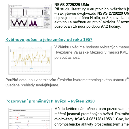
NSVS 2729229 UMa
Při studiu literatury o eruptivních hvězdác
– zákrytovou dvojhvězdu
NSVS 2729229 UM
objevuje emisní čára H alfa, což zpravidla 
aktivitou a možnou eruptivní aktivitu. V roz
pozorován 16 nocí po dobu 97,2 hodiny.
Květnové počasí a jeho změny od roku 1957
V článku uvádíme hodnoty vybraných meteo
Hvězdárně Valašské Meziříčí v měsíci KVĚ
po současnost.
Použitá data jsou vlastnictvím Českého hydrometeorologického ústavu 
uvedené přehledy uveřejňujeme.
Pozorování proměnných hvězd – květen 2020
Měsíc květen nám přinesl osm pozorovacích 
měření jasnosti proměnných hvězd. Pokračo
dvojhvězdy
ASAS J 083128+1953.1 Cnc
, k
chromosférické aktivity prostřednictvím změ