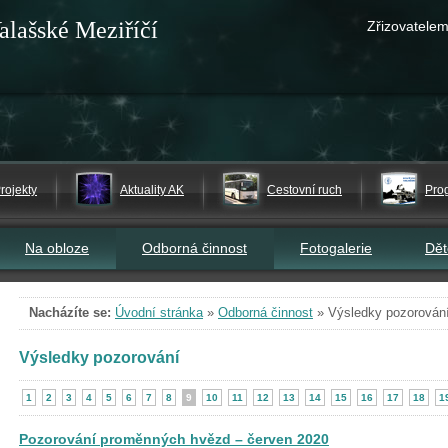
alašské Meziříčí
Zřizovatelem
rojekty
Aktuality AK
Cestovní ruch
Pro
Na obloze
Odborná činnost
Fotogalerie
Dě
Nacházíte se:
Úvodní stránka
»
Odborná činnost
»
Výsledky pozorován
Výsledky pozorování
1
2
3
4
5
6
7
8
9
10
11
12
13
14
15
16
17
18
1
Pozorování proměnných hvězd – červen 2020