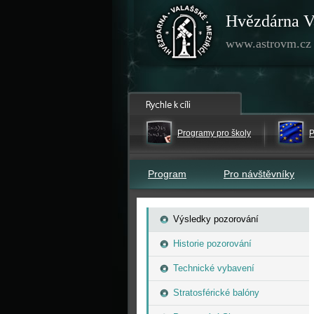
Hvězdárna V
www.astrovm.cz
Programy pro školy
P
Program
Pro návštěvníky
Výsledky pozorování
Historie pozorování
Technické vybavení
Stratosférické balóny