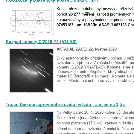
Pozorování proměnných hvězd – duben 2020
Konec března a duben byl nezvykle příznivý 
pořídit
28 277 měření
jasnosti proměnných h
zpracovávány a po vyhodnocení přineseme 
07453183 Lyn, HW Vir, ASAS J 083128 Cn
Rozpad komety C/2019 Y4 (ATLAS)
AKTAUALIZACE: 22. května 2020
Díky astronomicky příznivému počasí v průb
hvězdárny a přímo z Valašského Meziříčí p
komety C/2019 Y4 (ATLAS). Kometě jsme se 
ně navazuje tento příspěvek, který obsahuje 
materiálů (fotografií a animací). Kometa ale s
'zmizí' Měsíc, pokusíme se vývoj její aktiv
Trójan Deikoon zprovodil ze světa hvězdu - ale jen na 1,5 s
Na Velký pátek 10. 4. 2020 kolem půl desáté
Českem stín (cca) čtyřicetikilometrové plan
oblohou planetka (17,1
) zakryla hvězdu (
mag
náhod se nám na hvězdárně podařilo úkaz o