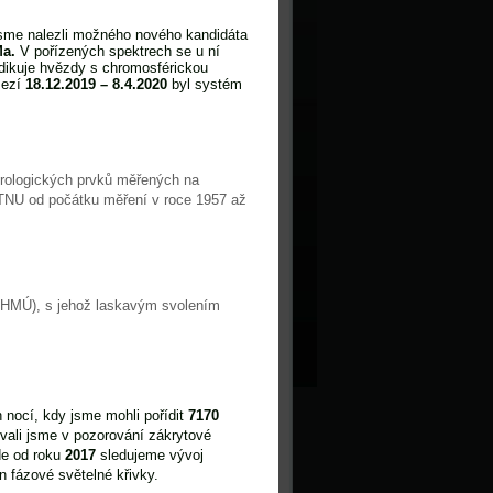
h jsme nalezli možného nového kandidáta
a.
V pořízených spektrech se u ní
indikuje hvězdy s chromosférickou
mezí
18.12.2019 – 8.4.2020
byl systém
rologických prvků měřených na
TNU od počátku měření v roce 1957 až
(ČHMÚ), s jehož laskavým svolením
nocí, kdy jsme mohli pořídit
7170
vali jsme v pozorování zákrytové
de od roku
2017
sledujeme vývoj
n fázové světelné křivky.