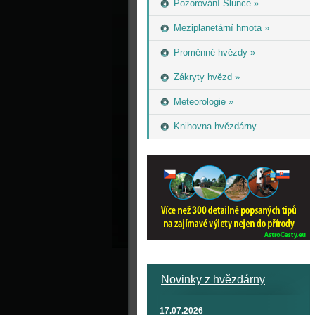
Pozorování Slunce »
Meziplanetární hmota »
Proměnné hvězdy »
Zákryty hvězd »
Meteorologie »
Knihovna hvězdárny
Novinky z hvězdárny
17.07.2026