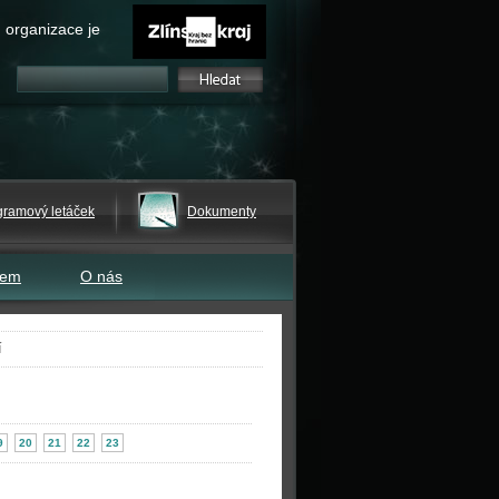
 organizace je
gramový letáček
Dokumenty
tem
O nás
í
9
20
21
22
23