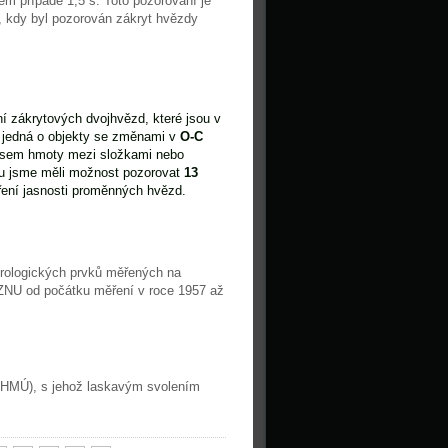
em případě 1,5 s. Toto pozorování je
é, kdy byl pozorován zákryt hvězdy
í zákrytových dvojhvězd, které jsou v
e jedná o objekty se změnami v
O-C
osem hmoty mezi složkami nebo
nu jsme měli možnost pozorovat
13
ení jasnosti proměnných hvězd.
rologických prvků měřených na
ZNU od počátku měření v roce 1957 až
(ČHMÚ), s jehož laskavým svolením