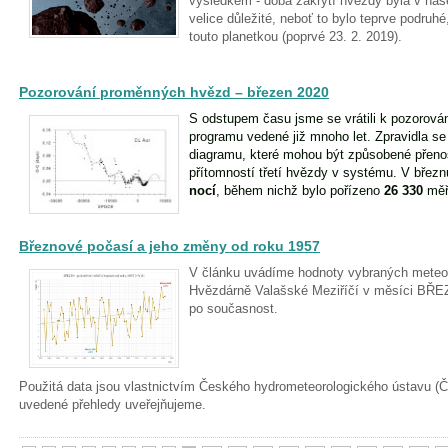
výsledkem - doba zakrytí hvězdy byla v naš
velice důležité, neboť to bylo teprve podruh
touto planetkou (poprvé 23. 2. 2019).
Pozorování proměnných hvězd – březen 2020
S odstupem času jsme se vrátili k pozorován
programu vedené již mnoho let. Zpravidla s
diagramu, které mohou být způsobené přen
přítomností třetí hvězdy v systému. V břez
nocí
, během nichž bylo pořízeno
26 330
měř
Březnové počasí a jeho změny od roku 1957
V článku uvádíme hodnoty vybraných meteo
Hvězdárně Valašské Meziříčí v měsíci BŘE
po současnost.
Použitá data jsou vlastnictvím Českého hydrometeorologického ústavu 
uvedené přehledy uveřejňujeme.