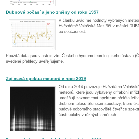
Dubnové počasí a jeho změny od roku 1957
V článku uvádíme hodnoty vybraných meteo
Hvězdárně Valašské Meziříčí v měsíci DUB
po současnost.
Použitá data jsou vlastnictvím Českého hydrometeorologického ústavu 
uvedené přehledy uveřejňujeme.
Zajímavá spektra meteorů v roce 2019
Od roku 2014 provozuje Hvězdárna Valašské 
meteorů, které jsou vybaveny difrakční mří
umožňují zaznamenat spektrum přelétajícího 
drobném tělesu Sluneční soustavy, které úk
budově odborného pracoviště čtveřice spektr
části oblohy v různých směrech.