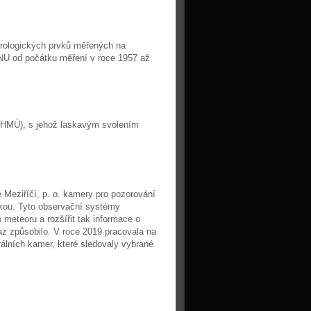
rologických prvků měřených na
NU od počátku měření v roce 1957 až
(ČHMÚ), s jehož laskavým svolením
Meziříčí, p. o. kamery pro pozorování
žkou. Tyto observační systémy
meteoru a rozšířit tak informace o
az způsobilo. V roce 2019 pracovala na
álních kamer, které sledovaly vybrané