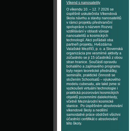
Víkend s nanosatelity
O víkendu 10. – 12. 7 2026 se
úspěšně uskutečnila Víkendová
škola návrhu a stavby nanosatelitů
v rámci projektu přeshraniční
spolupráce s názvem Rozvoj
vzdělávání v oblasti vývoje
nanosatelitů a kosmických
technologií. Akci pořádali oba
partneři projektu, Hvězdárna
Valašské Meziříčí, p. o. a Slovenská
organizácia pre vesmírné aktivity a
zúčastnilo se ji 15 účastníků z obou
stran hranice. Součástí opravdu
bohatého a zajímavého programu
byly nejen teoretické přednášky,
semináře, praktické činnosti se
složením Schoolsatů – výukového
modelu cubesatu, ale také jsme si
vyzkoušeli virtuální technologie i
praktická pozorování kosmických
objektů pozemními dalekohledy,
včetně Mezinárodní kosmické
stanice. Po úspěšném absolvování
víkendové školy a nedělní
samostatné práce obdrželi všichni
účastníci certifikát o absolvování
této školy.