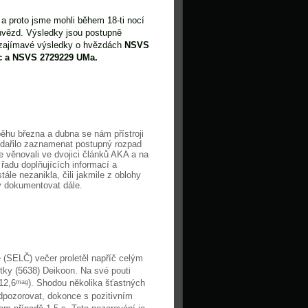
a proto jsme mohli během 18-ti nocí
vězd. Výsledky jsou postupně
zajímavé výsledky o hvězdách
NSVS
c a NSVS 2729229 UMa.
ěhu března a dubna se nám přístroji
odařilo zaznamenat postupný rozpad
věnovali ve dvojici článků AKA a na
řadu doplňujících informací a
tále nezanikla, čili jakmile z oblohy
ity dokumentovat dále.
 (SELČ) večer proletěl napříč celým
etky (5638) Deikoon. Na své pouti
12,6
). Shodou několika šťastných
mag
dpozorovat, dokonce s pozitivním