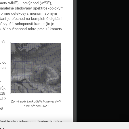
mery wfNE), jihovýchod (wfSE),
 paralelně sledovány spektroskopickými
přímé detekce) s menším zorným
í je přechod na kompletně digitální
 využít schopnosti kamer (to je
). V současnosti takto pracují kamery
rná
, od
mu s
E
rů),
019
al 2
Zorná pole širokoúhlých kamer (wf),
stav březen 2020
ně
. Spektroskopickým systémům, které v
me věnovat v samostatném článku.