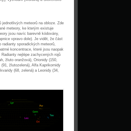
 jednotlivých meteorů na obloze. Zde
né meteory, ke kterým existuje
teory jsou navíc barevně kódovány,
nice vpravo dole). Je vidět, že část
o radianty sporadických meteorů,
atrné koncentrace, které jsou naopak
t. Radianty nejlépe zachycených rojů
, žluto oranžová), Orionidy (150,
91, žlutozelená), Alfa Kaprikornidy
Akvaridy (68, zelená) a Leonidy (34,