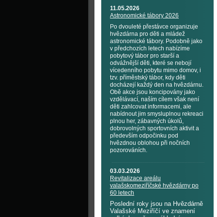
11.05.2026
Astronomické tábory 2026
Po dvouleté přestávce organizuje
hvězdárna pro děti a mládež
astronomické tábory. Podobně jako
v předchozích letech nabízíme
pobytový tábor pro starší a
odvážnější děti, které se nebojí
vícedenního pobytu mimo domov, i
tzv. příměstský tábor, kdy děti
docházejí každý den na hvězdárnu.
Obě akce jsou koncipovány jako
vzdělávací, naším cílem však není
děti zahlcovat informacemi, ale
nabídnout jim smysluplnou rekreaci
plnou her, zábavných úkolů,
dobrovolných sportovních aktivit a
především odpočinku pod
hvězdnou oblohou při nočních
pozorováních.
03.03.2026
Revitalizace areálu
valašskomeziříčské hvězdárny po
60 letech
Poslední roky jsou na Hvězdárně
Valašské Meziříčí ve znamení