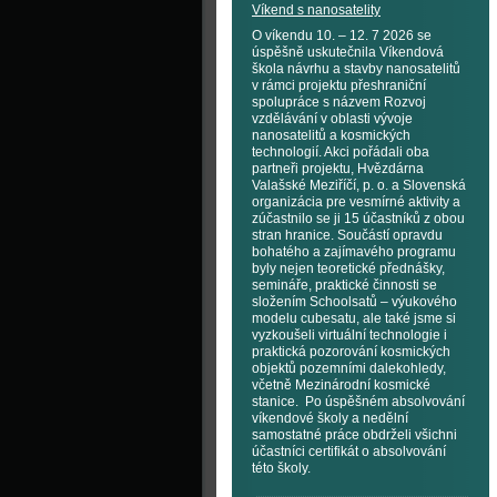
Víkend s nanosatelity
O víkendu 10. – 12. 7 2026 se
úspěšně uskutečnila Víkendová
škola návrhu a stavby nanosatelitů
v rámci projektu přeshraniční
spolupráce s názvem Rozvoj
vzdělávání v oblasti vývoje
nanosatelitů a kosmických
technologií. Akci pořádali oba
partneři projektu, Hvězdárna
Valašské Meziříčí, p. o. a Slovenská
organizácia pre vesmírné aktivity a
zúčastnilo se ji 15 účastníků z obou
stran hranice. Součástí opravdu
bohatého a zajímavého programu
byly nejen teoretické přednášky,
semináře, praktické činnosti se
složením Schoolsatů – výukového
modelu cubesatu, ale také jsme si
vyzkoušeli virtuální technologie i
praktická pozorování kosmických
objektů pozemními dalekohledy,
včetně Mezinárodní kosmické
stanice. Po úspěšném absolvování
víkendové školy a nedělní
samostatné práce obdrželi všichni
účastníci certifikát o absolvování
této školy.