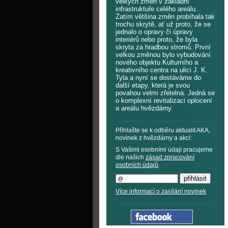
velkých změn v základní
infrastruktuře celého areálu.
Zatím většina změn probíhala tak
trochu skrytě, ať už proto, že se
jednalo o opravy či úpravy
interiérů nebo proto, že byla
skryta za hradbou stromů. První
velkou změnou bylo vybudování
nového objektu Kulturního a
kreativního centra na ulici J. K.
Tyla a nyní se dostáváme do
další etapy, která je svou
povahou velmi zřetelná. Jedná se
o komplexní revitalizaci oplocení
a areálu hvězdárny.
Přihlašte se k odběru aktualit AKA,
novinek z hvězdárny a akcí:
S Vašimi osobními údaji pracujeme
dle našich
zásad zpracování
osobních údajů
.
Více informací o zasílání novinek