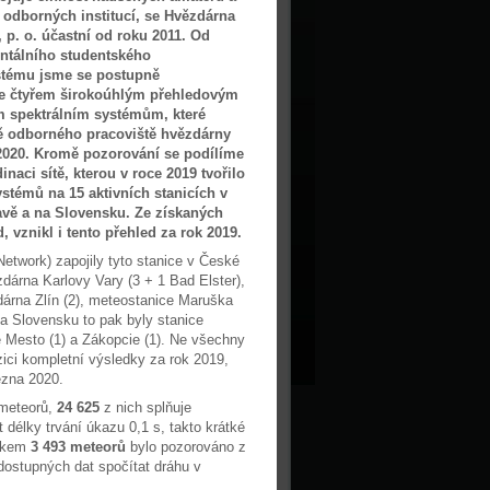
 odborných institucí, se Hvězdárna
, p. o. účastní od roku 2011. Od
ntálního studentského
stému jsme se postupně
ke čtyřem širokoúhlým přehledovým
 spektrálním systémům, které
ě odborného pracoviště hvězdárny
2020. Kromě pozorování se podílíme
naci sítě, kterou v roce 2019 tvořilo
stémů na 15 aktivních stanicích v
vě a na Slovensku. Ze získaných
 vznikl i tento přehled za rok 2019.
etwork) zapojily tyto stanice v České
zdárna Karlovy Vary (3 + 1 Bad Elster),
dárna Zlín (2), meteostanice Maruška
 Na Slovensku to pak byly stanice
é Mesto (1) a Zákopcie (1). Ne všechny
zici kompletní výsledky za rok 2019,
ezna 2020.
meteorů,
24 625
z nich splňuje
 délky trvání úkazu 0,1 s, takto krátké
elkem
3 493 meteorů
bylo pozorováno z
dostupných dat spočítat dráhu v