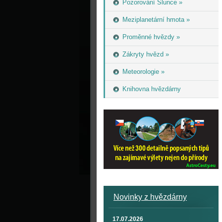
Pozorování Slunce »
Meziplanetární hmota »
Proměnné hvězdy »
Zákryty hvězd »
Meteorologie »
Knihovna hvězdárny
Novinky z hvězdárny
17.07.2026