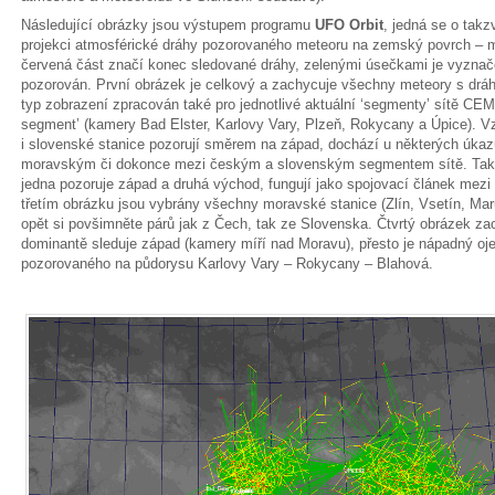
Následující obrázky jsou výstupem programu
UFO Orbit
, jedná se o tak
projekci atmosférické dráhy pozorovaného meteoru na zemský povrch – m
červená část značí konec sledované dráhy, zelenými úsečkami je vyznače
pozorován. První obrázek je celkový a zachycuje všechny meteory s dráho
typ zobrazení zpracován také pro jednotlivé aktuální ‘segmenty’ sítě C
segment’ (kamery Bad Elster, Karlovy Vary, Plzeň, Rokycany a Úpice). 
i slovenské stanice pozorují směrem na západ, dochází u některých úka
moravským či dokonce mezi českým a slovenským segmentem sítě. Také j
jedna pozoruje západ a druhá východ, fungují jako spojovací článek mez
třetím obrázku jsou vybrány všechny moravské stanice (Zlín, Vsetín, Maru
opět si povšimněte párů jak z Čech, tak ze Slovenska. Čtvrtý obrázek z
dominantě sleduje západ (kamery míří nad Moravu), přesto je nápadný oje
pozorovaného na půdorysu Karlovy Vary – Rokycany – Blahová.