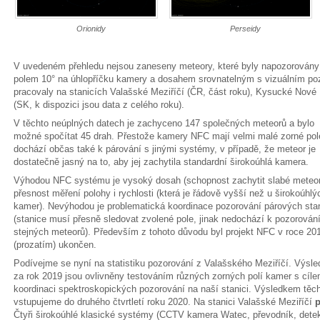
Orionidy
Perseidy
V uvedeném přehledu nejsou zaneseny meteory, které byly napozorová
polem 10° na úhlopříčku kamery a dosahem srovnatelným s vizuálním po
pracovaly na stanicích Valašské Meziříčí (ČR, část roku), Kysucké Nové
(SK, k dispozici jsou data z celého roku).
V těchto neúplných datech je zachyceno 147 společných meteorů a bylo
možné spočítat 45 drah. Přestože kamery NFC mají velmi malé zorné pol
dochází občas také k párování s jinými systémy, v případě, že meteor je
dostatečně jasný na to, aby jej zachytila standardní širokoúhlá kamera.
Výhodou NFC systému je vysoký dosah (schopnost zachytit slabé meteor
přesnost měření polohy i rychlosti (která je řádově vyšší než u širokoúhlý
kamer). Nevýhodou je problematická koordinace pozorování párových sta
(stanice musí přesně sledovat zvolené pole, jinak nedochází k pozorován
stejných meteorů). Především z tohoto důvodu byl projekt NFC v roce 20
(prozatím) ukončen.
Podívejme se nyní na statistiku pozorování z Valašského Meziříčí. Výsle
za rok 2019 jsou ovlivněny testováním různých zorných polí kamer s cílem
koordinaci spektroskopických pozorování na naší stanici. Výsledkem těch
vstupujeme do druhého čtvrtletí roku 2020. Na stanici Valašské Meziříčí
p
Čtyři širokoúhlé klasické systémy (CCTV kamera Watec, převodník, dete