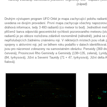
(západ).
Druhým výstupem program UFO Orbit je mapa zachycující polohu radiantů
uvedena ve dvojím provedení. První mapa zachycuje všechny napozorova
dráhová informace, tedy 3 493 radiantů (co meteor to bod). Jednotlivé me
přičemž barva odpovídá geocentrické rychlosti pozorovaného meteoru (stup
radiantů je po obloze rozložena zdánlivě rovnoměrně (náhodně), jedná se 
nepříslušejících žádnému známému roji. V některých místech jsou však p
spojeny s aktivními roji, jež se během roku podařilo v datech identifikova
jsou pro názornost zobrazeny na samostatném obrázku: Perseidy (369 drah
červená), Prosincové Rho Geminidy a Geminidy (138+135, zelená), Lyridy (
(84, tyrkysová), Jižní a Severní Tauridy (71 + 47, tyrkysová), Jižní delta 
fialová).