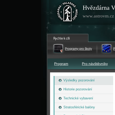
Hvězdárna V
www.astrovm.cz
Programy pro školy
P
Program
Pro návštěvníky
Výsledky pozorování
Historie pozorování
Technické vybavení
Stratosférické balóny