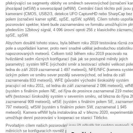
překrývající se segmenty oblohy ve směrech severovýchod (označení ka
jihozápad (wfSW) a severozápad (wfNW). Centrální části těchto polí jsou
kamerami (CMOS, USB2/3, detekce UFO CaptureHD nebo SharpCap bez 
polem (označení kamer spNE, spSE, spSW, spNW). Cílem tohoto uspořádán
pozorování spekter, které bude zaznamenáno ve formátu umožňujícím plně
především 12bitový signál, 4 096 úrovní oproti 256 z klasického záznamu
spSE, spSW.
Abychom dosáhli tohoto stavu, byla během roku 2019 testována různá zo
pole a uspořádání kamer, proto není snadné udělat jednoduchou statistiku
napozorovaných meteorů. Celkem totiž během roku 2019 pracovalo na
hvězdárně sedm různých konfigurací (tak jak se postupně měnily jejich
parametry): systém MFE (východní směr a testovací střední velikost pole
ledna do září 2019 zaznamenal 1 497 meteorů), NFE/NFC (kamera systé
úzkým polem ve směru sever později severovýchod, od ledna do září
zaznamenala 833 meteorů), WFE (původní východní širokoúhlý systém
pracující od roku 2011, od ledna do září zaznamenal 2 086 meteorů), wfN
(systém s finálním polem NE, od října do prosince zaznamenal 219 meteo
wfN (testovací širokoúhlý systém v severním směru, od března do října 2
zaznamenal 909 meteorů), wfSE (systém s finálním polem SE, zaznamen
797 meteorů), wfSW (systém s finálním polem SW, zaznamenal 1 945
meteorů). Kamera wfNW byla instalována až v březnu 2020, experimentál
umožňuje denní pozorování v kooperaci se stanicí Těrlicko.
Prvořadým cílem našich pozorování jsou již několik let spektra meteorů
měnících se konfiguracích rovněž pozorovaly po celý rok 2019, se bude