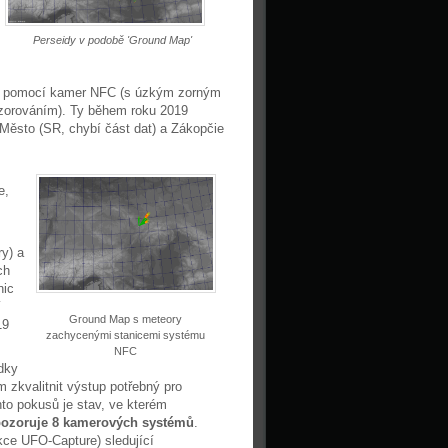
Perseidy v podobě 'Ground Map'
ny pomocí kamer NFC (s úzkým zorným
zorováním). Ty během roku 2019
 Město (SR, chybí část dat) a Zákopčie
e,
y) a
ch
nic
í
Ground Map s meteory
19
zachycenými stanicemi systému
NFC
dky
 zkvalitnit výstup potřebný pro
to pokusů je stav, ve kterém
ozoruje 8 kamerových systémů
.
kce UFO-Capture) sledující