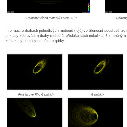
Radianty všech meteorů zarok 2019
Radiant
Informaci o drahách jednotlivých meteorů (rojů) ve Sluneční soustavě lze
příklady zde uvádím dráhy meteorů, příslušejících několika již zmíněným 
zobrazeny pohledy od pólu ekliptiky.
Prosincové Rho Geminidy
Geminidy