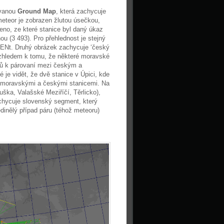
zvanou
Ground Map
, která zachycuje
eteor je zobrazen žlutou úsečkou,
no, ze které stanice byl daný úkaz
u (3 493). Pro přehlednost je stejný
EMENt. Druhý obrázek zachycuje ‘český
Vzhledem k tomu, že některé moravské
zů k párovaní mezi českým a
e vidět, že dvě stanice v Úpici, kde
i moravskými a českými stanicemi. Na
ška, Valašské Meziříčí, Těrlicko),
achycuje slovenský segment, který
dinělý případ páru (téhož meteoru)