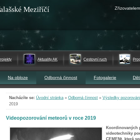
alašské Meziříčí
Zřizovatelem
rojekty
Aktuality AK
Cestovní ruch
Pro
Na obloze
Odborná činnost
Fotogalerie
Dě
Nacházíte se:
Úvodní stránka
»
Odborná činnost
»
Výsledky pozorován
2019
Videopozorování meteorů v roce 2019
Koordinovaných 
videotechniky po
CEMENt, která sp