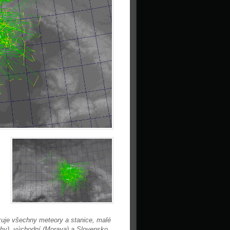
uje všechny meteory a stanice, malé
echy), východní (Morava) a Slovensko