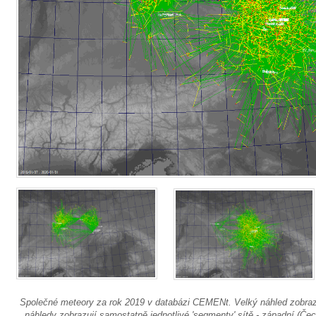
Společné meteory za rok 2019 v databázi CEMENt. Velký náhled zobraz
náhledy zobrazují samostatně jednotlivé 'segmenty' sítě - západní (Č