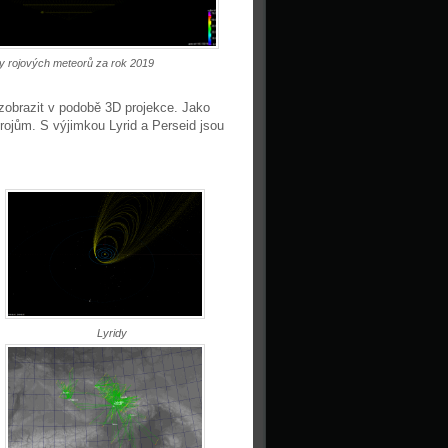
y rojových meteorů za rok 2019
 zobrazit v podobě 3D projekce. Jako
rojům. S výjimkou Lyrid a Perseid jsou
Lyridy