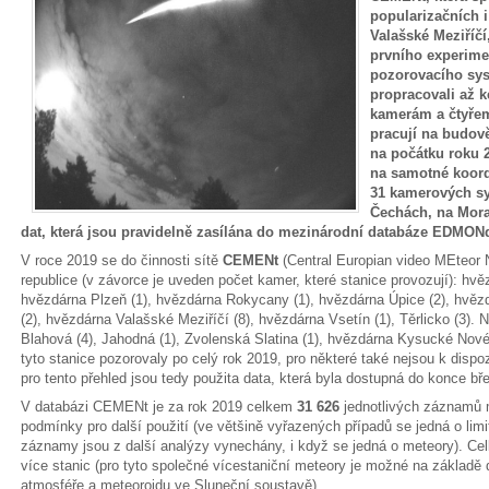
popularizačních i
Valašské Meziříčí
prvního experime
pozorovacího sy
propracovali až 
kamerám a čtyřem
pracují na budov
na počátku roku 
na samotné koordi
31 kamerových sy
Čechách, na Mora
dat, která jsou pravidelně zasílána do mezinárodní databáze EDMONd,
V roce 2019 se do činnosti sítě
CEMENt
(Central Europian video MEteor N
republice (v závorce je uveden počet kamer, které stanice provozují): hvě
hvězdárna Plzeň (1), hvězdárna Rokycany (1), hvězdárna Úpice (2), hvěz
(2), hvězdárna Valašské Meziříčí (8), hvězdárna Vsetín (1), Těrlicko (3).
Blahová (4), Jahodná (1), Zvolenská Slatina (1), hvězdárna Kysucké Nov
tyto stanice pozorovaly po celý rok 2019, pro některé také nejsou k dispo
pro tento přehled jsou tedy použita data, která byla dostupná do konce bř
V databázi CEMENt je za rok 2019 celkem
31 626
jednotlivých záznamů 
podmínky pro další použití (ve většině vyřazených případů se jedná o limit
záznamy jsou z další analýzy vynechány, i když se jedná o meteory). C
více stanic (pro tyto společné vícestaniční meteory je možné na základě 
atmosféře a meteoroidu ve Sluneční soustavě).