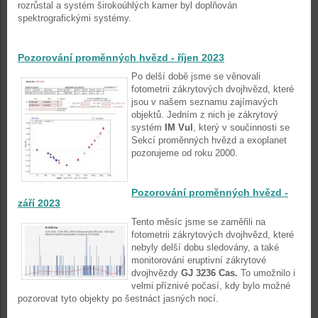
rozrůstal a systém širokoúhlých kamer byl doplňován
spektrografickými systémy.
Pozorování proměnných hvězd - říjen 2023
Po delší době jsme se věnovali
fotometrii zákrytových dvojhvězd, které
jsou v našem seznamu zajímavých
objektů. Jedním z nich je zákrytový
systém
IM Vul
, který v součinnosti se
Sekcí proměnných hvězd a exoplanet
pozorujeme od roku 2000.
Pozorování proměnných hvězd -
září 2023
Tento měsíc jsme se zaměřili na
fotometrii zákrytových dvojhvězd, které
nebyly delší dobu sledovány, a také
monitorování eruptivní zákrytové
dvojhvězdy
GJ 3236 Cas.
To umožnilo i
velmi příznivé počasí, kdy bylo možné
pozorovat tyto objekty po šestnáct jasných nocí.