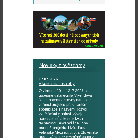
Novinky z hvězdárny
17.07.2026
Víkend s nanosatelity
O víkendu 10. – 12. 7 2026 se
úspěšně uskutečnila Víkendová
škola návrhu a stavby nanosatelitů
v rámci projektu přeshraniční
spolupráce s názvem Rozvoj
vzdělávání v oblasti vývoje
nanosatelitů a kosmických
technologií. Akci pořádali oba
partneři projektu, Hvězdárna
Valašské Meziříčí, p. o. a Slovenská
organizácia pre vesmírné aktivity a