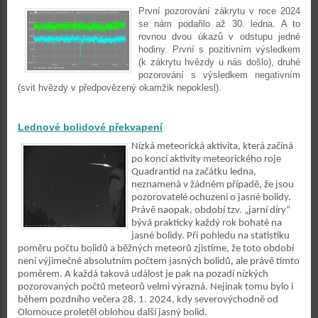
První pozorování zákrytu v roce 2024
se nám podařilo až 30. ledna. A to
rovnou dvou úkazů v odstupu jedné
hodiny. První s pozitivním výsledkem
(k zákrytu hvězdy u nás došlo), druhé
pozorování s výsledkem negativním
(svit hvězdy v předpovězený okamžik nepoklesl).
Lednové bolidové překvapení
Nízká meteorická aktivita, která začíná
po konci aktivity meteorického roje
Quadrantid na začátku ledna,
neznamená v žádném případě, že jsou
pozorovatelé ochuzeni o jasné bolidy.
Právě naopak, období tzv. „jarní díry“
bývá prakticky každý rok bohaté na
jasné bolidy. Při pohledu na statistiku
poměru počtu bolidů a běžných meteorů zjistíme, že toto období
není výjimečné absolutním počtem jasných bolidů, ale právě tímto
poměrem. A každá taková událost je pak na pozadí nízkých
pozorovaných počtů meteorů velmi výrazná. Nejinak tomu bylo i
během pozdního večera 28. 1. 2024, kdy severovýchodně od
Olomouce proletěl oblohou další jasný bolid.