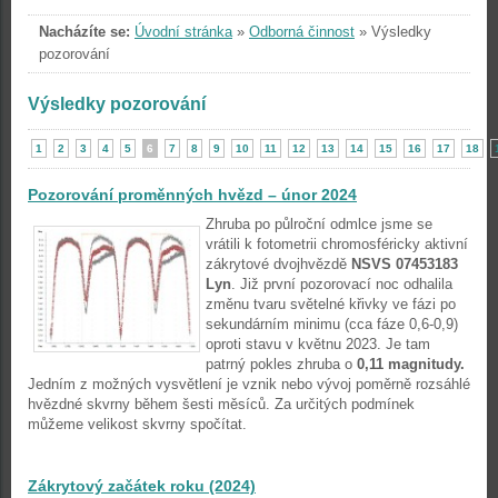
Nacházíte se:
Úvodní stránka
»
Odborná činnost
»
Výsledky
pozorování
Výsledky pozorování
1
2
3
4
5
6
7
8
9
10
11
12
13
14
15
16
17
18
Pozorování proměnných hvězd – únor 2024
Zhruba po půlroční odmlce jsme se
vrátili k fotometrii chromosféricky aktivní
zákrytové dvojhvězdě
NSVS 07453183
Lyn
. Již první pozorovací noc odhalila
změnu tvaru světelné křivky ve fázi po
sekundárním minimu (cca fáze 0,6-0,9)
oproti stavu v květnu 2023. Je tam
patrný pokles zhruba o
0,11 magnitudy.
Jedním z možných vysvětlení je vznik nebo vývoj poměrně rozsáhlé
hvězdné skvrny během šesti měsíců. Za určitých podmínek
můžeme velikost skvrny spočítat.
Zákrytový začátek roku (2024)