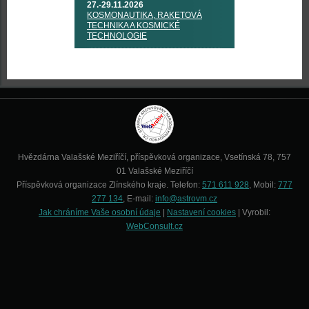
27.-29.11.2026
KOSMONAUTIKA, RAKETOVÁ
TECHNIKA A KOSMICKÉ
TECHNOLOGIE
Hvězdárna Valašské Meziříčí, příspěvková organizace, Vsetínská 78, 757
01 Valašské Meziříčí
Příspěvková organizace Zlínského kraje. Telefon:
571 611 928
, Mobil:
777
277 134
, E-mail:
info@astrovm.cz
Jak chráníme Vaše osobní údaje
|
Nastavení cookies
| Vyrobil:
WebConsult.cz