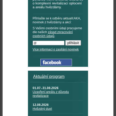
o komplexní revitalizaci oplocení
a areálu hvězdárny.
Přihlašte se k odběru aktualit AKA,
novinek z hvězdárny a akcí:
S Vašimi osobními údaji pracujeme
dle našich
zásad zpracování
osobních údajů
.
Více informací o zasílání novinek
Aktuální program
01.07.-31.08.2026
Uzavření areálu z důvodu
revitalizace
12.08.2026
Hvězdný duel