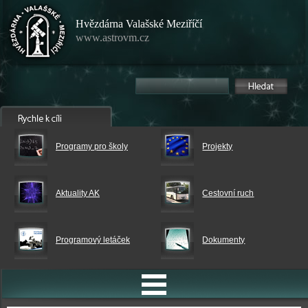
Hvězdárna Valašské Meziříčí
www.astrovm.cz
Programy pro školy
Projekty
Aktuality AK
Cestovní ruch
Programový letáček
Dokumenty