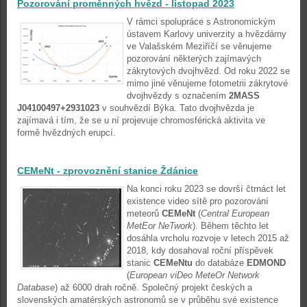
Pozorování proměnných hvězd - listopad 2023
V rámci spolupráce s Astronomickým
ústavem Karlovy univerzity a hvězdárny
ve Valašském Meziříčí se věnujeme
pozorování některých zajímavých
zákrytových dvojhvězd. Od roku 2022 se
mimo jiné věnujeme fotometrii zákrytové
dvojhvězdy s označením
2MASS
J04100497+2931023
v souhvězdí Býka. Tato dvojhvězda je
zajímavá i tím, že se u ní projevuje chromosférická aktivita ve
formě hvězdných erupcí.
CEMeNt - zprovoznění stanice Ždánice
Na konci roku 2023 se dovrší čtrnáct let
existence video sítě pro pozorování
meteorů
CEMeNt
(
Central European
MetEor NeTwork
). Během těchto let
dosáhla vrcholu rozvoje v letech 2015 až
2018, kdy dosahoval roční příspěvek
stanic
CEMeNtu
do databáze
EDMOND
(
European viDeo MeteOr Network
Database
) až 6000 drah ročně. Společný projekt českých a
slovenských amatérských astronomů se v průběhu své existence