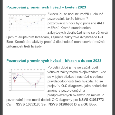
Pozorování proměnných hvězd – květen 2023
Zkracující se noci neumožňují dlouhá
pozorování, takže během 7
pozorovacích nocí bylo pořízeno
4417
měření.
Kromě standardních
zákrytových dvojhvězd jsme se věnovali
i jarním eruptivním hvězdám, zejména zákrytové dvojhvězdě
GU
Boo
. Kromě této aktivity probíhá dlouhodobé monitorování možné
přítomnosti třetí hvězdy.
Pozorování proměnných hvězd – březen a duben 2023
Po delší době jsme se začali opět
věnovat zákrytovým dvojhvězdám, kde
se v jejich blízkosti nachází s velkou
pravděpodobností třetí hvězda. To se
projeví v
O-C diagramu
jako periodické
změny v pozorovaných a
předpovězených okamžicích minim. Z
pozorování jsme mohli doplnit O-C diagramy pro
NSVS 01031772
Cam, NSVS 10653195 Ser, NSVS 01286630 Dra a GU Boo.