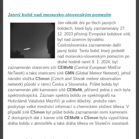
Jasný bolid nad moravsko-slovenským pomezím
Jen několik dní po třech jasných
bolidech, které byly zaznamenány 27.
12. 2023 přístroji Evropské bolidové sítě,
byl nad územím bývalého
Československa zaznamenán další
jasný bolid. Tento bolid, který proletěl
nad moravsko-slovenským pomezím po
druhé hodině ranní 9. 1. 2024, byl
zaznamenán stanicemi sítí
CEMeNt
(
Central European MetEor
NeTwork
) a také stanicemi sítě
GMN
(
Global Meteor Network
), jehož
národní složka
CSmon
(
Czech and Slovak meteor observation
network
) působí v rámci Česka a Slovenska. Průlet bolidu byl
zaznamenán pěti kamerami sítě
CEMeNt
, přičemž jedna z nich byla
spektroskopická. Záznam spektra bolidu ze spektrografů na
Hvězdárně Valašské Meziříčí je velmi důležitý, protože nám
poskytuje velké množství informací o chemickém složení tělesa. V
případě sítě
CSmon
byl průlet bolidu zaznamenán osmi kamerami.
Z dostupných dat z kamer sítě
CEMeNt
a
CSmon
byla vypočítána
dráha bolidu v atmosféře a také dráha tělesa ve Sluneční soustavě.