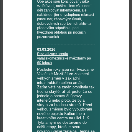
Obě akce jsou koncipovány jako
vzdělávací, naším cílem však není
děti zahlcovat informacemi, ale
nabídnout jim smysluplnou rekreaci
plnou her, zábavných úkolů,
dobrovolných sportovních aktivit a
především odpočinku pod
hvězdnou oblohou při nočních
pozorováních.
03.03.2026
Revitalizace areálu
valašskomeziříčské hvězdárny po
60 letech
Poslední roky jsou na Hvězdárně
Valašské Meziříčí ve znamení
velkých změn v základní
infrastruktuře celého areálu.
Zatím většina změn probíhala tak
trochu skrytě, ať už proto, že se
jednalo o opravy či úpravy
interiérů nebo proto, že byla
skryta za hradbou stromů. První
velkou změnou bylo vybudování
nového objektu Kulturního a
kreativního centra na ulici J. K.
Tyla a nyní se dostáváme do
další etapy, která je svou
povahou velmi zřetelná. Jedná se