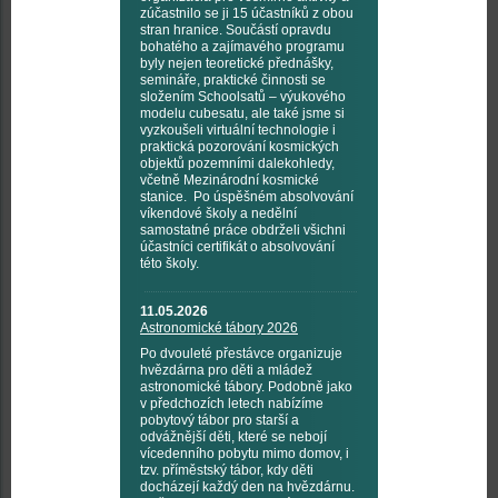
zúčastnilo se ji 15 účastníků z obou
stran hranice. Součástí opravdu
bohatého a zajímavého programu
byly nejen teoretické přednášky,
semináře, praktické činnosti se
složením Schoolsatů – výukového
modelu cubesatu, ale také jsme si
vyzkoušeli virtuální technologie i
praktická pozorování kosmických
objektů pozemními dalekohledy,
včetně Mezinárodní kosmické
stanice. Po úspěšném absolvování
víkendové školy a nedělní
samostatné práce obdrželi všichni
účastníci certifikát o absolvování
této školy.
11.05.2026
Astronomické tábory 2026
Po dvouleté přestávce organizuje
hvězdárna pro děti a mládež
astronomické tábory. Podobně jako
v předchozích letech nabízíme
pobytový tábor pro starší a
odvážnější děti, které se nebojí
vícedenního pobytu mimo domov, i
tzv. příměstský tábor, kdy děti
docházejí každý den na hvězdárnu.