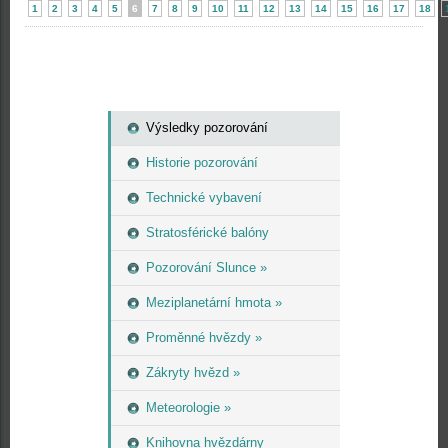
1
2
3
4
5
6
7
8
9
10
11
12
13
14
15
16
17
18
Výsledky pozorování
Historie pozorování
Technické vybavení
Stratosférické balóny
Pozorování Slunce »
Meziplanetární hmota »
Proměnné hvězdy »
Zákryty hvězd »
Meteorologie »
Knihovna hvězdárny