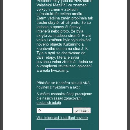
Poslední roky jsou na Hvězdárně
Valašské Meziříčí ve znamení
velkých změn v základní
infrastruktuře celého areálu.
Zatím většina změn probíhala tak
trochu skrytě, ať už proto, že se
jednalo o opravy či úpravy
interiérů nebo proto, že byla
skryta za hradbou stromů. První
velkou změnou bylo vybudování
nového objektu Kulturního a
kreativního centra na ulici J. K.
Tyla a nyní se dostáváme do
další etapy, která je svou
povahou velmi zřetelná. Jedná se
o komplexní revitalizaci oplocení
a areálu hvězdárny.
Přihlašte se k odběru aktualit AKA,
novinek z hvězdárny a akcí:
S Vašimi osobními údaji pracujeme
dle našich
zásad zpracování
osobních údajů
.
Více informací o zasílání novinek