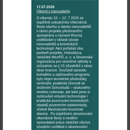
17.07.2026
Víkend s nanosatelity
O víkendu 10. – 12. 7 2026 se
úspěšně uskutečnila Víkendová
škola návrhu a stavby nanosatelitů
v rámci projektu přeshraniční
spolupráce s názvem Rozvoj
vzdělávání v oblasti vývoje
nanosatelitů a kosmických
technologií. Akci pořádali oba
partneři projektu, Hvězdárna
Valašské Meziříčí, p. o. a Slovenská
organizácia pre vesmírné aktivity a
zúčastnilo se ji 15 účastníků z obou
stran hranice. Součástí opravdu
bohatého a zajímavého programu
byly nejen teoretické přednášky,
semináře, praktické činnosti se
složením Schoolsatů – výukového
modelu cubesatu, ale také jsme si
vyzkoušeli virtuální technologie i
praktická pozorování kosmických
objektů pozemními dalekohledy,
včetně Mezinárodní kosmické
stanice. Po úspěšném absolvování
víkendové školy a nedělní
samostatné práce obdrželi všichni
účastníci certifikát o absolvování