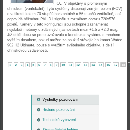
CCTV objektivy s proměnným
ohniskem (varifokální). Tyto systémy disponují zorným polem (FOV)
o velikosti kolem 70 stupňů horizontálně a 56 stupňů vertikálně, což
odpovídá běžnému PAL D1 signálu s rozměrem obrazu 720x576
pixelů. Kamery v této konfiguraci jsou schopné zaznamenat
nejslabší meteory o zdánlivých jasnostech mezi +1,5 a +2,0 mag.
Již delší dobu se proto uvažovalo o konstrukci systému s mnohem
vyšším dosahem, pokud možno za použití stávajících kamer Watec
902 H2 Ultimate, pouze s využitím světelného objektivu s delší
ohniskovou vzdáleností.
1
2
3
4
5
6
7
8
9
10
11
12
13
14
15
16
17
18
Výsledky pozorování
Historie pozorování
Technické vybavení
Stratosférické balóny