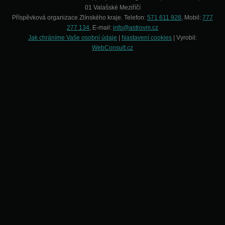
01 Valašské Meziříčí
Příspěvková organizace Zlínského kraje. Telefon:
571 611 928
, Mobil:
777
277 134
, E-mail:
info@astrovm.cz
Jak chráníme Vaše osobní údaje
|
Nastavení cookies
| Vyrobil:
WebConsult.cz