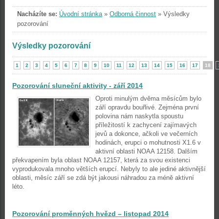
Nacházíte se:
Úvodní stránka
»
Odborná činnost
»
Výsledky
pozorování
Výsledky pozorování
1
2
3
4
5
6
7
8
9
10
11
12
13
14
15
16
17
18
Pozorování sluneční aktivity - září 2014
Oproti minulým dvěma měsícům bylo
září opravdu bouřlivé. Zejména první
polovina nám naskytla spoustu
příležitostí k zachycení zajímavých
jevů a dokonce, ačkoli ve večerních
hodinách, erupci o mohutnosti X1.6 v
aktivní oblasti NOAA 12158. Dalším
překvapením byla oblast NOAA 12157, která za svou existenci
vyprodukovala mnoho větších erupcí. Nebyly to ale jediné aktivnější
oblasti, měsíc září se zdá být jakousi náhradou za méně aktivní
léto.
Pozorování proměnných hvězd – listopad 2014