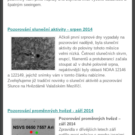
špatným seeingem.
Pozorování sluneční aktivity - srpen 2014
Ačkoli první srpnové dny vypadaly na
pozorování nadějně, byla sluneční
aktivity do poloviny tohoto měsíce
velmi nízká. Četnost slunečních skvrn,
erupcí, filamentů a protuberancí začala
stoupat až v druhé polovině srpna,
nejaktivnější byly oblasti NOAA 12146
a 122149, jejichž snímky vám v tomto článku nabízíme.
Zveřejňujeme již tradiční novinky o sluneční aktivitě a pozorování
Slunce na Hvězdárně Valašském Meziříčí.
Pozorování proměnných hvězd - září 2014
Pozorování proměnných hvězd –
září 2014
Zpravidla v dřívějších letech září
patřilo mezi měsíce s mnoha jasnými