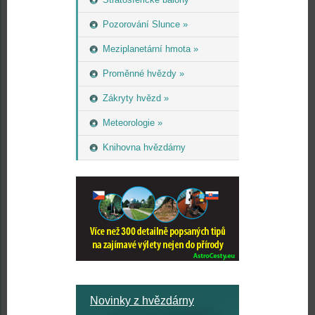
Pozorování Slunce »
Meziplanetární hmota »
Proměnné hvězdy »
Zákryty hvězd »
Meteorologie »
Knihovna hvězdárny
Novinky z hvězdárny