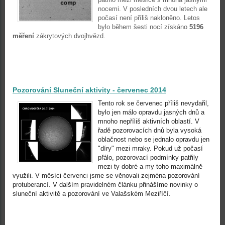
nocemi. V posledních dvou letech ale
počasí není příliš nakloněno. Letos
bylo během šesti nocí získáno
5196
měření
zákrytových dvojhvězd.
Pozorování Sluneční aktivity - červenec 2014
Tento rok se červenec příliš nevydařil,
bylo jen málo opravdu jasných dnů a
mnoho nepříliš aktivních oblastí. V
řadě pozorovacích dnů byla vysoká
oblačnost nebo se jednalo opravdu jen
"díry" mezi mraky. Pokud už počasí
přálo, pozorovací podmínky patřily
mezi ty dobré a my toho maximálně
využili. V měsíci červenci jsme se věnovali zejména pozorování
protuberancí. V dalším pravidelném článku přinášíme novinky o
sluneční aktivitě a pozorování ve Valašském Meziříčí.