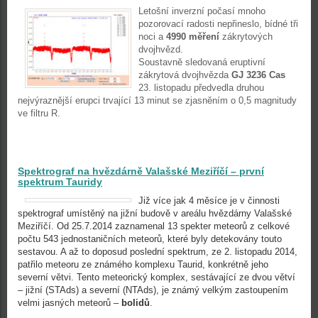
Letošní inverzní počasí mnoho
pozorovací radosti nepřineslo, bídné tři
noci a
4990 měření
zákrytových
dvojhvězd.
Soustavně sledovaná eruptivní
zákrytová dvojhvězda
GJ 3236 Cas
23. listopadu předvedla druhou
nejvýraznější erupci trvající 13 minut se zjasněním o 0,5 magnitudy
ve filtru R.
Spektrograf na hvězdárně Valašské Meziříčí – první
spektrum Tauridy
Již více jak 4 měsíce je v činnosti
spektrograf umístěný na jižní budově v areálu hvězdárny Valašské
Meziříčí. Od 25.7.2014 zaznamenal 13 spekter meteorů z celkové
počtu 543 jednostaničních meteorů, které byly detekovány touto
sestavou. A až to doposud poslední spektrum, ze 2. listopadu 2014,
patřilo meteoru ze známého komplexu Taurid, konkrétně jeho
severní větvi. Tento meteorický komplex, sestávající ze dvou větví
– jižní (STAds) a severní (NTAds), je známý velkým zastoupením
velmi jasných meteorů –
bolidů
.