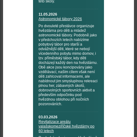
této školy.
11.05.2026
Astronomické tábory 2026
Po dvouleté přestávce organizuje
hvězdárna pro děti a mládež
astronomické tábory. Podobně jako
v předchozích letech nabízíme
pobytový tábor pro starší a
odvážnější děti, které se nebojí
vícedenního pobytu mimo domov, i
tzv. příměstský tábor, kdy děti
docházejí každý den na hvězdárnu.
Obě akce jsou koncipovány jako
vzdělávací, naším cílem však není
děti zahlcovat informacemi, ale
nabídnout jim smysluplnou rekreaci
plnou her, zábavných úkolů,
dobrovolných sportovních aktivit a
především odpočinku pod
hvězdnou oblohou při nočních
pozorováních.
03.03.2026
Revitalizace areálu
valašskomeziříčské hvězdárny po
60 letech