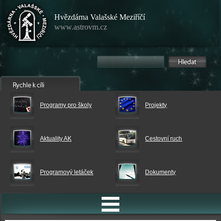
Hvězdárna Valašské Meziříčí
www.astrovm.cz
Programy pro školy
Projekty
Aktuality AK
Cestovní ruch
Programový letáček
Dokumenty