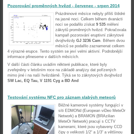
Pozorování proměnných hvězd - červenec - srpen 2014
Prázdninové měsíce nebyly příliš štědré
na jasné noci. Celkem během dvanácti
nocí se podařilo získat
9 535
měření
zákrytů proměnných hvězd. Pokračovala
kampaň pozorování eruptivní zákrytové
dvojhvězdy
GJ 3236 Cam
. Během dvou
měsíců se podařilo zaznamenat celkem
4 výrazné erupce. Tento systém se jeví velmi aktivní. Podrobnější
informace přineseme v dalších měsících.
V další části článku uvádím některé publikace, které byly
zveřejněny v letošním roce na základě analýzy dat pořízených
mimo jiné i na naší hvězdárně. Týká se to zákrytových dvojhvězd
SW Lac, EQ Tau, V 1191 Cyg a BD And
Testování systému NFC pro záznam slabých meteorů
Běžné kamerové systémy fungující v
síti EDMONd (European viDeo MeteOr
Network) a BRAMON (BRAzilian
MeteOr Network) pracují s CCTV
kamerami, které jsou vybaveny CCD
čipy o velikosti 1/2“ a 1/3“ a většinou