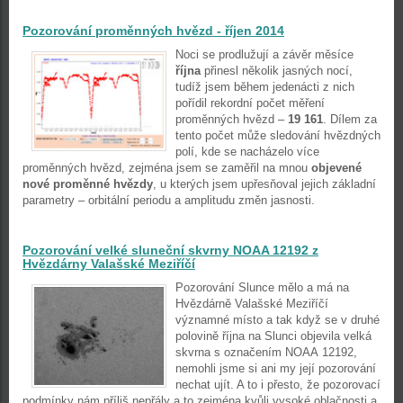
Pozorování proměnných hvězd - říjen 2014
Noci se prodlužují a závěr měsíce
října
přinesl několik jasných nocí,
tudíž jsem během jedenácti z nich
pořídil rekordní počet měření
proměnných hvězd –
19 161
. Dílem za
tento počet může sledování hvězdných
polí, kde se nacházelo více
proměnných hvězd, zejména jsem se zaměřil na mnou
objevené
nové proměnné hvězdy
, u kterých jsem upřesňoval jejich základní
parametry – orbitální periodu a amplitudu změn jasnosti.
Pozorování velké sluneční skvrny NOAA 12192 z
Hvězdárny Valašské Meziříčí
Pozorování Slunce mělo a má na
Hvězdárně Valašské Meziříčí
významné místo a tak když se v druhé
polovině října na Slunci objevila velká
skvrna s označením NOAA 12192,
nemohli jsme si ani my její pozorování
nechat ujít. A to i přesto, že pozorovací
podmínky nám příliš nepřály a to zejména kvůli vysoké oblačnosti a