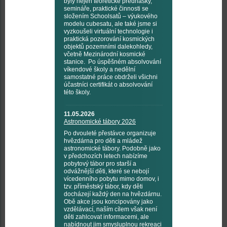
byly nejen teoretické přednášky,
semináře, praktické činnosti se
složením Schoolsatů – výukového
modelu cubesatu, ale také jsme si
vyzkoušeli virtuální technologie i
praktická pozorování kosmických
objektů pozemními dalekohledy,
včetně Mezinárodní kosmické
stanice. Po úspěšném absolvování
víkendové školy a nedělní
samostatné práce obdrželi všichni
účastníci certifikát o absolvování
této školy.
11.05.2026
Astronomické tábory 2026
Po dvouleté přestávce organizuje
hvězdárna pro děti a mládež
astronomické tábory. Podobně jako
v předchozích letech nabízíme
pobytový tábor pro starší a
odvážnější děti, které se nebojí
vícedenního pobytu mimo domov, i
tzv. příměstský tábor, kdy děti
docházejí každý den na hvězdárnu.
Obě akce jsou koncipovány jako
vzdělávací, naším cílem však není
děti zahlcovat informacemi, ale
nabídnout jim smysluplnou rekreaci