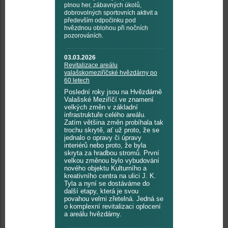
plnou her, zábavných úkolů,
dobrovolných sportovních aktivit a
především odpočinku pod
hvězdnou oblohou při nočních
pozorováních.
03.03.2026
Revitalizace areálu
valašskomeziříčské hvězdárny po
60 letech
Poslední roky jsou na Hvězdárně
Valašské Meziříčí ve znamení
velkých změn v základní
infrastruktuře celého areálu.
Zatím většina změn probíhala tak
trochu skrytě, ať už proto, že se
jednalo o opravy či úpravy
interiérů nebo proto, že byla
skryta za hradbou stromů. První
velkou změnou bylo vybudování
nového objektu Kulturního a
kreativního centra na ulici J. K.
Tyla a nyní se dostáváme do
další etapy, která je svou
povahou velmi zřetelná. Jedná se
o komplexní revitalizaci oplocení
a areálu hvězdárny.