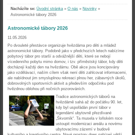
Nacházíte se:
Úvodní stránka
»
O nás
»
Novinky
»
Astronomické tábory 2026
Astronomické tábory 2026
11.05.2026
Po dvouleté přestávce organizuje hvězdárna pro děti a mládež
astronomické tábory. Podobně jako v předchozích letech nabízíme
pobytový tábor pro starší a odvážnější děti, které se nebojí
vícedenního pobytu mimo domov, i tzv. příměstský tábor, kdy děti
docházejí každý den na hvězdárnu. Obě akce jsou koncipovány
jako vzdělávací, naším cílem však není děti zahlcovat informacemi,
ale nabídnout jim smysluplnou rekreaci plnou her, zábavných úkolů,
dobrovolných sportovních aktivit a především odpočinku pod
hvězdnou oblohou při nočních pozorováních.
Tradice astronomických táborů na
hvězdárně sahá až do počátku 90. let,
kdy byl uspořádán první tábor v
legendární ubytovně přezdívané
„Škvorník“. Ta musela v loňském roce
ustoupit modernizaci areálu a novému
ubytovacímu zázemí v budově
kulturního a kreativního centra. Nové prostory dnes nabízejí větší