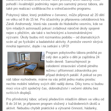
pohodlí i kvalitnější podmínky nejen pro samotný provoz tábora, ale
také pro realizaci vzdělávacího a volnočasového programu.
Pobytový tábor, který proběhne v červenci, může přijmout až 20 dětí
ve věku od 9 do 15 let. Pro účastníky je připravena celotáborová hra
Zánik Andromedy
, která nás zavede do hlubokého vesmíru, kde se
tým mladých astronautů pokusí zvládnout náročné úkoly spojené
nejen s přežitím, ale také s technickými a konstruktérskými
výzvami. Úkoly budou mít rozmanitou podobu – od dramatických
scén až po fyzikální a badatelské aktivity. A protože vesmír skrývá
mnohá tajemství, dojde i na setkání s UFO!
Program pobytového tábora probíhá po
celý den a péče o děti je zajištěna 24
hodin denně. Samozřejmostí je
celodenní stravování včetně pitného
režimu i přítomnost zdravotníka pro
případ drobných patálií. A pokud se pro
náš tábor rozhodnete, máme na vás ještě jednu malou prosbu:
nechte mobilní telefony svých dětí raději doma. Díky tomu si budou
moci více užít společný čas, dobrodružství i večerní oblohu bez
svítících displejů.
Pro příměstský tábor, určený především mladším dětem ve věku od
8 do 14 let, je připraven program složený z každodenních úkolů a
aktivit. Nebudou chybět praktické a výtvarné činnosti, hádanky,