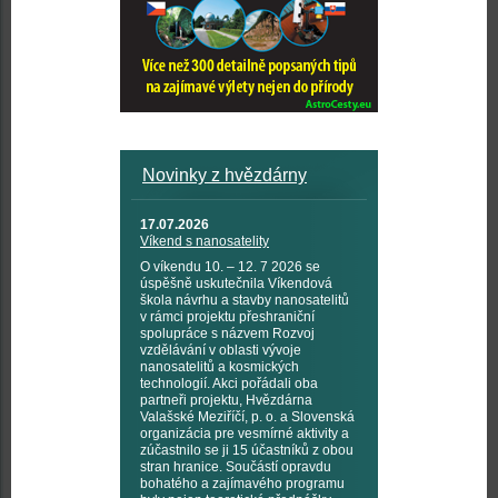
Novinky z hvězdárny
17.07.2026
Víkend s nanosatelity
O víkendu 10. – 12. 7 2026 se
úspěšně uskutečnila Víkendová
škola návrhu a stavby nanosatelitů
v rámci projektu přeshraniční
spolupráce s názvem Rozvoj
vzdělávání v oblasti vývoje
nanosatelitů a kosmických
technologií. Akci pořádali oba
partneři projektu, Hvězdárna
Valašské Meziříčí, p. o. a Slovenská
organizácia pre vesmírné aktivity a
zúčastnilo se ji 15 účastníků z obou
stran hranice. Součástí opravdu
bohatého a zajímavého programu