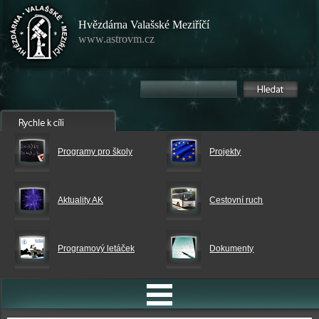
Hvězdárna Valašské Meziříčí
www.astrovm.cz
Programy pro školy
Projekty
Aktuality AK
Cestovní ruch
Programový letáček
Dokumenty