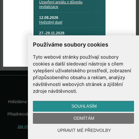
Uzavření areálu z důvodu
revitalizace
12.08.2026
Hvězdný duel
27.-29.11.2026
KOSMONAUTIKA, RAKETOVÁ
TECHNIKA A KOSMICKÉ
Používáme soubory cookies
TECHNOLOGIE
Tyto webové stránky používají soubory
cookies a další sledovací nástroje s cílem
vylepšení uživatelského prostředí, zobrazení
přizpůsobeného obsahu a reklam, analýzy
návštěvnosti webových stránek a zjištění
zdroje návštěvnosti.
Hvězdárna Valašské Meziříčí, příspěvková organizace, Vsetínská 78, 757
SOUHLASÍM
01 Valašské Meziříčí
Příspěvková organizace Zlínského kraje. Telefon:
571 611 928
, Mobil:
777
ODMÍTÁM
277 134
, E-mail:
info@astrovm.cz
Jak chráníme Vaše osobní údaje
|
Nastavení cookies
| Vyrobil:
UPRAVIT MÉ PŘEDVOLBY
WebConsult.cz