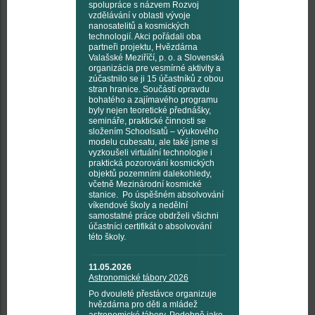
spolupráce s názvem Rozvoj
vzdělávání v oblasti vývoje
nanosatelitů a kosmických
technologií. Akci pořádali oba
partneři projektu, Hvězdárna
Valašské Meziříčí, p. o. a Slovenská
organizácia pre vesmírné aktivity a
zúčastnilo se ji 15 účastníků z obou
stran hranice. Součástí opravdu
bohatého a zajímavého programu
byly nejen teoretické přednášky,
semináře, praktické činnosti se
složením Schoolsatů – výukového
modelu cubesatu, ale také jsme si
vyzkoušeli virtuální technologie i
praktická pozorování kosmických
objektů pozemními dalekohledy,
včetně Mezinárodní kosmické
stanice. Po úspěšném absolvování
víkendové školy a nedělní
samostatné práce obdrželi všichni
účastníci certifikát o absolvování
této školy.
11.05.2026
Astronomické tábory 2026
Po dvouleté přestávce organizuje
hvězdárna pro děti a mládež