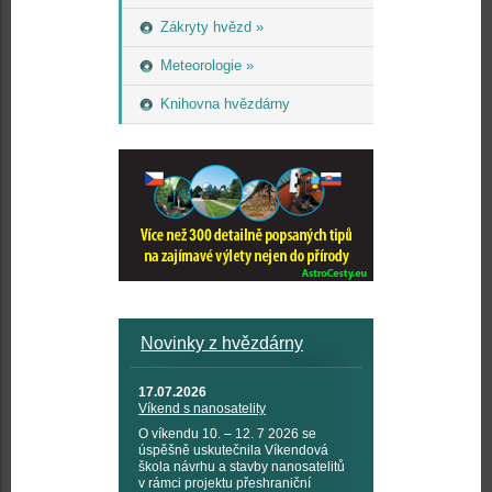
Zákryty hvězd »
Meteorologie »
Knihovna hvězdárny
Novinky z hvězdárny
17.07.2026
Víkend s nanosatelity
O víkendu 10. – 12. 7 2026 se
úspěšně uskutečnila Víkendová
škola návrhu a stavby nanosatelitů
v rámci projektu přeshraniční