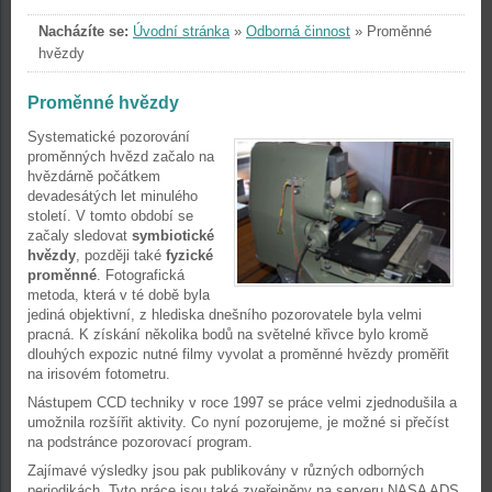
Nacházíte se:
Úvodní stránka
»
Odborná činnost
»
Proměnné
hvězdy
Proměnné hvězdy
Systematické pozorování
proměnných hvězd začalo na
hvězdárně počátkem
devadesátých let minulého
století. V tomto období se
začaly sledovat
symbiotické
hvězdy
, později také
fyzické
proměnné
. Fotografická
metoda, která v té době byla
jediná objektivní, z hlediska dnešního pozorovatele byla velmi
pracná. K získání několika bodů na světelné křivce bylo kromě
dlouhých expozic nutné filmy vyvolat a proměnné hvězdy proměřit
na irisovém fotometru.
Nástupem CCD techniky v roce 1997 se práce velmi zjednodušila a
umožnila rozšířit aktivity. Co nyní pozorujeme, je možné si přečíst
na podstránce pozorovací program.
Zajímavé výsledky jsou pak publikovány v různých odborných
periodikách. Tyto práce jsou také zveřejněny na serveru NASA ADS.