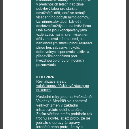
astronomické tábory. Podobně jako
v předchozích letech nabízíme
pobytový tábor pro starší a
odvážnější děti, které se nebojí
vícedenního pobytu mimo domov, i
tzv. příměstský tábor, kdy děti
docházejí každý den na hvězdárnu.
Obě akce jsou koncipovány jako
vzdělávací, naším cílem však není
děti zahlcovat informacemi, ale
nabídnout jim smysluplnou rekreaci
plnou her, zábavných úkolů,
dobrovolných sportovních aktivit a
především odpočinku pod
hvězdnou oblohou při nočních
pozorováních.
03.03.2026
Revitalizace areálu
valašskomeziříčské hvězdárny po
60 letech
Poslední roky jsou na Hvězdárně
Valašské Meziříčí ve znamení
velkých změn v základní
infrastruktuře celého areálu.
Zatím většina změn probíhala tak
trochu skrytě, ať už proto, že se
jednalo o opravy či úpravy
interiérů nebo proto, že byla