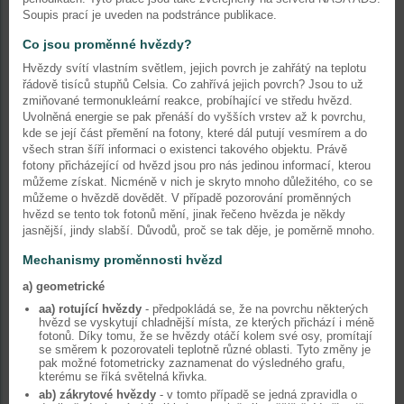
Soupis prací je uveden na podstránce publikace.
Co jsou proměnné hvězdy?
Hvězdy svítí vlastním světlem, jejich povrch je zahřátý na teplotu
řádově tisíců stupňů Celsia. Co zahřívá jejich povrch? Jsou to už
zmiňované termonukleární reakce, probíhající ve středu hvězd.
Uvolněná energie se pak přenáší do vyšších vrstev až k povrchu,
kde se její část přemění na fotony, které dál putují vesmírem a do
všech stran šíří informaci o existenci takového objektu. Právě
fotony přicházející od hvězd jsou pro nás jedinou informací, kterou
můžeme získat. Nicméně v nich je skryto mnoho důležitého, co se
můžeme o hvězdě dovědět. V případě pozorování proměnných
hvězd se tento tok fotonů mění, jinak řečeno hvězda je někdy
jasnější, jindy slabší. Důvodů, proč se tak děje, je poměrně mnoho.
Mechanismy proměnnosti hvězd
a) geometrické
aa)
rotující hvězdy
- předpokládá se, že na povrchu některých
hvězd se vyskytují chladnější místa, ze kterých přichází i méně
fotonů. Díky tomu, že se hvězdy otáčí kolem své osy, promítají
se směrem k pozorovateli teplotně různé oblasti. Tyto změny je
pak možné fotometricky zaznamenat do výsledného grafu,
kterému se říká světelná křivka.
ab) zákrytové hvězdy
- v tomto případě se jedná zpravidla o