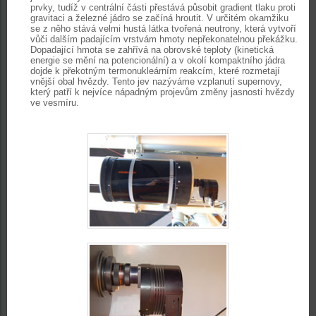
prvky, tudíž v centrální části přestává působit gradient tlaku proti
gravitaci a železné jádro se začíná hroutit. V určitém okamžiku
se z něho stává velmi hustá látka tvořená neutrony, která vytvoří
vůči dalším padajícím vrstvám hmoty nepřekonatelnou překážku.
Dopadající hmota se zahřívá na obrovské teploty (kinetická
energie se mění na potencionální) a v okolí kompaktního jádra
dojde k překotným termonukleárním reakcím, které rozmetají
vnější obal hvězdy. Tento jev nazýváme vzplanutí supernovy,
který patří k nejvíce nápadným projevům změny jasnosti hvězdy
ve vesmíru.