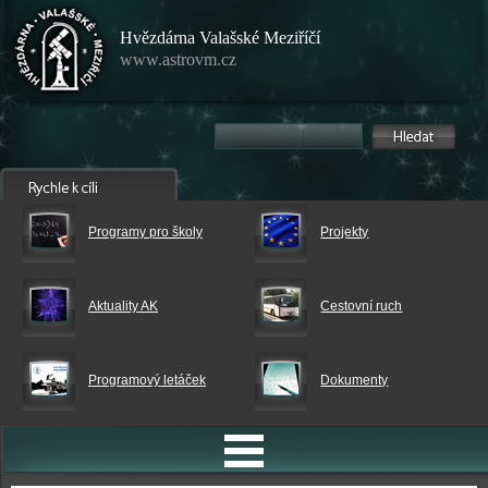
Hvězdárna Valašské Meziříčí
www.astrovm.cz
Programy pro školy
Projekty
Aktuality AK
Cestovní ruch
Programový letáček
Dokumenty