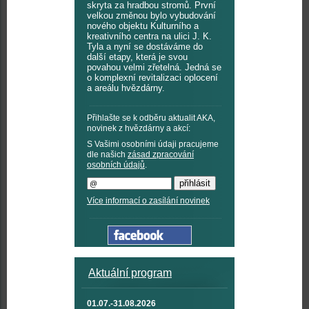
skryta za hradbou stromů. První
velkou změnou bylo vybudování
nového objektu Kulturního a
kreativního centra na ulici J. K.
Tyla a nyní se dostáváme do
další etapy, která je svou
povahou velmi zřetelná. Jedná se
o komplexní revitalizaci oplocení
a areálu hvězdárny.
Přihlašte se k odběru aktualit AKA,
novinek z hvězdárny a akcí:
S Vašimi osobními údaji pracujeme
dle našich
zásad zpracování
osobních údajů
.
Více informací o zasílání novinek
Aktuální program
01.07.-31.08.2026