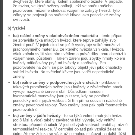
dvojhvězdy, které obíhají kolem společného těžiště. V případě,
že rovina, ve které hvězdy obíhají, leží ve směru našeho
pozorování, můžeme sledovat vzájemné zákryty hvězd. Tyto
zákryty se projevují na světelné křivce jako periodické změny
svítivosti.
b) fyzické
ba)
reálné změny v okolohvězdném materiálu
- tento případ
se zpravidla týká mladých hvězd, které teprve zahájily svoji
životní pouť. V jejich okolí se ještě vyskytuje velké množství
prachoplynného materiálu, ze kterého hvězda vznikala. Hvězda
však začala svítit vlastním světlem a právě díky tomu dochází k
vzájemnému působení. Tlakem záření jsou zbytky hmoty kolem
hvězdy odtlačovány pryč od hvězdy a zahřívány. Pro
pozorovatele na Zemi se pak takový objekt jeví jako chaoticky
svítící hvězda. Na světelné křivce jsou vidět neperiodické
změny.
bb) reálné změny v podpovrchových vrstvách
- příkladem
takových proměnných hvězd jsou hvězdy v závěrečném stadiu
vývoje, nazývané červení obři. Důsledkem narušení
hydrostatické rovnováhy jsou pulsace, kdy se poměrně
periodicky mění jejich velikost. S tím přímo souvisí i následné
změny povrchové teploty. Tyto změny jsou pak opět fotometricky
pozorovatelné.
bc)
změny v jádře hvězdy
- to se týká velmi hmotných hvězd
(od 8 Msl a více) také v závěrečné fázi vývoje, kdy vnitřní
struktura připomíná cibuli. V jednotlivých vrstvách probíhají různé
termonukleární reakce. V centrální oblasti pak vzniká železné
jádro. Atomy železa se však už nemohou slučovat na další těžší