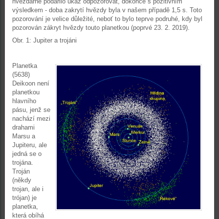
hvězdárně podařilo úkaz odpozorovat, dokonce s pozitivním
výsledkem - doba zakrytí hvězdy byla v našem případě 1,5 s. Toto
pozorování je velice důležité, neboť to bylo teprve podruhé, kdy byl
pozorován zákryt hvězdy touto planetkou (poprvé 23. 2. 2019).
Obr. 1: Jupiter a trojáni
Planetka
(5638)
Deikoon není
planetkou
hlavního
pásu, jenž se
nachází mezi
drahami
Marsu a
Jupiteru, ale
jedná se o
trojána.
Troján
(někdy
trojan, ale i
trójan) je
planetka,
která obíhá