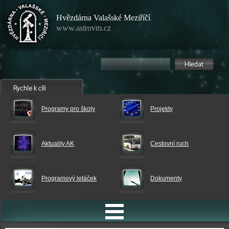
Hvězdárna Valašské Meziříčí
www.astrovm.cz
Programy pro školy
Projekty
Aktuality AK
Cestovní ruch
Programový letáček
Dokumenty