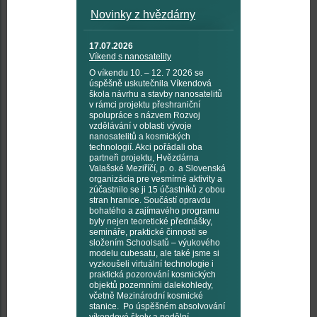
Novinky z hvězdárny
17.07.2026
Víkend s nanosatelity
O víkendu 10. – 12. 7 2026 se
úspěšně uskutečnila Víkendová
škola návrhu a stavby nanosatelitů
v rámci projektu přeshraniční
spolupráce s názvem Rozvoj
vzdělávání v oblasti vývoje
nanosatelitů a kosmických
technologií. Akci pořádali oba
partneři projektu, Hvězdárna
Valašské Meziříčí, p. o. a Slovenská
organizácia pre vesmírné aktivity a
zúčastnilo se ji 15 účastníků z obou
stran hranice. Součástí opravdu
bohatého a zajímavého programu
byly nejen teoretické přednášky,
semináře, praktické činnosti se
složením Schoolsatů – výukového
modelu cubesatu, ale také jsme si
vyzkoušeli virtuální technologie i
praktická pozorování kosmických
objektů pozemními dalekohledy,
včetně Mezinárodní kosmické
stanice. Po úspěšném absolvování