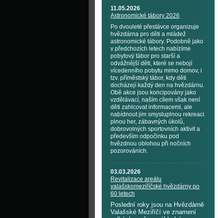
11.05.2026
Astronomické tábory 2026
Po dvouleté přestávce organizuje
hvězdárna pro děti a mládež
astronomické tábory. Podobně jako
v předchozích letech nabízíme
pobytový tábor pro starší a
odvážnější děti, které se nebojí
vícedenního pobytu mimo domov, i
tzv. příměstský tábor, kdy děti
docházejí každý den na hvězdárnu.
Obě akce jsou koncipovány jako
vzdělávací, naším cílem však není
děti zahlcovat informacemi, ale
nabídnout jim smysluplnou rekreaci
plnou her, zábavných úkolů,
dobrovolných sportovních aktivit a
především odpočinku pod
hvězdnou oblohou při nočních
pozorováních.
03.03.2026
Revitalizace areálu
valašskomeziříčské hvězdárny po
60 letech
Poslední roky jsou na Hvězdárně
Valašské Meziříčí ve znamení