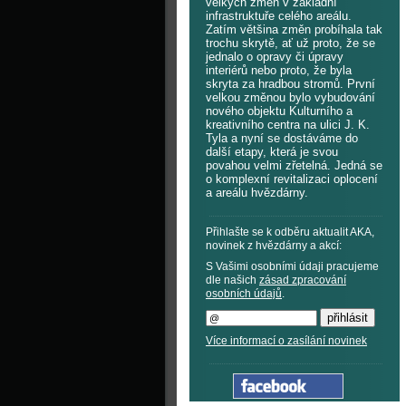
velkých změn v základní
infrastruktuře celého areálu.
Zatím většina změn probíhala tak
trochu skrytě, ať už proto, že se
jednalo o opravy či úpravy
interiérů nebo proto, že byla
skryta za hradbou stromů. První
velkou změnou bylo vybudování
nového objektu Kulturního a
kreativního centra na ulici J. K.
Tyla a nyní se dostáváme do
další etapy, která je svou
povahou velmi zřetelná. Jedná se
o komplexní revitalizaci oplocení
a areálu hvězdárny.
Přihlašte se k odběru aktualit AKA,
novinek z hvězdárny a akcí:
S Vašimi osobními údaji pracujeme
dle našich
zásad zpracování
osobních údajů
.
Více informací o zasílání novinek