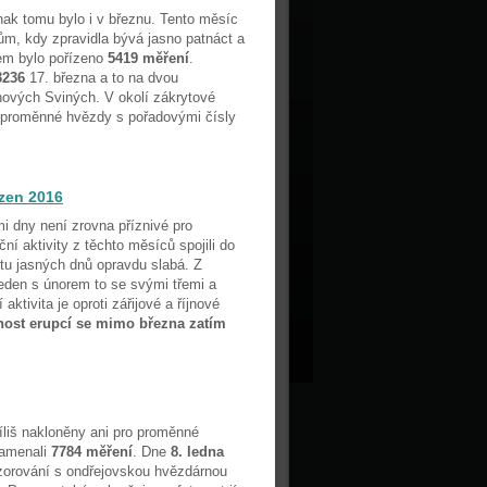
nak tomu bylo i v březnu. Tento měsíc
ům, kdy zpravidla bývá jasno patnáct a
kem bylo pořízeno
5419 měření
.
3236
17. března a to na dvou
hových Sviných. V okolí zákrytové
 proměnné hvězdy s pořadovými čísly
ezen 2016
 dny není zrovna příznivé pro
ní aktivity z těchto měsíců spojili do
tu jasných dnů opravdu slabá. Z
eden s únorem to se svými třemi a
aktivita je oproti zářijové a říjnové
ost erupcí se mimo března zatím
íliš nakloněny ani pro proměnné
namenali
7784 měření
. Dne
8. ledna
orování s ondřejovskou hvězdárnou