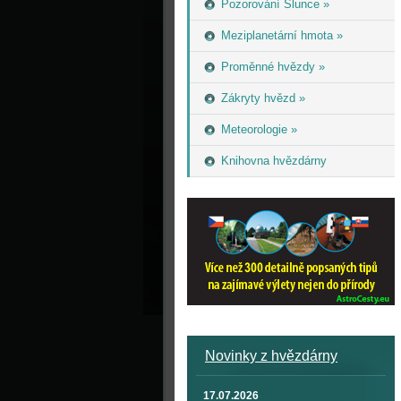
Pozorování Slunce »
Meziplanetární hmota »
Proměnné hvězdy »
Zákryty hvězd »
Meteorologie »
Knihovna hvězdárny
Novinky z hvězdárny
17.07.2026