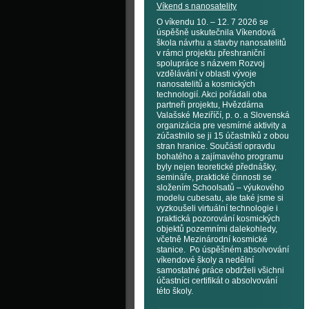
Víkend s nanosatelity
O víkendu 10. – 12. 7 2026 se
úspěšně uskutečnila Víkendová
škola návrhu a stavby nanosatelitů
v rámci projektu přeshraniční
spolupráce s názvem Rozvoj
vzdělávání v oblasti vývoje
nanosatelitů a kosmických
technologií. Akci pořádali oba
partneři projektu, Hvězdárna
Valašské Meziříčí, p. o. a Slovenská
organizácia pre vesmírné aktivity a
zúčastnilo se ji 15 účastníků z obou
stran hranice. Součástí opravdu
bohatého a zajímavého programu
byly nejen teoretické přednášky,
semináře, praktické činnosti se
složením Schoolsatů – výukového
modelu cubesatu, ale také jsme si
vyzkoušeli virtuální technologie i
praktická pozorování kosmických
objektů pozemními dalekohledy,
včetně Mezinárodní kosmické
stanice. Po úspěšném absolvování
víkendové školy a nedělní
samostatné práce obdrželi všichni
účastníci certifikát o absolvování
této školy.