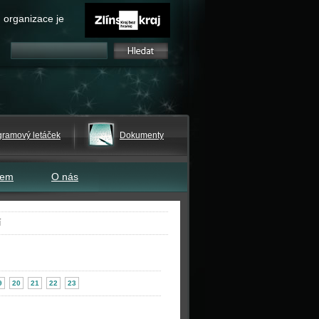
 organizace je
gramový letáček
Dokumenty
tem
O nás
í
9
20
21
22
23