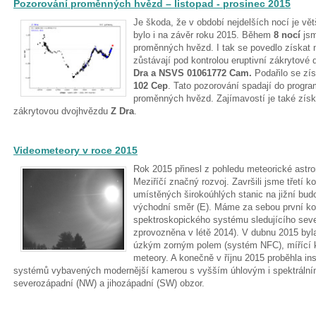
Pozorování proměnných hvězd – listopad - prosinec 2015
Je škoda, že v období nejdelších nocí je vě
bylo i na závěr roku 2015. Během
8 nocí
jsm
proměnných hvězd. I tak se povedlo získat 
zůstávají pod kontrolou eruptivní zákrytové
Dra a NSVS 01061772 Cam.
Podařilo se zí
102 Cep
. Tato pozorování spadají do progr
proměnných hvězd. Zajímavostí je také zís
zákrytovou dvojhvězdu
Z Dra
.
Videometeory v roce 2015
Rok 2015 přinesl z pohledu meteorické ast
Meziříčí značný rozvoj. Završili jsme třetí k
umístěných širokoúhlých stanic na jižní budo
východní směr (E). Máme za sebou první kom
spektroskopického systému sledujícího sever
zprovozněna v létě 2014). V dubnu 2015 byl
úzkým zorným polem (systém NFC), mířící k 
meteory. A konečně v říjnu 2015 proběhla in
systémů vybavených modernější kamerou s vyšším úhlovým i spektrálním 
severozápadní (NW) a jihozápadní (SW) obzor.