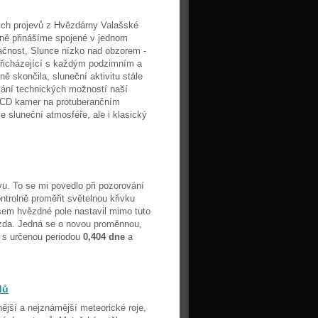
ejich projevů z Hvězdárny Valašské
dičně přinášíme spojené v jednom
ačnost, Slunce nízko nad obzorem -
přicházející s každým podzimním a
 skončila, sluneční aktivitu stále
vání technických možností naší
 CCD kamer na protuberančním
e sluneční atmosféře, ale i klasický
. To se mi povedlo při pozorování
ntrolně proměřit světelnou křivku
sem hvězdné pole nastavil mimo tuto
zda. Jedná se o novou proměnnou,
s určenou periodou
0,404 dne
a
dů
ější a nejznámější meteorické roje,