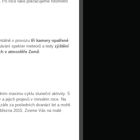
. Po roce také pokračujeme fotometrií
ntálně v provozu
tři kamery opatřené
návání spekter meteorů a tedy
zjištění
ch v atmosféře Země
.
ním maximu cyklu sluneční aktivity. S
y a jejich projevů v minulém roce. Na
í záře za posledních dvanáct let a mohli
. března 2015. Zveme Vás na malé