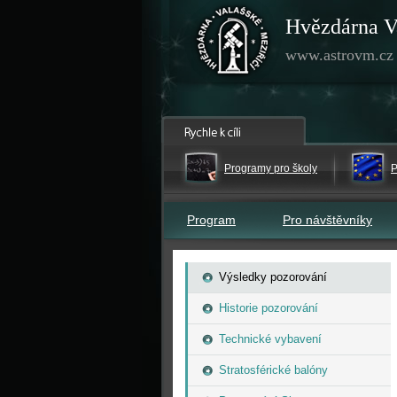
Hvězdárna V
www.astrovm.cz
Programy pro školy
P
Program
Pro návštěvníky
Výsledky pozorování
Historie pozorování
Technické vybavení
Stratosférické balóny