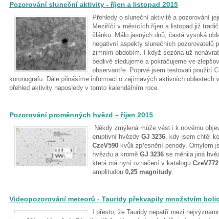
Pozorování sluneční aktivity - říjen a listopad 2015
Přehledy o sluneční aktivitě a pozorování j
Meziříčí v měsících říjen a listopad již tra
článku. Málo jasných dnů, častá vysoká obl
negativní aspekty slunečních pozorovatelů 
zimním obdobím. I když sezóna už nenávratně
bedlivě sledujeme a pokračujeme ve zlepšo
observaotře. Poprvé jsem testovali použití
koronografu. Dále přinášíme informaci o zajímavých aktivních oblastech v
přehled aktivity naposledy v tomto kalendářním roce.
Pozorování proměnných hvězd – říjen 2015
Někdy zmýlená může vést i k novému objevu
eruptivní hvězdy
GJ 3236
, kdy jsem chtěl ko
CzeV590
kvůli zpřesnění periody. Omylem j
hvězdu a kromě
GJ 3236
se měnila jiná hvě
která má nyní označení v katalogu
CzeV772
amplitudou
0,25 magnitudy
.
Videopozorování meteorů - Tauridy překvapily množstvím boli
I přesto, že Tauridy nepatří mezi nejvýznamn