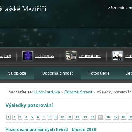
alašské Meziříčí
Zřizovatelem
rojekty
Aktuality AK
Cestovní ruch
Pro
Na obloze
Odborná činnost
Fotogalerie
Dě
Nacházíte se:
Úvodní stránka
»
Odborná činnost
»
Výsledky pozorován
Výsledky pozorování
1
2
3
4
5
6
7
8
9
10
11
12
13
14
15
16
17
18
1
Pozorování proměnných hvězd - březen 2016