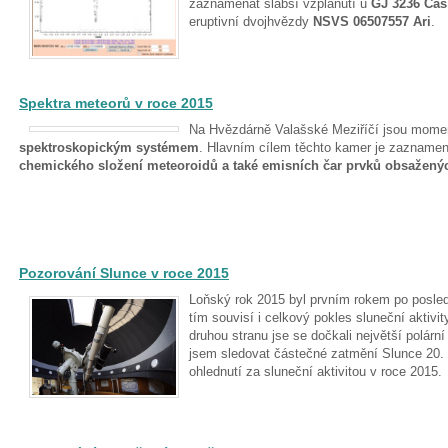
zaznamenat slabší vzplanutí u
GJ 3236 Cas
eruptivní dvojhvězdy
NSVS 06507557 Ari
.
Spektra meteorů v roce 2015
Na Hvězdárně Valašské Meziříčí jsou mome
spektroskopickým systémem
. Hlavním cílem těchto kamer je zazname
chemického složení meteoroidů a také emisních čar prvků obsažený
Pozorování Slunce v roce 2015
Loňský rok 2015 byl prvním rokem po posled
tím souvisí i celkový pokles sluneční aktivit
druhou stranu jse se dočkali největší polárn
jsem sledovat částečné zatmění Slunce 20
ohlednutí za sluneční aktivitou v roce 2015.