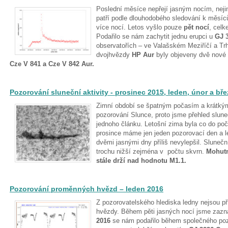
Poslední měsíce nepřejí jasným nocím, neji
patří podle dlouhodobého sledování k měsíc
více nocí. Letos vyšlo pouze
pět nocí
, cel
Podařilo se nám zachytit jednu erupci u
GJ 
observatořích – ve Valašském Meziříčí a Tr
dvojhvězdy
HP Aur
byly objeveny dvě nové
Cze V 841 a Cze V 842 Aur.
Pozorování sluneční aktivity - prosinec 2015, leden, únor a bř
Zimní období se špatným počasím a krátkými
pozorování Slunce, proto jsme přehled sluneč
jednoho článku. Letošní zima byla co do poč
prosince máme jen jeden pozorovací den a l
dvěmi jasnými dny příliš nevylepšil. Sluneční 
trochu nižší zejména v počtu skvrn.
Mohutn
stále drží nad hodnotu M1.1.
Pozorování proměnných hvězd – leden 2016
Z pozorovatelského hlediska ledny nejsou př
hvězdy. Během pěti jasných nocí jsme zaz
2016
se nám podařilo během společného poz