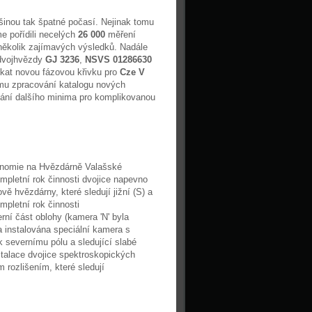
tšinou tak špatné počasí. Nejinak tomu
e pořídili necelých
26 000
měření
několik zajímavých výsledků. Nadále
 dvojhvězdy
GJ 3236
,
NSVS 01286630
skat novou fázovou křivku pro
Cze V
amu zpracování katalogu nových
kání dalšího minima pro komplikovanou
ronomie na Hvězdárně Valašské
ompletní rok činnosti dvojice napevno
vě hvězdárny, které sledují jižní (S) a
pletní rok činnosti
ní část oblohy (kamera 'N' byla
a instalována speciální kamera s
severnímu pólu a sledující slabé
stalace dvojice spektroskopických
rozlišením, které sledují