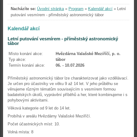
Nacházíte se:
Úvodní stránka
»
Program
»
Kalendář akcí
»
Letní
putování vesmírem - příměstský astronomický tábor
Kalendář akcí
Letní putování vesmírem - příměstský astronomický
tábor
Místo konání akce:
Hvězdárna Valašské Meziříčí, p. o.
Typ akce:
tábor
Termín konání akce:
06. - 10.07.2026
Příměstský astronomický tábor lze charakterizovat jako vzdělávací.
Je určen pro účastníky ve věku 9 až 14 let. V jeho průběhu se
věnujeme různým tématům souvisejícím s vesmírem formou
badatelských úkolů, vyprávění příběhů a her, které kombinujeme i s
pohybovými aktivitami.
Věková kategorie od 9 let do 14 let.
Probíhá v areálu Hvězdárny Valašské Meziříčí.
Počet účastnických míst: 10.
Volná místa: 8