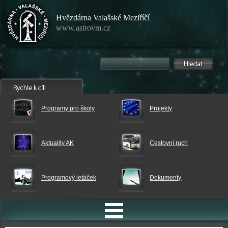
Hvězdárna Valašské Meziříčí
www.astrovm.cz
Programy pro školy
Projekty
Aktuality AK
Cestovní ruch
Programový letáček
Dokumenty