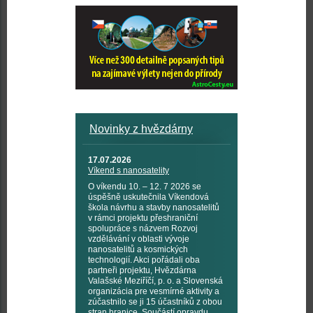
Novinky z hvězdárny
17.07.2026
Víkend s nanosatelity
O víkendu 10. – 12. 7 2026 se
úspěšně uskutečnila Víkendová
škola návrhu a stavby nanosatelitů
v rámci projektu přeshraniční
spolupráce s názvem Rozvoj
vzdělávání v oblasti vývoje
nanosatelitů a kosmických
technologií. Akci pořádali oba
partneři projektu, Hvězdárna
Valašské Meziříčí, p. o. a Slovenská
organizácia pre vesmírné aktivity a
zúčastnilo se ji 15 účastníků z obou
stran hranice. Součástí opravdu