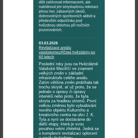
děti zahlcovat informacemi, ale
nabídnout jim smysluplnou rekreaci
plnou her, zábavných úkolů,
dobrovolných sportovních aktivit a
především odpočinku pod
hvězdnou oblohou při nočních
pozorováních.
03.03.2026
Revitalizace areálu
valašskomeziříčské hvězdárny po
60 letech
Poslední roky jsou na Hvězdárně
Valašské Meziříčí ve znamení
velkých změn v základní
infrastruktuře celého areálu.
Zatím většina změn probíhala tak
trochu skrytě, ať už proto, že se
jednalo o opravy či úpravy
interiérů nebo proto, že byla
skryta za hradbou stromů. První
velkou změnou bylo vybudování
nového objektu Kulturního a
kreativního centra na ulici J. K.
Tyla a nyní se dostáváme do
další etapy, která je svou
povahou velmi zřetelná. Jedná se
o komplexní revitalizaci oplocení
a areálu hvězdárny.