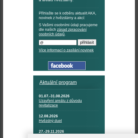
Přihlašte se k odběru aktualit AKA,
novinek z hvězdárny a akcí:
S Vašimi osobními údaji pracujeme
dle našich
zásad zpracování
osobních údajů
.
Více informací o zasílání novinek
Aktuální program
01.07.-31.08.2026
Uzavření areálu z důvodu
revitalizace
12.08.2026
Hvězdný duel
27.-29.11.2026
KOSMONAUTIKA, RAKETOVÁ