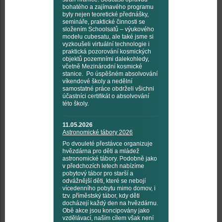
bohatého a zajímavého programu
byly nejen teoretické přednášky,
semináře, praktické činnosti se
složením Schoolsatů – výukového
modelu cubesatu, ale také jsme si
vyzkoušeli virtuální technologie i
praktická pozorování kosmických
objektů pozemními dalekohledy,
včetně Mezinárodní kosmické
stanice. Po úspěšném absolvování
víkendové školy a nedělní
samostatné práce obdrželi všichni
účastníci certifikát o absolvování
této školy.
11.05.2026
Astronomické tábory 2026
Po dvouleté přestávce organizuje
hvězdárna pro děti a mládež
astronomické tábory. Podobně jako
v předchozích letech nabízíme
pobytový tábor pro starší a
odvážnější děti, které se nebojí
vícedenního pobytu mimo domov, i
tzv. příměstský tábor, kdy děti
docházejí každý den na hvězdárnu.
Obě akce jsou koncipovány jako
vzdělávací, naším cílem však není