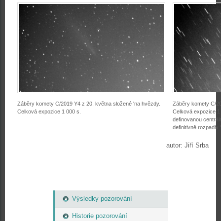
Záběry komety C/2019 Y4 z 20. května složené 'na hvězdy.
Záběry komety C/201
Celková expozice 1 000 s.
Celková expozice 1
definovanou centrál
definitivně rozpadly 
autor: Jiří Srba
Výsledky pozorování
Historie pozorování