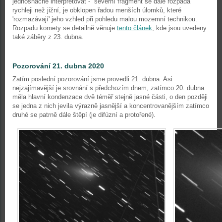
jednosnačně interpretovat - severní fragment se dále rozpadá
rychleji než jižní, je obklopen řadou menších úlomků, které
'rozmazávají' jeho vzhled při pohledu malou mozemní technikou.
Rozpadu komety se detailně věnuje
tento článek
, kde jsou uvedeny
také záběry z 23. dubna.
Pozorování 21. dubna 2020
Zatím poslední pozorování jsme provedli 21. dubna. Asi
nejzajímavější je srovnání s předchozím dnem, zatímco 20. dubna
měla hlavní kondenzace dvě téměř stejně jasné části, o den později
se jedna z nich jevila výrazně jasnější a koncentrovanějším zatímco
druhé se patrně dále štěpí (je difúzní a protořené).