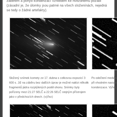
záběrem a pohyb kondenzací vzhledem ke hvězdnému pozadí
(zásadní je, že úlomky jsou patrné na všech složenínách, nejedná
se tedy o žádné artefakty).
Složený snímek komety ze 17. dubna s celkovou expozicí
3
Po odečtení mediáno
600 s. Již na záběru bez dalších úprav je možné nalézt několik
při vhodném nastane
fragmentů jádra rozptýlených podél ohonu. Snímky byly
kondenzace. Výřez, 
pořízeny mezi 21:27 SELČ a 22:26 SELČ stejným přístrojem
jako v předchozích dnech. (výřez)