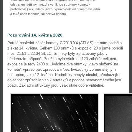
odstranění většiny hvězd a vyniknou struktury komety -
protichvost (sekundární jádro) vpravo dole od primárního jádra
a také ohon táhnoucí se doleva nahoru.
Pozorování 14. května 2020
Patrně poslední záběr komety C/2019 Y4 (ATLAS) se nám podařilo
získat 14. května. Celkem 130 snímků s expozicí 20 s jsme pořídili
mezi 21:51 a 22:34 SELČ. Snímky byly zpracovány jako v
předchozím případě. Použito bylo však jen 120 záběrů, celková
expozice je tedy 2400 s. Uvádime dva snímky, vlevo složený 'na
kometu', vpravo pak zpracování 'bez hvězd', vytvořené stejným
postupem, jako 12. května. Podmínky nebyly ideální, přecházející
oblačnost způsobila vznik artefaktů v podobě nerovnoměrného jasu
poadí. Základní struktury jsou však stále dobře viditelné.