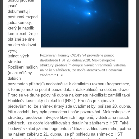
dosud provedli
jasně
dokumentují
postupný rozpad
jádra komety,
který je natolik
komplexní, že je
obtížné ze dne
na den sledovat
vývoj
Pozorování komety C/2019 Y4 provedené pomocí
jednotlivých
dalekohledu HST 20. dubna 2020. Makroskopické
struktur.
struktury, především dvojice hlavních fragmenů, viditelná
Rozlišení našich
na našich záběrech, lze dobře identifikovalt s detailním
(a ani většiny
záběrem z HST.
dalších
pozemních přístrojů) nedostačuje k detailnímu rozboru fragmentace,
k tomu je možné použít pouze data z dalekohledů na oběžné dráze.
Proto se ve druhé polovině dubna na kometu několikrát zaměřil také
Hubbleův kosmický dalekohled (HST). Pro nás je zajímavé
především to, že snímek (který zde uvádíme) byl pořízen 20. dubna,
čili v období, kdy byla provedena i naše pozorování. Makroskopické
struktury, především dvojice hlavních fragmenů, viditelná na našich
záběrech, lze dobře identifikovalt s detailním záběrem z HST. Také
'bodový' vzhled jižního fragmentu a 'difúzní' vzhled severního, patrné
na našem záběru z 21. dubna, lze při pohledu na snímek z HST