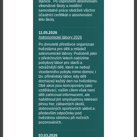
stanice. Po úspěšném absolvování
víkendové školy a nedělní
samostatné práce obdrželi všichni
účastníci certifikát o absolvování
této školy.
11.05.2026
Astronomické tábory 2026
Po dvouleté přestávce organizuje
hvězdárna pro děti a mládež
astronomické tábory. Podobně jako
v předchozích letech nabízíme
pobytový tábor pro starší a
odvážnější děti, které se nebojí
vícedenního pobytu mimo domov, i
tzv. příměstský tábor, kdy děti
docházejí každý den na hvězdárnu.
Obě akce jsou koncipovány jako
vzdělávací, naším cílem však není
děti zahlcovat informacemi, ale
nabídnout jim smysluplnou rekreaci
plnou her, zábavných úkolů,
dobrovolných sportovních aktivit a
především odpočinku pod
hvězdnou oblohou při nočních
pozorováních.
03.03.2026