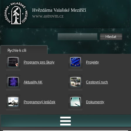
Hvězdárna Valašské Meziříčí
www.astrovm.cz
Programy pro školy
Projekty
Aktuality AK
Cestovní ruch
Programový letáček
Dokumenty