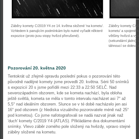
Záběry komety C/2019 Y4 ze 14. května složené 'na kometu'.
Záběry komety C/20
Vzhledem k panujícím podmínkám bylo nutné vyřadit některé
kometu' a spojené f
expozice (proto jsou stopy hvězd přerušené).
většiny hvězd a vyn
(sekundární jádro) 
táhnoucí se doleva 
Pozorování 20. května 2020
Tentokrát už zřejmě opravdu poslední pokus o pozorování této
původně nadějné komety jsme provedli 20. května. Sérii 50 snímků
s expozicií 20 s jsme pořídili mezi 22:33 a 22:50 SELČ. Nad
severozápadním obzorem, kde se kometa nachází, byla obloha
ještě světlá, kometa se měla v tomto intervalu nacházet asi 7° až
5,5° nad ideálním obzorem. Slunce se v té době nacházelo jen asi
16° pod obzorem (z hlediska vizuálního pozorovatele méně naž 25°
pod kometou). Co jsme nafotografovali se nadá nazvat jinak naž
'duch' komety C/2019 Y4 (ATLAS). Přikládáme dva dokumentární
snímky. Vlevo záběr zorného pole složený na hvězdy, vpravo stejné
záběry složené na kometu.