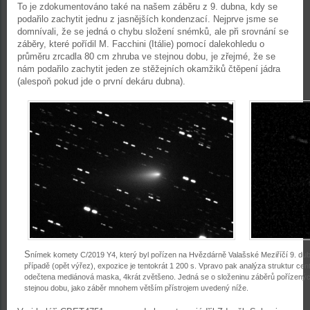
To je zdokumentováno také na našem záběru z 9. dubna, kdy se
podařilo zachytit jednu z jasnějších kondenzací. Nejprve jsme se
domnívali, že se jedná o chybu složení snémků, ale při srovnání se
záběry, které pořídil M. Facchini (Itálie) pomocí dalekohledu o
průměru zrcadla 80 cm zhruba ve stejnou dobu, je zřejmé, že se
nám podařilo zachytit jeden ze stěžejních okamžiků čtěpení jádra
(alespoň pokud jde o první dekáru dubna).
S
nímek komety C/2019 Y4, který byl pořízen na Hvězdárně Valašské Meziříčí 9. dub
případě (opět výřez), expozice je tentokrát 1 200 s. Vpravo pak analýza struktur ce
odečtena mediánová maska, 4krát zvětšeno. Jedná se o složeninu záběrů pořízenýc
stejnou dobu, jako záběr mnohem větším přístrojem uvedený níže.