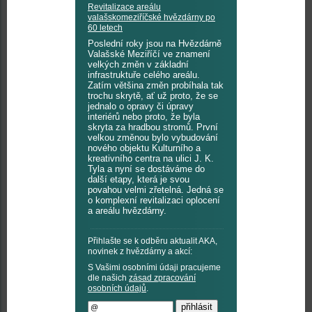
Revitalizace areálu
valašskomeziříčské hvězdárny po
60 letech
Poslední roky jsou na Hvězdárně
Valašské Meziříčí ve znamení
velkých změn v základní
infrastruktuře celého areálu.
Zatím většina změn probíhala tak
trochu skrytě, ať už proto, že se
jednalo o opravy či úpravy
interiérů nebo proto, že byla
skryta za hradbou stromů. První
velkou změnou bylo vybudování
nového objektu Kulturního a
kreativního centra na ulici J. K.
Tyla a nyní se dostáváme do
další etapy, která je svou
povahou velmi zřetelná. Jedná se
o komplexní revitalizaci oplocení
a areálu hvězdárny.
Přihlašte se k odběru aktualit AKA,
novinek z hvězdárny a akcí:
S Vašimi osobními údaji pracujeme
dle našich
zásad zpracování
osobních údajů
.