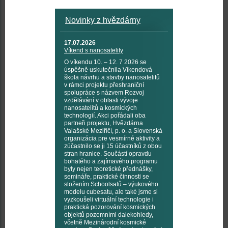
Novinky z hvězdárny
17.07.2026
Víkend s nanosatelity
O víkendu 10. – 12. 7 2026 se
úspěšně uskutečnila Víkendová
škola návrhu a stavby nanosatelitů
v rámci projektu přeshraniční
spolupráce s názvem Rozvoj
vzdělávání v oblasti vývoje
nanosatelitů a kosmických
technologií. Akci pořádali oba
partneři projektu, Hvězdárna
Valašské Meziříčí, p. o. a Slovenská
organizácia pre vesmírné aktivity a
zúčastnilo se ji 15 účastníků z obou
stran hranice. Součástí opravdu
bohatého a zajímavého programu
byly nejen teoretické přednášky,
semináře, praktické činnosti se
složením Schoolsatů – výukového
modelu cubesatu, ale také jsme si
vyzkoušeli virtuální technologie i
praktická pozorování kosmických
objektů pozemními dalekohledy,
včetně Mezinárodní kosmické