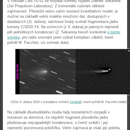
V cirkuláři CBET4751 se rozpadu komety vyjádřil Zdeněk Sekanina
(Jet Propulsion Laboratory). Z komentáře vybírám některé
zajímavosti. Přestože nelze zatím sestavit kvantitativní model, je
možné na základě velmi malého množství dat, dostupných v
databázích (11. dubna), načrtnout hrubý scénář fragmentace jádra
komety C/2019 Y4. Na snímcích (z 9. dubna) je patrných nejméně
pět jednotlivých kondenzací (Z. Sekanina hovoří konkrétně
o tomto
snímku
; pro naše srovnání jsem vybral kompilaci záběrů, které
pořídil M. Facchini, viz snímek dole).
Výřez 9. dubna 2020 z kompilace snímků (
originál
), které pořídil M. Facchini (Itáli
Na základě dlouhodobého studia řady kometárních rozpadů v
minulosti se domnívá, že největší fragment původního jádra
představuje nejzápadnější kondenzace, o čemž svědčí i její
nejmenší pozorovaná pološířka. Velmi zajímavá je však její poloha,