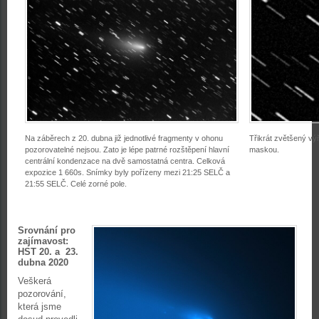
Na záběrech z 20. dubna již jednotlivé fragmenty v ohonu
Třikrát zvětšený v
pozorovatelné nejsou. Zato je lépe patrné rozštěpení hlavní
maskou.
centrální kondenzace na dvě samostatná centra. Celková
expozice 1 660s. Snímky byly pořízeny mezi 21:25 SELČ a
21:55 SELČ. Celé zorné pole.
Srovnání pro
zajímavost:
HST 20. a 23.
dubna 2020
Veškerá
pozorování,
která jsme