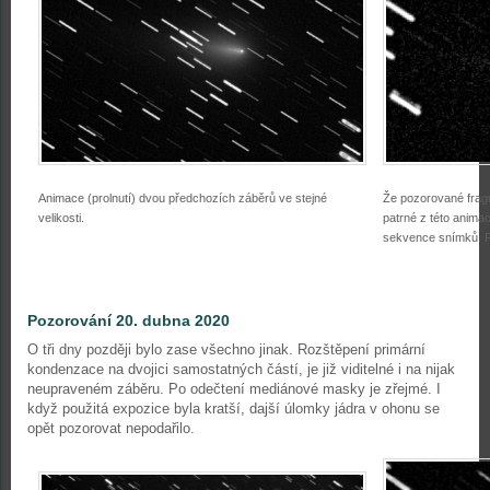
Animace (prolnutí) dvou předchozích záběrů ve stejné
Že pozorované fragm
velikosti.
patrné z této anima
sekvence snímků. F
Pozorování 20. dubna 2020
O tři dny později bylo zase všechno jinak. Rozštěpení primární
kondenzace na dvojici samostatných částí, je již viditelné i na nijak
neupraveném záběru. Po odečtení mediánové masky je zřejmé. I
když použitá expozice byla kratší, dajší úlomky jádra v ohonu se
opět pozorovat nepodařilo.