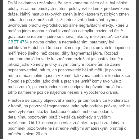
Další neklamnou známkou, že se s kometou ‘něco děje’ byl nárůst
odchylek astrometrických měření polohy vzhledem k předpovězené
dráze. Náhlý nástup takových změn je indikátorem fyzických změn
jádra. Jednou z možností je, že intenzivní odpařování plynu a
uvolňování prachu vyprodukovalo silné negravitační efekty, které u
malého jádra mohou způsobit značnou odchylku pozice od čistě
gravitačního řešení – jádro se chová, jako by mělo ‚motor‘. Cirkulář
CBET 4734
s novou dráhou a negravitačními parametry byl
publikován 6. dubna. Druhou možností je, že pozorovatelé najednou
měří ‘něco jiného’ než dosud, díky fragmentaci jádra. Rozpad
kometárního jádra vede ke změnám rozložení jasnosti v komě a
jelikož jádro komety je díky svým titěrným rozměrům ze Země
nepozorovatelné, tak to, co pozorovatelé běžně měří, je poloha
místa s maximálním jasem v komě, takzvaná centrální kondenzace.
Pokud se původní jádro drolí a prach se uvnitř komy uvolňuje z
moha zdrojů, poloha kondenzace neodpovídá původnímu jádru a
takto naměřené pozice najednou nesedí s vypočtenou dráhou.
Přestože se začaly objevovat známky přítomnosti více kondenzací
v komě, na potvrzení fragmentace jádra bylo potřeba počkat, než se
nově vytvořené složky dostatečně oddělí nebo se podaří k
detailnímu pozorování použít větší dalekohledy s vyšším
rozlišením. Od 10. dubna jsou však známky rozpadu za dobrých
podmínek pozorovatelné i středně velkými amatérskými přístroji o
průměru kolem 20 cm.