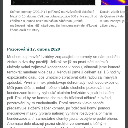
Snímek komety C/2019 Y4 pořízený na Hvězdárně Valašské
Detailní záběr kome
Meziříčí 15. dubna. Celková doba expozice 600 s. Na rozdíl od
de Queiroz (Falera
záběru z 9. dubna nelze na našich záběrech (kromě
90 cm, zachycuje k
rozštěpení nejjasnější části centrální kondenzace) identifikovat
záběr vlevo.
žádné další struktury.
Pozorování 17. dubna 2020
Mnohem zajímavější záběry zorpadající se komety se nám podařilo
získat o dva dny později. Jelikož se již na první sérii snímků
ukázaly velmi zajímavé kondenzace v ohonu, věnovali jsme kometě
tentokrát mnohem více času. Věnovali jsme ji celkem asi 1,5 hodiny
expozičního času, což umožnilo zpracovat data řadou zajímavých
způsobů. První snímek představuje dohromady hodinovou expozici.
Měli jsme štěstí, neboť i během takto dlouhého pozorování se
kondenzace komety 'vyhnula' okolním hvězdám v jinak bohatém
poli. Pokud by se kometa dostala do blízkosti některé z hvězd,
pozorování by to znehodnotilo. První snímek vlevo nahoře
předsatvuje složený záběr komety, po 'odečtení komy' pomocí
mediánové masky (vpravo nahoře) vynikne rozdvojená primární
kondenzace a tři samostatné úlomky jádra rozptýlené podél ohonu.
Anomace dole ukazují pozici struktur ve srovnání s běřným