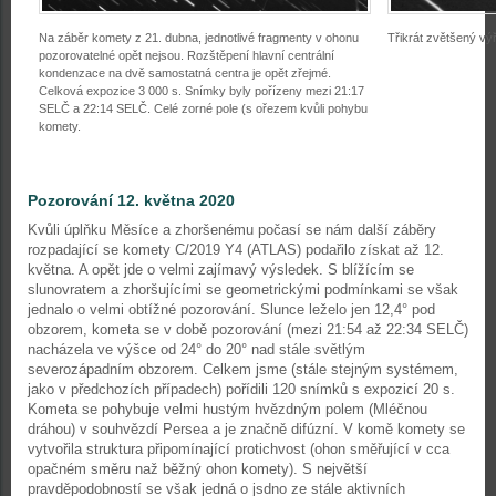
Na záběr komety z 21. dubna, jednotlivé fragmenty v ohonu
Třikrát zvětšený vý
pozorovatelné opět nejsou. Rozštěpení hlavní centrální
kondenzace na dvě samostatná centra je opět zřejmé.
Celková expozice 3 000 s. Snímky byly pořízeny mezi 21:17
SELČ a 22:14 SELČ. Celé zorné pole (s ořezem kvůli pohybu
komety.
Pozorování 12. května 2020
Kvůli úplňku Měsíce a zhoršenému počasí se nám další záběry
rozpadající se komety C/2019 Y4 (ATLAS) podařilo získat až 12.
května. A opět jde o velmi zajímavý výsledek. S blížícím se
slunovratem a zhoršujícími se geometrickými podmínkami se však
jednalo o velmi obtížné pozorování. Slunce leželo jen 12,4° pod
obzorem, kometa se v době pozorování (mezi 21:54 až 22:34 SELČ)
nacházela ve výšce od 24° do 20° nad stále světlým
severozápadním obzorem. Celkem jsme (stále stejným systémem,
jako v předchozích případech) pořídili 120 snímků s expozicí 20 s.
Kometa se pohybuje velmi hustým hvězdným polem (Mléčnou
dráhou) v souhvězdí Persea a je značně difúzní. V komě komety se
vytvořila struktura připomínající protichvost (ohon směřující v cca
opačném směru naž běžný ohon komety). S největší
pravděpodobností se však jedná o jsdno ze stále aktivních