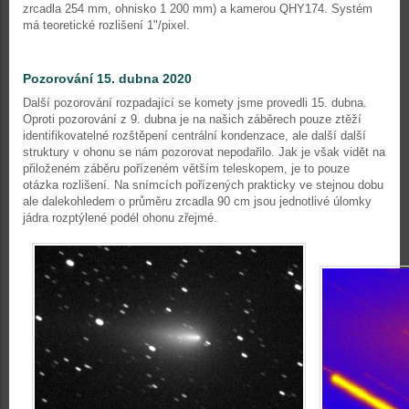
zrcadla 254 mm, ohnisko 1 200 mm) a kamerou QHY174. Systém
má teoretické rozlišení 1"/pixel.
Pozorování 15. dubna 2020
Další pozorování rozpadající se komety jsme provedli 15. dubna.
Oproti pozorování z 9. dubna je na našich záběrech pouze ztěží
identifikovatelné rozštěpení centrální kondenzace, ale další další
struktury v ohonu se nám pozorovat nepodařilo. Jak je však vidět na
přiloženém záběru pořízeném větším teleskopem, je to pouze
otázka rozlišení. Na snímcích pořízených prakticky ve stejnou dobu
ale dalekohledem o průměru zrcadla 90 cm jsou jednotlivé úlomky
jádra rozptýlené podél ohonu zřejmé.