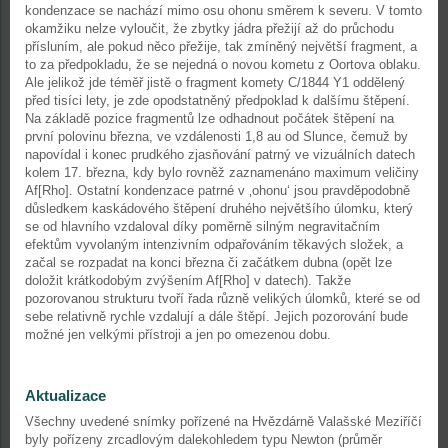
kondenzace se nachází mimo osu ohonu směrem k severu. V tomto
okamžiku nelze vyloučit, že zbytky jádra přežijí až do průchodu
přísluním, ale pokud něco přežije, tak zmíněný největší fragment, a
to za předpokladu, že se nejedná o novou kometu z Oortova oblaku.
Ale jelikož jde téměř jistě o fragment komety C/1844 Y1 oddělený
před tisíci lety, je zde opodstatněný předpoklad k dalšímu štěpení.
Na základě pozice fragmentů lze odhadnout počátek štěpení na
první polovinu března, ve vzdálenosti 1,8 au od Slunce, čemuž by
napovídal i konec prudkého zjasňování patrný ve vizuálních datech
kolem 17. března, kdy bylo rovněž zaznamenáno maximum veličiny
Af[Rho]. Ostatní kondenzace patrné v ‚ohonu‘ jsou pravděpodobně
důsledkem kaskádového štěpení druhého největšího úlomku, který
se od hlavního vzdaloval díky poměrně silným negravitačním
efektům vyvolaným intenzivním odpařováním těkavých složek, a
začal se rozpadat na konci března či začátkem dubna (opět lze
doložit krátkodobým zvýšením Af[Rho] v datech). Takže
pozorovanou strukturu tvoří řada různě velikých úlomků, které se od
sebe relativně rychle vzdalují a dále štěpí. Jejich pozorování bude
možné jen velkými přístroji a jen po omezenou dobu.
Aktualizace
Všechny uvedené snímky pořízené na Hvězdárně Valašské Meziříčí
byly pořízeny zrcadlovým dalekohledem typu Newton (průměr