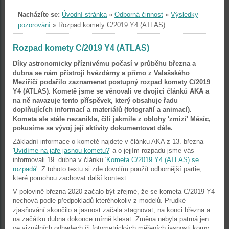
Nacházíte se:
Úvodní stránka
»
Odborná činnost
»
Výsledky
pozorování
»
Rozpad komety C/2019 Y4 (ATLAS)
Rozpad komety C/2019 Y4 (ATLAS)
Díky astronomicky příznivému počasí v průběhu března a
dubna se nám přístroji hvězdárny a přímo z Valašského
Meziříčí podařilo zaznamenat postupný rozpad komety C/2019
Y4 (ATLAS). Kometě jsme se věnovali ve dvojici článků AKA a
na ně navazuje tento příspěvek, který obsahuje řadu
doplňujících informací a materiálů (fotografií a animací).
Kometa ale stále nezanikla, čili jakmile z oblohy 'zmizí' Měsíc,
pokusíme se vývoj její aktivity dokumentovat dále.
Základní informace o kometě najdete v článku AKA z 13. března
'
Uvidíme na jaře jasnou kometu?
' a o jejjím rozpadu jsme vás
informovali 19. dubna v článku '
Kometa C/2019 Y4 (ATLAS) se
rozpadá
'. Z tohoto textu si zde dovolím použít odbornější partie,
které pomohou zachovat další kontext.
V polovině března 2020 začalo být zřejmé, že se kometa C/2019 Y4
nechová podle předpokladů kteréhokoliv z modelů. Prudké
zjasňování skončilo a jasnost začala stagnovat, na konci března a
na začátku dubna dokonce mírně klesat. Změna nebyla patrná jen
ve vizuálních odhadech či fotometrických měřeních jasnosti komy,