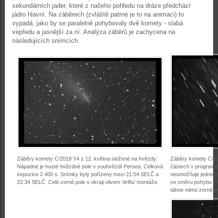
sekundárních jader, které z našeho pohledu na dráze předchází
jádro hlavní. Na záběrech (zvláště patrné je to na animaci) to
vypadá, jako by se paralelně pohybovaly dvě komety - slabá
vepředu a jasnější za ní. Analýza záběrů je zachycena na
následujících snímcích.
Záběry komety C/2019 Y4 z 12. května složené na hvězdy.
Záběry komety C/20
Nápadné je husté hvězdné pole v souhvězdí Persea. Celková
částech v programe
expozice 2 400 s. Snímky byly pořízeny mezi 21:54 SELČ a
neumožňuje jednozna
22:34 SELČ. Celé zorné pole s okraji vlivem 'driftu' montáže.
ve směru pohybu (v
táhne mimo zorné po