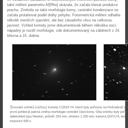
také měření parametru Af[Rho] ukázala, že začala klesat produkce
prachu. Změnila se také morfologie komy, centrální kondenzace se
začala protahovat podél dráhy pohybu. Fotometrická měření odhalila
několik menších zjasnění, ale bez zásadního vlivu na celkovou
jasnost. Vzhled komety jsme dokumentovali během několika nocí,
nápadný je rozdíl morfologie, zde dokumentovaný na záběrech z 24.
března a 15. dubna.
S
rovnání snímků (výřezy) komety C/2019 Y4, které byly pořízeny na Hvězdárně Val
první pohled je patrná změna morfologie centrální části komy. Oba snímky byly poříz
dalekohled typu Newton, průměr 254 mm, ohnisko 1 200 mm, kamera QHY174, teoretic
expozice 600 s.