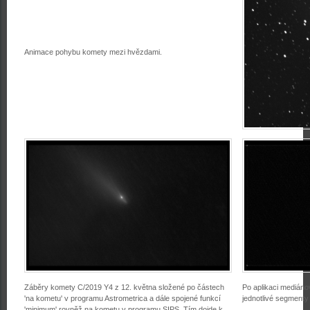
Animace pohybu komety mezi hvězdami.
Záběry komety C/2019 Y4 z 12. května složené po částech
Po aplikaci medián
'na kometu' v programu Astrometrica a dále spojené funkcí
jednotlivé segmenty
'minimum' rovněž na kometu v programu SIPS. Tím dojde k