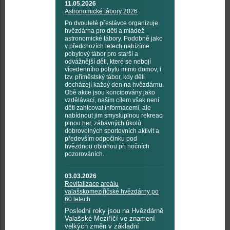
11.05.2026
Astronomické tábory 2026
Po dvouleté přestávce organizuje
hvězdárna pro děti a mládež
astronomické tábory. Podobně jako
v předchozích letech nabízíme
pobytový tábor pro starší a
odvážnější děti, které se nebojí
vícedenního pobytu mimo domov, i
tzv. příměstský tábor, kdy děti
docházejí každý den na hvězdárnu.
Obě akce jsou koncipovány jako
vzdělávací, naším cílem však není
děti zahlcovat informacemi, ale
nabídnout jim smysluplnou rekreaci
plnou her, zábavných úkolů,
dobrovolných sportovních aktivit a
především odpočinku pod
hvězdnou oblohou při nočních
pozorováních.
03.03.2026
Revitalizace areálu
valašskomeziříčské hvězdárny po
60 letech
Poslední roky jsou na Hvězdárně
Valašské Meziříčí ve znamení
velkých změn v základní