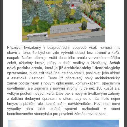
Příznivci hvězdárny i bezprostřední sousedé však nemusí mít
obavu z toho, že bychom zde vytvořili oblast bez stromů a keřů,
naopak. Našim cílem je vrátit do celého areálu ve velkém měřítku
zeleň, užitečný hmyz, ptáky a další rostliny a živočichy.
Avšak
nová podoba areálu, která je již architektonicky i dendrologicky
zpracována
, bude ctít také účel celého areálu, posilovat jeho užitné
a estetické vlastnosti. Tento již připravený nový architektonický
záměr počítá nejen s novým oplocením, komunikacemi, speciálním
osvětlením, ale zejména s novými stromy (více než 100 kusů) a s
velkým počtem nových keřů. Dále pak s novými trvalkovými záhony
a dalšími drobnými úpravami s cílem, aby se u nás líbilo nejen
hmyzu a ptákům, ale hlavně našim návštěvníkům. Povinnost nové
výsadby nám také ukládá správní rozhodnutí v rámci
koordinovaného stanoviska pro povolení záměru revitalizace.