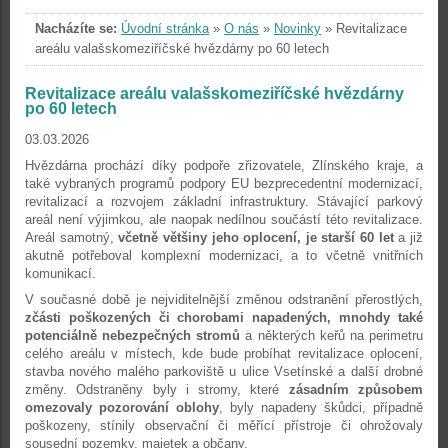
Nacházíte se:
Úvodní stránka
»
O nás
»
Novinky
»
Revitalizace
areálu valašskomeziříčské hvězdárny po 60 letech
Revitalizace areálu valašskomeziříčské hvězdárny
po 60 letech
03.03.2026
Hvězdárna prochází díky podpoře zřizovatele, Zlínského kraje, a
také vybraných programů podpory EU bezprecedentní modernizací,
revitalizací a rozvojem základní infrastruktury. Stávající parkový
areál není výjimkou, ale naopak nedílnou součástí této revitalizace.
Areál samotný,
včetně většiny jeho oplocení, je starší 60 let
a již
akutně potřeboval komplexní modernizaci, a to včetně vnitřních
komunikací.
V současné době je nejviditelnější změnou odstranění přerostlých,
zčásti poškozených či chorobami napadených, mnohdy také
potenciálně nebezpečných stromů
a některých keřů na perimetru
celého areálu v místech, kde bude probíhat revitalizace oplocení,
stavba nového malého parkoviště u ulice Vsetínské a další drobné
změny. Odstraněny byly i stromy, které
zásadním způsobem
omezovaly pozorování oblohy
, byly napadeny škůdci, případně
poškozeny, stínily observační či měřící přístroje či ohrožovaly
sousední pozemky, majetek a občany.