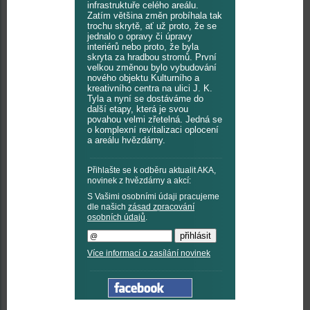
infrastruktuře celého areálu.
Zatím většina změn probíhala tak
trochu skrytě, ať už proto, že se
jednalo o opravy či úpravy
interiérů nebo proto, že byla
skryta za hradbou stromů. První
velkou změnou bylo vybudování
nového objektu Kulturního a
kreativního centra na ulici J. K.
Tyla a nyní se dostáváme do
další etapy, která je svou
povahou velmi zřetelná. Jedná se
o komplexní revitalizaci oplocení
a areálu hvězdárny.
Přihlašte se k odběru aktualit AKA,
novinek z hvězdárny a akcí:
S Vašimi osobními údaji pracujeme
dle našich
zásad zpracování
osobních údajů
.
Více informací o zasílání novinek