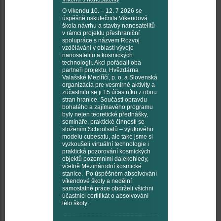
O víkendu 10. – 12. 7 2026 se
úspěšně uskutečnila Víkendová
škola návrhu a stavby nanosatelitů
v rámci projektu přeshraniční
spolupráce s názvem Rozvoj
vzdělávání v oblasti vývoje
nanosatelitů a kosmických
technologií. Akci pořádali oba
partneři projektu, Hvězdárna
Valašské Meziříčí, p. o. a Slovenská
organizácia pre vesmírné aktivity a
zúčastnilo se ji 15 účastníků z obou
stran hranice. Součástí opravdu
bohatého a zajímavého programu
byly nejen teoretické přednášky,
semináře, praktické činnosti se
složením Schoolsatů – výukového
modelu cubesatu, ale také jsme si
vyzkoušeli virtuální technologie i
praktická pozorování kosmických
objektů pozemními dalekohledy,
včetně Mezinárodní kosmické
stanice. Po úspěšném absolvování
víkendové školy a nedělní
samostatné práce obdrželi všichni
účastníci certifikát o absolvování
této školy.