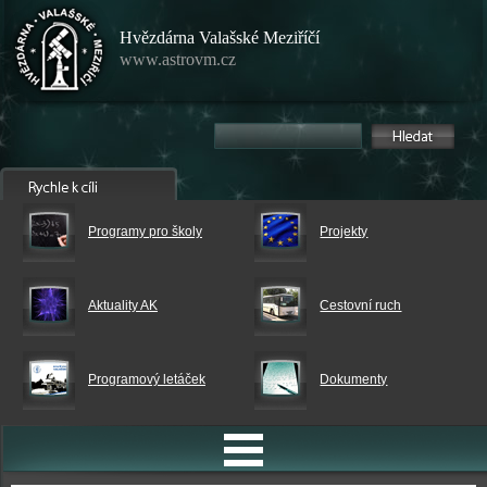
Hvězdárna Valašské Meziříčí
www.astrovm.cz
Programy pro školy
Projekty
Aktuality AK
Cestovní ruch
Programový letáček
Dokumenty