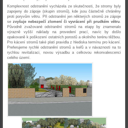
Komplexnost odstranění vycházela ze skutečnosti, že stromy byly
zapojeny do zápoje (skupin stromů), kde jsou částečně chráněny
proti poryvům větru. Při odstranění jen některých stromů ze zápoje
se
zvyšuje nebezpečí zlomení či vyvrácení při prudkém větru
.
Původně zvažované odstranění stromů na etapy by znamenalo
výrazně vyšší náklady na provedení prací, navíc by došlo
opakovaně k poškození ostatních porostů a okolního terénu těžbou.
Pro kácení stromů také platí pravidla z hlediska termínu pro kácení.
Preferujeme rychlé odstranění stromů a keřů a v návaznosti na to
rychlou revitalizaci, novou výsadbu a celkovou rekonvalescenci
celého území.