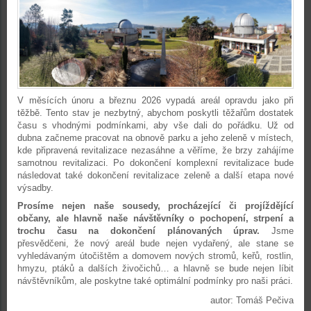
V měsících únoru a březnu 2026 vypadá areál opravdu jako při
těžbě. Tento stav je nezbytný, abychom poskytli těžařům dostatek
času s vhodnými podmínkami, aby vše dali do pořádku. Už od
dubna začneme pracovat na obnově parku a jeho zeleně v místech,
kde připravená revitalizace nezasáhne a věříme, že brzy zahájíme
samotnou revitalizaci. Po dokončení komplexní revitalizace bude
následovat také dokončení revitalizace zeleně a další etapa nové
výsadby.
Prosíme nejen naše sousedy, procházející či projíždějící
občany, ale hlavně naše návštěvníky o pochopení, strpení a
trochu času na dokončení plánovaných úprav.
Jsme
přesvědčeni, že nový areál bude nejen vydařený, ale stane se
vyhledávaným útočištěm a domovem nových stromů, keřů, rostlin,
hmyzu, ptáků a dalších živočichů… a hlavně se bude nejen líbit
návštěvníkům, ale poskytne také optimální podmínky pro naši práci.
autor: Tomáš Pečiva