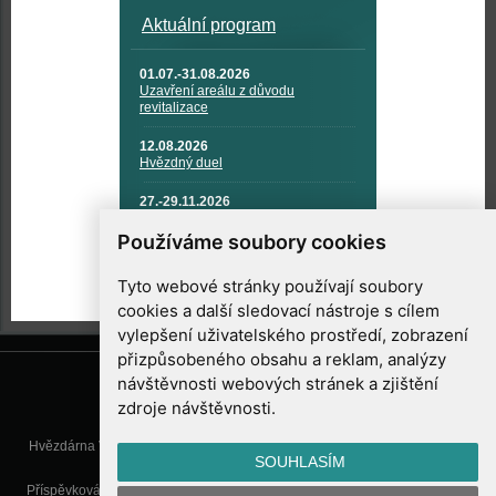
Aktuální program
01.07.-31.08.2026
Uzavření areálu z důvodu
revitalizace
12.08.2026
Hvězdný duel
27.-29.11.2026
KOSMONAUTIKA, RAKETOVÁ
TECHNIKA A KOSMICKÉ
Používáme soubory cookies
TECHNOLOGIE
Tyto webové stránky používají soubory
cookies a další sledovací nástroje s cílem
vylepšení uživatelského prostředí, zobrazení
přizpůsobeného obsahu a reklam, analýzy
návštěvnosti webových stránek a zjištění
zdroje návštěvnosti.
Hvězdárna Valašské Meziříčí, příspěvková organizace, Vsetínská 78, 757
SOUHLASÍM
01 Valašské Meziříčí
Příspěvková organizace Zlínského kraje. Telefon:
571 611 928
, Mobil:
777