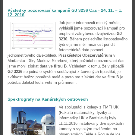
Výsledky pozorovací kampaně GJ 3236 Cas - 24. 11. – 1.
12. 2016
Jak jsme informovali minulý měsíc,
vyhlásili jsme pozorovací kampaň pro
eruptivní zákrytovou dvojhvězdu
GJ
3236
. Během posledního listopadového
týdne jsme měli možnost pořídit
fotometrická data pomocí
jednometrového dalekohledu
Piszkéstetoi Obszervatórium
v
Maďarsku. Díky Markovi Skarkovi, který požádal o pozorovací čas,
jsme mohli získat data ve
filtru B
. Vzhledem k tomu, že v případě
GJ 3236
se jedná o systém sestávající z červených trpaslíků, je
svítivost hvězd poměrně malá a proto pro získání dat ve filtru B je
potřeba dalekohled s větším průměrem.
Spektrografy na Kanárských ostrovech
Ve spolupráci s kolegy z FMFI UK
(Fakulta matematiky, fyziky a
informatiky UK v Bratislavě) byly
11.11.2016 instalovány dvě spektrální
kamery s vysokým rozlišením na
observatořích Teide a Roque de los