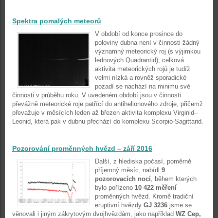
Spektra pomalých meteorů
V období od konce prosince do
poloviny dubna není v činnosti žádný
významný meteorický roj (s výjimkou
lednových Quadrantid), celková
aktivita meteorických rojů je tudíž
velmi nízká a rovněž sporadické
pozadí se nachází na minimu své
činnosti v průběhu roku. V uvedeném období jsou v činnosti
převážně meteorické roje patřící do antihelionového zdroje, přičemž
převažuje v měsících leden až březen aktivita komplexu Virginid–
Leonid, která pak v dubnu přechází do komplexu Scorpio-Sagittarid.
Pozorování proměnných hvězd – září 2016
Další, z hlediska počasí, poměrně
příjemný měsíc, nabídl
9
pozorovacích nocí
, během kterých
bylo pořízeno
10 422 měření
proměnných hvězd. Kromě tradiční
eruptivní hvězdy
GJ 3236
jsme se
věnovali i jiným zákrytovým dvojhvězdám, jako například
WZ Cep,