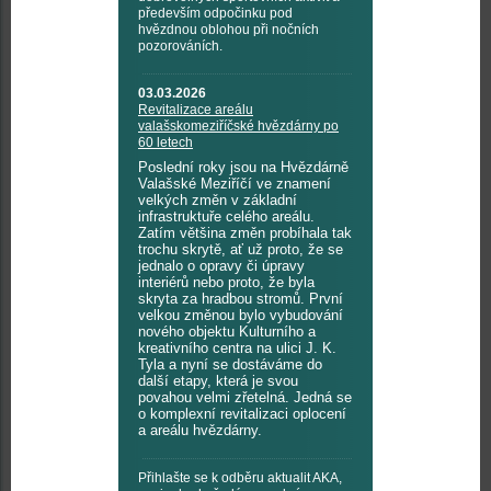
především odpočinku pod
hvězdnou oblohou při nočních
pozorováních.
03.03.2026
Revitalizace areálu
valašskomeziříčské hvězdárny po
60 letech
Poslední roky jsou na Hvězdárně
Valašské Meziříčí ve znamení
velkých změn v základní
infrastruktuře celého areálu.
Zatím většina změn probíhala tak
trochu skrytě, ať už proto, že se
jednalo o opravy či úpravy
interiérů nebo proto, že byla
skryta za hradbou stromů. První
velkou změnou bylo vybudování
nového objektu Kulturního a
kreativního centra na ulici J. K.
Tyla a nyní se dostáváme do
další etapy, která je svou
povahou velmi zřetelná. Jedná se
o komplexní revitalizaci oplocení
a areálu hvězdárny.
Přihlašte se k odběru aktualit AKA,