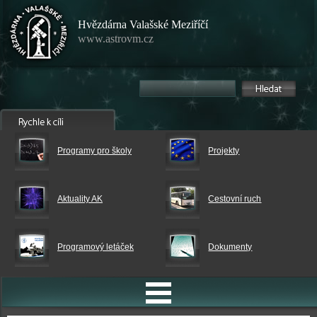
Hvězdárna Valašské Meziříčí
www.astrovm.cz
Programy pro školy
Projekty
Aktuality AK
Cestovní ruch
Programový letáček
Dokumenty