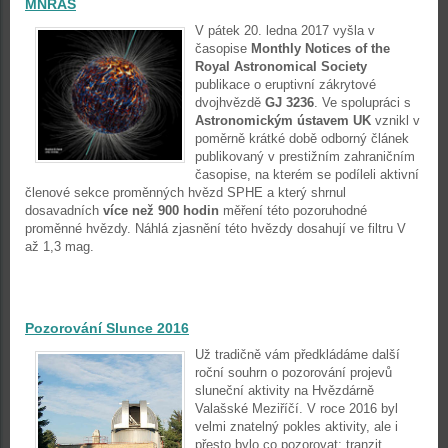
MNRAS
V pátek 20. ledna 2017 vyšla v
časopise
Monthly Notices of the
Royal Astronomical Society
publikace o eruptivní zákrytové
dvojhvězdě
GJ 3236
. Ve spolupráci s
Astronomickým ústavem UK
vznikl v
poměrně krátké době odborný článek
publikovaný v prestižním zahraničním
časopise, na kterém se podíleli aktivní
členové sekce proměnných hvězd SPHE a který shrnul
dosavadních
více než 900 hodin
měření této pozoruhodné
proměnné hvězdy. Náhlá zjasnění této hvězdy dosahují ve filtru V
až 1,3 mag.
Pozorování Slunce 2016
Už tradičně vám předkládáme další
roční souhrn o pozorování projevů
sluneční aktivity na Hvězdárně
Valašské Meziříčí. V roce 2016 byl
velmi znatelný pokles aktivity, ale i
přesto bylo co pozorovat: tranzit