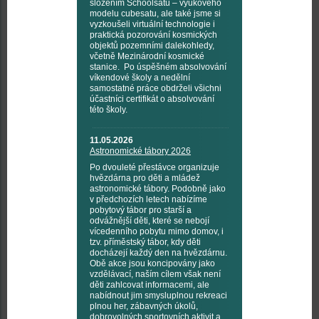
složením Schoolsatů – výukového
modelu cubesatu, ale také jsme si
vyzkoušeli virtuální technologie i
praktická pozorování kosmických
objektů pozemními dalekohledy,
včetně Mezinárodní kosmické
stanice. Po úspěšném absolvování
víkendové školy a nedělní
samostatné práce obdrželi všichni
účastníci certifikát o absolvování
této školy.
11.05.2026
Astronomické tábory 2026
Po dvouleté přestávce organizuje
hvězdárna pro děti a mládež
astronomické tábory. Podobně jako
v předchozích letech nabízíme
pobytový tábor pro starší a
odvážnější děti, které se nebojí
vícedenního pobytu mimo domov, i
tzv. příměstský tábor, kdy děti
docházejí každý den na hvězdárnu.
Obě akce jsou koncipovány jako
vzdělávací, naším cílem však není
děti zahlcovat informacemi, ale
nabídnout jim smysluplnou rekreaci
plnou her, zábavných úkolů,
dobrovolných sportovních aktivit a