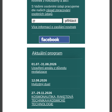
novinek z hvězdárny a akcí:
S Vašimi osobními údaji pracujeme
dle našich
zásad zpracování
osobních údajů
.
Více informací o zasílání novinek
Aktuální program
01.07.-31.08.2026
Uzavření areálu z důvodu
revitalizace
12.08.2026
Hvězdný duel
27.-29.11.2026
KOSMONAUTIKA, RAKETOVÁ
TECHNIKA A KOSMICKÉ
TECHNOLOGIE