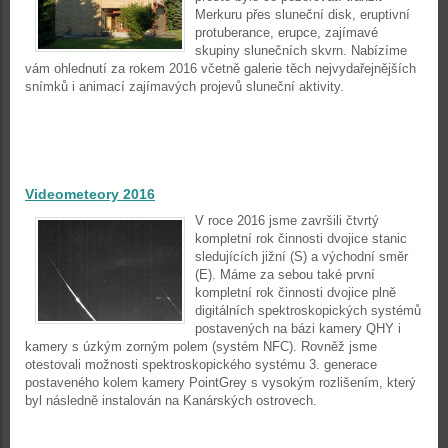
Merkuru přes sluneční disk, eruptivní
protuberance, erupce, zajímavé
skupiny slunečních skvrn. Nabízíme
vám ohlednutí za rokem 2016 včetně galerie těch nejvydařejnějších
snímků i animací zajímavých projevů sluneční aktivity.
Videometeory 2016
V roce 2016 jsme završili čtvrtý
kompletní rok činnosti dvojice stanic
sledujících jižní (S) a východní směr
(E). Máme za sebou také první
kompletní rok činnosti dvojice plně
digitálních spektroskopických systémů
postavených na bázi kamery QHY i
kamery s úzkým zorným polem (systém NFC). Rovněž jsme
otestovali možnosti spektroskopického systému 3. generace
postaveného kolem kamery PointGrey s vysokým rozlišením, který
byl následně instalován na Kanárských ostrovech.