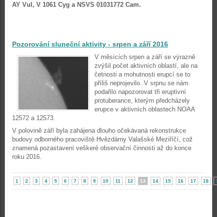
AY Vul, V 1061 Cyg a NSVS 01031772 Cam.
Pozorování sluneční aktivity - srpen a září 2016
V měsících srpen a září se výrazně
zvýšil počet aktivních oblastí, ale na
četnosti a mohutnosti erupcí se to
příliš neprojevilo. V srpnu se nám
podařilo napozorovat tři eruptivní
protuberance, kterým předcházely
erupce v aktivních oblastech NOAA
12572 a 12573.
V polovině září byla zahájena dlouho očekávaná rekonstrukce
budovy odborného pracoviště Hvězdárny Valašské Meziříčí, což
znamená pozastavení veškeré observační činnosti až do konce
roku 2016.
1
2
3
4
5
6
7
8
9
10
11
12
13
14
15
16
17
18