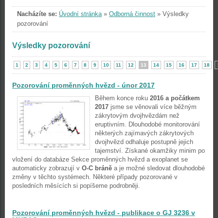
Nacházíte se:
Úvodní stránka
»
Odborná činnost
»
Výsledky
pozorování
Výsledky pozorování
1
2
3
4
5
6
7
8
9
10
11
12
13
14
15
16
17
18
Pozorování proměnných hvězd - únor 2017
Během konce roku
2016 a počátkem
2017
jsme se věnovali více běžným
zákrytovým dvojhvězdám než
eruptivním. Dlouhodobé monitorování
některých zajímavých zákrytových
dvojhvězd odhaluje postupně jejich
tajemství. Získané okamžiky minim po
vložení do databáze Sekce proměnných hvězd a exoplanet se
automaticky zobrazují v
O-C bráně
a je možné sledovat dlouhodobé
změny v těchto systémech. Některé případy pozorované v
posledních měsících si popíšeme podrobněji.
Pozorování proměnných hvězd - publikace o GJ 3236 v