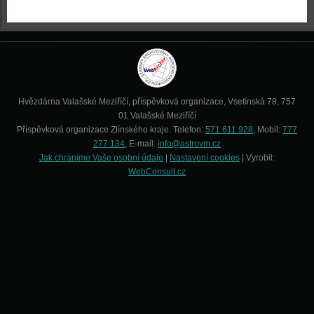
Hvězdárna Valašské Meziříčí, příspěvková organizace, Vsetínská 78, 757
01 Valašské Meziříčí
Příspěvková organizace Zlínského kraje. Telefon:
571 611 928
, Mobil:
777
277 134
, E-mail:
info@astrovm.cz
Jak chráníme Vaše osobní údaje
|
Nastavení cookies
| Vyrobil:
WebConsult.cz