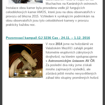
Muchachos na Kanárských ostrovech.
Instalace obou kamer byla provedena vedle již fungujících
celooblohových kamer AMOS, které jsou na obou observatořích v
provozu od března 2015. Vzhledem k vynikajícím podmínkám na
obou observatořích jsou tyto celooblohové kamery v provozu
prakticky každou noc.
Pozorovací kampaň GJ 3236 Cas - 24.11. – 1.12. 2016
V roce
2014
jsme na hvězdárně ve
Valašském Meziříčí zahájili projekt
fotometrie eruptivních zákrytových
dvojhvězd, na kterém spolupracujeme
s
Astronomickým ústavem AV ČR
.
Za poslední dva roky jsme získali
mnoho zajímavých výsledků, ale
zůstává ještě mnoho nevysvětlených
záhad této skupiny proměnných hvězd.