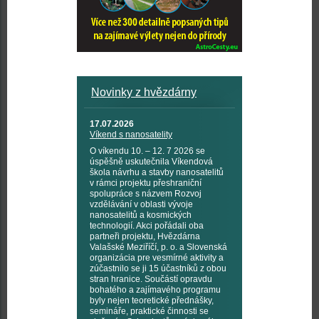
Novinky z hvězdárny
17.07.2026
Víkend s nanosatelity
O víkendu 10. – 12. 7 2026 se
úspěšně uskutečnila Víkendová
škola návrhu a stavby nanosatelitů
v rámci projektu přeshraniční
spolupráce s názvem Rozvoj
vzdělávání v oblasti vývoje
nanosatelitů a kosmických
technologií. Akci pořádali oba
partneři projektu, Hvězdárna
Valašské Meziříčí, p. o. a Slovenská
organizácia pre vesmírné aktivity a
zúčastnilo se ji 15 účastníků z obou
stran hranice. Součástí opravdu
bohatého a zajímavého programu
byly nejen teoretické přednášky,
semináře, praktické činnosti se