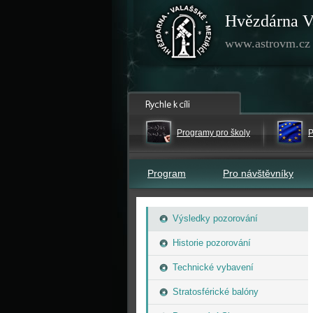
Hvězdárna V
www.astrovm.cz
Programy pro školy
P
Program
Pro návštěvníky
Výsledky pozorování
Historie pozorování
Technické vybavení
Stratosférické balóny