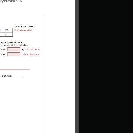
yzikální vliv.