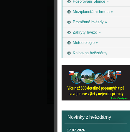
Pozorování Slunce »
Meziplanetární hmota »
Proměnné hvězdy »
Zákryty hvězd »
Meteorologie »
Knihovna hvězdárny
Novinky z hvězdárny
17.07.2026