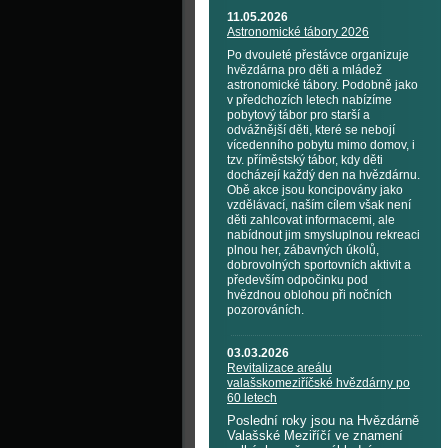
11.05.2026
Astronomické tábory 2026
Po dvouleté přestávce organizuje
hvězdárna pro děti a mládež
astronomické tábory. Podobně jako
v předchozích letech nabízíme
pobytový tábor pro starší a
odvážnější děti, které se nebojí
vícedenního pobytu mimo domov, i
tzv. příměstský tábor, kdy děti
docházejí každý den na hvězdárnu.
Obě akce jsou koncipovány jako
vzdělávací, naším cílem však není
děti zahlcovat informacemi, ale
nabídnout jim smysluplnou rekreaci
plnou her, zábavných úkolů,
dobrovolných sportovních aktivit a
především odpočinku pod
hvězdnou oblohou při nočních
pozorováních.
03.03.2026
Revitalizace areálu
valašskomeziříčské hvězdárny po
60 letech
Poslední roky jsou na Hvězdárně
Valašské Meziříčí ve znamení