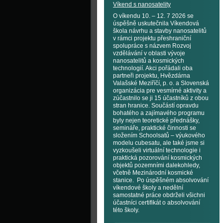
Víkend s nanosatelity
O víkendu 10. – 12. 7 2026 se
úspěšně uskutečnila Víkendová
škola návrhu a stavby nanosatelitů
v rámci projektu přeshraniční
spolupráce s názvem Rozvoj
vzdělávání v oblasti vývoje
nanosatelitů a kosmických
technologií. Akci pořádali oba
partneři projektu, Hvězdárna
Valašské Meziříčí, p. o. a Slovenská
organizácia pre vesmírné aktivity a
zúčastnilo se ji 15 účastníků z obou
stran hranice. Součástí opravdu
bohatého a zajímavého programu
byly nejen teoretické přednášky,
semináře, praktické činnosti se
složením Schoolsatů – výukového
modelu cubesatu, ale také jsme si
vyzkoušeli virtuální technologie i
praktická pozorování kosmických
objektů pozemními dalekohledy,
včetně Mezinárodní kosmické
stanice. Po úspěšném absolvování
víkendové školy a nedělní
samostatné práce obdrželi všichni
účastníci certifikát o absolvování
této školy.