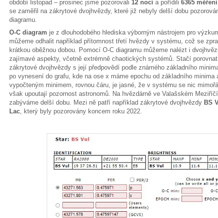
období listopad – prosinec jsme pozorovali
12 nocí
a pořídili
6365 měření
se zaměřil na zákrytové dvojhvězdy, které již nebyly delší dobu pozorován
diagramu.
O-C diagram
je z dlouhodobého hlediska výborným nástrojem pro výzku
můžeme odhalit například přítomnost třetí hvězdy v systému, což se zpra
krátkou oběžnou dobou. Pomocí O-C diagramu můžeme nalézt i dvojhvězd
zajímavé aspekty, včetně extrémně chaotických systémů. Stačí porovna
zákrytové dvojhvězdy s její předpovědí podle známého základního mini
po vynesení do grafu, kde na ose x máme epochu od základního minima 
vypočteným minimem, rovnou čáru, je jasné, že v systému se nic mimořá
však upoutají pozornost astronomů. Na hvězdárně ve Valašském Meziříč
zabýváme delší dobu. Mezi ně patří například zákrytové dvojhvězdy
BS V
Lac
, který byly pozorovány koncem roku 2022.