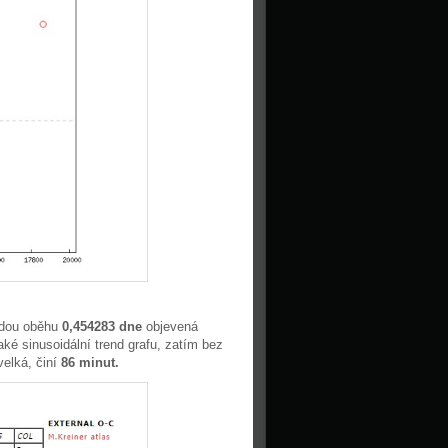
odou oběhu
0,454283 dne
objevená
ké sinusoidální trend grafu, zatím bez
elká, činí
86 minut.