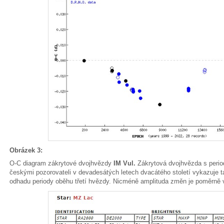
Obrázek 3:
O-C diagram zákrytové dvojhvězdy
IM Vul.
Zákrytová dvojhvězda s peri
českými pozorovateli v devadesátých letech dvacátého století vykazuje ta
odhadu periody oběhu třetí hvězdy. Nicméně amplituda změn je poměrně v