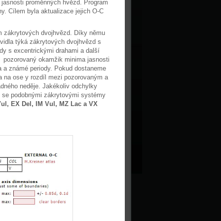
jasnosti proměnných hvězd. Program
y. Cílem byla aktualizace jejich O-C
m zákrytových dvojhvězd. Díky němu
vidla týká zákrytových dvojhvězd s
y s excentrickými drahami a další
t pozorovaný okamžik minima jasnosti
ma a známé periody. Pokud dostaneme
a na ose y rozdíl mezi pozorovaným a
dného neděje. Jakékoliv odchylky
í se podobnými zákrytovými systémy
ul, EX Del, IM Vul, MZ Lac a VX