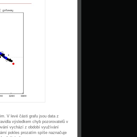
. V levé části grafu jsou data z
pravidla výsledkem chyb pozorovatelů v
rování vychází z období využívání
ární pokles prozatím spíše naznačuje