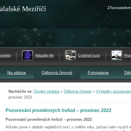
alašské Meziříčí
Zřizovatelem
rojekty
Aktuality AK
Cestovní ruch
Pro
Na obloze
Odborná činnost
Fotogalerie
Dě
Nacházíte se:
Úvodní stránka
»
Odborná činnost
»
Výsledky pozorován
prosinec 2022
Pozorování proměnných hvězd – prosinec 2022
Pozorování proměnných hvězd – prosinec 2022
Ačkoliv jsme v období nejdelších nocí z celého roku, počasí nám využít t