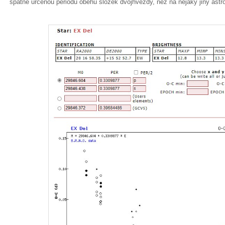
špatně určenou periodu oběhu složek dvojhvězdy, než na nějaký jiný astrof