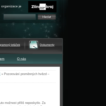
 organizace je
gramový letáček
Dokumenty
tem
O nás
í
»
Pozorování proměnných hvězd –
uto možnost příliš neposkytlo. Za